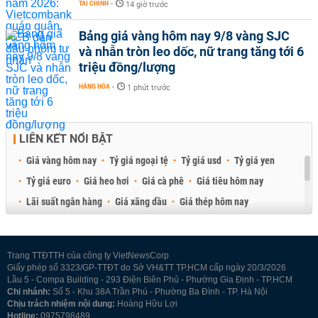
TÀI CHÍNH
-
14 giờ trước
Bảng giá vàng hôm nay 9/8 vàng SJC
và nhẫn tròn leo dốc, nữ trang tăng tới 6
triệu đồng/lượng
HÀNG HÓA
-
1 phút trước
LIÊN KẾT NỔI BẬT
Giá vàng hôm nay
Tỷ giá ngoại tệ
Tỷ giá usd
Tỷ giá yen
Tỷ giá euro
Giá heo hơi
Giá cà phê
Giá tiêu hôm nay
Lãi suất ngân hàng
Giá xăng dầu
Giá thép hôm nay
Giá sầu riêng
Giá thịt heo
Giá gạo
Giá cao su
Best Retail Brokers
Diễn đàn đầu tư Việt Nam 2026
Trang TTĐTTH của công ty VietNewsCorp
Giấy phép số 3323/GP-TTĐT do Sở VH&TT TP.HCM cấp ngày 20/3/2026
Lầu 5 - Compa Building - 293 Điện Biên Phủ - Phường Gia Định - TP.HCM
Chi nhánh:
Số 5 - Khu 38A Trần Phú - Phường Ba Đình - TP. Hà Nội
Chịu trách nhiệm nội dung:
Hoàng Hữu Lợi
Hotline:
0975798489