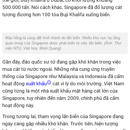
thế giới, Burj Khalifa ở Dubai, có khối lượng khoảng
500.000 tấn. Nói cách khác, Singapore đã đổ lượng cát
tương đương hơn 100 tòa Buji Khalifa xuống biển.
Màu hồng là vùng đất hình thành do lấn biển. Nhiều khu vực hạ tầng
quan trọng của Singapore được phát triển từ việc lấn biển. (Ảnh:
Thư
viện NTU
, Việt hóa: Minh Quang)
Gần đây, đảo quốc sư tử đang gặp khó khăn trong việc
mua cát từ nước ngoài. Những nhà cung ứng truyền
thống của Singapore như Malaysia và Indonesia đã cấm
hoạt động
xuất khẩu
cát vì lý do môi trường. Việt Nam
cũng từng là một nhà xuất khẩu mặt hàng cát lớn của
Singapore, tuy nhiên đến năm 2009, chính phủ đã cấm
hoạt động này.
Trong tương lai, tham vọng lấn biển của Singapore đang
ngày càng gặp nhiều khó khăn. Trước tiên, hiện tượng