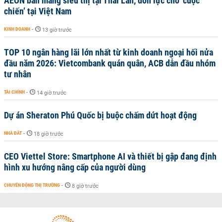
AEON bán mảng siêu thị tại Thái Lan, dồn lực cho ‘cuộc
chiến’ tại Việt Nam
KINH DOANH
-
13 giờ trước
TOP 10 ngân hàng lãi lớn nhất từ kinh doanh ngoại hối nửa
đầu năm 2026: Vietcombank quán quân, ACB dẫn đầu nhóm
tư nhân
TÀI CHÍNH
-
14 giờ trước
Dự án Sheraton Phú Quốc bị buộc chấm dứt hoạt động
NHÀ ĐẤT
-
18 giờ trước
CEO Viettel Store: Smartphone AI và thiết bị gập đang định
hình xu hướng nâng cấp của người dùng
CHUYỂN ĐỘNG THỊ TRƯỜNG
-
8 giờ trước