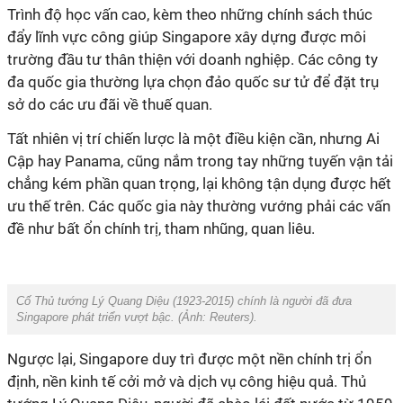
Trình độ học vấn cao, kèm theo những chính sách thúc
đẩy lĩnh vực công giúp Singapore xây dựng được môi
trường đầu tư thân thiện với doanh nghiệp. Các công ty
đa quốc gia thường lựa chọn đảo quốc sư tử để đặt trụ
sở do các ưu đãi về thuế quan.
Tất nhiên vị trí chiến lược là một điều kiện cần, nhưng Ai
Cập hay Panama, cũng nắm trong tay những tuyến vận tải
chẳng kém phần quan trọng, lại không tận dụng được hết
ưu thế trên. Các quốc gia này thường vướng phải các vấn
đề như bất ổn chính trị, tham nhũng, quan liêu.
Cố Thủ tướng Lý Quang Diệu (1923-2015) chính là người đã đưa
Singapore phát triển vượt bậc. (Ảnh:
Reuters
).
Ngược lại, Singapore duy trì được một nền chính trị ổn
định, nền kinh tế cởi mở và dịch vụ công hiệu quả. Thủ