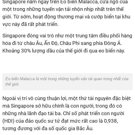
Singapore nằm ngay trên Eo biển Malacca, cửa ngõ của
một trong những tuyến vận tải nhộn nhịp nhất trên thế
giới. Từ sớm, hoạt động thương mại và cướp biển tại khu
vực này đã rất phát triển.
Singapore đóng vai trò như một trung tâm điều phối hàng
hóa đi từ châu Âu, Ấn Độ, Châu Phi sang phía Đông Á.
Khoảng 30% lượng dầu của thế giới đi qua eo biển này.
Eo biển Malacca là một trong những tuyến vận tải quan trọng nhất của
thế giới.
Ngoài vị trí vô cùng thuận lợi, một thứ tài nguyên đặc biệt
mà Singapore sở hữu chính là con người, trong đó có
những nhà lãnh đạo tài ba. Chỉ số phát triển con người
(HDI) của đảo quốc sư tử đạt mức rất cao là 0,938,
tương đương với đa số quốc gia Bắc Âu.