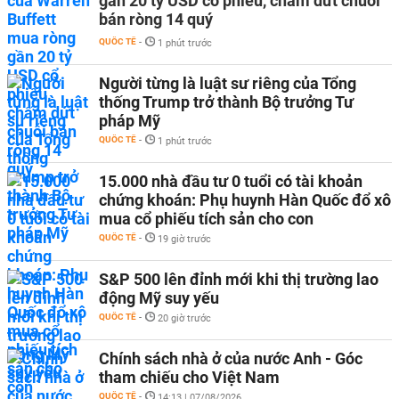
gần 20 tỷ USD cổ phiếu, chấm dứt chuỗi
bán ròng 14 quý
QUỐC TẾ
-
1 phút trước
Người từng là luật sư riêng của Tổng
thống Trump trở thành Bộ trưởng Tư
pháp Mỹ
QUỐC TẾ
-
1 phút trước
15.000 nhà đầu tư 0 tuổi có tài khoản
chứng khoán: Phụ huynh Hàn Quốc đổ xô
mua cổ phiếu tích sản cho con
QUỐC TẾ
-
19 giờ trước
S&P 500 lên đỉnh mới khi thị trường lao
động Mỹ suy yếu
QUỐC TẾ
-
20 giờ trước
Chính sách nhà ở của nước Anh - Góc
tham chiếu cho Việt Nam
QUỐC TẾ
-
14:13 | 07/08/2026