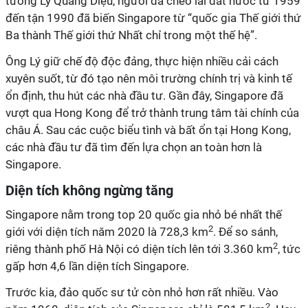
tướng Lý Quang Diệu, người đã chèo lái đất nước từ 1959
đến tận 1990 đã biến Singapore từ “quốc gia Thế giới thứ
Ba thành Thế giới thứ Nhất chỉ trong một thế hệ”.
Ông Lý giữ chế độ độc đảng, thực hiện nhiều cải cách
xuyên suốt, từ đó tạo nên môi trường chính trị và kinh tế
ổn định, thu hút các nhà đầu tư. Gần đây, Singapore đã
vượt qua Hong Kong để trở thành trung tâm tài chính của
châu Á. Sau các cuộc biểu tình và bất ổn tại Hong Kong,
các nhà đầu tư đã tìm đến lựa chọn an toàn hơn là
Singapore.
Diện tích không ngừng tăng
Singapore nằm trong top 20 quốc gia nhỏ bé nhất thế
2
giới với diện tích năm 2020 là 728,3 km
. Để so sánh,
2
riêng thành phố Hà Nội có diện tích lên tới 3.360 km
, tức
gấp hơn 4,6 lần diện tích Singapore.
Trước kia, đảo quốc sư tử còn nhỏ hơn rất nhiều. Vào
2