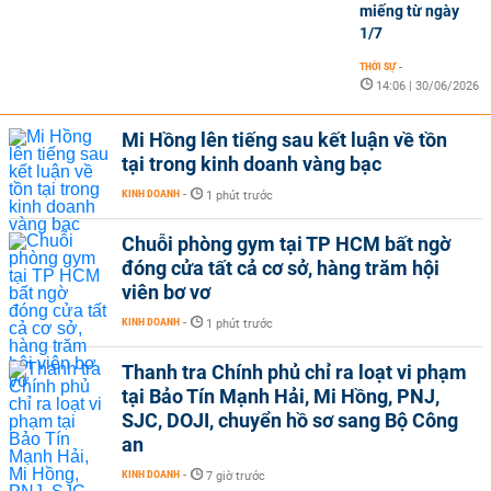
miếng từ ngày
1/7
THỜI SỰ
-
14:06 | 30/06/2026
Mi Hồng lên tiếng sau kết luận về tồn
tại trong kinh doanh vàng bạc
KINH DOANH
-
1 phút trước
Chuỗi phòng gym tại TP HCM bất ngờ
đóng cửa tất cả cơ sở, hàng trăm hội
viên bơ vơ
KINH DOANH
-
1 phút trước
Thanh tra Chính phủ chỉ ra loạt vi phạm
tại Bảo Tín Mạnh Hải, Mi Hồng, PNJ,
SJC, DOJI, chuyển hồ sơ sang Bộ Công
an
KINH DOANH
-
7 giờ trước