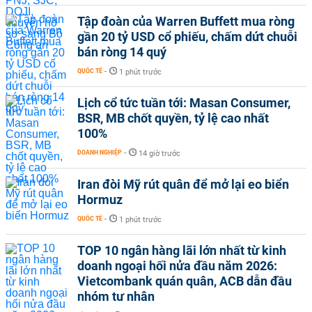
Tập đoàn của Warren Buffett mua ròng
gần 20 tỷ USD cổ phiếu, chấm dứt chuỗi
bán ròng 14 quý
QUỐC TẾ
-
1 phút trước
Lịch cổ tức tuần tới: Masan Consumer,
BSR, MB chốt quyền, tỷ lệ cao nhất
100%
DOANH NGHIỆP
-
14 giờ trước
Iran đòi Mỹ rút quân để mở lại eo biển
Hormuz
QUỐC TẾ
-
1 phút trước
TOP 10 ngân hàng lãi lớn nhất từ kinh
doanh ngoại hối nửa đầu năm 2026:
Vietcombank quán quân, ACB dẫn đầu
nhóm tư nhân