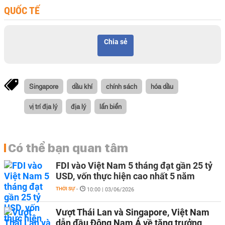
QUỐC TẾ
Chia sẻ
Singapore
dầu khí
chính sách
hóa dầu
vị trí địa lý
địa lý
lấn biển
Có thể bạn quan tâm
FDI vào Việt Nam 5 tháng đạt gần 25 tỷ
USD, vốn thực hiện cao nhất 5 năm
THỜI SỰ
-
10:00 | 03/06/2026
Vượt Thái Lan và Singapore, Việt Nam
dẫn đầu Đông Nam Á về tăng trưởng