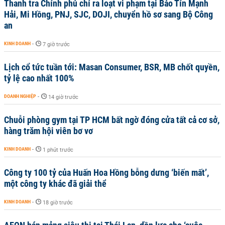
Thanh tra Chính phủ chỉ ra loạt vi phạm tại Bảo Tín Mạnh
Hải, Mi Hồng, PNJ, SJC, DOJI, chuyển hồ sơ sang Bộ Công
an
KINH DOANH
-
7 giờ trước
Lịch cổ tức tuần tới: Masan Consumer, BSR, MB chốt quyền,
tỷ lệ cao nhất 100%
DOANH NGHIỆP
-
14 giờ trước
Chuỗi phòng gym tại TP HCM bất ngờ đóng cửa tất cả cơ sở,
hàng trăm hội viên bơ vơ
KINH DOANH
-
1 phút trước
Công ty 100 tỷ của Huấn Hoa Hồng bỗng dưng ‘biến mất’,
một công ty khác đã giải thể
KINH DOANH
-
18 giờ trước