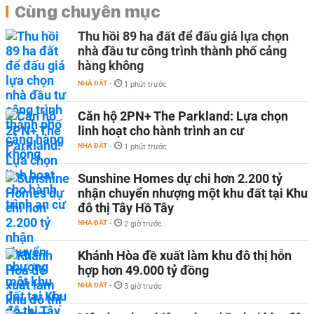
Cùng chuyên mục
Thu hồi 89 ha đất để đấu giá lựa chọn
nhà đầu tư công trình thành phố cảng
hàng không
NHÀ ĐẤT
-
1 phút trước
Căn hộ 2PN+ The Parkland: Lựa chọn
linh hoạt cho hành trình an cư
NHÀ ĐẤT
-
1 phút trước
Sunshine Homes dự chi hơn 2.200 tỷ
nhận chuyển nhượng một khu đất tại Khu
đô thị Tây Hồ Tây
NHÀ ĐẤT
-
2 giờ trước
Khánh Hòa đề xuất làm khu đô thị hỗn
hợp hơn 49.000 tỷ đồng
NHÀ ĐẤT
-
3 giờ trước