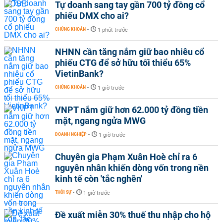
Tự doanh sang tay gần 700 tỷ đồng cổ
phiếu DMX cho ai?
CHỨNG KHOÁN
-
1 phút trước
NHNN cần tăng nắm giữ bao nhiêu cổ
phiếu CTG để sở hữu tối thiểu 65%
VietinBank?
CHỨNG KHOÁN
-
1 giờ trước
VNPT nắm giữ hơn 62.000 tỷ đồng tiền
mặt, ngang ngửa MWG
DOANH NGHIỆP
-
1 giờ trước
Chuyên gia Phạm Xuân Hoè chỉ ra 6
nguyên nhân khiến dòng vốn trong nền
kinh tế còn 'tắc nghẽn'
THỜI SỰ
-
1 giờ trước
Đề xuất miễn 30% thuế thu nhập cho hộ