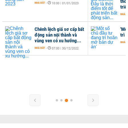
thờ
NHÀ ĐẤT
-
10:00 | 01/01/2023
triể
NHÀ Đ
Chênh lệch giá sơ cấp bất
'Mộ
động sản nội thành và
trì 
vùng ven có xu hướng...
NHÀ Đ
NHÀ ĐẤT
-
07:00 | 30/12/2022