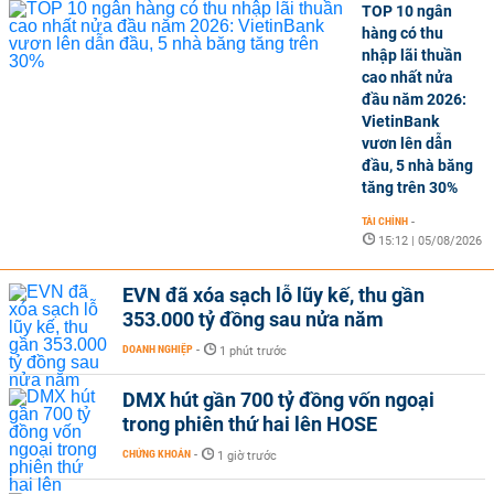
TOP 10 ngân
hàng có thu
nhập lãi thuần
cao nhất nửa
đầu năm 2026:
VietinBank
vươn lên dẫn
đầu, 5 nhà băng
tăng trên 30%
TÀI CHÍNH
-
15:12 | 05/08/2026
EVN đã xóa sạch lỗ lũy kế, thu gần
353.000 tỷ đồng sau nửa năm
DOANH NGHIỆP
-
1 phút trước
DMX hút gần 700 tỷ đồng vốn ngoại
trong phiên thứ hai lên HOSE
CHỨNG KHOÁN
-
1 giờ trước