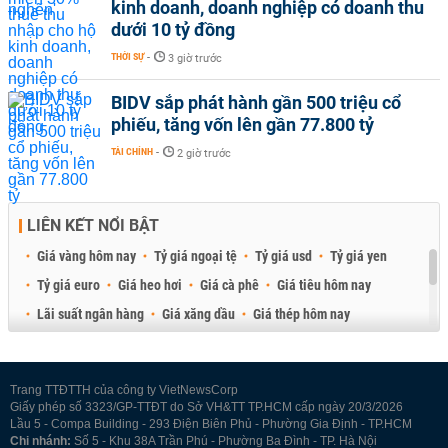
kinh doanh, doanh nghiệp có doanh thu
dưới 10 tỷ đồng
THỜI SỰ
-
3 giờ trước
BIDV sắp phát hành gần 500 triệu cổ
phiếu, tăng vốn lên gần 77.800 tỷ
TÀI CHÍNH
-
2 giờ trước
LIÊN KẾT NỔI BẬT
Giá vàng hôm nay
Tỷ giá ngoại tệ
Tỷ giá usd
Tỷ giá yen
Tỷ giá euro
Giá heo hơi
Giá cà phê
Giá tiêu hôm nay
Lãi suất ngân hàng
Giá xăng dầu
Giá thép hôm nay
Giá sầu riêng
Giá thịt heo
Giá gạo
Giá cao su
Best Retail Brokers
Diễn đàn đầu tư Việt Nam 2026
Trang TTĐTTH của công ty VietNewsCorp
Giấy phép số 3323/GP-TTĐT do Sở VH&TT TP.HCM cấp ngày 20/3/2026
Lầu 5 - Compa Building - 293 Điện Biên Phủ - Phường Gia Định - TP.HCM
Chi nhánh:
Số 5 - Khu 38A Trần Phú - Phường Ba Đình - TP. Hà Nội