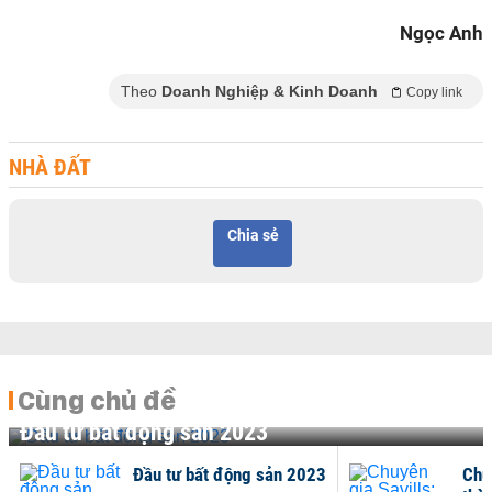
Ngọc Anh
Theo
Doanh Nghiệp & Kinh Doanh
Copy link
NHÀ ĐẤT
Chia sẻ
Cùng chủ đề
Đầu tư bất động sản 2023
Đầu tư bất động sản 2023
Chuy