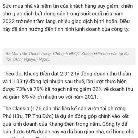
Sức
mua nhà và niềm tin của khách hàng suy giảm
,
khiến
cho giao dịch bất động sản trong suốt cuối nửa năm
2022 trở nên trầm lắng, nhiều giao dịch bị trì hoãn.
Điều
này đã ảnh hưởng đến tình hình kinh doanh của công ty.
Bà Mai Trần Thanh Trang, Chủ tịch HĐQT Khang Điền báo cáo tại đại
hội. (Ảnh:
Nguyên Ngọc
).
Theo đó, Khang Điền đạt 2.912 tỷ đồng doanh thu thuần
và 1.103 tỷ đồng lợi nhuận sau thuế, lần lượt thực hiện
được 73% và 79% kế hoạch năm; giảm 22% về doanh thu
và giảm 8% về lợi nhuận so với năm 2021.
The Classia (176 căn nhà liên kế sân vườn tại phường
Phú Hữu, TP Thủ Đức) là dự án đóng góp chính vào kết
quả kinh doanh của Khang Điền trong năm. Công ty đã
bán được 60% dự án này và đã bàn giao nhà, sổ hồng cho