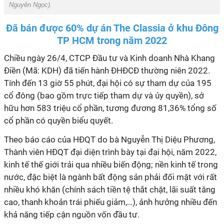
Nguyên Ngọc
).
Đã bán được 60% dự án The Classia ở khu Đông
TP HCM trong năm 2022
Chiều ngày 26/4, CTCP Đầu tư và Kinh doanh Nhà Khang
Điền (Mã: KDH) đã tiến hành ĐHĐCĐ thường niên 2022.
Tính đến 13 giờ 55 phút, đại hội có sự tham dự của 195
cổ đông (bao gồm trực tiếp tham dự và ủy quyền), sở
hữu hơn 583 triệu cổ phần, tương đương 81,36% tổng số
cổ phần có quyền biểu quyết.
Theo báo cáo của HĐQT do bà
Nguyễn Thị Diệu Phương,
Thành viên HĐQT
đại diện trình bày tại đại hội, n
ăm 2022
,
kinh tế thế giới trải qua nhiều biến động; n
ền k
inh tế trong
nước
,
đặc biệt là ngành bất động sản phải đối mặt với rất
nhiều khó khăn
(
chính sách tiền tệ thắt chặt, lãi suất tăng
cao, thanh khoản trái phiếu giảm,…
),
ảnh hưởng nhiều đến
khả năng tiếp cận nguồn vốn đầu tư.