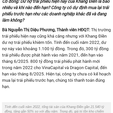
Cổ đông: Dư nợ trái phiếu hiện nay của Khang Điền là bao
nhiêu và khi nào đến hạn? Công ty có dự định mua lại trái
phiếu trước hạn như các doanh nghiệp khác đã và đang
làm không?
Bà Nguyễn Thị Diệu Phương, Thành viên HĐQT:
Thị trường
trái phiếu hiện nay cũng khá căng nhưng với Khang Điền
dư nợ trái phiếu khiêm tốn. Tính đến cuối năm 2022, dư
nợ này vào khoảng 1.100 tỷ đồng. Trong đó, 300 tỷ đồng
trái phiếu được phát hành vào năm 2021, đến hạn vào
tháng 6/2025. 800 tỷ đồng trái phiếu phát hành mới
trong năm 2022 cho VinaCapital và Dragon Capital, đến
hạn vào tháng 8/2025. Hiện tại, công ty chưa có kế hoạch
mua lại trái phiếu trước hạn, chúng tôi thanh toán đúng
hạn.
Tính đến cuối năm 2022, tổng tài sản của Khang Điền gần 21.540 tỷ
đồng, tăng gần 50% so với đầu năm. Trong đó, giá trị tồn kho chiếm