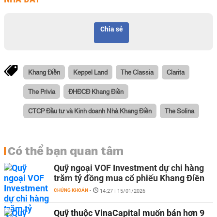
Chia sẻ
Khang Điền
Keppel Land
The Classia
Clarita
The Privia
ĐHĐCĐ Khang Điền
CTCP Đầu tư và Kinh doanh Nhà Khang Điền
The Solina
Có thể bạn quan tâm
Quỹ ngoại VOF Investment dự chi hàng
trăm tỷ đồng mua cổ phiếu Khang Điền
CHỨNG KHOÁN
-
14:27 | 15/01/2026
Quỹ thuộc VinaCapital muốn bán hơn 9