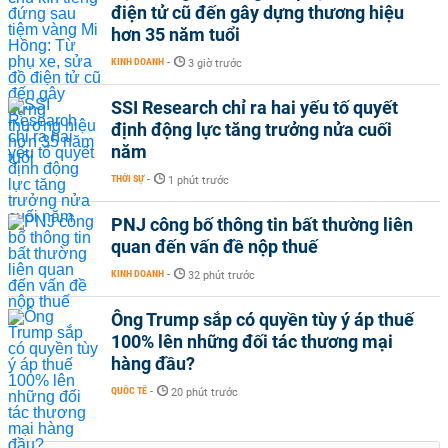
điện tử cũ đến gây dựng thương hiệu
hơn 35 năm tuổi
KINH DOANH
-
3 giờ trước
SSI Research chỉ ra hai yếu tố quyết
định động lực tăng trưởng nửa cuối
năm
THỜI SỰ
-
1 phút trước
PNJ công bố thông tin bất thường liên
quan đến vấn đề nộp thuế
KINH DOANH
-
32 phút trước
Ông Trump sắp có quyền tùy ý áp thuế
100% lên những đối tác thương mại
hàng đầu?
QUỐC TẾ
-
20 phút trước