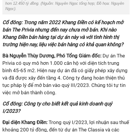
hơn 12.450 tỷ đồng. (Nguồn:
Nguyên Ngọc tổng hợp
; Đồ họa:
Nguyên
Ngọc
).
Cổ đông:
Trong năm 2022 Khang Điền có kế hoạch mở
bán The Privia nhưng đến nay chưa mở bán. Khi nào
Khang Điền bán hàng tại dự án này và với tình hình thị
trường hiện nay, liệu việc bán hàng có khả quan không?
Bà Nguyễn Thùy Dương, Phó Tổng Giám đốc:
Dự án The
Privia có quy mô hơn 1.000 căn hộ với diện tích trung
bình 45-65 m2. Hiện nay dự án đã có giấy phép xây dựng
và đã được xây đến tầng 4. Công ty đang hoàn thiện thủ
tục pháp lý để mở bán vào quý III/2023. Chúng tôi tự tin
việc mở bán thành công.
Cổ đông:
Công ty cho biết kết quả kinh doanh quý
I/2023?
Đại diện Khang Điền:
Trong quý I/2023, lợi nhuận sau thuế
khoảng 200 tỷ đồng, đến từ dự án The Classia và các