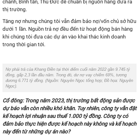
chánh, Bình tân, Thủ Đức để chuẩn bị nguồn hàng đưa ra
thị trường.
Tăng nợ nhưng chúng tôi vẫn đảm bảo nợ/vốn chủ sở hữu
dưới 1 lần. Nguồn trả nợ đều đến từ hoạt động bán hàng
khi chúng tôi đưa các dự án vào khai thác kinh doanh
trong thời gian tới.
Nợ phải trả của Khang Điền tại thời điểm cuối năm 2022 gần 9.745 tỷ
đồng, gấp 2,3 lần đầu năm. Trong đó, dư nợ vay chiếm 69%, tương
đương 6.771 tỷ đồng. (Nguồn:
Nguyên Ngọc tổng hợp
; Đồ họa:
Nguyên
Ngọc
).
Cổ đông: Trong năm 2023, thị trường bất động sản được
dự báo vẫn còn nhiều khó khăn. Tuy nhiên, công ty vẫn đặt
kế hoạch lợi nhuận sau thuế 1.000 tỷ đồng. Công ty có
đảm bảo thực hiện được kế hoạch này không và kế hoạch
này đến từ những dự án nào?