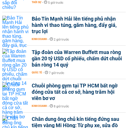
THỜI SỰ
-
5 giờ trước
Bảo Tín Mạnh Hải lên tiếng phủ nhận
hành vi thao túng, găm hàng, đẩy giá,
trục lợi
KINH DOANH
-
2 giờ trước
Tập đoàn của Warren Buffett mua ròng
gần 20 tỷ USD cổ phiếu, chấm dứt chuỗi
bán ròng 14 quý
QUỐC TẾ
-
7 giờ trước
Chuỗi phòng gym tại TP HCM bất ngờ
đóng cửa tất cả cơ sở, hàng trăm hội
viên bơ vơ
KINH DOANH
-
8 giờ trước
Chân dung ông chủ kín tiếng đứng sau
tiệm vàng Mi Hồng: Từ phụ xe, sửa đồ