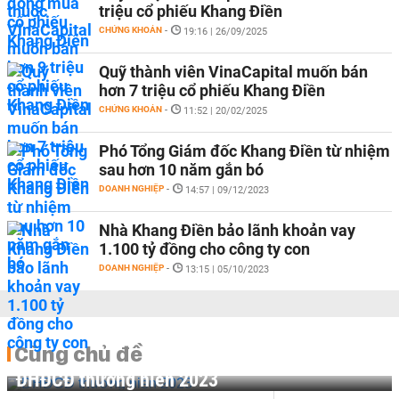
triệu cổ phiếu Khang Điền
CHỨNG KHOÁN
-
19:16 | 26/09/2025
Quỹ thành viên VinaCapital muốn bán
hơn 7 triệu cổ phiếu Khang Điền
CHỨNG KHOÁN
-
11:52 | 20/02/2025
Phó Tổng Giám đốc Khang Điền từ nhiệm
sau hơn 10 năm gắn bó
DOANH NGHIỆP
-
14:57 | 09/12/2023
Nhà Khang Điền bảo lãnh khoản vay
1.100 tỷ đồng cho công ty con
DOANH NGHIỆP
-
13:15 | 05/10/2023
Cùng chủ đề
ĐHĐCĐ thường niên 2023