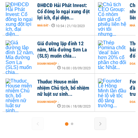
ĐHĐCĐ Hải Phát Invest:
Chủ
Cổ đông lo ngại xung đột
nhó
lợi ích, đại diện...
liên
NHÀ ĐẤT
-
NHÀ Đ
10:54 | 21/10/2023
Giá đường lập đỉnh 12
Thé
năm, Mía đường Sơn La
bán
(SLS) muốn chia...
đối 
DOANH NGHIỆP
-
DOANH
16:00 | 03/09/2023
Thuduc House miễn
Foun
nhiệm Chủ tịch, bổ nhiệm
đầu
nữ luật sư sinh...
trươ
DOANH NGHIỆP
-
DOANH
20:06 | 18/08/2023