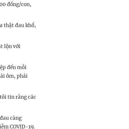
000 đồng/con,
a thật đau khổ,
t lộn với
iệp đến mỗi
ải ôm, phải
ôi tin rằng các
 đau càng
nhiễm COVID-19.