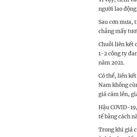
người lao động
Sau cơn mưa, tr
chẳng mấy tươi
Chuỗi liên kết
1-2 công ty đa
năm 2021.
Có thể, liên kế
Nam không cùng
giá cám lên, gi
Hậu COVID-19, 
tế bằng cách n
Trong khi giá 