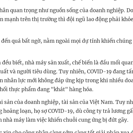
nhân quan trọng như nguồn sống của doanh nghiệp. D
n mạnh trên thị trường thì đội ngũ lao động phải khỏ
đến quá bất ngờ, nằm ngoài mọi dự tính khiến chúng 
a đều biết, nhà máy sản xuất, chế biến là đầu mối quan
xuất và người tiêu dùng. Tuy nhiên, COVID-19 đang tấ
 nhân lực mới không đáp ứng kịp trong khi nhiều do
phối thực phẩm đang "khát" hàng hóa.
ài sản của doanh nghiệp, tài sản của Việt Nam. Tuy nh
 hoảng loạn, họ sợ COVID-19, dù công ty trả lương gấ
 nhà máy làm việc khiến chuỗi cung ứng bị đứt gãy.
ắc xin cho công nhân càng sớm càng tốt giải pháp xoa d