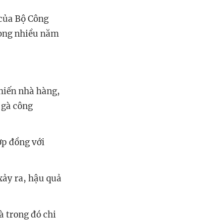
 của Bộ Công
rong nhiều năm
hiến nhà hàng,
 gà công
ợp đồng với
xảy ra, hậu quả
à trong đó chi