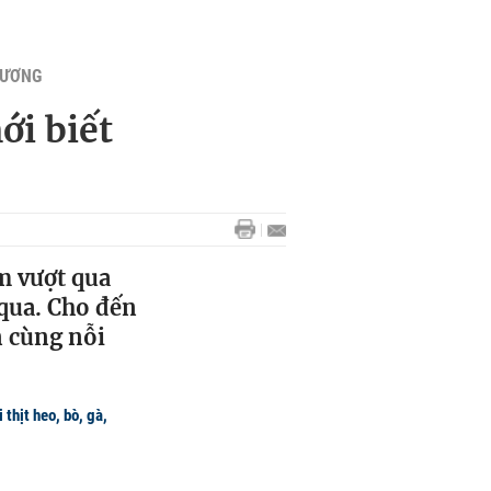
HƯƠNG
ới biết
m vượt qua
qua. Cho đến
n cùng nỗi
thịt heo, bò, gà,