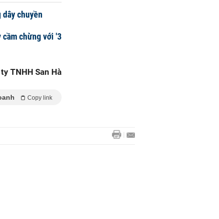
g dây chuyền
y cầm chừng với '3
 ty TNHH San Hà
oanh
Copy link