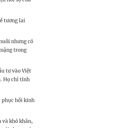
ề tương lai
 nuôi nhưng có
 nặng trong
ầu tư vào Việt
 Họ chỉ tính
à phục hồi kinh
m và khó khăn,