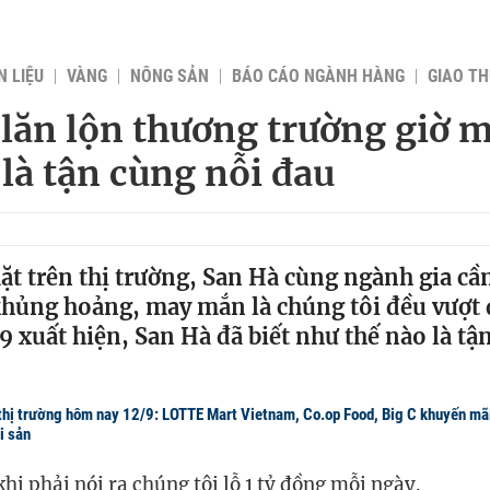
 LIỆU
VÀNG
NÔNG SẢN
BÁO CÁO NGÀNH HÀNG
GIAO T
lăn lộn thương trường giờ m
 là tận cùng nỗi đau
t trên thị trường, San Hà cùng ngành gia cầ
khủng hoảng, may mắn là chúng tôi đều vượt 
 xuất hiện, San Hà đã biết như thế nào là tậ
thị trường hôm nay 12/9: LOTTE Mart Vietnam, Co.op Food, Big C khuyến mãi 
i sản
hi phải nói ra chúng tôi lỗ 1 tỷ đồng mỗi ngày.