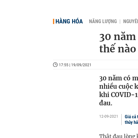
HÀNG HÓA
NĂNG LƯỢNG
NGUYÊN
30 năm 
thế nào
17:55 | 19/09/2021
30 năm có mặ
nhiều cuộc 
khi COVID-19
đau.
Giá cả 
12-09-2021
thủy hả
Thật đau lòng k