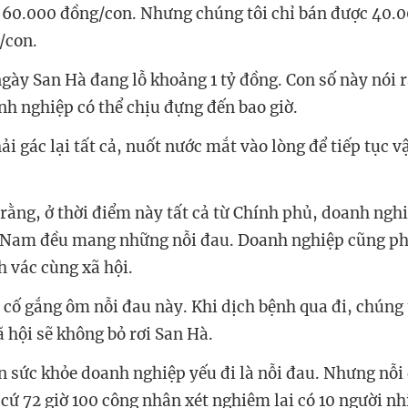
à 60.000 đồng/con. Nhưng chúng tôi chỉ bán được 40.
/con.
gày San Hà đang lỗ khoảng 1 tỷ đồng. Con số này nói r
nh nghiệp có thể chịu đựng đến bao giờ.
 gác lại tất cả, nuốt nước mắt vào lòng để tiếp tục vậ
 rằng, ở thời điểm này tất cả từ Chính phủ, doanh ngh
t Nam đều mang những nỗi đau. Doanh nghiệp cũng ph
h vác cùng xã hội.
 cố gắng ôm nỗi đau này. Khi dịch bệnh qua đi, chúng t
 hội sẽ không bỏ rơi San Hà.
 sức khỏe doanh nghiệp yếu đi là nỗi đau. Nhưng nỗi
 cứ 72 giờ 100 công nhân xét nghiệm lại có 10 người 