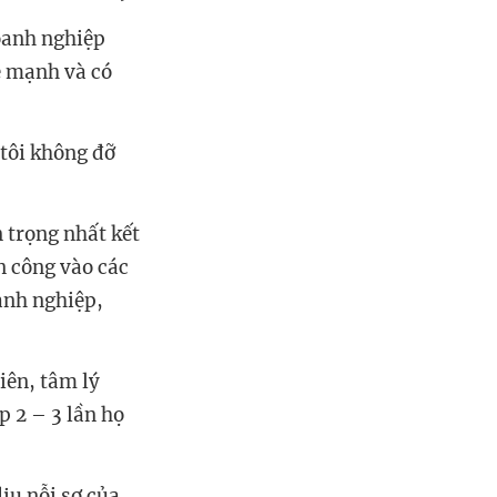
oanh nghiệp
e mạnh và có
tôi không đỡ
 trọng nhất kết
n công vào các
anh nghiệp,
iên, tâm lý
p 2 – 3 lần họ
ịu nỗi sợ của