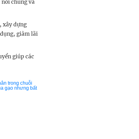
 nói chung và
, xây dựng
 dụng, giảm lãi
huyển giúp các