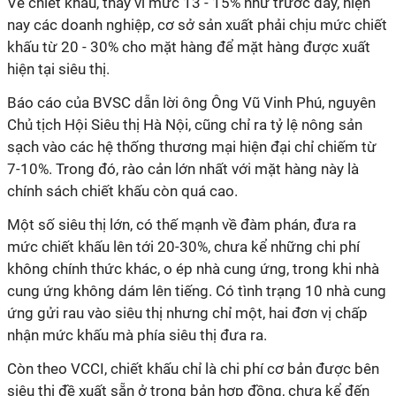
Về chiết khấu, thay vì mức 13 - 15% như trước đây, hiện
nay các doanh nghiệp, cơ sở sản xuất phải chịu mức chiết
khấu từ 20 - 30% cho mặt hàng để mặt hàng được xuất
hiện tại siêu thị.
Báo cáo của BVSC dẫn lời ông Ông Vũ Vinh Phú, nguyên
Chủ tịch Hội Siêu thị Hà Nội, cũng chỉ ra tỷ lệ nông sản
sạch vào các hệ thống thương mại hiện đại chỉ chiếm từ
7-10%. Trong đó, rào cản lớn nhất với mặt hàng này là
chính sách chiết khấu còn quá cao.
Một số siêu thị lớn, có thế mạnh về đàm phán, đưa ra
mức chiết khấu lên tới 20-30%, chưa kể những chi phí
không chính thức khác, o ép nhà cung ứng, trong khi nhà
cung ứng không dám lên tiếng. Có tình trạng 10 nhà cung
ứng gửi rau vào siêu thị nhưng chỉ một, hai đơn vị chấp
nhận mức khấu mà phía siêu thị đưa ra.
Còn theo VCCI, chiết khấu chỉ là chi phí cơ bản được bên
siêu thị đề xuất sẵn ở trong bản hợp đồng, chưa kể đến