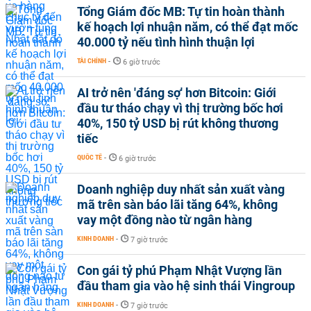
Tổng Giám đốc MB: Tự tin hoàn thành
kế hoạch lợi nhuận năm, có thể đạt mốc
40.000 tỷ nếu tình hình thuận lợi
TÀI CHÍNH
-
6 giờ trước
AI trở nên 'đáng sợ' hơn Bitcoin: Giới
đầu tư tháo chạy vì thị trường bốc hơi
40%, 150 tỷ USD bị rút không thương
tiếc
QUỐC TẾ
-
6 giờ trước
Doanh nghiệp duy nhất sản xuất vàng
mã trên sàn báo lãi tăng 64%, không
vay một đồng nào từ ngân hàng
KINH DOANH
-
7 giờ trước
Con gái tỷ phú Phạm Nhật Vượng lần
đầu tham gia vào hệ sinh thái Vingroup
KINH DOANH
-
7 giờ trước