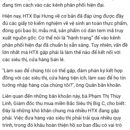
đang tìm cách vào các kênh phân phối hiện đại.
Hiện nay, HTX Đại Hưng về cơ bản đã đáp ứng được đầy
đủ các giấy tờ kiểm nghiệm về vệ sinh an toàn thực phẩm,
đóng gói bao bì, mẫu mã, sản phẩm có dán tem mã truy
xuất nguồn gốc. Có thể nói là “hành trang” để vào kênh
phân phối hiện đại đã chuẩn bị sẵn sàng. Tuy nhiên, vấn đề
lớn nhất mà HTX gặp phải là làm thế nào để kết nối với
các siêu thị, cửa hàng bán lẻ.
"Làm sao để chúng tôi có thể gặp, đàm phán ký kết hợp
đồng với các siêu thị, cửa hàng tiện ích, làm sao để họ tin
tưởng nhập hàng của chúng tôi?", ông Quân băn khoăn.
Liên quan đến những băn khoăn này, bà Phạm Thị Thùy
Linh, Giám đốc thu mua miền Bắc Siêu thị Big C, cho biết:
Đây là những khó khăn chung mà nhiều HTX đang gặp
phải. Việc đưa hàng vào siêu thị phải trải qua nhiều quy
trình, trong đó khâu hoàn thiện hồ sơ ban đầu có vai trò