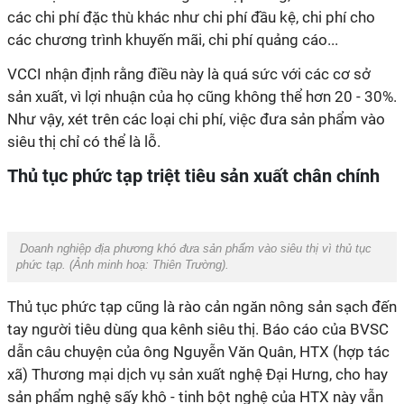
các chi phí đặc thù khác như chi phí đầu kệ, chi phí cho
các chương trình khuyến mãi, chi phí quảng cáo...
VCCI nhận định rằng điều này là quá sức với các cơ sở
sản xuất, vì lợi nhuận của họ cũng không thể hơn 20 - 30%.
Như vậy, xét trên các loại chi phí, việc đưa sản phẩm vào
siêu thị chỉ có thể là lỗ.
Thủ tục phức tạp triệt tiêu sản xuất chân chính
Doanh nghiệp địa phương khó đưa sản phẩm vào siêu thị vì thủ tục
phức tạp. (Ảnh minh hoạ: Thiên Trường).
Thủ tục phức tạp cũng là rào cản ngăn nông sản sạch đến
tay người tiêu dùng qua kênh siêu thị. Báo cáo của BVSC
dẫn câu chuyện của ông Nguyễn Văn Quân, HTX (hợp tác
xã) Thương mại dịch vụ sản xuất nghệ Đại Hưng, cho hay
sản phẩm nghệ sấy khô - tinh bột nghệ của HTX này vẫn