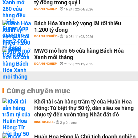
tỷ đồng trong quý I
DOANH NGHIỆP
-
16:24 | 22/04/2026
Bách Hóa Xanh kỳ vọng lãi tối thiểu
1.200 tỷ đồng
DOANH NGHIỆP
-
10:05 | 11/02/2026
MWG mở hơn 65 cửa hàng Bách Hóa
Xanh mỗi tháng
DOANH NGHIỆP
-
21:56 | 22/12/2025
Cùng chuyên mục
Khối tài sản hàng trăm tỷ của Huấn Hoa
Hồng: Từ biệt thự 50 tỷ, dàn siêu xe hàng
chục tỷ đến vườn tùng Nhật đắt đỏ
KINH DOANH
-
2 giờ trước
Huấn Hoa Hồng là Chủ tịch doanh nghiệp