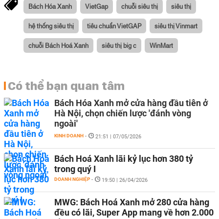
Bách Hóa Xanh
VietGap
chuỗi siêu thị
siêu thị
hệ thống siêu thị
tiêu chuẩn VietGAP
siêu thị Vinmart
chuỗi Bách Hoá Xanh
siêu thị big c
WinMart
Có thể bạn quan tâm
Bách Hóa Xanh mở cửa hàng đầu tiên ở
Hà Nội, chọn chiến lược 'đánh vòng
ngoài'
KINH DOANH
-
21:51 | 07/05/2026
Bách Hoá Xanh lãi kỷ lục hơn 380 tỷ
trong quý I
DOANH NGHIỆP
-
19:50 | 26/04/2026
MWG: Bách Hoá Xanh mở 280 cửa hàng
đều có lãi, Super App mang về hơn 2.000