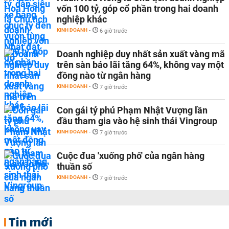
vốn 100 tỷ, góp cổ phần trong hai doanh
nghiệp khác
KINH DOANH
-
6 giờ trước
Doanh nghiệp duy nhất sản xuất vàng mã
trên sàn báo lãi tăng 64%, không vay một
đồng nào từ ngân hàng
KINH DOANH
-
7 giờ trước
Con gái tỷ phú Phạm Nhật Vượng lần
đầu tham gia vào hệ sinh thái Vingroup
KINH DOANH
-
7 giờ trước
Cuộc đua 'xuống phố' của ngân hàng
thuần số
KINH DOANH
-
7 giờ trước
Tin mới