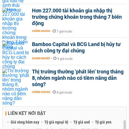
Hơn 227.000 tài khoản gia nhập thị
trường chứng khoán trong tháng 7 biến
động
CHỨNG KHOÁN
-
7 giờ trước
Bamboo Capital và BCG Land bị hủy tư
cách công ty đại chúng
DOANH NGHIỆP
-
9 giờ trước
Thị trường thường ‘phất lên’ trong tháng
8, nhóm ngành nào có tiềm năng dẫn
sóng?
CHỨNG KHOÁN
-
8 giờ trước
LIÊN KẾT NỔI BẬT
Giá vàng hôm nay
Tỷ giá ngoại tệ
Tỷ giá usd
Tỷ giá yen