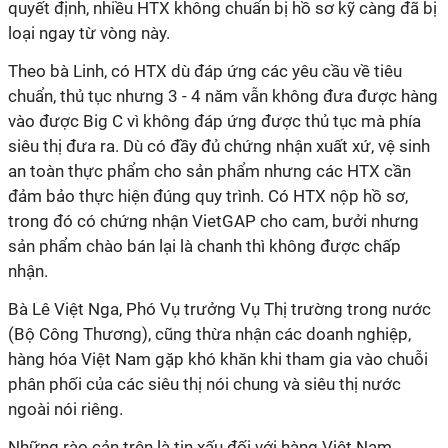
quyết định, nhiều HTX không chuẩn bị hồ sơ kỹ càng đã bị
loại ngay từ vòng này.
Theo bà Linh, có HTX dù đáp ứng các yêu cầu về tiêu
chuẩn, thủ tục nhưng 3 - 4 năm vẫn không đưa được hàng
vào được Big C vì không đáp ứng được thủ tục mà phía
siêu thị đưa ra. Dù có đầy đủ chứng nhận xuất xứ, vệ sinh
an toàn thực phẩm cho sản phẩm nhưng các HTX cần
đảm bảo thực hiện đúng quy trình. Có HTX nộp hồ sơ,
trong đó có chứng nhận VietGAP cho cam, bưởi nhưng
sản phẩm chào bán lại là chanh thì không được chấp
nhận.
Bà Lê Việt Nga, Phó Vụ trưởng Vụ Thị trường trong nước
(Bộ Công Thương), cũng thừa nhận các doanh nghiệp,
hàng hóa Việt Nam gặp khó khăn khi tham gia vào chuỗi
phân phối của các siêu thị nói chung và siêu thị nước
ngoài nói riêng.
Những rào cản trên là tin xấu đối với hàng Việt Nam