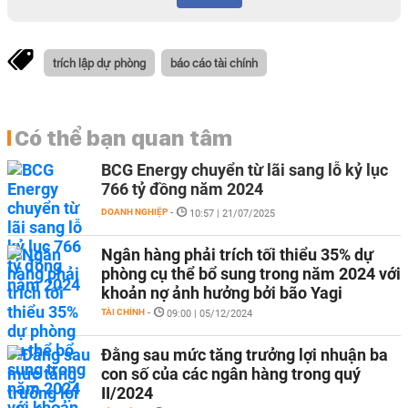
trích lập dự phòng
báo cáo tài chính
Có thể bạn quan tâm
BCG Energy chuyển từ lãi sang lỗ kỷ lục
766 tỷ đồng năm 2024
DOANH NGHIỆP
-
10:57 | 21/07/2025
Ngân hàng phải trích tối thiểu 35% dự
phòng cụ thể bổ sung trong năm 2024 với
khoản nợ ảnh hưởng bởi bão Yagi
TÀI CHÍNH
-
09:00 | 05/12/2024
Đằng sau mức tăng trưởng lợi nhuận ba
con số của các ngân hàng trong quý
II/2024