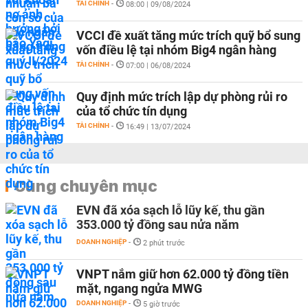
TÀI CHÍNH
-
08:00 | 09/08/2024
VCCI đề xuất tăng mức trích quỹ bổ sung
vốn điều lệ tại nhóm Big4 ngân hàng
TÀI CHÍNH
-
07:00 | 06/08/2024
Quy định mức trích lập dự phòng rủi ro
của tổ chức tín dụng
TÀI CHÍNH
-
16:49 | 13/07/2024
Cùng chuyên mục
EVN đã xóa sạch lỗ lũy kế, thu gần
353.000 tỷ đồng sau nửa năm
DOANH NGHIỆP
-
2 phút trước
VNPT nắm giữ hơn 62.000 tỷ đồng tiền
mặt, ngang ngửa MWG
DOANH NGHIỆP
-
5 giờ trước