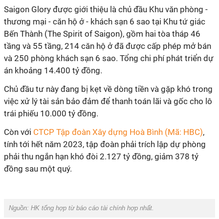
Saigon Glory được giới thiệu là chủ đầu Khu văn phòng -
thương mại - căn hộ ở - khách sạn 6 sao tại Khu tứ giác
Bến Thành (The Spirit of Saigon), gồm hai tòa tháp 46
tầng và 55 tầng, 214 căn hộ ở đã được cấp phép mở bán
và 250 phòng khách sạn 6 sao. Tổng chi phí phát triển dự
án khoảng 14.400 tỷ đồng.
Chủ đầu tư này đang bị kẹt về dòng tiền và gặp khó trong
việc xử lý tài sản bảo đảm để thanh toán lãi và gốc cho lô
trái phiếu 10.000 tỷ đồng.
Còn với
CTCP Tập đoàn Xây dựng Hoà Bình (Mã: HBC)
,
tính tới hết năm 2023, tập đoàn phải trích lập dự phòng
phải thu ngắn hạn khó đòi 2.127 tỷ đồng, giảm 378 tỷ
đồng sau một quý.
Nguồn: HK tổng hợp từ báo cáo tài chính hợp nhất.