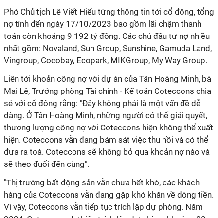
Phó Chủ tịch Lê Viết Hiếu từng thông tin tới cổ đông, t
ổng
nợ tính đến ngày 17/10/2023 bao gồm lãi chậm thanh
toán còn khoảng 9.192 tỷ đồng. Các chủ đầu tư nợ nhiều
nhất gồm: Novaland, Sun Group, Sunshine, Gamuda Land,
Vingroup, Cocobay, Ecopark, MIKGroup, My Way Group.
Liên tới khoản công nợ với dự án của Tân Hoàng Minh, bà
Mai Lê, Trưởng phòng Tài chính - Kế toán Coteccons chia
sẻ với cổ đông rằng: "Đây không phải là một vấn đề dễ
dàng. Ở Tân Hoàng Minh, những người có thể giải quyết,
thương lượng công nợ với Coteccons hiện không thể xuất
hiện. Coteccons vẫn đang bám sát việc thu hồi và có thể
đưa ra toà. Coteccons sẽ không bỏ qua khoản nợ nào và
sẽ theo đuổi đến cùng".
"Thị trường bất động sản vẫn chưa hết khó, các khách
hàng của Coteccons vẫn đang gặp khó khăn về dòng tiền.
Vì vậy, Coteccons vẫn tiếp tục trích lập dự phòng. Năm