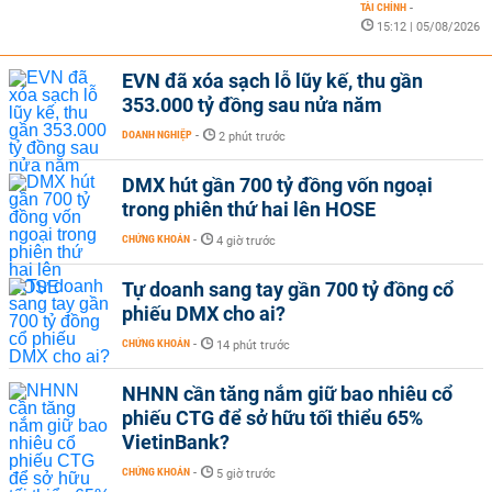
TÀI CHÍNH
-
15:12 | 05/08/2026
EVN đã xóa sạch lỗ lũy kế, thu gần
353.000 tỷ đồng sau nửa năm
DOANH NGHIỆP
-
2 phút trước
DMX hút gần 700 tỷ đồng vốn ngoại
trong phiên thứ hai lên HOSE
CHỨNG KHOÁN
-
4 giờ trước
Tự doanh sang tay gần 700 tỷ đồng cổ
phiếu DMX cho ai?
CHỨNG KHOÁN
-
14 phút trước
NHNN cần tăng nắm giữ bao nhiêu cổ
phiếu CTG để sở hữu tối thiểu 65%
VietinBank?
CHỨNG KHOÁN
-
5 giờ trước