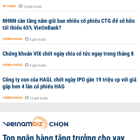
TÀI CHÍNH
-
14 giờ trước
NHNN cần tăng nắm giữ bao nhiêu cổ phiếu CTG để sở hữu
tối thiểu 65% VietinBank?
CHỨNG KHOÁN
-
5 giờ trước
Chứng khoán VIX chốt ngày chia cổ tức ngay trong tháng 8
CHỨNG KHOÁN
-
4 giờ trước
Công ty con của HAGL chốt ngày IPO gần 19 triệu cp với giá
gấp hơn 4 lần cổ phiếu HAG
CHỨNG KHOÁN
-
13 giờ trước
Top ngân hàng tăng trưởng cho vay