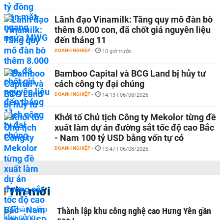
Lãnh đạo Vinamilk: Tăng quy mô đàn bò
thêm 8.000 con, đã chốt giá nguyên liệu
đến tháng 11
DOANH NGHIỆP
-
10 giờ trước
Bamboo Capital và BCG Land bị hủy tư
cách công ty đại chúng
DOANH NGHIỆP
-
14:13 | 06/08/2026
Khởi tố Chủ tịch Công ty Mekolor từng đề
xuất làm dự án đường sắt tốc độ cao Bắc
- Nam 100 tỷ USD bằng vốn tự có
DOANH NGHIỆP
-
13:47 | 06/08/2026
Tin mới
Thành lập khu công nghệ cao Hưng Yên gần