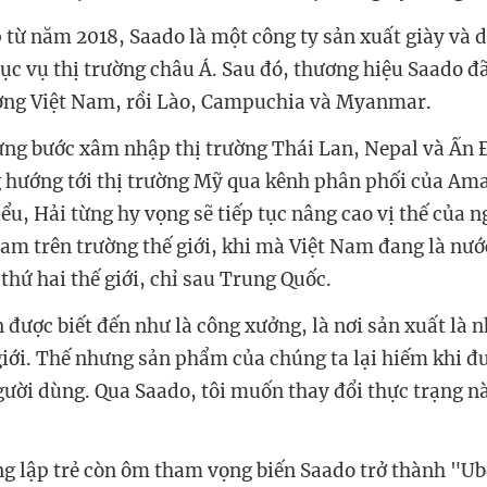
 từ năm 2018, Saado là một công ty sản xuất giày và d
ục vụ thị trường châu Á. Sau đó, thương hiệu Saado đã
ường Việt Nam, rồi Lào, Campuchia và Myanmar.
ừng bước xâm nhập thị trường Thái Lan, Nepal và Ấn 
 hướng tới thị trường Mỹ qua kênh phân phối của Am
ểu, Hải từng hy vọng sẽ tiếp tục nâng cao vị thế của 
Nam trên trường thế giới, khi mà Việt Nam đang là nư
thứ hai thế giới, chỉ sau Trung Quốc.
 được biết đến như là công xưởng, là nơi sản xuất là 
iới. Thế nhưng sản phẩm của chúng ta lại hiếm khi đ
người dùng. Qua Saado, tôi muốn thay đổi thực trạng 
ng lập trẻ còn ôm tham vọng biến Saado trở thành "Ube