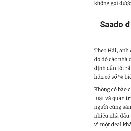
không gọi được
Saado đó
Theo Hải, anh 
do đó các nhà 
định dẫn tới rấ
hồn có số % bi
Không có bào c
luật và quản t
người cùng sán
nhiều nhà đầu 
vì một deal khá