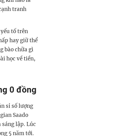
g khi nào là
 cạnh tranh
yếu tố trên
hấp hay giữ thể
ng bào chữa gì
ài học về tiền,
ing 0 đồng
n sỉ số lượng
i gian Saado
 sáng lập. Lúc
òng 5 năm tới.