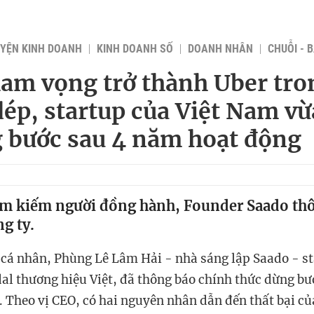
YỆN KINH DOANH
KINH DOANH SỐ
DOANH NHÂN
CHUỖI - 
am vọng trở thành Uber tro
 dép, startup của Việt Nam v
 bước sau 4 năm hoạt động
ìm kiếm người đồng hành, Founder Saado th
g ty.
cá nhân, Phùng Lê Lâm Hải - nhà sáng lập Saado - st
l thương hiệu Việt, đã thông báo chính thức dừng bư
. Theo vị CEO, có hai nguyên nhân dẫn đến thất bại củ