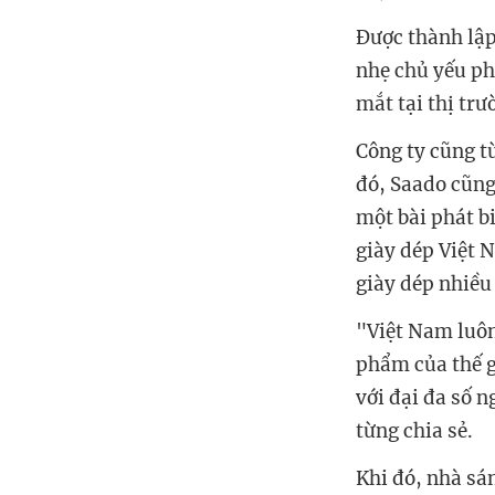
Được thành lập
nhẹ chủ yếu ph
mắt tại thị tr
Công ty cũng t
đó, Saado cũng
một bài phát bi
giày dép Việt 
giày dép nhiều 
"Việt Nam luôn
phẩm của thế g
với đại đa số 
từng chia sẻ.
Khi đó, nhà sá