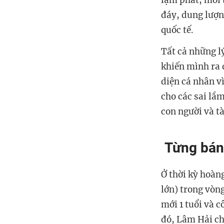
lạm phát, môi 
đáy, dung lượn
quốc tế.
Tất cả những l
khiến mình ra 
diện cá nhân v
cho các sai lầm
con người và tà
Từng bán 
Ở thời kỳ hoàn
lớn) trong vòng
mới 1 tuổi và 
đó, Lâm Hải cho