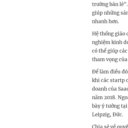
trường bán lẻ".
giúp những sản
nhanh hơn.
Hệ thống giáo 
nghiệm kinh do
có thể giúp các
tham vọng của
Để làm điều đó
khi các startp
doanh của Saad
năm 2018. Ngoà
bày ý tưởng tạ
Leipzig, Đức.
Chia sẻ về quy