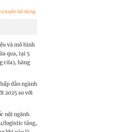
iệu và mô hình
ừa qua, tại 5
ng cửa), hàng
h hấp dẫn ngành
i 2025 so với
ốc nội ngành
/logistic tăng,