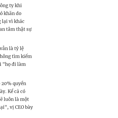
ông ty khi
hó khăn do
lại vì khác
an tâm thật sự
ẫn là tỷ lệ
không tìm kiếm
i "họ đi làm
ó 20% quyền
ày. Kể cả có
sẽ luôn là một
tại", vị CEO bày