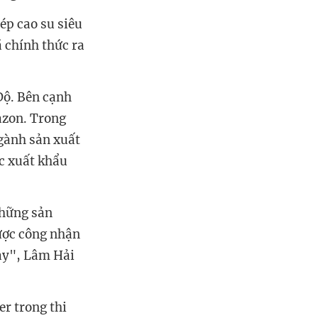
ép cao su siêu
 chính thức ra
Độ. Bên cạnh
azon. Trong
ngành sản xuất
ớc xuất khẩu
những sản
ược công nhận
này", Lâm Hải
r trong thi