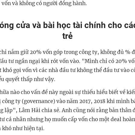
 vốn và không có người đồng hành.
ng cửa và bài học tài chính cho cá
trẻ
chỉ nắm giữ 20% vốn góp trong công ty, không đủ % đ
đầu tư ngần ngại khi rót vốn vào. "Mình chỉ có 20% vố
t khó gọi vốn vì các nhà đầu tư không thể đầu tư vào c
ểu quyết thấp như vậy.
hữa nào cho vấn đề này ngoài sự thiếu hiểu biết về ki
rị công ty (governance) vào năm 2017, 2018 khi mình b
g lập", Lâm Hải chia sẻ. Anh cũng nói rằng bản thân 
tư cá nhân nhưng họ muốn cấp vốn cho một deal hoàn
 khó như hiện tại.