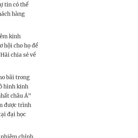
ự tin có thể
hách hàng
hêm kinh
ơ hội cho họ để
Hải chia sẻ về
ho bãi trong
ô hình kinh
nhất châu Á"
m được trình
ại đại học
h nhiệm chính