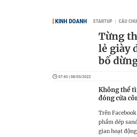
KINH DOANH
STARTUP
CÂU CHU
Từng th
lẻ giày
bố dừng
07:43 | 08/03/2022
Không thể t
đóng cửa côn
Trên Facebook 
phẩm dép sanda
gian hoạt động