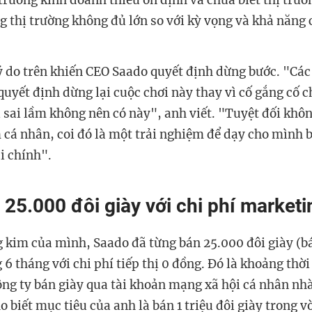
trường kinh doanh thiếu ổn định và chưa biết thị trườn
g thị trường không đủ lớn so với kỳ vọng và khả năng
ý do trên khiến CEO Saado quyết định dừng bước. "Các 
quyết định dừng lại cuộc chơi này thay vì cố gắng cố c
ì sai lầm không nên có này", anh viết. "Tuyệt đối khô
 cá nhân, coi đó là một trải nghiệm để dạy cho mình b
i chính".
25.000 đôi giày với chi phí market
g kim của mình, Saado đã từng bán 25.000 đôi giày (bá
 6 tháng với chi phí tiếp thị 0 đồng. Đó là khoảng thờ
công ty bán giày qua tài khoản mạng xã hội cá nhân nhà
 biết mục tiêu của anh là bán 1 triệu đôi giày trong v