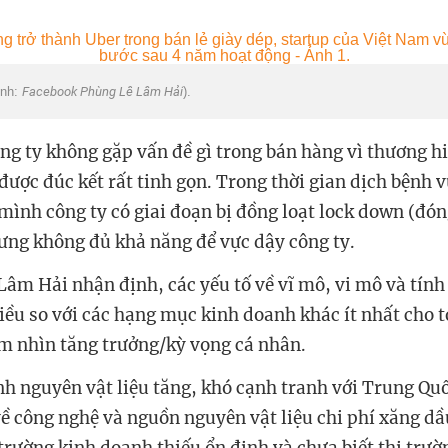
Ảnh:
Facebook Phùng Lê Lâm Hải
).
ng ty không gặp vấn đề gì trong bán hàng vì thương h
ược đúc kết rất tinh gọn. Trong thời gian dịch bệnh v
 mình công ty có giai đoạn bị đồng loạt lock down (đó
ưng không đủ khả năng để vực dậy công ty.
Lâm Hải nhận định, các yếu tố về vĩ mô, vi mô và tín
ều so với các hạng mục kinh doanh khác ít nhất cho tớ
 nhìn tăng trưởng/kỳ vọng cá nhân.
nh nguyên vật liệu tăng, khó cạnh tranh với Trung Qu
về công nghệ và nguồn nguyên vật liệu chi phí xăng dầu