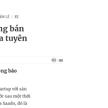
BÁN LẺ
XE
ng bán
ừa tuyên
ông báo
artup với sản
ớc sau một thời
a Saado, đó là