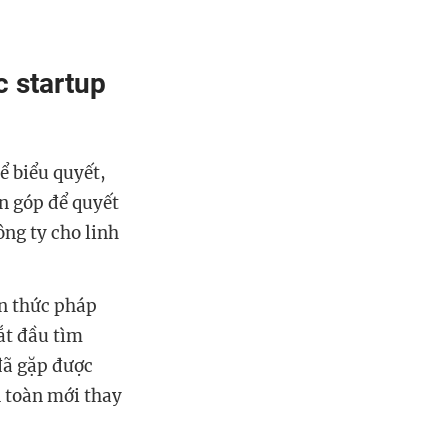
c startup
ể biểu quyết,
n góp để quyết
ông ty cho linh
ến thức pháp
ắt đầu tìm
đã gặp được
 toàn mới thay