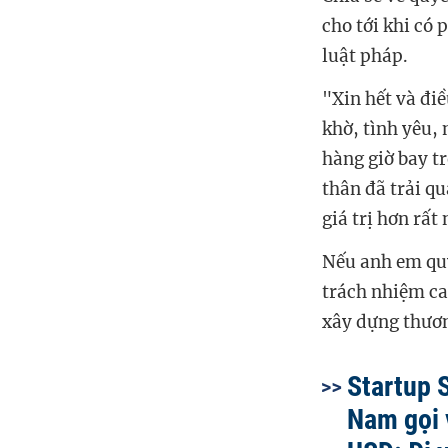
cho tới khi có
luật pháp.
"Xin hết và đi
khờ, tình yêu,
hàng giờ bay t
thân đã trải q
giá trị hơn rất
Nếu anh em quý
trách nhiệm ca
xây dựng thươn
Startup 
Nam gọi 