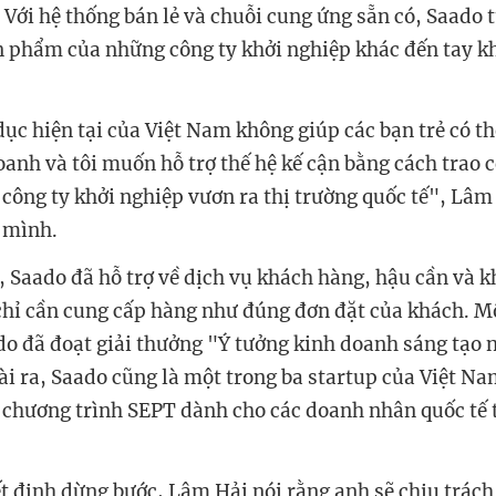
 Với hệ thống bán lẻ và chuỗi cung ứng sẵn có, Saado t
 phẩm của những công ty khởi nghiệp khác đến tay k
dục hiện tại của Việt Nam không giúp các bạn trẻ có t
anh và tôi muốn hỗ trợ thế hệ kế cận bằng cách trao c
 công ty khởi nghiệp vươn ra thị trường quốc tế", Lâm 
 mình.
, Saado đã hỗ trợ về dịch vụ khách hàng, hậu cần và k
 chỉ cần cung cấp hàng như đúng đơn đặt của khách. M
o đã đoạt giải thưởng "Ý tưởng kinh doanh sáng tạo 
i ra, Saado cũng là một trong ba startup của Việt Na
i chương trình SEPT dành cho các doanh nhân quốc tế t
ết định dừng bước, Lâm Hải nói rằng anh sẽ chịu trác