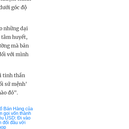
 dưới góc độ
ho những dại
, tâm huyết,
rường mà bản
đối với mình
 tinh thần
nối sứ mệnh'
nào đó".