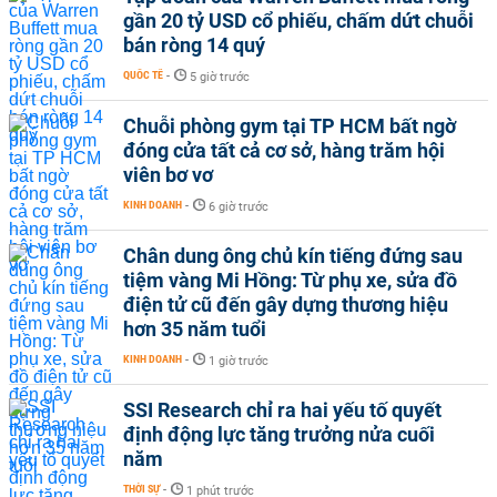
gần 20 tỷ USD cổ phiếu, chấm dứt chuỗi
bán ròng 14 quý
QUỐC TẾ
-
5 giờ trước
Chuỗi phòng gym tại TP HCM bất ngờ
đóng cửa tất cả cơ sở, hàng trăm hội
viên bơ vơ
KINH DOANH
-
6 giờ trước
Chân dung ông chủ kín tiếng đứng sau
tiệm vàng Mi Hồng: Từ phụ xe, sửa đồ
điện tử cũ đến gây dựng thương hiệu
hơn 35 năm tuổi
KINH DOANH
-
1 giờ trước
SSI Research chỉ ra hai yếu tố quyết
định động lực tăng trưởng nửa cuối
năm
THỜI SỰ
-
1 phút trước