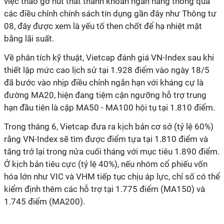
việc tháo gỡ nút thắt thanh khoản ngân hàng thông qua
các điều chỉnh chính sách tín dụng gần đây như Thông tư
08, đây được xem là yếu tố then chốt để hạ nhiệt mặt
bằng lãi suất.
Về phân tích kỹ thuật, Vietcap đánh giá VN-Index sau khi
thiết lập mức cao lịch sử tại 1.928 điểm vào ngày 18/5
đã bước vào nhịp điều chỉnh ngắn hạn với kháng cự là
đường MA20, hiện đang tiệm cận ngưỡng hỗ trợ trung
hạn đầu tiên là cặp MA50 - MA100 hội tụ tại 1.810 điểm.
Trong tháng 6, Vietcap đưa ra kịch bản cơ sở (tỷ lệ 60%)
rằng VN-Index sẽ tìm được điểm tựa tại 1.810 điểm và
tăng trở lại trong nửa cuối tháng với mục tiêu 1.890 điểm.
Ở kịch bản tiêu cực (tỷ lệ 40%), nếu nhóm cổ phiếu vốn
hóa lớn như VIC và VHM tiếp tục chịu áp lực, chỉ số có thể
kiểm định thêm các hỗ trợ tại 1.775 điểm (MA150) và
1.745 điểm (MA200).