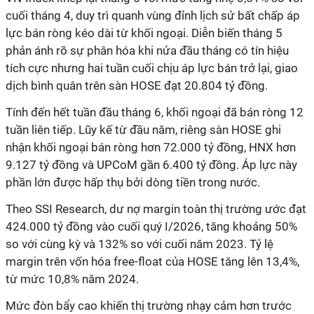
cuối tháng 4, duy trì quanh vùng đỉnh lịch sử bất chấp áp
lực bán ròng kéo dài từ khối ngoại. Diễn biến tháng 5
phản ánh rõ sự phân hóa khi nửa đầu tháng có tín hiệu
tích cực nhưng hai tuần cuối chịu áp lực bán trở lại, giao
dịch bình quân trên sàn HOSE đạt 20.804 tỷ đồng.
Tính đến hết tuần đầu tháng 6, khối ngoại đã bán ròng 12
tuần liên tiếp. Lũy kế từ đầu năm, riêng sàn HOSE ghi
nhận khối ngoại bán ròng hơn 72.000 tỷ đồng, HNX hơn
9.127 tỷ đồng và UPCoM gần 6.400 tỷ đồng. Áp lực này
phần lớn được hấp thụ bởi dòng tiền trong nước.
Theo SSI Research, dư nợ margin toàn thị trường ước đạt
424.000 tỷ đồng vào cuối quý I/2026, tăng khoảng 50%
so với cùng kỳ và 132% so với cuối năm 2023. Tỷ lệ
margin trên vốn hóa free-float của HOSE tăng lên 13,4%,
từ mức 10,8% năm 2024.
Mức đòn bẩy cao khiến thị trường nhạy cảm hơn trước