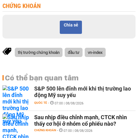
CHỨNG KHOÁN
Chia sẻ
thị trường chứng khoán
đầu tư
vn-index
Có thể bạn quan tâm
S&P 500 lên đỉnh mới khi thị trường lao
động Mỹ suy yếu
QUỐC TẾ
-
07:00 | 08/08/2026
Sau nhịp điều chỉnh mạnh, CTCK nhìn
thấy cơ hội ở nhóm cổ phiếu nào?
CHỨNG KHOÁN
-
07:00 | 08/08/2026