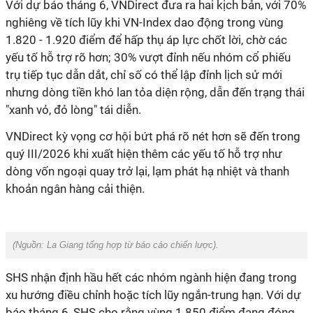
Với dự báo tháng 6, VNDirect đưa ra hai kịch bản, với 70%
nghiêng về tích lũy khi VN-Index dao động trong vùng
1.820 - 1.920 điểm để hấp thụ áp lực chốt lời, chờ các
yếu tố hỗ trợ rõ hơn; 30% vượt đỉnh nếu nhóm cổ phiếu
trụ tiếp tục dẫn dắt, chỉ số có thể lập đỉnh lịch sử mới
nhưng dòng tiền khó lan tỏa diện rộng, dẫn đến trạng thái
"xanh vỏ, đỏ lòng" tái diễn.
VNDirect kỳ vọng cơ hội bứt phá rõ nét hơn sẽ đến trong
quý III/2026 khi xuất hiện thêm các yếu tố hỗ trợ như
dòng vốn ngoại quay trở lại, lạm phát hạ nhiệt và thanh
khoản ngân hàng cải thiện.
(Nguồn: La Giang tổng hợp từ báo cáo chiến lược).
SHS nhận định hầu hết các nhóm ngành hiện đang trong
xu hướng điều chỉnh hoặc tích lũy ngắn-trung hạn. Với dự
báo tháng 6, SHS cho rằng vùng 1.850 điểm đang đóng