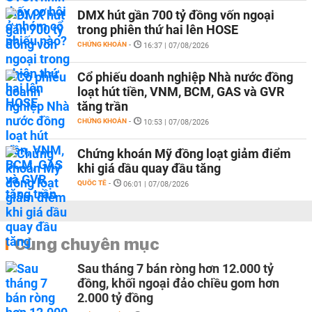
DMX hút gần 700 tỷ đồng vốn ngoại
trong phiên thứ hai lên HOSE
CHỨNG KHOÁN
-
16:37 | 07/08/2026
Cổ phiếu doanh nghiệp Nhà nước đồng
loạt hút tiền, VNM, BCM, GAS và GVR
tăng trần
CHỨNG KHOÁN
-
10:53 | 07/08/2026
Chứng khoán Mỹ đồng loạt giảm điểm
khi giá dầu quay đầu tăng
QUỐC TẾ
-
06:01 | 07/08/2026
Cùng chuyên mục
Sau tháng 7 bán ròng hơn 12.000 tỷ
đồng, khối ngoại đảo chiều gom hơn
2.000 tỷ đồng