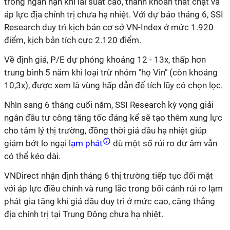
trong ngắn hạn khi lãi suất cao, thanh khoản thắt chặt và
áp lực địa chính trị chưa hạ nhiệt. Với dự báo tháng 6, SSI
Research duy trì kịch bản cơ sở VN-Index ở mức 1.920
điểm, kịch bản tích cực 2.120 điểm.
Về định giá, P/E dự phóng khoảng 12 - 13x, thấp hơn
trung bình 5 năm khi loại trừ nhóm "họ Vin" (còn khoảng
10,3x), được xem là vùng hấp dẫn để tích lũy có chọn lọc.
Nhìn sang 6 tháng cuối năm, SSI Research kỳ vọng giải
ngân đầu tư công tăng tốc đáng kể sẽ tạo thêm xung lực
cho tâm lý thị trường, đồng thời giá dầu hạ nhiệt giúp
giảm bớt lo ngại
lạm phát
dù một số rủi ro dư âm vẫn
có thể kéo dài.
VNDirect nhận định tháng 6 thị trường tiếp tục đối mặt
với áp lực điều chỉnh và rung lắc trong bối cảnh rủi ro lạm
phát gia tăng khi giá dầu duy trì ở mức cao, căng thẳng
địa chính trị tại Trung Đông chưa hạ nhiệt.