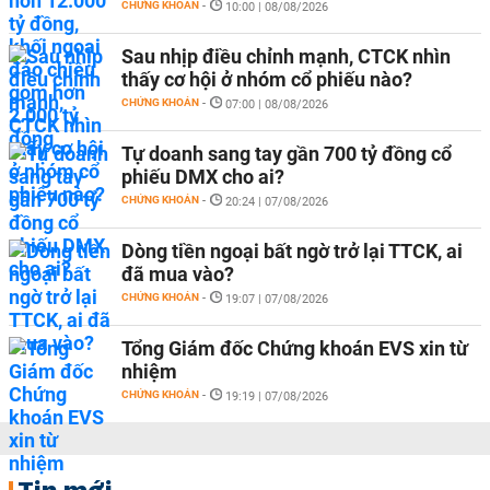
CHỨNG KHOÁN
-
10:00 | 08/08/2026
Sau nhịp điều chỉnh mạnh, CTCK nhìn
thấy cơ hội ở nhóm cổ phiếu nào?
CHỨNG KHOÁN
-
07:00 | 08/08/2026
Tự doanh sang tay gần 700 tỷ đồng cổ
phiếu DMX cho ai?
CHỨNG KHOÁN
-
20:24 | 07/08/2026
Dòng tiền ngoại bất ngờ trở lại TTCK, ai
đã mua vào?
CHỨNG KHOÁN
-
19:07 | 07/08/2026
Tổng Giám đốc Chứng khoán EVS xin từ
nhiệm
CHỨNG KHOÁN
-
19:19 | 07/08/2026