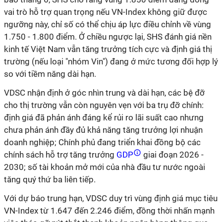
vai trò hỗ trợ quan trọng nếu VN-Index không giữ được
ngưỡng này, chỉ số có thể chịu áp lực điều chỉnh về vùng
1.750 - 1.800 điểm. Ở chiều ngược lại, SHS đánh giá nền
kinh tế Việt Nam vẫn tăng trưởng tích cực và định giá thị
trường (nếu loại "nhóm Vin") đang ở mức tương đối hợp lý
so với tiềm năng dài hạn.
VDSC nhận định ở góc nhìn trung và dài hạn, các bệ đỡ
cho thị trường vẫn còn nguyên vẹn với ba trụ đỡ chính:
định giá đã phản ánh đáng kể rủi ro lãi suất cao nhưng
chưa phản ánh đầy đủ khả năng tăng trưởng lợi nhuận
doanh nghiệp; Chính phủ đang triển khai đồng bộ các
chính sách hỗ trợ tăng trưởng
GDP
giai đoạn 2026 -
2030; số tài khoản mở mới của nhà đầu tư nước ngoài
tăng quý thứ ba liên tiếp.
Với dự báo trung hạn, VDSC duy trì vùng định giá mục tiêu
VN-Index từ 1.647 đến 2.246 điểm, đồng thời nhấn mạnh