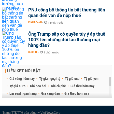
PNJ công bố thông tin bất thường liên
quan đến vấn đề nộp thuế
KINH DOANH
-
1 phút trước
Ông Trump sắp có quyền tùy ý áp thuế
100% lên những đối tác thương mại
hàng đầu?
QUỐC TẾ
-
1 phút trước
LIÊN KẾT NỔI BẬT
Giá vàng hôm nay
Tỷ giá ngoại tệ
Tỷ giá usd
Tỷ giá yen
Tỷ giá euro
Giá heo hơi
Giá cà phê
Giá tiêu hôm nay
Lãi suất ngân hàng
Giá xăng dầu
Giá thép hôm nay
Giá sầu riêng
Giá thịt heo
Giá gạo
Giá cao su
Best Retail Brokers
Diễn đàn đầu tư Việt Nam 2026
Trang TTĐTTH của công ty VietNewsCorp