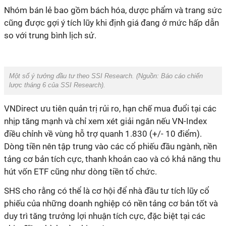
Nhóm bán lẻ bao gồm bách hóa, dược phẩm và trang sức
cũng được gợi ý tích lũy khi định giá đang ở mức hấp dẫn
so với trung bình lịch sử.
Một số ý tưởng đầu tư theo SSI Research. (Nguồn: Báo cáo chiến
lược tháng 6 của SSI Research).
VNDirect ưu tiên quản trị rủi ro, hạn chế mua đuổi tại các
nhịp tăng mạnh và chỉ xem xét giải ngân nếu VN-Index
điều chỉnh về vùng hỗ trợ quanh 1.830 (+/- 10 điểm).
Dòng tiền nên tập trung vào các cổ phiếu đầu ngành, nền
tảng cơ bản tích cực, thanh khoản cao và có khả năng thu
hút vốn ETF cũng như dòng tiền tổ chức.
SHS cho rằng có thể là cơ hội để nhà đầu tư tích lũy cổ
phiếu của những doanh nghiệp có nền tảng cơ bản tốt và
duy trì tăng trưởng lợi nhuận tích cực, đặc biệt tại các