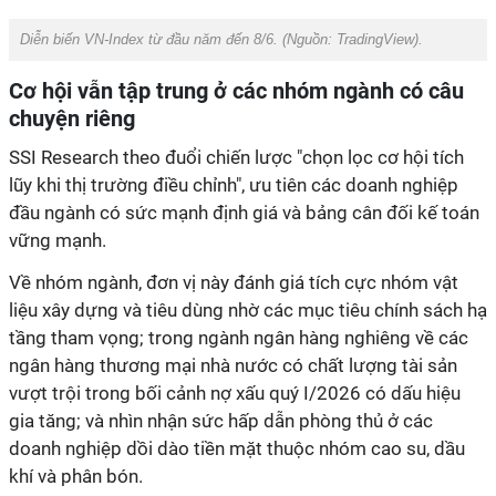
Diễn biến VN-Index từ đầu năm đến 8/6. (Nguồn: TradingView).
Cơ hội vẫn tập trung ở các nhóm ngành có câu
chuyện riêng
SSI Research theo đuổi chiến lược "chọn lọc cơ hội tích
lũy khi thị trường điều chỉnh", ưu tiên các doanh nghiệp
đầu ngành có sức mạnh định giá và bảng cân đối kế toán
vững mạnh.
Về nhóm ngành, đơn vị này đánh giá tích cực nhóm vật
liệu xây dựng và tiêu dùng nhờ các mục tiêu chính sách hạ
tầng tham vọng; trong ngành ngân hàng nghiêng về các
ngân hàng thương mại nhà nước có chất lượng tài sản
vượt trội trong bối cảnh nợ xấu quý I/2026 có dấu hiệu
gia tăng; và nhìn nhận sức hấp dẫn phòng thủ ở các
doanh nghiệp dồi dào tiền mặt thuộc nhóm cao su, dầu
khí và phân bón.