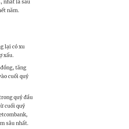
, nhất là sau
 hết năm.
g lại có xu
ợ xấu.
 đồng, tăng
vào cuối quý
 trong quý đầu
ừ cuối quý
ietcombank,
ảm sâu nhất.