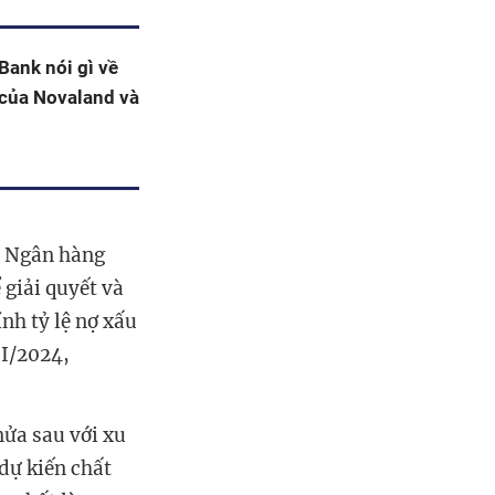
ank nói gì về
 của Novaland và
. Ngân hàng
 giải quyết và
nh tỷ lệ nợ xấu
II/2024,
nửa sau với xu
 dự kiến chất