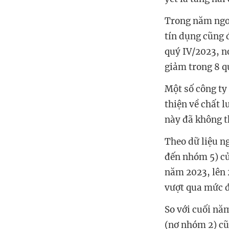
Trong năm ngoá
tín dụng cũng 
quý IV/2023, n
giảm trong 8 qu
Một số công ty
thiện về chất 
này đã không t
Theo dữ liệu n
đến nhóm 5) củ
năm 2023, lên 
vượt qua mức đ
So với cuối nă
(nợ nhóm 2) cũ