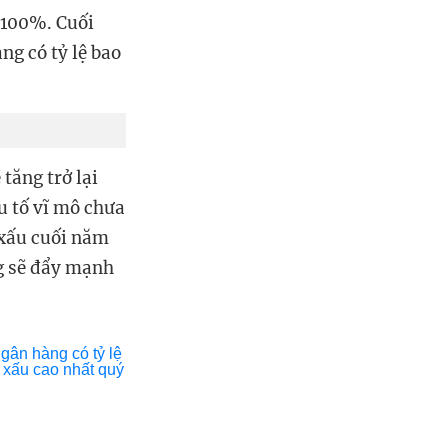
n 100%. Cuối
ng có tỷ lệ bao
ăng trở lại
 tố vĩ mô chưa
 xấu cuối năm
g sẽ đẩy mạnh