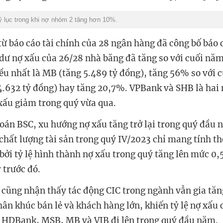
ỷ lục trong khi nợ nhóm 2 tăng hơn 10%.
từ báo cáo tài chính của 28 ngân hàng đã công bố báo 
 dư nợ xấu của 26/28 nhà băng đã tăng so với cuối nă
iều nhất là MB (tăng 5.489 tỷ đồng), tăng 56% so với
4.632 tỷ đồng) hay tăng 20,7%. VPBank và SHB là hai
xấu giảm trong quý vừa qua.
án BSC, xu hướng nợ xấu tăng trở lại trong quý đầu 
 chất lượng tài sản trong quý IV/2023 chỉ mang tính th
bởi tỷ lệ hình thành nợ xấu trong quý tăng lên mức 0
ý trước đó.
 cũng nhận thấy tác động CIC trong ngành vẫn gia tă
hân khúc bán lẻ và khách hàng lớn, khiến tỷ lệ nợ xấu
 HDBank, MSB, MB và VIB đi lên trong quý đầu năm.