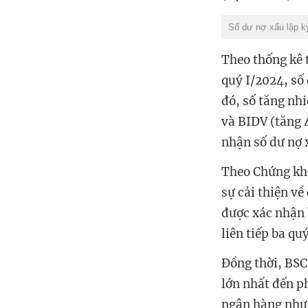
Số dư nợ xấu lập k
Theo thống kê 
quý I/2024, số
đó, số tăng nh
và BIDV (tăng 
nhận số dư nợ 
Theo Chứng kho
sự cải thiện về
được xác nhận 
liên tiếp ba qu
Đồng thời, BSC
lớn nhất đến p
ngân hàng như