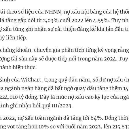
i theo số liệu của NHNN, nợ xấu nội bảng của hệ thố
đã tăng gấp đôi từ 2,03% cuối 2022 lên 4,55%. Tuy nh
ợ xấu từng ghi nhận sự cải thiện đáng kể khi lần đầu t
ý liên tiếp.
 chứng khoán, chuyên gia phân tích từng kỳ vọng rằng
lượng tài sản này sẽ được tiếp nối trong năm 2024. Tuy
hành hiện thực.
gành của WiChart, trong quý đầu năm, số dư nợ xấu (
a ngành ngân hàng đã bất ngờ quay đầu tăng thêm 14
224.010 tỷ đồng. Đây là mức nợ xấu cao kỷ lục của ng
ỉnh ghi nhận hồi quý III/2023.
m 2022, nợ xấu toàn ngành đã tăng tới 64%. Đồng thời,
ng vọt tăng hơn 10% so với cuối năm 2023, lên 215.83