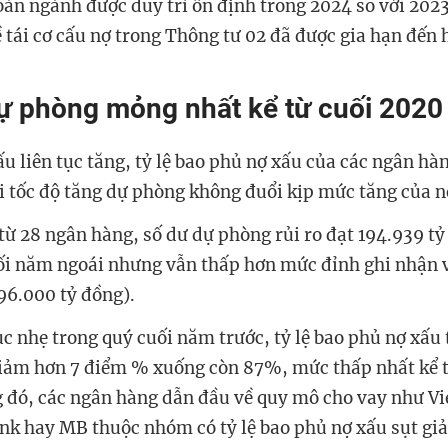
oàn ngành được duy trì ổn định trong 2024 so với 2023
ề tái cơ cấu nợ trong Thông tư 02 đã được gia hạn đến
 phòng mỏng nhất kể từ cuối 2020
u liên tục tăng, tỷ lệ bao phủ nợ xấu của các ngân hàn
 tốc độ tăng dự phòng không đuổi kịp mức tăng của n
từ 28 ngân hàng, số dư dự phòng rủi ro đạt 194.939 tỷ
ối năm ngoái nhưng vẫn thấp hơn mức đỉnh ghi nhận 
196.000 tỷ đồng).
ục nhẹ trong quý cuối năm trước, tỷ lệ bao phủ nợ xấu
iảm hơn 7 điểm % xuống còn 87%, mức thấp nhất kể t
g đó, các ngân hàng dẫn đầu về quy mô cho vay như V
nk hay MB thuộc nhóm có tỷ lệ bao phủ nợ xấu sụt gi