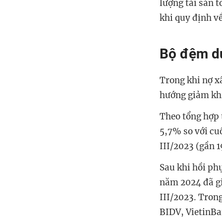
lượng tài sản t
khi quy định v
Bộ đệm dự
Trong khi nợ xấ
hướng giảm khi
Theo tổng hợp 
5,7% so với cu
III/2023 (gần 
Sau khi hồi ph
năm 2024 đã g
III/2023. Tron
BIDV, VietinBa