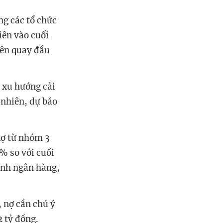
ng các tổ chức
iên vào cuối
iên quay đầu
 xu hướng cải
 nhiên, dự báo
nợ từ nhóm 3
% so với cuối
ành ngân hàng,
 nợ cần chú ý
2 tỷ đồng.