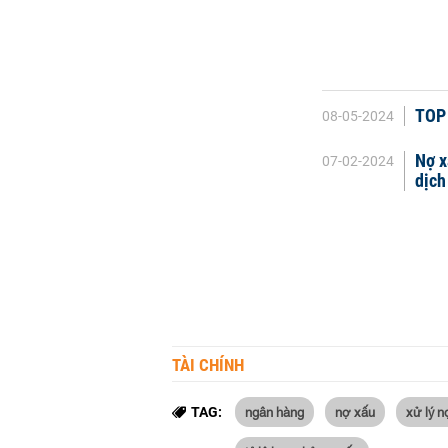
TOP 
08-05-2024
Nợ x
07-02-2024
dịch
TÀI CHÍNH
ngân hàng
nợ xấu
xử lý n
TAG: