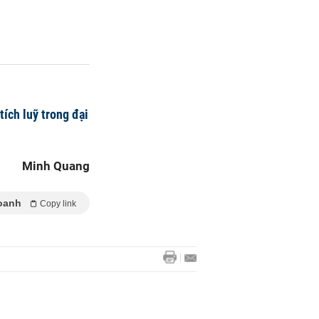
ích luỹ trong đại
Minh Quang
oanh
Copy link