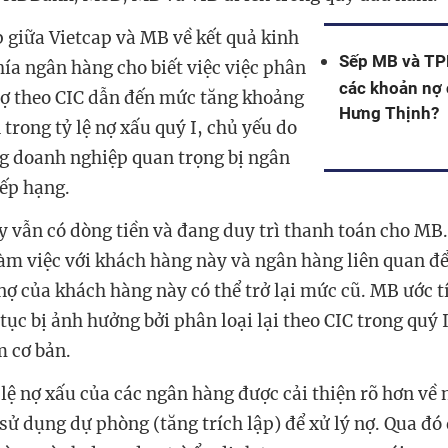
 giữa Vietcap và MB về kết quả kinh
Sếp MB và TPB
hía ngân hàng cho biết việc việc phân
các khoản nợ
nợ theo CIC dẫn đến mức tăng khoảng
Hưng Thịnh?
trong tỷ lệ nợ xấu quý I, chủ yếu do
g doanh nghiệp quan trọng bị ngân
ếp hạng.
 vẫn có dòng tiền và đang duy trì thanh toán cho MB
làm việc với khách hàng này và ngân hàng liên quan để
ợ của khách hàng này có thể trở lại mức cũ. MB ước tí
 tục bị ảnh hưởng bởi phân loại lại theo CIC trong quý 
m cơ bản.
lệ nợ xấu của các ngân hàng được cải thiện rõ hơn về 
sử dụng dự phòng (tăng trích lập) để xử lý nợ. Qua đó