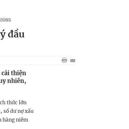
U DÙNG
uý đầu
cải thiện
uy nhiên,
ch thức lớn
, số dư nợ xấu
ân hàng niêm