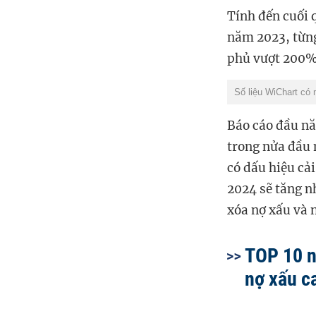
Tính đến cuối q
năm 2023, từng
phủ vượt 200
Số liệu WiChart có 
Báo cáo đầu năm 
trong nửa đầu n
có dấu hiệu ca
2024 sẽ tăng nh
xóa nợ xấu và
TOP 10 n
nợ xấu c