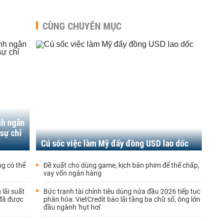
CÙNG CHUYÊN MỤC
nh ngân
sự chỉ
Cú sốc việc làm Mỹ đẩy đồng USD lao dốc
g có thể
Đề xuất cho dùng game, kịch bản phim để thế chấp,
vay vốn ngân hàng
lãi suất
Bức tranh tài chính tiêu dùng nửa đầu 2026 tiếp tục
 đã được
phân hóa: VietCredit báo lãi tăng ba chữ số, ông lớn
đầu ngành 'hụt hơi'