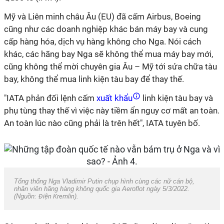
Mỹ và Liên minh châu Âu (EU) đã cấm Airbus, Boeing
cũng như các doanh nghiệp khác bán máy bay và cung
cấp hàng hóa, dịch vụ hàng không cho Nga. Nói cách
khác, các hãng bay Nga sẽ không thể mua máy bay mới,
cũng không thể mời chuyên gia Âu – Mỹ tới sửa chữa tàu
bay, không thể mua linh kiện tàu bay để thay thế.
"IATA phản đối lệnh cấm
xuất khẩu
linh kiện tàu bay và
phụ tùng thay thế vì việc này tiềm ẩn nguy cơ mất an toàn.
An toàn lúc nào cũng phải là trên hết", IATA tuyên bố.
Tổng thống Nga Vladimir Putin chụp hình cùng các nữ cán bộ,
nhân viên hãng hàng không quốc gia Aeroflot ngày 5/3/2022.
(Nguồn:
Điện Kremlin
).