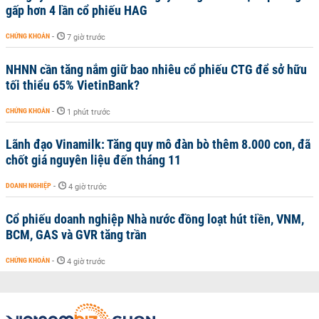
gấp hơn 4 lần cổ phiếu HAG
CHỨNG KHOÁN
-
7 giờ trước
NHNN cần tăng nắm giữ bao nhiêu cổ phiếu CTG để sở hữu
tối thiểu 65% VietinBank?
CHỨNG KHOÁN
-
1 phút trước
Lãnh đạo Vinamilk: Tăng quy mô đàn bò thêm 8.000 con, đã
chốt giá nguyên liệu đến tháng 11
DOANH NGHIỆP
-
4 giờ trước
Cổ phiếu doanh nghiệp Nhà nước đồng loạt hút tiền, VNM,
BCM, GAS và GVR tăng trần
CHỨNG KHOÁN
-
4 giờ trước