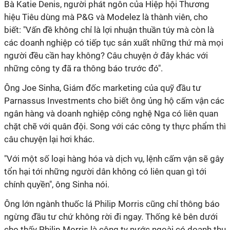
Bà Katie Denis, người phát ngôn của Hiệp hội Thương
hiệu Tiêu dùng mà P&G và Modelez là thành viên, cho
biết: "Vấn đề không chỉ là lợi nhuận thuần túy mà còn là
các doanh nghiệp có tiếp tục sản xuất những thứ mà mọi
người đều cần hay không? Câu chuyện ở đây khác với
những công ty đã ra thông báo trước đó".
Ông Joe Sinha, Giám đốc marketing của quỹ đầu tư
Parnassus Investments cho biết ông ủng hộ cấm vận các
ngân hàng và doanh nghiệp công nghệ Nga có liên quan
chặt chẽ với quân đội. Song với các công ty thực phẩm thì
câu chuyện lại hơi khác.
"Với một số loại hàng hóa và dịch vụ, lệnh cấm vận sẽ gây
tổn hại tới những người dân không có liên quan gì tới
chính quyền", ông Sinha nói.
Ông lớn ngành thuốc lá Philip Morris cũng chỉ thông báo
ngừng đầu tư chứ không rời đi ngay. Thống kê bên dưới
cho thấy Philip Morris là công ty nước ngoài có doanh thu