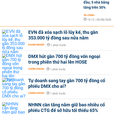
đầu, 5 nhà băng
tăng trên 30%
TÀI CHÍNH
-
15:12 | 05/08/2026
EVN đã xóa sạch lỗ lũy kế, thu gần
353.000 tỷ đồng sau nửa năm
DOANH NGHIỆP
-
1 phút trước
DMX hút gần 700 tỷ đồng vốn ngoại
trong phiên thứ hai lên HOSE
CHỨNG KHOÁN
-
1 phút trước
Tự doanh sang tay gần 700 tỷ đồng cổ
phiếu DMX cho ai?
CHỨNG KHOÁN
-
1 phút trước
NHNN cần tăng nắm giữ bao nhiêu cổ
phiếu CTG để sở hữu tối thiểu 65%