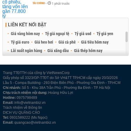
TÀI CHÍNH
-
1 phút trước
LIÊN KẾT NỔI BẬT
Giá vàng hôm nay
Tỷ giá ngoại tệ
Tỷ giá usd
Tỷ giá yen
Tỷ giá euro
Giá heo hơi
Giá cà phê
Giá tiêu hôm nay
Lãi suất ngân hàng
Giá xăng dầu
Giá thép hôm nay
Giá sầu riêng
Giá thịt heo
Giá gạo
Giá cao su
Best Retail Brokers
Diễn đàn đầu tư Việt Nam 2026
Trang TTĐTTH của công ty VietNewsCorp
Giấy phép số 3323/GP-TTĐT do Sở VH&TT TP.HCM cấp ngày 20/3/2026
Lầu 5 - Compa Building - 293 Điện Biên Phủ - Phường Gia Định - TP.HCM
Chi nhánh:
Số 5 - Khu 38A Trần Phú - Phường Ba Đình - TP. Hà Nội
Chịu trách nhiệm nội dung:
Hoàng Hữu Lợi
Hotline:
0975798489
Email:
info@vietnambiz.vn
Trách nhiệm về thông tin
DỊCH VỤ QUẢNG CÁO
Tel:
0931589222 (Ms Ngọc)
Email:
quangcao@vietnambiz.vn