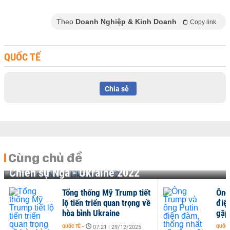
Theo
Doanh Nghiệp & Kinh Doanh
Copy link
QUỐC TẾ
Chia sẻ
Cùng chủ đề
Chiến sự Nga - Ukraine 2022
Tổng thống Mỹ Trump tiết
Ông
lộ tiến triển quan trọng về
điệ
hòa bình Ukraine
gặp
QUỐC TẾ
-
QUỐC 
07:21 | 29/12/2025