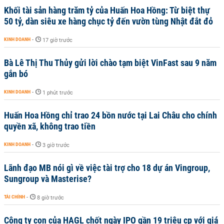
Khối tài sản hàng trăm tỷ của Huấn Hoa Hồng: Từ biệt thự
50 tỷ, dàn siêu xe hàng chục tỷ đến vườn tùng Nhật đắt đỏ
KINH DOANH
-
17 giờ trước
Bà Lê Thị Thu Thủy gửi lời chào tạm biệt VinFast sau 9 năm
gắn bó
KINH DOANH
-
1 phút trước
Huấn Hoa Hồng chỉ trao 24 bồn nước tại Lai Châu cho chính
quyền xã, không trao tiền
KINH DOANH
-
3 giờ trước
Lãnh đạo MB nói gì về việc tài trợ cho 18 dự án Vingroup,
Sungroup và Masterise?
TÀI CHÍNH
-
8 giờ trước
Công ty con của HAGL chốt ngày IPO gần 19 triệu cp với giá