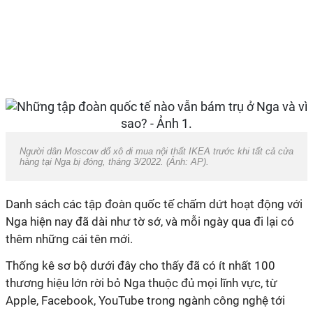
Người dân Moscow đổ xô đi mua nội thất IKEA trước khi tất cả cửa
hàng tại Nga bị đóng, tháng 3/2022. (Ảnh: AP).
Danh sách các tập đoàn quốc tế chấm dứt hoạt động với
Nga hiện nay đã dài như tờ sớ, và mỗi ngày qua đi lại có
thêm những cái tên mới.
Thống kê sơ bộ dưới đây cho thấy đã có ít nhất 100
thương hiệu lớn rời bỏ Nga thuộc đủ mọi lĩnh vực, từ
Apple, Facebook, YouTube trong ngành công nghệ tới