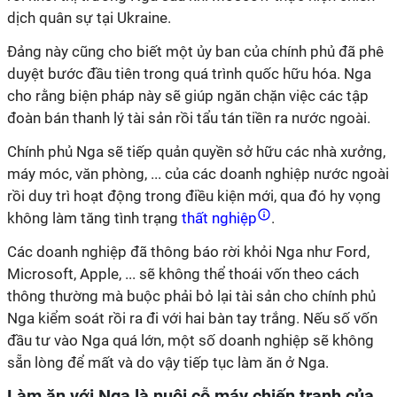
dịch quân sự tại Ukraine.
Đảng này cũng cho biết một ủy ban của chính phủ đã phê
duyệt bước đầu tiên trong quá trình quốc hữu hóa. Nga
cho rằng biện pháp này sẽ giúp ngăn chặn việc các tập
đoàn bán thanh lý tài sản rồi tẩu tán tiền ra nước ngoài.
Chính phủ Nga sẽ tiếp quản quyền sở hữu các nhà xưởng,
máy móc, văn phòng, ... của các doanh nghiệp nước ngoài
rồi duy trì hoạt động trong điều kiện mới, qua đó hy vọng
không làm tăng tình trạng
thất nghiệp
.
Các doanh nghiệp đã thông báo rời khỏi Nga như Ford,
Microsoft, Apple, ... sẽ không thể thoái vốn theo cách
thông thường mà buộc phải bỏ lại tài sản cho chính phủ
Nga kiểm soát rồi ra đi với hai bàn tay trắng. Nếu số vốn
đầu tư vào Nga quá lớn, một số doanh nghiệp sẽ không
sẵn lòng để mất và do vậy tiếp tục làm ăn ở Nga.
Làm ăn với Nga là nuôi cỗ máy chiến tranh của