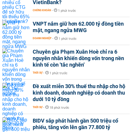
VietinBank?
CHỨNG KHOÁN
-
1 phút trước
VNPT nắm giữ hơn 62.000 tỷ đồng tiền
mặt, ngang ngửa MWG
DOANH NGHIỆP
-
1 phút trước
Chuyên gia Phạm Xuân Hoè chỉ ra 6
nguyên nhân khiến dòng vốn trong nền
kinh tế còn 'tắc nghẽn'
THỜI SỰ
-
1 phút trước
Đề xuất miễn 30% thuế thu nhập cho hộ
kinh doanh, doanh nghiệp có doanh thu
dưới 10 tỷ đồng
THỜI SỰ
-
18 phút trước
BIDV sắp phát hành gần 500 triệu cổ
phiếu, tăng vốn lên gần 77.800 tỷ