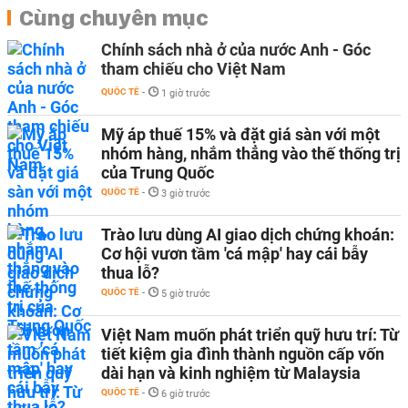
Cùng chuyên mục
Chính sách nhà ở của nước Anh - Góc
tham chiếu cho Việt Nam
QUỐC TẾ
-
1 giờ trước
Mỹ áp thuế 15% và đặt giá sàn với một
nhóm hàng, nhắm thẳng vào thế thống trị
của Trung Quốc
QUỐC TẾ
-
3 giờ trước
Trào lưu dùng AI giao dịch chứng khoán:
Cơ hội vươn tầm 'cá mập' hay cái bẫy
thua lỗ?
QUỐC TẾ
-
5 giờ trước
Việt Nam muốn phát triển quỹ hưu trí: Từ
tiết kiệm gia đình thành nguồn cấp vốn
dài hạn và kinh nghiệm từ Malaysia
QUỐC TẾ
-
6 giờ trước