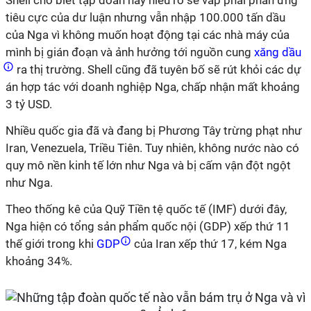
Shell cho biết tập đoàn này hiểu rõ sẽ vấp phải phản ứng
tiêu cực của dư luận nhưng vẫn nhập 100.000 tấn dầu
của Nga vì không muốn hoạt động tại các nhà máy của
mình bị gián đoạn và ảnh hưởng tới nguồn cung
xăng dầu
ra thị trường. Shell cũng đã tuyên bố sẽ rút khỏi các dự
án hợp tác với doanh nghiệp Nga, chấp nhận mất khoảng
3 tỷ USD.
Nhiều quốc gia đã và đang bị Phương Tây trừng phạt như
Iran, Venezuela, Triều Tiên. Tuy nhiên, không nước nào có
quy mô nền kinh tế lớn như Nga và bị cấm vận đột ngột
như Nga.
Theo thống kê của Quỹ Tiền tệ quốc tế (IMF) dưới đây,
Nga hiện có tổng sản phẩm quốc nội (GDP) xếp thứ 11
thế giới trong khi
GDP
của Iran xếp thứ 17, kém Nga
khoảng 34%.