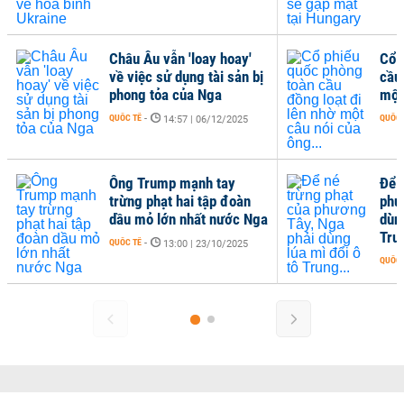
Châu Âu vẫn 'loay hoay'
Cổ 
về việc sử dụng tài sản bị
cầu
phong tỏa của Nga
một
QUỐC TẾ
-
QUỐC 
14:57 | 06/12/2025
Ông Trump mạnh tay
Để 
trừng phạt hai tập đoàn
phư
dầu mỏ lớn nhất nước Nga
dùng
Trun
QUỐC TẾ
-
13:00 | 23/10/2025
QUỐC 