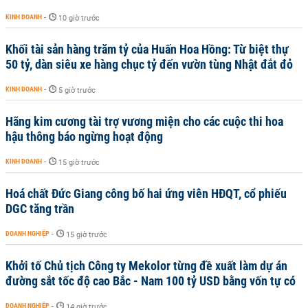
KINH DOANH
-
10 giờ trước
Khối tài sản hàng trăm tỷ của Huấn Hoa Hồng: Từ biệt thự
50 tỷ, dàn siêu xe hàng chục tỷ đến vườn tùng Nhật đắt đỏ
KINH DOANH
-
5 giờ trước
Hãng kim cương tài trợ vương miện cho các cuộc thi hoa
hậu thông báo ngừng hoạt động
KINH DOANH
-
15 giờ trước
Hoá chất Đức Giang công bố hai ứng viên HĐQT, cổ phiếu
DGC tăng trần
DOANH NGHIỆP
-
15 giờ trước
Khởi tố Chủ tịch Công ty Mekolor từng đề xuất làm dự án
đường sắt tốc độ cao Bắc - Nam 100 tỷ USD bằng vốn tự có
DOANH NGHIỆP
-
14 giờ trước