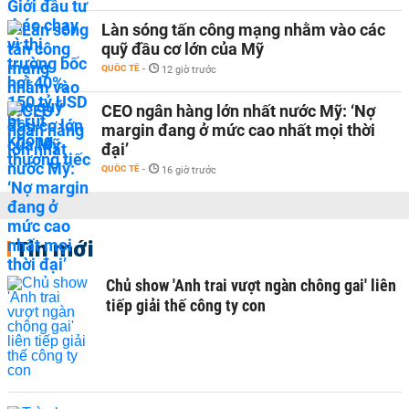
Làn sóng tấn công mạng nhằm vào các
quỹ đầu cơ lớn của Mỹ
QUỐC TẾ
-
12 giờ trước
CEO ngân hàng lớn nhất nước Mỹ: ‘Nợ
margin đang ở mức cao nhất mọi thời
đại’
QUỐC TẾ
-
16 giờ trước
Tin mới
Chủ show 'Anh trai vượt ngàn chông gai' liên
tiếp giải thế công ty con