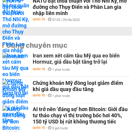
NATO đạt thỏa thuận với Thổ Nhĩ Kỳ, mở
đường cho Thụy Điển và Phần Lan gia
nhập liên minh
QUỐC TẾ
-
07:03 | 29/06/2022
Cùng chuyên mục
Iran xem xét cấm tàu Mỹ qua eo biển
Hormuz, giá dầu bật tăng trở lại
QUỐC TẾ
-
1 phút trước
Chứng khoán Mỹ đồng loạt giảm điểm
khi giá dầu quay đầu tăng
QUỐC TẾ
-
1 phút trước
AI trở nên 'đáng sợ' hơn Bitcoin: Giới đầu
tư tháo chạy vì thị trường bốc hơi 40%,
150 tỷ USD bị rút không thương tiếc
QUỐC TẾ
-
9 giờ trước