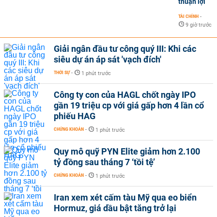
thuận lợi
TÀI CHÍNH
-
9 giờ trước
Giải ngân đầu tư công quý III: Khi các
siêu dự án áp sát 'vạch đích'
THỜI SỰ
-
1 phút trước
Công ty con của HAGL chốt ngày IPO
gần 19 triệu cp với giá gấp hơn 4 lần cổ
phiếu HAG
CHỨNG KHOÁN
-
1 phút trước
Quy mô quỹ PYN Elite giảm hơn 2.100
tỷ đồng sau tháng 7 ‘tồi tệ’
CHỨNG KHOÁN
-
1 phút trước
Iran xem xét cấm tàu Mỹ qua eo biển
Hormuz, giá dầu bật tăng trở lại