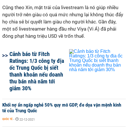
Cũng theo Xin, mặt trái của livestream là nó giúp nhiều
người trở nên giàu có quá mức nhưng lại không thúc đẩy
họ chia sẻ bí quyết làm giàu cho người khác. Gần đây,
một số livestreamer hàng đầu như Viya (Vi Á) đã phải
đóng phạt hàng triệu USD về trốn thuế.
Cảnh báo từ Fitch
Ratings: 1/3 công ty địa
ốc Trung Quốc bị siết
thanh khoản nếu doanh
thu bán nhà năm tới
giảm 30%
Khối nợ ẩn ngấp nghé 50% quy mô GDP, đe dọa vận mệnh kinh
tế của Trung Quốc
QUỐC TẾ
-
22-12-2021