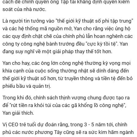
cách để chính quyền ông Tập tái khẳng định quyền kiểm
soát của nhà nước.
Là người tin tưởng vào "thế giới kỹ thuật số phi tập trung"
và các hệ thống mã nguồn mở, Yan cho rằng việc ủng hộ
các quy định chặt chẽ của chính phủ lẫn hoan nghênh các
công ty công nghệ bành trướng đều "cực kỳ tồi tệ". Yan
đang suy nghĩ về một giải pháp thay thế tốt hơn.
Yan cho hay, các ông lớn công nghệ thường kỳ vọng mọi
khía cạnh của cuộc sống thường nhật sẽ dính dáng đến
thế giới kỹ thuật số hơn, từ truyền thông và tiền tệ đến bỏ
phiếu bầu và quản trị.
Trong khi đó, chính sách thịnh vượng chung được tạo ra
để "rút tiền ra khỏi túi của các gã khổng lồ công nghệ",
Yan giải thích.
Vị CEO trẻ tuổi dự đoán rằng, trong 3 - 5 năm tới, chính
phủ các nước phương Tây cũng sẽ ra sức kìm hãm ngành