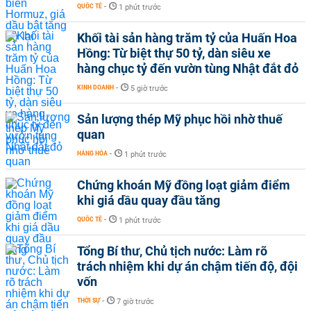
QUỐC TẾ
-
1 phút trước
Khối tài sản hàng trăm tỷ của Huấn Hoa
Hồng: Từ biệt thự 50 tỷ, dàn siêu xe
hàng chục tỷ đến vườn tùng Nhật đắt đỏ
KINH DOANH
-
5 giờ trước
Sản lượng thép Mỹ phục hồi nhờ thuế
quan
HÀNG HÓA
-
1 phút trước
Chứng khoán Mỹ đồng loạt giảm điểm
khi giá dầu quay đầu tăng
QUỐC TẾ
-
1 phút trước
Tổng Bí thư, Chủ tịch nước: Làm rõ
trách nhiệm khi dự án chậm tiến độ, đội
vốn
THỜI SỰ
-
7 giờ trước