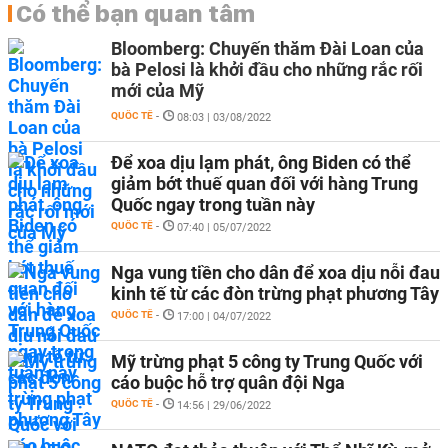
Có thể bạn quan tâm
Bloomberg: Chuyến thăm Đài Loan của
bà Pelosi là khởi đầu cho những rắc rối
mới của Mỹ
QUỐC TẾ
-
08:03 | 03/08/2022
Để xoa dịu lạm phát, ông Biden có thể
giảm bớt thuế quan đối với hàng Trung
Quốc ngay trong tuần này
QUỐC TẾ
-
07:40 | 05/07/2022
Nga vung tiền cho dân để xoa dịu nỗi đau
kinh tế từ các đòn trừng phạt phương Tây
QUỐC TẾ
-
17:00 | 04/07/2022
Mỹ trừng phạt 5 công ty Trung Quốc với
cáo buộc hỗ trợ quân đội Nga
QUỐC TẾ
-
14:56 | 29/06/2022