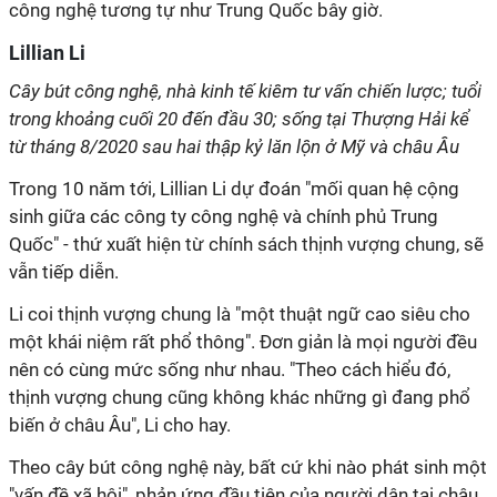
công nghệ tương tự như Trung Quốc bây giờ.
Lillian Li
Cây bút công nghệ, nhà kinh tế kiêm tư vấn chiến lược; tuổi
trong khoảng cuối 20 đến đầu 30; sống tại Thượng Hải kể
từ tháng 8/2020 sau hai thập kỷ lăn lộn ở Mỹ và châu Âu
Trong 10 năm tới, Lillian Li dự đoán "mối quan hệ cộng
sinh giữa các công ty công nghệ và chính phủ Trung
Quốc" - thứ xuất hiện từ chính sách thịnh vượng chung, sẽ
vẫn tiếp diễn.
Li coi thịnh vượng chung là "một thuật ngữ cao siêu cho
một khái niệm rất phổ thông". Đơn giản là mọi người đều
nên có cùng mức sống như nhau. "Theo cách hiểu đó,
thịnh vượng chung cũng không khác những gì đang phổ
biến ở châu Âu", Li cho hay.
Theo cây bút công nghệ này, bất cứ khi nào phát sinh một
"vấn đề xã hội", phản ứng đầu tiên của người dân tại châu