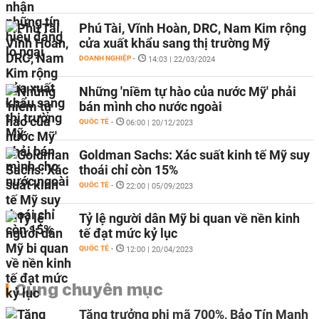
Phú Tài, Vĩnh Hoàn, DRC, Nam Kim rộng
cửa xuất khẩu sang thị trường Mỹ
DOANH NGHIỆP
-
14:03 | 22/03/2024
Những 'niềm tự hào của nước Mỹ' phải
bán mình cho nước ngoài
QUỐC TẾ
-
06:00 | 20/12/2023
Goldman Sachs: Xác suất kinh tế Mỹ suy
thoái chỉ còn 15%
QUỐC TẾ
-
22:00 | 05/09/2023
Tỷ lệ người dân Mỹ bi quan về nền kinh
tế đạt mức kỷ lục
QUỐC TẾ
-
12:00 | 20/04/2023
Cùng chuyên mục
Tăng trưởng phi mã 700%, Bảo Tín Mạnh