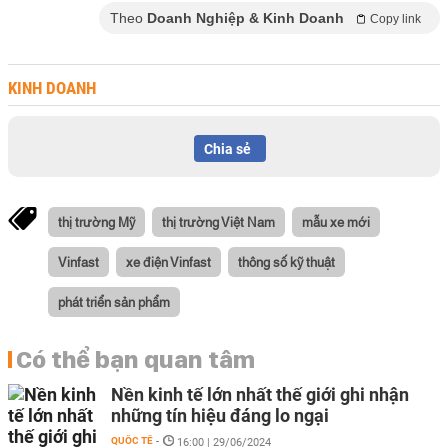
Theo
Doanh Nghiệp & Kinh Doanh
Copy link
KINH DOANH
Chia sẻ
thị trường Mỹ
thị trường Việt Nam
mẫu xe mới
Vinfast
xe điện Vinfast
thông số kỹ thuật
phát triển sản phẩm
Có thể bạn quan tâm
Nền kinh tế lớn nhất thế giới ghi nhận
những tín hiệu đáng lo ngại
QUỐC TẾ
-
16:00 | 29/06/2024