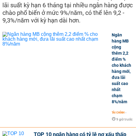
lãi suất kỳ hạn 6 tháng tại nhiều ngân hàng được
chào phổ biến ở mức 9%/năm, có thể lên 9,2 -
9,3%/năm với kỳ hạn dài hơn.
Ngân
hàng MB
cộng
thêm 2,2
điểm %
cho khách
hàng mới,
đưa lãi
suất cao
nhất
chạm
8%/năm
TÀI CHÍNH
-
9 giờ trước
TOP 10 ngân hàng có tỷ lệ nợ xấu thấp