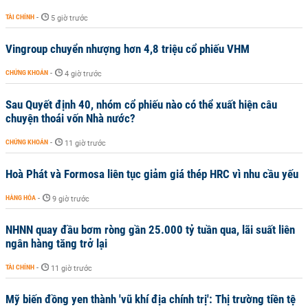
TÀI CHÍNH
-
5 giờ trước
Vingroup chuyển nhượng hơn 4,8 triệu cổ phiếu VHM
CHỨNG KHOÁN
-
4 giờ trước
Sau Quyết định 40, nhóm cổ phiếu nào có thể xuất hiện câu
chuyện thoái vốn Nhà nước?
CHỨNG KHOÁN
-
11 giờ trước
Hoà Phát và Formosa liên tục giảm giá thép HRC vì nhu cầu yếu
HÀNG HÓA
-
9 giờ trước
NHNN quay đầu bơm ròng gần 25.000 tỷ tuần qua, lãi suất liên
ngân hàng tăng trở lại
TÀI CHÍNH
-
11 giờ trước
Mỹ biến đồng yen thành 'vũ khí địa chính trị': Thị trường tiền tệ