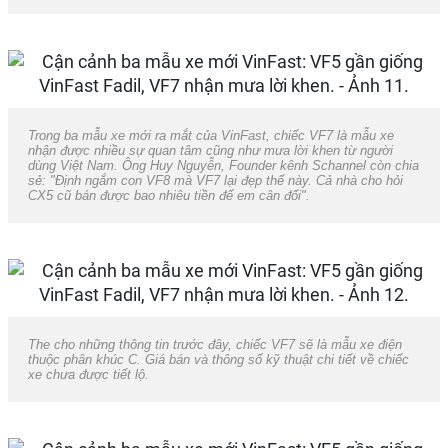
Trong ba mẫu xe mới ra mắt của VinFast, chiếc VF7 là mẫu xe
nhận được nhiều sự quan tâm cũng như mưa lời khen từ người
dùng Việt Nam. Ông Huy Nguyễn, Founder kênh Schannel còn chia
sẻ: "Định ngắm con VF8 mà VF7 lại đẹp thế này. Cả nhà cho hỏi
CX5 cũ bán được bao nhiêu tiền để em cân đối".
The cho những thông tin trước đây, chiếc VF7 sẽ là mẫu xe điện
thuộc phân khúc C. Giá bán và thông số kỹ thuật chi tiết về chiếc
xe chưa được tiết lộ.