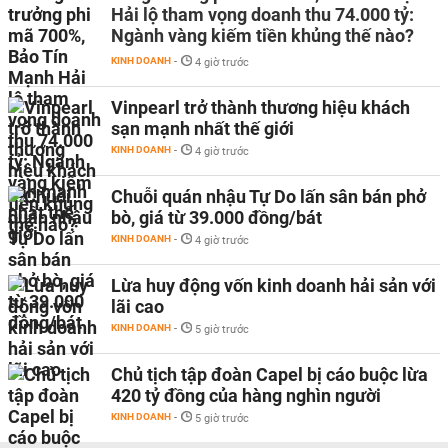
Hải lộ tham vọng doanh thu 74.000 tỷ:
Ngành vàng kiếm tiền khủng thế nào?
KINH DOANH
-
4 giờ trước
Vinpearl trở thành thương hiệu khách
sạn mạnh nhất thế giới
KINH DOANH
-
4 giờ trước
Chuỗi quán nhậu Tự Do lấn sân bán phở
bò, giá từ 39.000 đồng/bát
KINH DOANH
-
4 giờ trước
Lừa huy động vốn kinh doanh hải sản với
lãi cao
KINH DOANH
-
5 giờ trước
Chủ tịch tập đoàn Capel bị cáo buộc lừa
420 tỷ đồng của hàng nghìn người
KINH DOANH
-
5 giờ trước