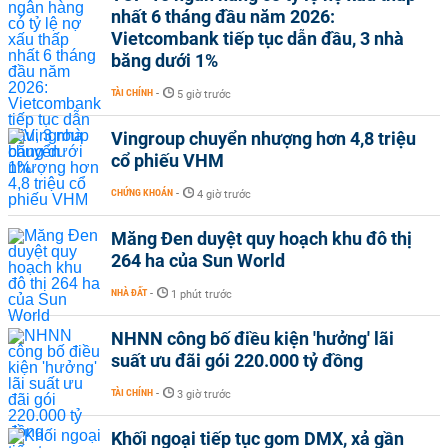
nhất 6 tháng đầu năm 2026:
Vietcombank tiếp tục dẫn đầu, 3 nhà
băng dưới 1%
TÀI CHÍNH
-
5 giờ trước
Vingroup chuyển nhượng hơn 4,8 triệu
cổ phiếu VHM
CHỨNG KHOÁN
-
4 giờ trước
Măng Đen duyệt quy hoạch khu đô thị
264 ha của Sun World
NHÀ ĐẤT
-
1 phút trước
NHNN công bố điều kiện 'hưởng' lãi
suất ưu đãi gói 220.000 tỷ đồng
TÀI CHÍNH
-
3 giờ trước
Khối ngoại tiếp tục gom DMX, xả gần