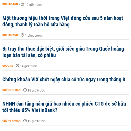
KINH DOANH
-
12 giờ trước
Một thương hiệu thời trang Việt đóng cửa sau 5 năm hoạt
động, thanh lý toàn bộ cửa hàng
KINH DOANH
-
1 phút trước
Bị truy thu thuế đặc biệt, giới siêu giàu Trung Quốc hoảng
loạn bán tài sản, cổ phiếu
QUỐC TẾ
-
14 giờ trước
Chứng khoán VIX chốt ngày chia cổ tức ngay trong tháng 8
CHỨNG KHOÁN
-
15 giờ trước
NHNN cần tăng nắm giữ bao nhiêu cổ phiếu CTG để sở hữu
tối thiểu 65% VietinBank?
CHỨNG KHOÁN
-
15 giờ trước