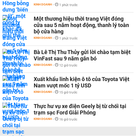
KINH DOANH
-
1 phút trước
Một thương hiệu thời trang Việt đóng
cửa sau 5 năm hoạt động, thanh lý toàn
bộ cửa hàng
KINH DOANH
-
1 phút trước
Bà Lê Thị Thu Thủy gửi lời chào tạm biệt
VinFast sau 9 năm gắn bó
KINH DOANH
-
12 giờ trước
Xuất khẩu linh kiện ô tô của Toyota Việt
Nam vượt mốc 1 tỷ USD
KINH DOANH
-
15 giờ trước
Thực hư vụ xe điện Geely bị từ chối tại
trạm sạc Ford Giải Phóng
KINH DOANH
-
16 giờ trước