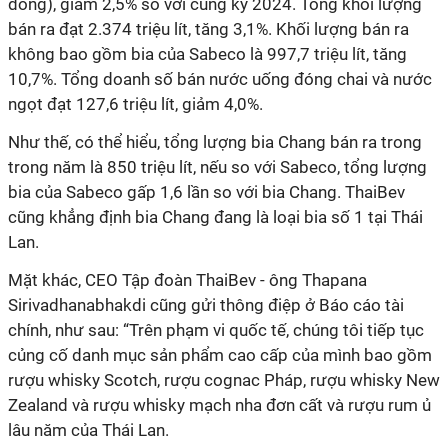
đồng), giảm 2,5% so với cùng kỳ 2024. Tổng khối lượng
bán ra đạt 2.374 triệu lít, tăng 3,1%. Khối lượng bán ra
không bao gồm bia của Sabeco là 997,7 triệu lít, tăng
10,7%. Tổng doanh số bán nước uống đóng chai và nước
ngọt đạt 127,6 triệu lít, giảm 4,0%.
Như thế, có thể hiểu, tổng lượng bia Chang bán ra trong
trong năm là 850 triệu lít, nếu so với Sabeco, tổng lượng
bia của Sabeco gấp 1,6 lần so với bia Chang. ThaiBev
cũng khẳng định bia Chang đang là loại bia số 1 tại Thái
Lan.
Mặt khác, CEO Tập đoàn ThaiBev - ông Thapana
Sirivadhanabhakdi cũng gửi thông điệp ở Báo cáo tài
chính, như sau: “Trên phạm vi quốc tế, chúng tôi tiếp tục
củng cố danh mục sản phẩm cao cấp của mình bao gồm
rượu whisky Scotch, rượu cognac Pháp, rượu whisky New
Zealand và rượu whisky mạch nha đơn cất và rượu rum ủ
lâu năm của Thái Lan.