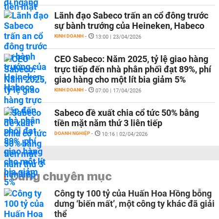
Lãnh đạo Sabeco trấn an cổ đông trước
sự bành trướng của Heineken, Habeco
KINH DOANH
-
13:00 | 23/04/2026
CEO Sabeco: Năm 2025, tỷ lệ giao hàng
trực tiếp đến nhà phân phối đạt 89%, phí
giao hàng cho một lít bia giảm 5%
KINH DOANH
-
07:00 | 17/04/2026
Sabeco đề xuất chia cổ tức 50% bằng
tiền mặt năm thứ 3 liên tiếp
DOANH NGHIỆP
-
10:16 | 02/04/2026
Cùng chuyên mục
Công ty 100 tỷ của Huấn Hoa Hồng bỗng
dưng ‘biến mất’, một công ty khác đã giải
thể