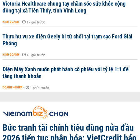
Victoria Healthcare chung tay chăm sóc sức khỏe cộng
đồng tại xã Tiên Thủy, tỉnh Vĩnh Long
KINH DOANH
-
17 giờ trước
Thực hư vụ xe điện Geely bị từ chối tại trạm sạc Ford Giải
Phóng
KINH DOANH
-
16 giờ trước
Điện Máy Xanh muốn phát hành cổ phiếu với tỷ lệ 1:1 để
tăng thanh khoản
DOANH NGHIỆP
-
1 phút trước
Bức tranh tài chính tiêu dùng nửa đầu
2026 tiếp tục phân hóa: VietCredit báo