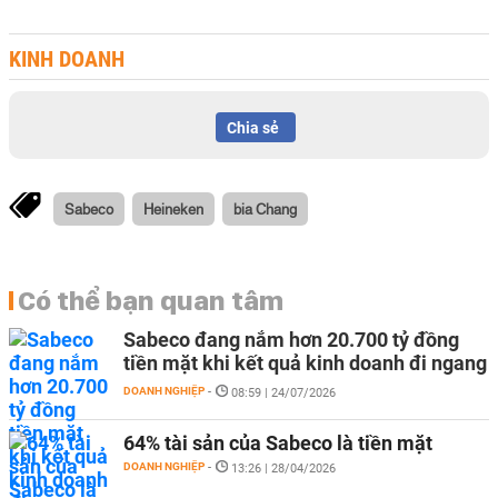
KINH DOANH
Chia sẻ
Sabeco
Heineken
bia Chang
Có thể bạn quan tâm
Sabeco đang nắm hơn 20.700 tỷ đồng
tiền mặt khi kết quả kinh doanh đi ngang
DOANH NGHIỆP
-
08:59 | 24/07/2026
64% tài sản của Sabeco là tiền mặt
DOANH NGHIỆP
-
13:26 | 28/04/2026