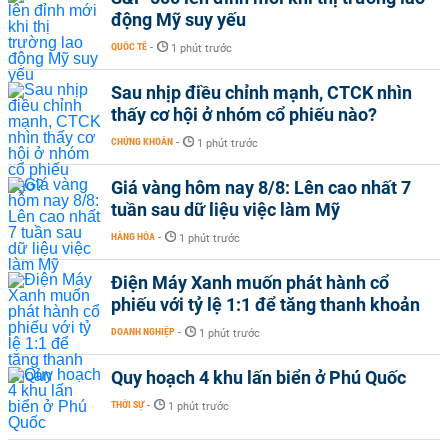
động Mỹ suy yếu
QUỐC TẾ
-
1 phút trước
Sau nhịp điều chỉnh mạnh, CTCK nhìn
thấy cơ hội ở nhóm cổ phiếu nào?
CHỨNG KHOÁN
-
1 phút trước
Giá vàng hôm nay 8/8: Lên cao nhất 7
tuần sau dữ liệu việc làm Mỹ
HÀNG HÓA
-
1 phút trước
Điện Máy Xanh muốn phát hành cổ
phiếu với tỷ lệ 1:1 để tăng thanh khoản
DOANH NGHIỆP
-
1 phút trước
Quy hoạch 4 khu lấn biển ở Phú Quốc
THỜI SỰ
-
1 phút trước