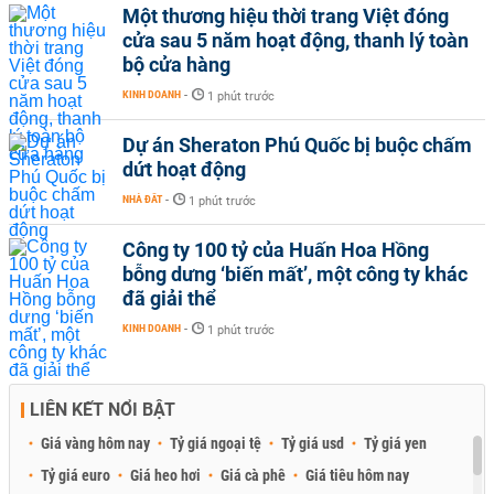
Một thương hiệu thời trang Việt đóng
cửa sau 5 năm hoạt động, thanh lý toàn
bộ cửa hàng
KINH DOANH
-
1 phút trước
Dự án Sheraton Phú Quốc bị buộc chấm
dứt hoạt động
NHÀ ĐẤT
-
1 phút trước
Công ty 100 tỷ của Huấn Hoa Hồng
bỗng dưng ‘biến mất’, một công ty khác
đã giải thể
KINH DOANH
-
1 phút trước
LIÊN KẾT NỔI BẬT
Giá vàng hôm nay
Tỷ giá ngoại tệ
Tỷ giá usd
Tỷ giá yen
Tỷ giá euro
Giá heo hơi
Giá cà phê
Giá tiêu hôm nay