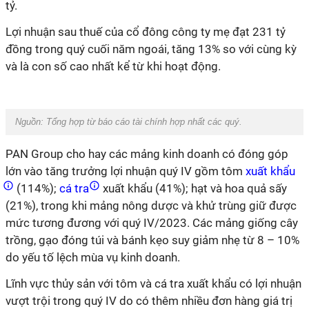
tỷ.
Lợi nhuận sau thuế của cổ đông công ty mẹ đạt 231 tỷ
đồng trong quý cuối năm ngoái, tăng 13% so với cùng kỳ
và là con số cao nhất kể từ khi hoạt động.
Nguồn: Tổng hợp từ báo cáo tài chính hợp nhất các quý.
PAN Group cho hay các mảng kinh doanh có đóng góp
lớn vào tăng trưởng lợi nhuận quý IV gồm tôm
xuất khẩu
(114%);
cá tra
xuất khẩu (41%); hạt và hoa quả sấy
(21%), trong khi mảng nông dược và khử trùng giữ được
mức tương đương với quý IV/2023. Các mảng giống cây
trồng, gạo đóng túi và bánh kẹo suy giảm nhẹ từ 8 – 10%
do yếu tố lệch mùa vụ kinh doanh.
Lĩnh vực thủy sản với tôm và cá tra xuất khẩu có lợi nhuận
vượt trội trong quý IV do có thêm nhiều đơn hàng giá trị