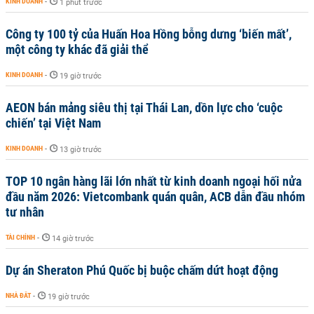
KINH DOANH
-
1 phút trước
Công ty 100 tỷ của Huấn Hoa Hồng bỗng dưng ‘biến mất’,
một công ty khác đã giải thể
KINH DOANH
-
19 giờ trước
AEON bán mảng siêu thị tại Thái Lan, dồn lực cho ‘cuộc
chiến’ tại Việt Nam
KINH DOANH
-
13 giờ trước
TOP 10 ngân hàng lãi lớn nhất từ kinh doanh ngoại hối nửa
đầu năm 2026: Vietcombank quán quân, ACB dẫn đầu nhóm
tư nhân
TÀI CHÍNH
-
14 giờ trước
Dự án Sheraton Phú Quốc bị buộc chấm dứt hoạt động
NHÀ ĐẤT
-
19 giờ trước