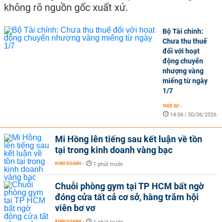
không rõ nguồn gốc xuất xứ.
Bộ Tài chính:
Chưa thu thuế
đối với hoạt
động chuyển
nhượng vàng
miếng từ ngày
1/7
THỜI SỰ
-
14:06 | 30/06/2026
Mi Hồng lên tiếng sau kết luận về tồn
tại trong kinh doanh vàng bạc
KINH DOANH
-
1 phút trước
Chuỗi phòng gym tại TP HCM bất ngờ
đóng cửa tất cả cơ sở, hàng trăm hội
viên bơ vơ
KINH DOANH
-