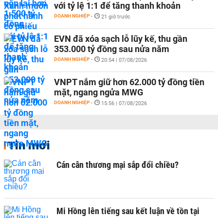
với tỷ lệ 1:1 để tăng thanh khoản
DOANH NGHIỆP
-
21 giờ trước
EVN đã xóa sạch lỗ lũy kế, thu gần
353.000 tỷ đồng sau nửa năm
DOANH NGHIỆP
-
20:54 | 07/08/2026
VNPT nắm giữ hơn 62.000 tỷ đồng tiền
mặt, ngang ngửa MWG
DOANH NGHIỆP
-
15:56 | 07/08/2026
Tin mới
Cán cân thương mại sắp đổi chiều?
Mi Hồng lên tiếng sau kết luận về tồn tại