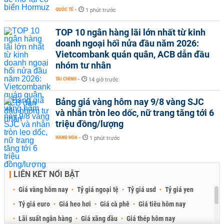
QUỐC TẾ
-
1 phút trước
TOP 10 ngân hàng lãi lớn nhất từ kinh
doanh ngoại hối nửa đầu năm 2026:
Vietcombank quán quân, ACB dẫn đầu
nhóm tư nhân
TÀI CHÍNH
-
14 giờ trước
Bảng giá vàng hôm nay 9/8 vàng SJC
và nhẫn tròn leo dốc, nữ trang tăng tới 6
triệu đồng/lượng
HÀNG HÓA
-
1 phút trước
LIÊN KẾT NỔI BẬT
Giá vàng hôm nay
Tỷ giá ngoại tệ
Tỷ giá usd
Tỷ giá yen
Tỷ giá euro
Giá heo hơi
Giá cà phê
Giá tiêu hôm nay
Lãi suất ngân hàng
Giá xăng dầu
Giá thép hôm nay