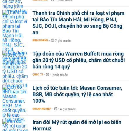
1 phút trước
Thanh tra Chính phủ chỉ ra loạt vi phạm
tại Bảo Tín Mạnh Hải, Mi Hồng, PNJ,
SJC, DOJI, chuyển hồ sơ sang Bộ Công
an
KINH DOANH
-
7 giờ trước
Tập đoàn của Warren Buffett mua ròng
gần 20 tỷ USD cổ phiếu, chấm dứt chuỗi
bán ròng 14 quý
QUỐC TẾ
-
1 phút trước
Lịch cổ tức tuần tới: Masan Consumer,
BSR, MB chốt quyền, tỷ lệ cao nhất
100%
DOANH NGHIỆP
-
14 giờ trước
Iran đòi Mỹ rút quân để mở lại eo biển
Hormuz