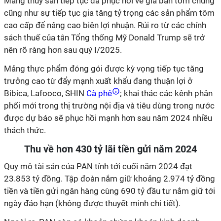
Mảng thủy sản tiếp tục đà phục hồi về giá bán tôm chung
cũng như sự tiếp tục gia tăng tỷ trọng các sản phẩm tôm
cao cấp để nâng cao biên lợi nhuận. Rủi ro từ các chính
sách thuế của tân Tổng thống Mỹ Donald Trump sẽ trở
nên rõ ràng hơn sau quý I/2025.
Mảng thực phẩm đóng gói được kỳ vọng tiếp tục tăng
trưởng cao từ đẩy mạnh xuất khẩu đang thuận lợi ở
Bibica, Lafooco, SHIN
Cà phê
; khai thác các kênh phân
phối mới trong thị trường nội địa và tiêu dùng trong nước
được dự báo sẽ phục hồi mạnh hơn sau năm 2024 nhiều
thách thức.
Thu về hơn 430 tỷ lãi tiền gửi năm 2024
Quy mô tài sản của PAN tính tới cuối năm 2024 đạt
23.853 tỷ đồng. Tập đoàn nắm giữ khoảng 2.974 tỷ đồng
tiền và tiền gửi ngân hàng cùng 690 tỷ đầu tư nắm giữ tới
ngày đáo hạn (không được thuyết minh chi tiết).