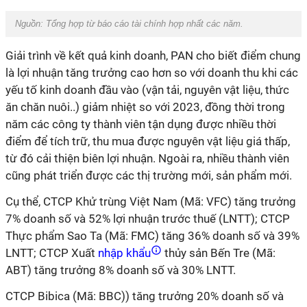
Nguồn: Tổng hợp từ báo cáo tài chính hợp nhất các năm.
Giải trình về kết quả kinh doanh, PAN cho biết điểm chung
là lợi nhuận tăng trưởng cao hơn so với doanh thu khi các
yếu tố kinh doanh đầu vào (vận tải, nguyên vật liệu, thức
ăn chăn nuôi..) giảm nhiệt so với 2023, đồng thời trong
năm các công ty thành viên tận dụng được nhiều thời
điểm để tích trữ, thu mua được nguyên vật liệu giá thấp,
từ đó cải thiện biên lợi nhuận. Ngoài ra, nhiều thành viên
cũng phát triển được các thị trường mới, sản phẩm mới.
Cụ thể, CTCP Khử trùng Việt Nam (Mã: VFC) tăng trưởng
7% doanh số và 52% lợi nhuận trước thuế (LNTT); CTCP
Thực phẩm Sao Ta (Mã: FMC) tăng 36% doanh số và 39%
LNTT; CTCP Xuất
nhập khẩu
thủy sản Bến Tre (Mã:
ABT) tăng trưởng 8% doanh số và 30% LNTT.
CTCP Bibica (Mã: BBC)) tăng trưởng 20% doanh số và