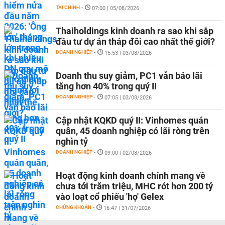
TÀI CHÍNH
-
07:00 | 05/08/2026
Thaiholdings kinh doanh ra sao khi sắp
đầu tư dự án tháp đôi cao nhất thế giới?
DOANH NGHIỆP
-
15:53 | 03/08/2026
Doanh thu suy giảm, PC1 vẫn báo lãi
tăng hơn 40% trong quý II
DOANH NGHIỆP
-
07:05 | 03/08/2026
Cập nhật KQKD quý II: Vinhomes quán
quân, 45 doanh nghiệp có lãi ròng trên
nghìn tỷ
DOANH NGHIỆP
-
09:00 | 02/08/2026
Hoạt động kinh doanh chính mang về
chưa tới trăm triệu, MHC rót hơn 200 tỷ
vào loạt cổ phiếu 'họ' Gelex
CHỨNG KHOÁN
-
16:47 | 31/07/2026