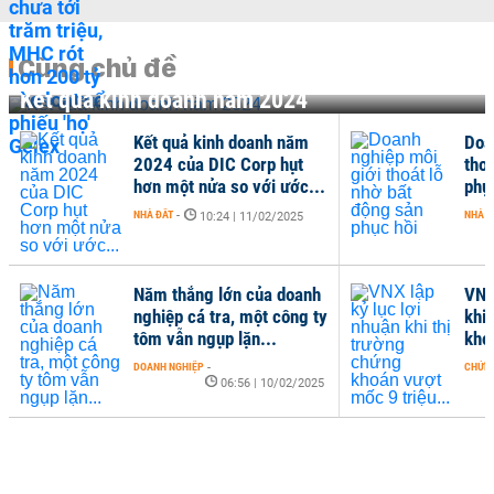
Cùng chủ đề
Kết quả kinh doanh năm 2024
Kết quả kinh doanh năm
Doa
2024 của DIC Corp hụt
tho
hơn một nửa so với ước...
phụ
NHÀ ĐẤT
-
NHÀ Đ
10:24 | 11/02/2025
Năm thắng lớn của doanh
VNX
nghiệp cá tra, một công ty
khi
tôm vẫn ngụp lặn...
kho
DOANH NGHIỆP
-
CHỨN
06:56 | 10/02/2025