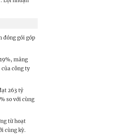
ỷ. Lợi nhuận
 đóng gói góp
g 19%, mảng
 của công ty
đạt 263 tỷ
5% so với cùng
ng từ hoạt
ới cùng kỳ.