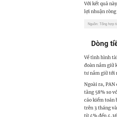
Với kết quả nà
lợi nhuận ròng
Nguồn: Tổng hợp từ 
Dòng ti
Về tình hình tà
đoàn nắm giữ k
tư nắm giữ tới
Ngoài ra, PAN 
tăng 58% so vớ
cáo kiểm toán b
trên 3 tháng v
từ 4% đến 4,36