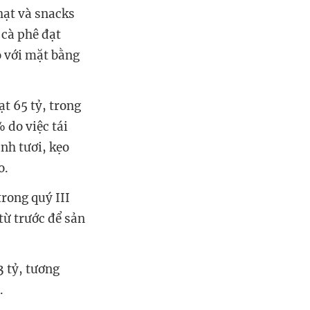
hạt và snacks
cà phê đạt
o với mặt bằng
t 65 tỷ, trong
 do việc tái
nh tươi, kẹo
o.
trong quý III
từ trước để sản
3 tỷ, tương
.