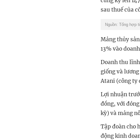
cùng kỳ lên 147
sau thuế của c
Nguồn: Tổng hợp từ
Mảng thủy sản
13% vào doanh
Doanh thu lĩn
giống và lương
Atani (công ty
Lợi nhuận trước
đồng, với đóng
kỳ) và mảng nô
Tập đoàn cho h
động kinh doanh