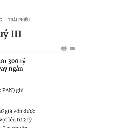
G
TRÁI PHIẾU
ý III
ơn 300 tỷ
vay ngắn
: PAN) ghi
hờ giá vốn được
vọt lên từ 2 tỷ