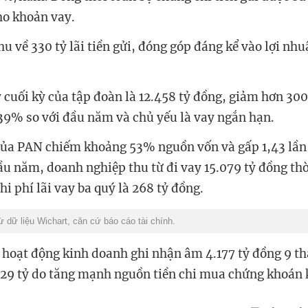
ho khoản vay.
u về 330 tỷ lãi tiền gửi, đóng góp đáng kể vào lợi nhu
 cuối kỳ của tập đoàn là 12.458 tỷ đồng, giảm hơn 300
39% so với đầu năm và chủ yếu là vay ngắn hạn.
ủa PAN chiếm khoảng 53% nguồn vốn và gấp 1,43 lần
ầu năm, doanh nghiệp thu từ đi vay 15.079 tỷ đồng thờ
Chi phí lãi vay ba quý là 268 tỷ đồng.
dữ liệu Wichart, căn cứ báo cáo tài chính.
ừ hoạt động kinh doanh ghi nhận âm 4.177 tỷ đồng 9 t
29 tỷ do tăng mạnh nguồn tiền chi mua chứng khoán 