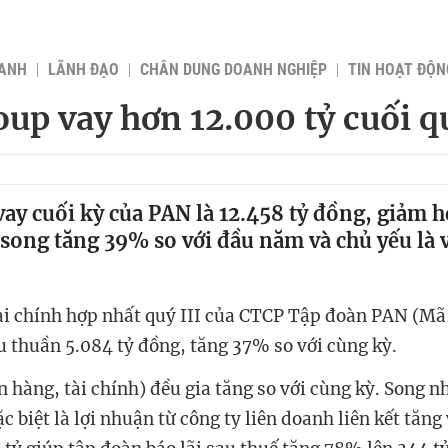
OANH
LÃNH ĐẠO
CHÂN DUNG DOANH NGHIỆP
TIN HOẠT ĐỘN
up vay hơn 12.000 tỷ cuối qu
ay cuối kỳ của PAN là 12.458 tỷ đồng, giảm h
song tăng 39% so với đầu năm và chủ yếu là 
ài chính hợp nhất quý III của CTCP Tập đoàn PAN (Mã
 thuần 5.084 tỷ đồng, tăng 37% so với cùng kỳ.
n hàng, tài chính) đều gia tăng so với cùng kỳ. Song n
c biệt là lợi nhuận từ công ty liên doanh liên kết tăng 