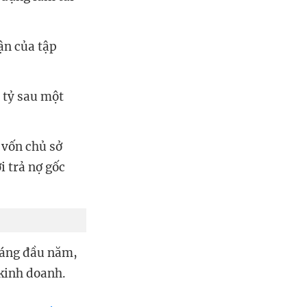
ận của tập
 tỷ sau một
 vốn chủ sở
i trả nợ gốc
háng đầu năm,
kinh doanh.