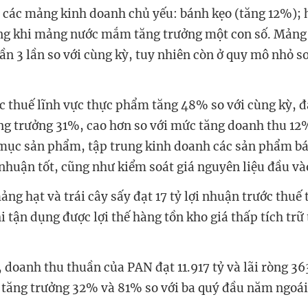
i các mảng kinh doanh chủ yếu: bánh kẹo (tăng 12%); 
ng khi mảng nước mắm tăng trưởng một con số. Mảng 
ần 3 lần so với cùng kỳ, tuy nhiên còn ở quy mô nhỏ s
c thuế lĩnh vực thực phẩm tăng 48% so với cùng kỳ, đạ
ng trưởng 31%, cao hơn so với mức tăng doanh thu 12%
mục sản phẩm, tập trung kinh doanh các sản phẩm bá
 nhuận tốt, cũng như kiểm soát giá nguyên liệu đầu và
ng hạt và trái cây sấy đạt 17 tỷ lợi nhuận trước thuế 
 tận dụng được lợi thế hàng tồn kho giá thấp tích trữ 
 doanh thu thuần của PAN đạt 11.917 tỷ và lãi ròng 36
tăng trưởng 32% và 81% so với ba quý đầu năm ngoái