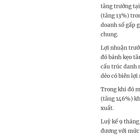
tăng trưởng tạ
(tăng 13%) tro
doanh số gấp g
chung.
Lợi nhuận trướ
đó bánh kẹo tă
cấu trúc danh 
dẻo có biên lợi
Trong khi đó mả
(tăng 146%) khi
xuất.
Luỹ kế 9 tháng,
đương với mức 