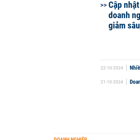
Cập nhật
doanh ng
giảm sâu
Nhiề
22-10-2024
Doan
21-10-2024
DOANH NGHIỆP