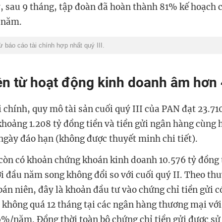
y, sau 9 tháng, tập đoàn đã hoàn thành 81% kế hoạch 
 năm.
báo cáo tài chính hợp nhất quý III.
ền từ hoạt động kinh doanh âm hơn 
i chính, quy mô tài sản cuối quý III của PAN đạt 23.71
hoảng 1.208 tỷ đồng tiền và tiền gửi ngân hàng cùng h
 ngày đáo hạn (không được thuyết minh chi tiết).
còn có khoản chứng khoán kinh doanh 10.576 tỷ đồng 
i đầu năm song không đổi so với cuối quý II. Theo th
án niên, đây là khoản đầu tư vào chứng chỉ tiền gửi c
à không quá 12 tháng tại các ngân hàng thương mại với
%/năm. Đồng thời toàn bộ chứng chỉ tiền gửi được sử