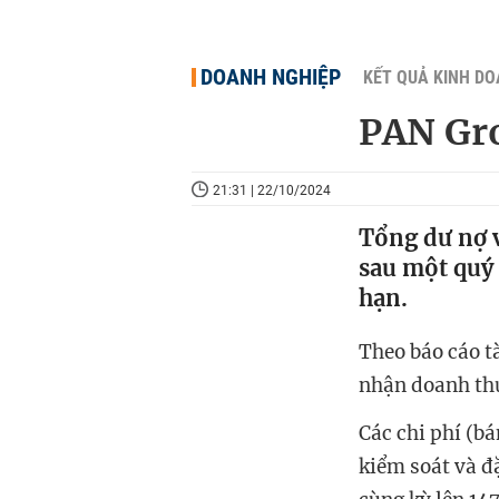
DOANH NGHIỆP
KẾT QUẢ KINH D
PAN Gro
21:31 | 22/10/2024
Tổng dư nợ v
sau một quý 
hạn.
Theo báo cáo t
nhận doanh thu
Các chi phí (bá
kiểm soát và đặ