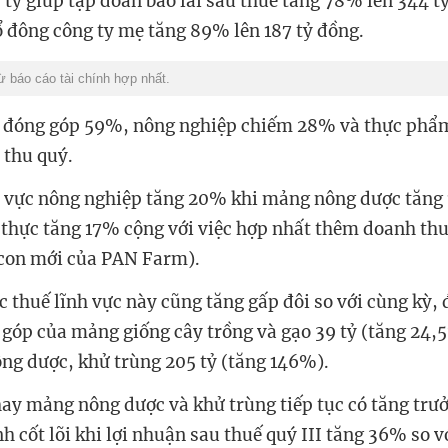
 tỷ giúp tập đoàn báo lãi sau thuế tăng 78% lên 344 t
ổ đông công ty mẹ tăng 89% lên 187 tỷ đồng.
 báo cáo tài chính hợp nhất.
 đóng góp 59%, nông nghiệp chiếm 28% và thực phẩm
 thu quý.
h vực nông nghiệp tăng 20% khi mảng nông dược tăn
 thực tăng 17% cộng với việc hợp nhất thêm doanh thu
 con mới của PAN Farm).
 thuế lĩnh vực này cũng tăng gấp đôi so với cùng kỳ, 
 góp của mảng giống cây trồng và gạo 39 tỷ (tăng 24,
ng dược, khử trùng 205 tỷ (tăng 146%).
ay mảng nông dược và khử trùng tiếp tục có tăng trưở
 cốt lõi khi lợi nhuận sau thuế quý III tăng 36% so v