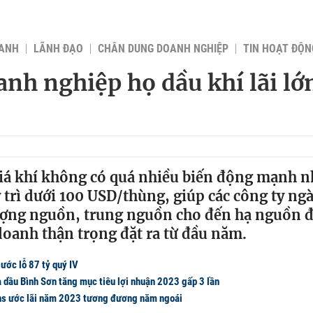
OANH
LÃNH ĐẠO
CHÂN DUNG DOANH NGHIỆP
TIN HOẠT ĐỘN
anh nghiệp họ dầu khí lãi l
iá khí không có quá nhiều biến động mạnh 
 trì dưới 100 USD/thùng, giúp các công ty ng
ợng nguồn, trung nguồn cho đến hạ nguồn đ
oanh thận trọng đặt ra từ đầu năm.
ước lỗ 87 tỷ quý IV
 dầu Bình Sơn tăng mục tiêu lợi nhuận 2023 gấp 3 lần
s ước lãi năm 2023 tương đương năm ngoái