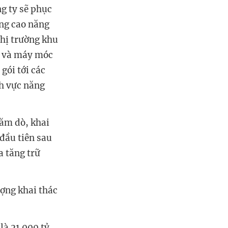
g ty sẽ phục
âng cao năng
thị trường khu
n và máy móc
gói tới các
h vực năng
hăm dò, khai
đầu tiên sau
a tăng trữ
ượng khai thác
là 21.000 tỷ.