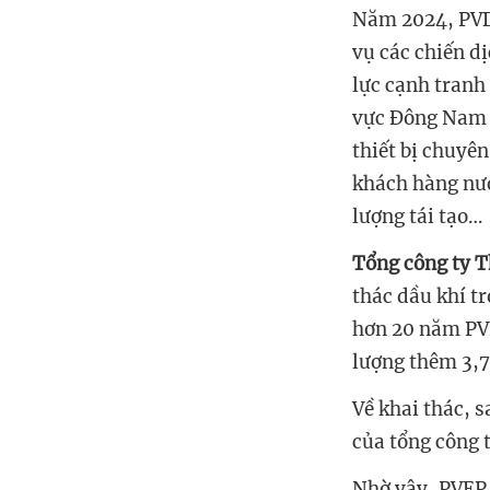
Năm 2024, PVD 
vụ các chiến dị
lực cạnh tranh 
vực Đông Nam 
thiết bị chuyên
khách hàng nướ
lượng tái tạo…
Tổng công ty T
thác dầu khí t
hơn 20 năm PVE
lượng thêm 3,72
Về khai thác, 
của tổng công
Nhờ vậy, PVEP 