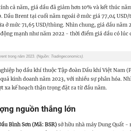
 tính cả năm, giá dầu đã giảm hơn 10% và kết thúc nă
0. Dầu Brent tại cuối năm ngoái ở mức giá 77,04 USD
ửa ở mức 71,65 USD/thùng. Nhìn chung, giá dầu năm 
 động mạnh như năm 2022 - thời điểm giá dầu có lúc 
Brent trong năm 2023. (Nguồn:
Tradingeconomics).
ghiệp họ dầu khí thuộc Tập đoàn Dầu khí Việt Nam (
t quả kinh doanh năm 2023, với nhiều sự phân hóa. Nh
ợt xa kế hoạch thận trọng đặt ra từ đầu năm.
ợng nguồn thắng lớn
Dầu Bình Sơn (Mã: BSR)
sở hữu nhà máy Dung Quất - 