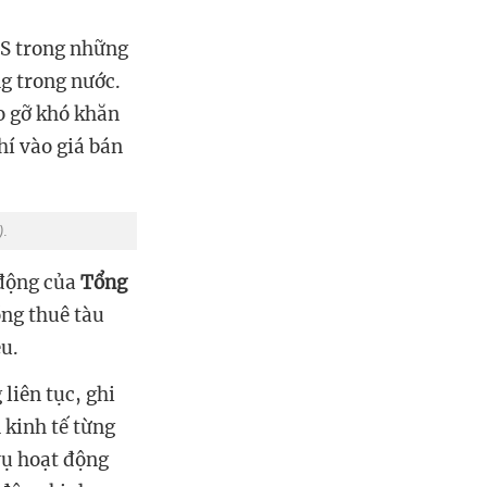
S trong những
g trong nước.
o gỡ khó khăn
í vào giá bán
)
.
 động của
Tổng
̀ng thuê tàu
̂u.
liên tục, ghi
 kinh tế từng
vụ hoạt động