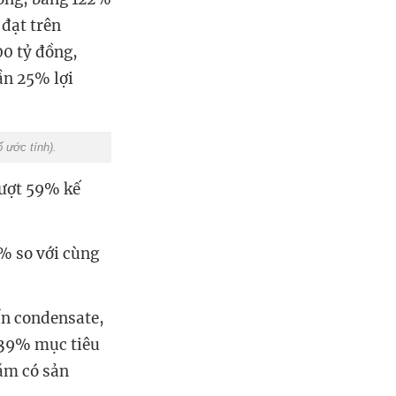
đạt trên
00 tỷ đồng,
ần 25% lợi
ố ước tính).
vượt 59% kế
6% so với cùng
ấn condensate,
 39% mục tiêu
năm có sản