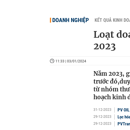
DOANH NGHIỆP
KẾT QUẢ KINH D
Loạt do
2023
11:33 | 03/01/2024
Năm 2023, g
trước đó,duy
từ nhóm thư
hoạch kinh d
PV OIL 
31-12-2023
Lọc hóa
29-12-2023
PVTran
29-12-2023