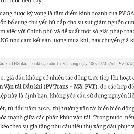
 từ trước đến nay.
đang được kỳ vọng là tâm điểm kinh doanh của PV GA
uồn bổ sung chủ yếu bù đắp cho sự sụt giảm nguồn cun
m việc với Chính phủ và đề xuất một số giải pháp thá
LNG như cam kết sản lượng mua khí, hay chuyển giá kh
ẩu khí LNG đầu tiên đã cập bến Thị Vải sáng ngày 10/7/2023. (Ảnh:
PV GAS
ác, giá dầu không có nhiều tác động trực tiếp lên hoạt
n Vận tải Dầu khí (PV Trans - Mã: PVT)
, do các hợp đô
p này là định hạn, không yêu cầu sử dụng nguyên liẹ
t, từ đầu năm 2023, thị trường vận tải biển biến động 
óa mạnh giữa các phân khúc vận tải. Trong nước, nền
 kéo theo sự gia tăng nhu cầu tiêu thụ xăng dầu phục 