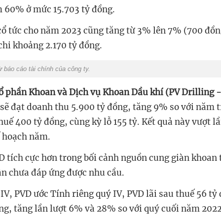
m 60% ở mức 15.703 tỷ đồng.
cổ tức cho năm 2023 cũng tăng từ 3% lên 7% (700 đồn
chi khoảng 2.170 tỷ đồng.
̀ báo cáo tài chính của công ty.
ổ phần Khoan và Dịch vụ Khoan Dầu khí (PV Drilling 
sẽ đạt doanh thu 5.900 tỷ đồng, tăng 9% so với năm t
thuế 400 tỷ đồng, cùng kỳ lỗ 155 tỷ. Kết quả này vượt l
ế hoạch năm.
D tích cực hơn trong bối cảnh nguồn cung giàn khoan 
n chưa đáp ứng được nhu cầu.
 IV, PVD ước Tính riêng quý IV, PVD lãi sau thuế 56 t
ồng, tăng lần lượt 6% và 28% so với quý cuối năm 2022