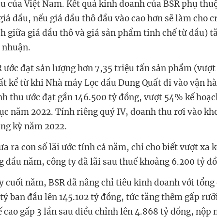
u của Việt Nam. Kết quả kinh doanh của BSR phụ thuộ
iá dầu, nếu giá dầu thô đầu vào cao hơn sẽ làm cho
 giữa giá dầu thô và giá sản phẩm tinh chế từ dầu) tă
i nhuận.
ước đạt sản lượng hơn 7,35 triệu tấn sản phẩm (vượt
ất kể từ khi Nhà máy Lọc dầu Dung Quất đi vào vận h
h thu ước đạt gần 146.500 tỷ đồng, vượt 54% kế hoạ
lục năm 2022. Tính riêng quý IV, doanh thu rơi vào kh
ùng kỳ năm 2022.
a ra con số lãi ước tính cả năm, chỉ cho biết vượt xa 
ng đầu năm, công ty đã lãi sau thuế khoảng 6.200 tỷ đ
 cuối năm, BSR đã nâng chỉ tiêu kinh doanh với tổng
tỷ ban đầu lên 145.102 tỷ đồng, tức tăng thêm gấp rưỡi.
 cao gấp 3 lần sau điều chỉnh lên 4.868 tỷ đồng, nộp