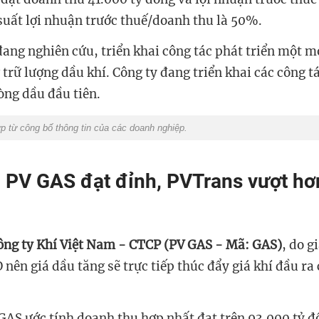
suất lợi nhuận trước thuế/doanh thu là 50%.
đang nghiên cứu, triển khai công tác phát triển một m
trữ lượng dầu khí. Công ty đang triển khai các công t
òng dầu đầu tiên.
p từ công bố thông tin của các doanh nghiệp.
 PV GAS đạt đỉnh, PVTrans vượt h
ng ty Khí Việt Nam - CTCP (PV GAS - Mã: GAS)
, do g
O nên giá dầu tăng sẽ trực tiếp thúc đẩy giá khí đầu r
AS ước tính doanh thu hợp nhất đạt trên 93.000 tỷ 