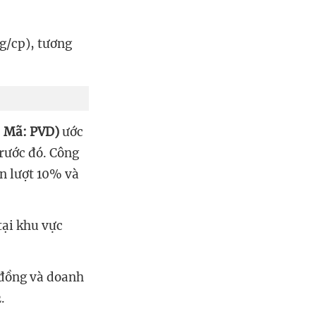
g/cp), tương
- Mã: PVD)
ước
rước đó. Công
ần lượt 10% và
tại khu vực
ỷ đồng và doanh
.