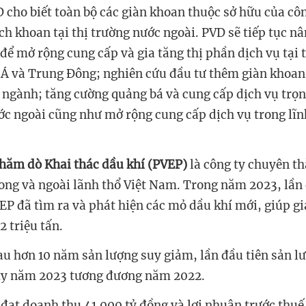
cho biết toàn bộ các giàn khoan thuộc sở hữu của côn
ch khoan tại thị trường nước ngoài. PVD sẽ tiếp tục n
để mở rộng cung cấp và gia tăng thị phần dịch vụ tại 
Á và Trung Đông; nghiên cứu đầu tư thêm giàn khoa
 ngành; tăng cường quảng bá và cung cấp dịch vụ trọn 
c ngoài cũng như mở rộng cung cấp dịch vụ trong lĩn
hăm dò Khai thác dầu khí (PVEP)
là công ty chuyên t
rong và ngoài lãnh thổ Việt Nam. Trong năm 2023, lần 
P đã tìm ra và phát hiện các mỏ dầu khí mới, giúp gi
 triệu tấn.
sau hơn 10 năm sản lượng suy giảm, lần đầu tiên sản l
 ty năm 2023 tương đương năm 2022.
đạt doanh thu 41.000 tỷ đồng và lợi nhuận trước thuế 