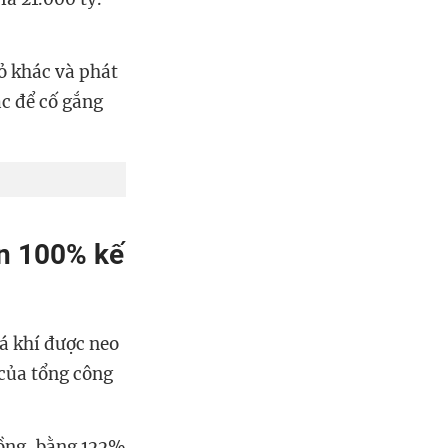
ỏ khác và phát
ác để cố gắng
ơn 100% kế
iá khí được neo
a của tổng công
đồng, bằng 122%