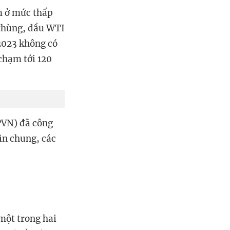
m ở mức thấp
/thùng, dầu WTI
2023 không có
chạm tới 120
PVN) đã công
ìn chung, các
một trong hai