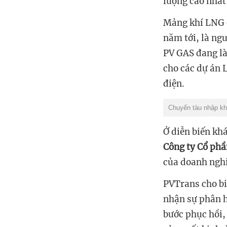
lượng cao nhất
Mảng khí LNG 
năm tới, là ng
PV GAS đang là
cho các dự án 
điện.
Chuyến tàu nhập kh
Ở diễn biến kh
Công ty Cổ phầ
của doanh nghiệ
PVTrans cho biế
nhận sự phân h
bước phục hồi,