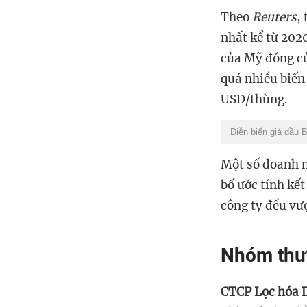
Theo
Reuters
,
nhất kể từ 202
của Mỹ đóng c
quá nhiều biến
USD/thùng.
Diễn biến giá dầu 
Một số doanh n
bố ước tính kế
công ty đều vư
Nhóm thư
CTCP Lọc hóa 