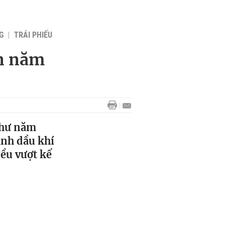
G
TRÁI PHIẾU
ớn năm
như năm
ành dầu khí
ều vượt kế