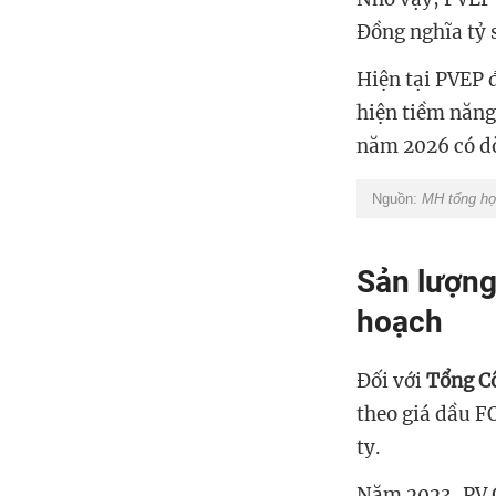
Đồng nghĩa tỷ 
Hiện tại PVEP 
hiện tiềm năng 
năm 2026 có d
Nguồn:
MH tổng hợ
Sản lượng
hoạch
Đối với
Tổng Cô
theo giá dầu F
ty.
Năm 2023, PV G