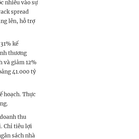
c nhiều vào sự
 crack spread
ng lên, hỗ trợ
 31% kế
ành thương
ch và giảm 12%
oảng 41.000 tỷ
kế hoạch. Thực
ồng.
 doanh thu
 Chỉ tiêu lợi
 ngân sách nhà