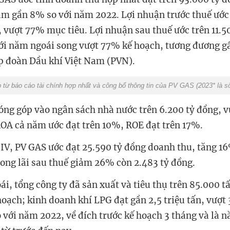
ảm gần 8% so với năm 2022. Lợi nhuận trước thuế ước 
, vượt 77% mục tiêu. Lợi nhuận sau thuế ước trên 11.5
i năm ngoái song vượt 77% kế hoạch, tương đương g
p đoàn Dầu khí Việt Nam (PVN).
 từ báo cáo tài chính hợp nhất và công bố thông tin của PV GAS (2023* là s
óng góp vào ngân sách nhà nước trên 6.200 tỷ đồng, 
ROA cả năm ước đạt trên 10%, ROE đạt trên 17%.
 IV, PV GAS ước đạt 25.590 tỷ đồng doanh thu, tăng 1
ong lãi sau thuế giảm 26% còn 2.483 tỷ đồng.
i, tổng công ty đã sản xuất và tiêu thụ trên 85.000 t
oạch; kinh doanh khí LPG đạt gần 2,5 triệu tấn, vượt
 với năm 2022, về đích trước kế hoạch 3 tháng và là 