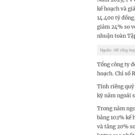
kế hoạch và gi
14.400 tỷ đồng
giảm 24% so vớ
nhuận toàn Tậ
Nguồn:
HK tổng hợp
Tổng công ty đ
hoạch. Chỉ số 
Tính riêng quý
kỳ năm ngoái s
Trong năm ngoá
bằng 102% kế h
và tăng 20% so