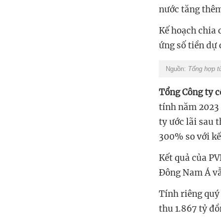
nước tăng thê
Kế hoạch chia 
ứng số tiền dự 
Nguồn:
Tổng hợp tư
Tổng Công ty c
tính năm 2023 
ty ước lãi sau 
300% so với k
Kết quả của PV
Đông Nam Á vẫ
Tính riêng quý
thu 1.867 tỷ đ