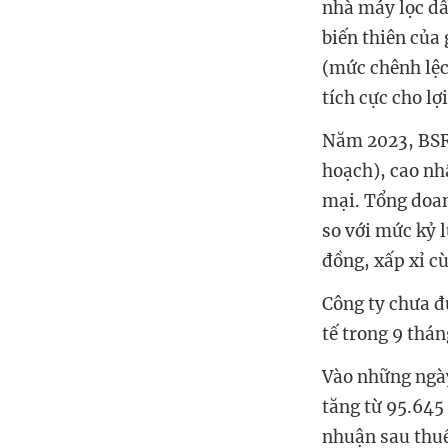
nhà máy lọc dầ
biến thiên của g
(mức chênh lệch
tích cực cho lợ
Năm 2023, BSR 
hoạch), cao nh
mại. Tổng doan
so với mức kỷ 
đồng, xấp xỉ c
Công ty chưa đư
tế trong 9 thá
Vào những ngày
tăng từ 95.645 
nhuận sau thuế