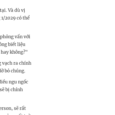
ại. Và dù vị
 1/2029 có thể
 phỏng vấn với
ng biết liệu
p hay không?"
g vạch ra chính
dỡ bỏ chúng.
điều ngu ngốc
sẽ bị chính
erson, sẽ rất