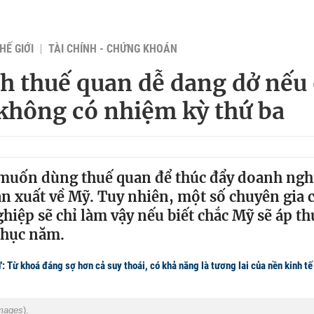
HẾ GIỚI
TÀI CHÍNH - CHỨNG KHOÁN
h thuế quan dễ dang dở nếu
hông có nhiệm kỳ thứ ba
uốn dùng thuế quan để thúc đẩy doanh ngh
n xuất về Mỹ. Tuy nhiên, một số chuyên gia c
hiệp sẽ chỉ làm vậy nếu biết chắc Mỹ sẽ áp t
chục năm.
': Từ khoá đáng sợ hơn cả suy thoái, có khả năng là tương lai của nền kinh t
Images
).