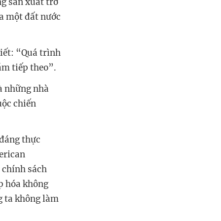
g sản xuất trở
a một đất nước
iết: “Quá trình
ăm tiếp theo”.
và những nhà
uộc chiến
 đáng thực
erican
ề chính sách
ệp hóa không
g ta không làm