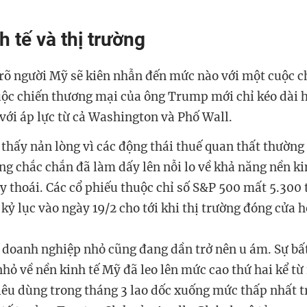
h tế và thị trường
rõ người Mỹ sẽ kiên nhẫn đến mức nào với một cuộc c
uộc chiến thương mại của ông Trump mới chỉ kéo dài 
với áp lực từ cả Washington và Phố Wall.
 thấy nản lòng vì các động thái thuế quan thất thường
g chắc chắn đã làm dấy lên nỗi lo về khả năng nền ki
uy thoái. Các cổ phiếu thuộc chỉ số S&P 500 mất 5.300
 kỷ lục vào ngày 19/2 cho tới khi thị trường đóng cửa 
 doanh nghiệp nhỏ cũng đang dần trở nên u ám. Sự bất
hỏ về nền kinh tế Mỹ đã leo lên mức cao thứ hai kể từ
iêu dùng trong tháng 3 lao dốc xuống mức thấp nhất t