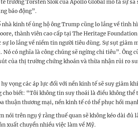
tế trưởng Torsten Slok của Apollo Global mô tả sự sa s
áng báo động”.
 nhà kinh tế ủng hộ ông Trump cũng lo lắng về tình h
ore, thành viên cao cấp tại The Heritage Foundation,
c sự lo lắng về niềm tin người tiêu dùng. Sự sụt giảm
u. Nó có nghĩa là công chúng sẽ ngừng chi tiêu”. Ông 
sút của thị trường chứng khoán và thừa nhận rủi ro su
hy vọng các áp lực đối với nền kinh tế sẽ suy giảm kh
 cho biết: “Tôi không tin suy thoái là điều không thể 
a thuận thương mại, nền kinh tế có thể phục hồi mạ
m nói trên ngụ ý rằng thuế quan sẽ không kéo dài đủ l
ản xuất chuyển nhiều việc làm về Mỹ.