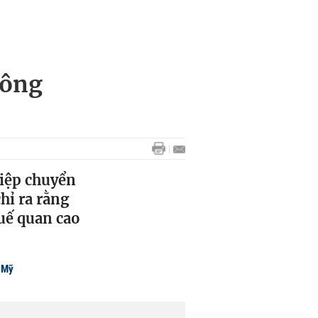
 ông
iệp chuyển
hỉ ra rằng
huế quan cao
ế Mỹ