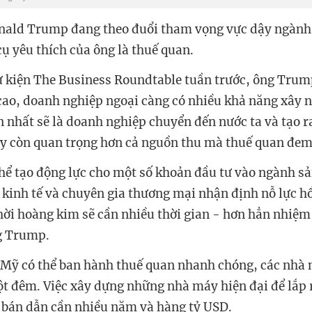
nald Trump đang theo đuổi tham vọng vực dậy ngành 
ụ yêu thích của ông là thuế quan.
sự kiện The Business Roundtable tuần trước, ông Trum
cao, doanh nghiệp ngoại càng có nhiều khả năng xây 
n nhất sẽ là doanh nghiệp chuyển đến nước ta và tạo r
y còn quan trọng hơn cả nguồn thu mà thuế quan đem 
hể tạo động lực cho một số khoản đầu tư vào ngành s
kinh tế và chuyên gia thương mại nhận định nỗ lực h
hời hoàng kim sẽ cần nhiều thời gian - hơn hẳn nhiệm
g Trump.
Mỹ có thể ban hành thuế quan nhanh chóng, các nhà
t đêm. Việc xây dựng những nhà máy hiện đại để lắp r
p bán dẫn cần nhiều năm và hàng tỷ USD.