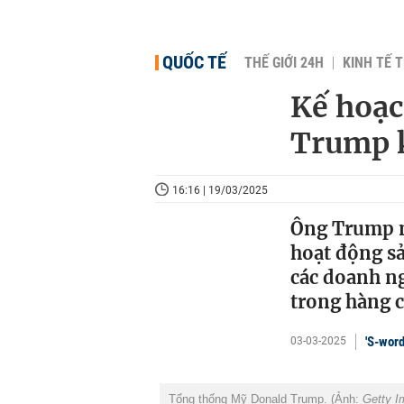
QUỐC TẾ
THẾ GIỚI 24H
KINH TẾ T
Kế hoạc
Trump k
16:16 | 19/03/2025
Ông Trump m
hoạt động sả
các doanh ng
trong hàng 
'S-word
03-03-2025
Tổng thống Mỹ Donald Trump. (Ảnh:
Getty 