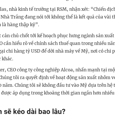
las, nhà kinh tế trưởng tại RSM, nhận xét: “Chiến dịc
Nhà Trắng đang nói tới không thể là kết quả của vài t
 là hàng thập kỷ”.
ật cản chủ chốt tới kế hoạch phục hưng ngành sản xuất
 cần hiểu rõ về chính sách thuế quan trong nhiều nă
gại chi hàng tỷ USD để dời nhà máy về Mỹ, nơi có chi p
 khác.
ger, CEO công ty công nghiệp Alcoa, nhấn mạnh tại mộ
Chúng tôi ra quyết định về hoạt động sản xuất nhôm v
0 năm. Chúng tôi sẽ không đầu tư vào Mỹ dựa trên hệ 
ỉ được áp dụng trong khoảng thời gian ngắn hơn nhiều
 sẽ kéo dài bao lâu?