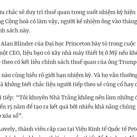
 chắc sẽ duy trì thuế quan trong suốt nhiệm kỳ hiện t
g Cộng hoà có làm vậy, người kế nhiệm ông vào tháng
nh sách này.
ế Alan Blinder của Đại học Princeton bày tỏ trong cuộc
một CEO, liệu bạn có xây nhà máy thiết bị ở Mỹ nếu khô
p theo có kết liễu chính sách thuế quan của ông Trum
nào cũng hiểu rõ giới hạn nhiệm kỳ. Và họ vẫn thườn
à không biết chắc liệu người tiếp theo sẽ củng cố hay 
i tiếp: “Tôi khuyên Nhà Trắng không nên làm những 
ến 15 năm để tạo ra kết quả bởi nhiều khả năng chúng 
o xóa sổ”.
vely, thành viên cấp cao tại Viện Kinh tế Quốc tế Pet