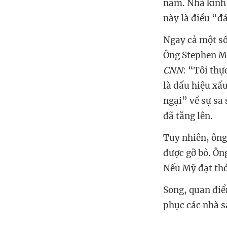
năm. Nhà kinh 
này là điều “đ
Ngay cả một số
Ông Stephen Mo
CNN
: “Tôi thự
là dấu hiệu xấ
ngại” về sự sa 
đã tăng lên.
Tuy nhiên, ông 
được gỡ bỏ. Ông
Nếu Mỹ đạt thỏ
Song, quan điể
phục các nhà s