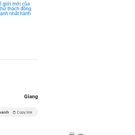
Giang
oanh
Copy link