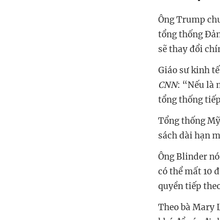
Ông Trump chưa
tổng thống Đản
sẽ thay đổi chí
Giáo sư kinh t
CNN
: “Nếu là 
tổng thống tiế
Tổng thống Mỹ 
sách dài hạn m
Ông Blinder nó
có thể mất 10 đ
quyền tiếp the
Theo bà Mary Lo