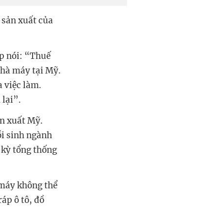
sản xuất của
p nói: “Thuế
nhà máy tại Mỹ.
a việc làm.
lại”.
ản xuất Mỹ.
ồi sinh ngành
 kỳ tổng thống
 máy không thể
áp ô tô, đồ