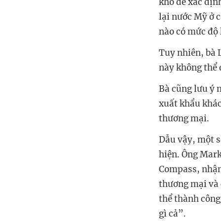
khó để xác địn
lại nước Mỹ ở 
nào có mức độ 
Tuy nhiên, bà 
này không thể 
Bà cũng lưu ý 
xuất khẩu khác
thương mại.
Dẫu vậy, một s
hiện. Ông Mark
Compass, nhận 
thương mại và 
thể thành công
gì cả”.