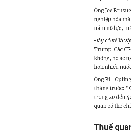
Ông Joe Brusue
nghiệp hóa mà 
năm nỗ lực, mà
Đây có vẻ là v
Trump. Các CEO
không, họ sẽ n
hơn nhiều nước
Ông Bill Oplin
tháng trước: “
trong 20 đến 4
quan có thể ch
Thuế quan