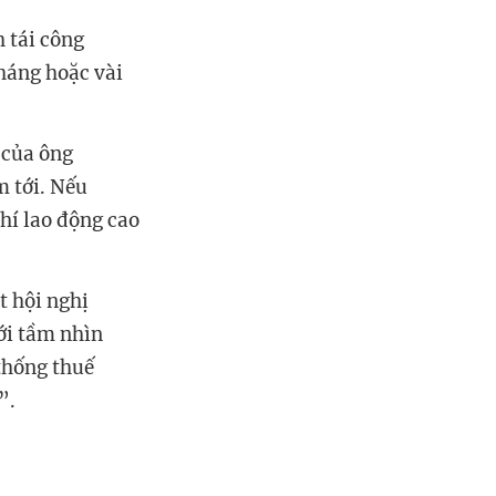
h tái công
háng hoặc vài
 của ông
m tới. Nếu
hí lao động cao
t hội nghị
ới tầm nhìn
thống thuế
”.