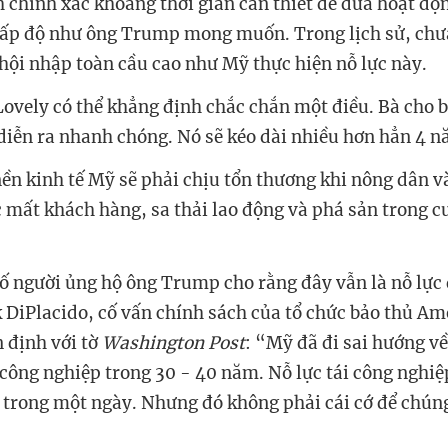
h chính xác khoảng thời gian cần thiết để đưa hoạt độn
cấp độ như ông Trump mong muốn. Trong lịch sử, chư
hội nhập toàn cầu cao như Mỹ thực hiện nỗ lực này.
Lovely có thể khẳng định chắc chắn một điều. Bà cho b
diễn ra nhanh chóng. Nó sẽ kéo dài nhiều hơn hẳn 4 n
nền kinh tế Mỹ sẽ phải chịu tổn thương khi nông dân 
 mất khách hàng, sa thải lao động và phá sản trong c
ố người ủng hộ ông Trump cho rằng đây vẫn là nỗ lực
 DiPlacido, cố vấn chính sách của tổ chức bảo thủ Am
định với tờ
Washington Post
: “Mỹ đã đi sai hướng v
công nghiệp trong 30 - 40 năm. Nỗ lực tái công nghi
 trong một ngày. Nhưng đó không phải cái cớ để chún