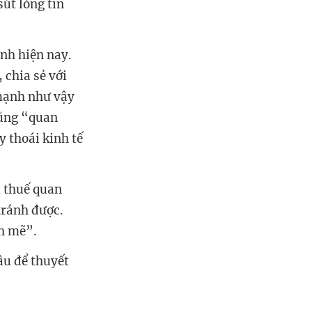
út lòng tin
ình hiện nay.
 chia sẻ với
 mạnh như vậy
cũng “quan
y thoái kinh tế
i thuế quan
tránh được.
nh mẽ”.
âu để thuyết