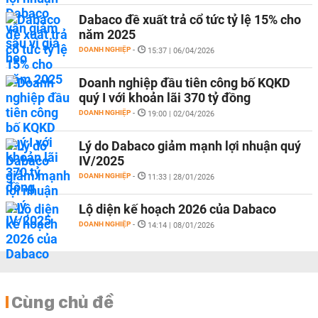
Dabaco đề xuất trả cổ tức tỷ lệ 15% cho
năm 2025
DOANH NGHIỆP
-
15:37 | 06/04/2026
Doanh nghiệp đầu tiên công bố KQKD
quý I với khoản lãi 370 tỷ đồng
DOANH NGHIỆP
-
19:00 | 02/04/2026
Lý do Dabaco giảm mạnh lợi nhuận quý
IV/2025
DOANH NGHIỆP
-
11:33 | 28/01/2026
Lộ diện kế hoạch 2026 của Dabaco
DOANH NGHIỆP
-
14:14 | 08/01/2026
Cùng chủ đề