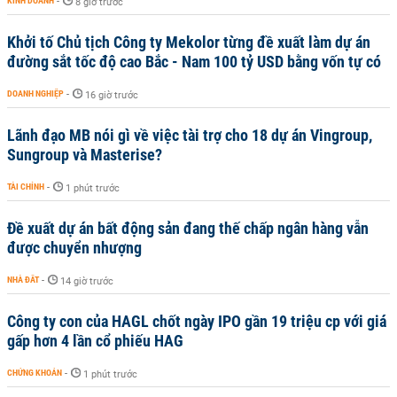
KINH DOANH
-
8 giờ trước
Khởi tố Chủ tịch Công ty Mekolor từng đề xuất làm dự án
đường sắt tốc độ cao Bắc - Nam 100 tỷ USD bằng vốn tự có
DOANH NGHIỆP
-
16 giờ trước
Lãnh đạo MB nói gì về việc tài trợ cho 18 dự án Vingroup,
Sungroup và Masterise?
TÀI CHÍNH
-
1 phút trước
Đề xuất dự án bất động sản đang thế chấp ngân hàng vẫn
được chuyển nhượng
NHÀ ĐẤT
-
14 giờ trước
Công ty con của HAGL chốt ngày IPO gần 19 triệu cp với giá
gấp hơn 4 lần cổ phiếu HAG
CHỨNG KHOÁN
-
1 phút trước