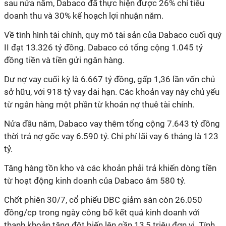
sau nửa năm, Dabaco đã thực hiện được 26% chỉ tiêu
doanh thu và 30% kế hoạch lợi nhuận năm.
Về tình hình tài chính, quy mô tài sản của Dabaco cuối quý
II đạt 13.326 tỷ đồng. Dabaco có tổng cộng 1.045 tỷ
đồng tiền và tiền gửi ngân hàng.
Dư nợ vay cuối kỳ là 6.667 tỷ đồng, gấp 1,36 lần vốn chủ
sở hữu, với 918 tỷ vay dài hạn. Các khoản vay này chủ yếu
từ ngân hàng một phần từ khoản nợ thuê tài chính.
Nửa đầu năm, Dabaco vay thêm tổng cộng 7.643 tỷ đồng
thời trả nợ gốc vay 6.590 tỷ. Chi phí lãi vay 6 tháng là 123
tỷ.
Tăng hàng tồn kho và các khoản phải trả khiến dòng tiền
từ hoạt động kinh doanh của Dabaco âm 580 tỷ.
Chốt phiên 30/7, cổ phiếu DBC giảm sàn còn 26.050
đồng/cp trong ngày công bố kết quả kinh doanh với
thanh khoản tăng đột biến lên gần 13,5 triệu đơn vị. Tính