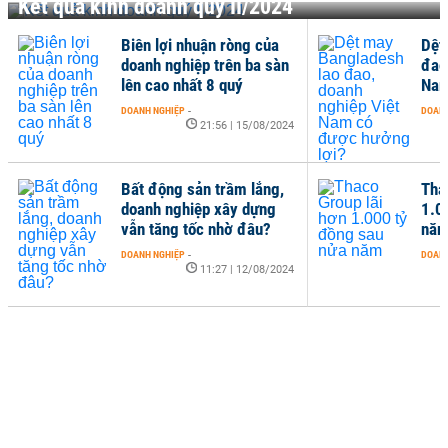
Kết quả kinh doanh quý II/2024
Biên lợi nhuận ròng của
Dệt
doanh nghiệp trên ba sàn
đao
lên cao nhất 8 quý
Nam
DOANH NGHIỆP
-
DOANH
21:56 | 15/08/2024
Bất động sản trầm lắng,
Tha
doanh nghiệp xây dựng
1.0
vẫn tăng tốc nhờ đâu?
nă
DOANH NGHIỆP
-
DOANH
11:27 | 12/08/2024