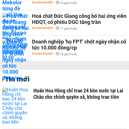
DOANH NGHIỆP
-
16 giờ trước
Hoá chất Đức Giang công bố hai ứng viên
HĐQT, cổ phiếu DGC tăng trần
DOANH NGHIỆP
-
17 giờ trước
Doanh nghiệp 'họ FPT' chốt ngày nhận cổ
tức 10.000 đồng/cp
DOANH NGHIỆP
-
18 giờ trước
Tin mới
Huấn Hoa Hồng chỉ trao 24 bồn nước tại Lai
Châu cho chính quyền xã, không trao tiền