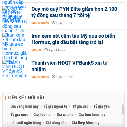
Quy mô quỹ PYN Elite giảm hơn 2.100
tỷ đồng sau tháng 7 ‘tồi tệ’
CHỨNG KHOÁN
-
1 phút trước
Iran xem xét cấm tàu Mỹ qua eo biển
Hormuz, giá dầu bật tăng trở lại
QUỐC TẾ
-
1 phút trước
Thành viên HĐQT VPBankS xin từ
nhiệm
CHỨNG KHOÁN
-
1 phút trước
LIÊN KẾT NỔI BẬT
Giá vàng hôm nay
Tỷ giá ngoại tệ
Tỷ giá usd
Tỷ giá yen
Tỷ giá euro
Giá heo hơi
Giá cà phê
Giá tiêu hôm nay
Lãi suất ngân hàng
Giá xăng dầu
Giá thép hôm nay