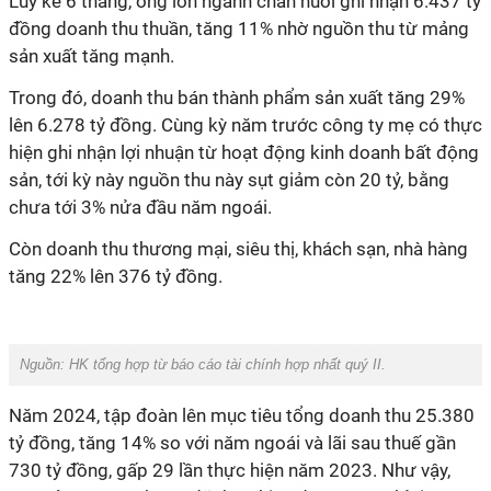
Luỹ kế 6 tháng, ông lớn ngành chăn nuôi ghi nhận 6.437 tỷ
đồng doanh thu thuần, tăng 11% nhờ nguồn thu từ mảng
sản xuất tăng mạnh.
Trong đó, doanh thu bán thành phẩm sản xuất tăng 29%
lên 6.278 tỷ đồng. Cùng kỳ năm trước công ty mẹ có thực
hiện ghi nhận lợi nhuận từ hoạt động kinh doanh bất động
sản, tới kỳ này nguồn thu này sụt giảm còn 20 tỷ, bằng
chưa tới 3% nửa đầu năm ngoái.
Còn doanh thu thương mại, siêu thị, khách sạn, nhà hàng
tăng 22% lên 376 tỷ đồng.
Nguồn: HK tổng hợp từ báo cáo tài chính hợp nhất quý II.
Năm 2024, tập đoàn lên mục tiêu tổng doanh thu 25.380
tỷ đồng, tăng 14% so với năm ngoái và lãi sau thuế gần
730 tỷ đồng, gấp 29 lần thực hiện năm 2023. Như vậy,