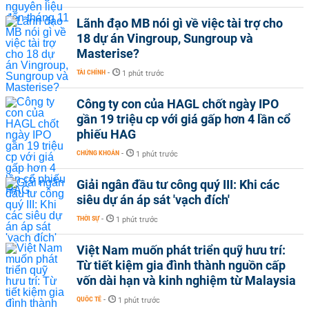
Lãnh đạo MB nói gì về việc tài trợ cho
18 dự án Vingroup, Sungroup và
Masterise?
TÀI CHÍNH
-
1 phút trước
Công ty con của HAGL chốt ngày IPO
gần 19 triệu cp với giá gấp hơn 4 lần cổ
phiếu HAG
CHỨNG KHOÁN
-
1 phút trước
Giải ngân đầu tư công quý III: Khi các
siêu dự án áp sát 'vạch đích'
THỜI SỰ
-
1 phút trước
Việt Nam muốn phát triển quỹ hưu trí:
Từ tiết kiệm gia đình thành nguồn cấp
vốn dài hạn và kinh nghiệm từ Malaysia
QUỐC TẾ
-
1 phút trước