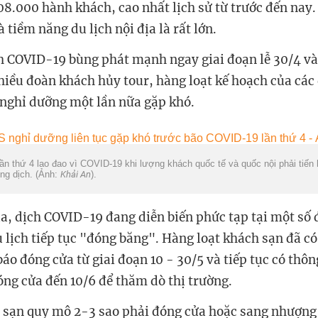
08.000 hành khách, cao nhất lịch sử từ trước đến nay.
 tiềm năng du lịch nội địa là rất lớn.
h COVID-19 bùng phát mạnh ngay giai đoạn lễ 30/4 và
hiều đoàn khách hủy tour, hàng loạt kế hoạch của cá
 nghỉ dưỡng một lần nữa gặp khó.
ần thứ 4 lao đao vì
COVID-19
khi lượng khách quốc tế và quốc nội phải tiến
ng dịch. (Ảnh:
Khải An
).
, dịch COVID-19 đang diễn biến phức tạp tại một số
 lịch tiếp tục "đóng băng". Hàng loạt khách sạn đã có
áo đóng cửa từ giai đoạn 10 - 30/5 và tiếp tục có thô
óng cửa đến 10/6 để thăm dò thị trường.
 sạn quy mô 2-3 sao phải đóng cửa hoặc sang nhượng l