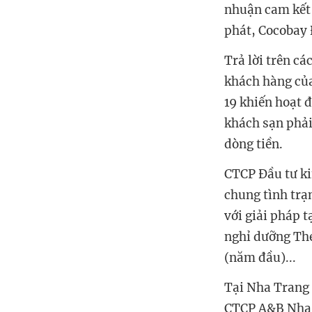
nhuận cam kết 
phát, Cocobay
Trả lời trên c
khách hàng của
19 khiến hoạt 
khách sạn phải
dòng tiền.
CTCP Đầu tư k
chung tình trạ
với giải pháp t
nghỉ dưỡng The
(năm đầu)...
Tại Nha Trang 
CTCP A&B Nha 