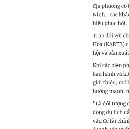
địa phương có 
Ninh… các khác
hiệu phục hồi.
Trao đổi với c
Hòa (KAREB) ch
hội và sản xuất
Khi các biện p
ban hành và ki
giới thiệu, mở
hưởng mạnh, m
"Là đối tượng 
động du lịch d
vấn đề tài chí