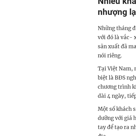
Nhiều khá
nhượng lạ
Những tháng đ
với đó là vắc- 
sản xuất đã ma
nói riêng.
Tại Việt Nam, 
biệt là BĐS ng
chương trình k
dài 4 ngày, tiế
Một số khách s
dưỡng với giá 
tay để tạo ra 