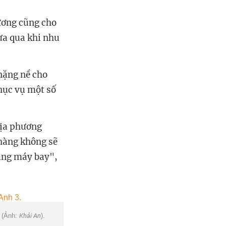
ương cũng cho
vừa qua khi nhu
nặng nề cho
hục vụ một số
địa phương
hàng không sẽ
bằng máy bay",
 (Ảnh:
Khải An
).