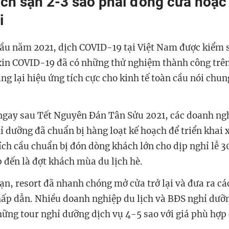
ch sạn 2-3 sao phải đóng cửa hoặc
i
ầu năm 2021, dịch
COVID-19
tại Việt Nam được kiểm s
xin
COVID-19
đã có những thử nghiệm thành công trên
ng lại hiệu ứng tích cực cho kinh tế toàn cầu nói chu
ngay sau Tết Nguyên Đán Tân Sửu 2021, các doanh ng
hỉ dưỡng đã chuẩn bị hàng loạt kế hoạch để triển khai 
ích cầu chuẩn bị đón dòng khách lớn cho dịp nghỉ lễ 3
p đến là đợt khách mùa du lịch hè.
ạn, resort đã nhanh chóng mở cửa trở lại và đưa ra cá
hấp dẫn. Nhiều doanh nghiệp du lịch và BĐS nghỉ dưỡ
những tour nghỉ dưỡng dịch vụ 4-5 sao với giá phù hợp