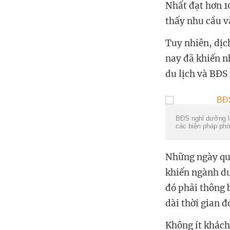
Nhất đạt hơn 1
thấy nhu cầu và
Tuy nhiên, dịc
nay đã khiến n
du lịch và BĐS
BĐS
nghỉ dưỡng l
các biện pháp phò
Những ngày qua
khiến ngành du
đó phải thông b
dài thời gian đ
Không ít khách