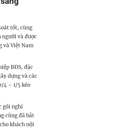
 sang
oát tốt, cùng
 người và được
ng và Việt Nam
hiệp BĐS, đặc
xây dựng và các
0/4 – 1/5 kéo
c gói nghỉ
ng cũng đã bắt
 cho khách nội