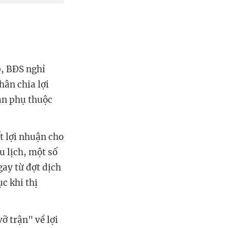
9
,
BĐS
nghỉ
hân chia lợi
oàn phụ thuộc
t lợi nhuận cho
u lịch, một số
gay từ đợt dịch
c khi thị
ỡ trận" về lợi