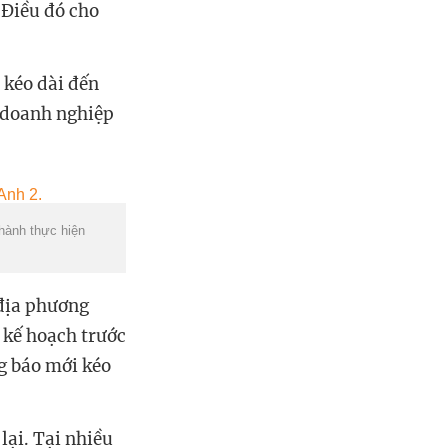
 Điều đó cho
 kéo dài đến
c doanh nghiệp
 hành thực hiện
 địa phương
 kế hoạch trước
ng báo mới kéo
ại. Tại nhiều