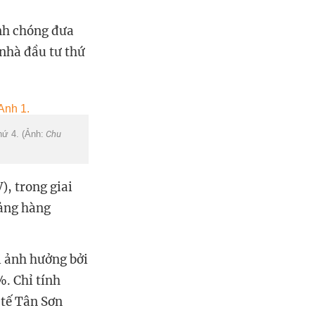
nh chóng đưa
nhà đầu tư thứ
ứ 4. (Ảnh:
Chu
), trong giai
cảng hàng
bị ảnh hưởng bởi
. Chỉ tính
 tế Tân Sơn