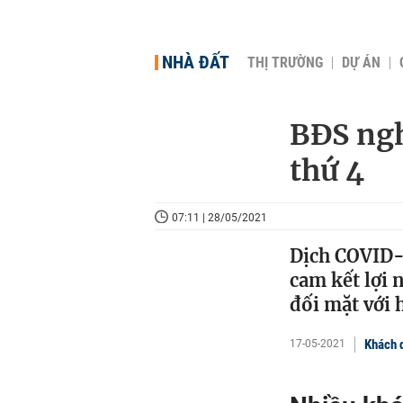
NHÀ ĐẤT
THỊ TRƯỜNG
DỰ ÁN
BĐS ngh
thứ 4
07:11 | 28/05/2021
Dịch COVID-
cam kết lợi 
đối mặt với 
Khách d
17-05-2021