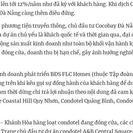
lên tới 12%/năm như đã ký với khách hàng. Khi dịch
 Đà Nẵng càng thêm điêu đứng.
ác phương tiện truyền thông, chủ đầu tư Cocobay Đà Nẵ
 dự án chủ yếu là khách quốc tế và thời gian qua, đại
động sản xuất kinh doanh như toàn bộ khối vận hành 
 đóng cửa, doanh thu bị hạn chế, gây ảnh hưởng nghi
inh doanh phát triển BĐS FLC Homes (thuộc Tập đoàn
ng trên khi kêu gọi sự đồng hành của khách hàng để du
ạm thời dừng chi trả lợi nhuận theo nội dung đã cam k
 Coastal Hill Quy Nhơn, Condotel Quảng Bình, Condo
- Khánh Hòa hàng loạt condotel đang đóng cửa, các c
Trang chủ đầu tư dự án condotel A&B Central Square