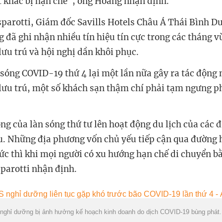
 khác bị hạn chế", ông Hoàng nhận định.
arotti, Giám đốc Savills Hotels Châu Á Thái Bình D
g đã ghi nhận nhiều tín hiệu tín cực trong các tháng 
lưu trú và hội nghị dần khôi phục.
 sóng COVID-19 thứ 4 lại một lần nữa gây ra tác động 
lưu trú, một số khách sạn thậm chí phải tạm ngưng p
ng của làn sóng thứ tư lên hoạt động du lịch của các 
. Những địa phương vốn chủ yếu tiếp cận qua đường 
tức thì khi mọi người có xu hướng hạn chế di chuyển 
parotti nhận định.
nghỉ dưỡng bị ảnh hưởng kế hoạch kinh doanh do dịch
COVID-19
bùng phát.