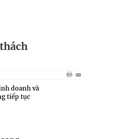
 thách
inh doanh và
g tiếp tục