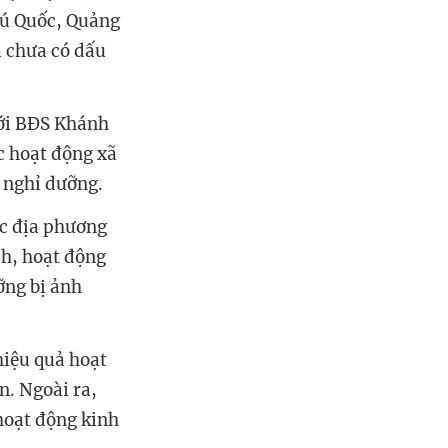
hú Quốc, Quảng
à chưa có dấu
iới BĐS Khánh
c hoạt động xã
nghỉ dưỡng.
ác địa phương
ch, hoạt động
ỡng bị ảnh
hiệu quả hoạt
n. Ngoài ra,
hoạt động kinh