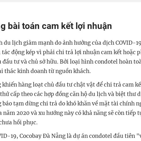
g bài toán cam kết lợi nhuận
h du lịch giảm mạnh do ảnh hưởng của dịch
COVID-1
tác động kép vì phải chi trả lợi nhuận cam kết hoặc p
 đầu tư và chủ sở hữu. Bởi loại hình condotel hoàn t
ai thác kinh doanh từ nguồn khách.
khiến hàng loạt chủ đầu tư chật vật để chi trả cam kế
thứ cấp theo các hợp đồng căn hộ du lịch và biệt thư d
g báo tạm dừng chi trả do khó khăn về mặt tài chính n
ra năm 2020 và xu hướng này có khả năng sẽ còn tiếp tụ
 chưa hồi phục.
ID-19, Cocobay Đà Nẵng là dự án condotel đầu tiên "v