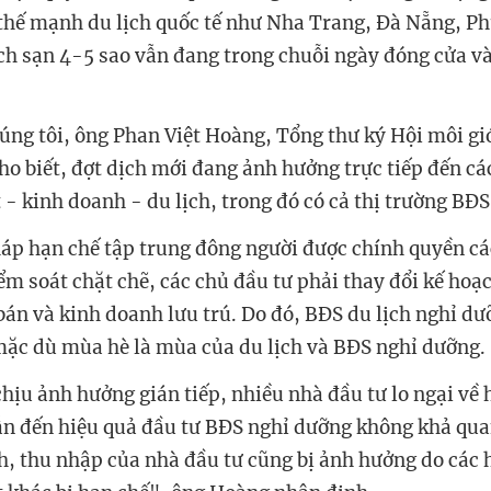
thế mạnh du lịch quốc tế như Nha Trang, Đà Nẵng, P
h sạn 4-5 sao vẫn đang trong chuỗi ngày đóng cửa v
húng tôi, ông Phan Việt Hoàng, Tổng thư ký Hội môi g
o biết, đợt dịch mới đang ảnh hưởng trực tiếp đến cá
 - kinh doanh - du lịch, trong đó có cả thị trường
BĐS
háp hạn chế tập trung đông người được chính quyền c
ểm soát chặt chẽ, các chủ đầu tư phải thay đổi kế hoạ
 bán và kinh doanh lưu trú. Do đó,
BĐS
du lịch nghỉ dư
ặc dù mùa hè là mùa của du lịch và
BĐS
nghỉ dưỡng.
chịu ảnh hưởng gián tiếp, nhiều nhà đầu tư lo ngại về 
ẫn đến hiệu quả đầu tư BĐS nghỉ dưỡng không khả qua
nh, thu nhập của nhà đầu tư cũng bị ảnh hưởng do các 