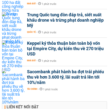
NHÀ ĐẤT
-
1 phút trước
Trung Quốc tung đòn đáp trả, siết xuất
khẩu drone và trừng phạt doanh nghiệp
Mỹ
QUỐC TẾ
-
1 phút trước
Keppel ký thỏa thuận bán toàn bộ vốn
tại Empire City, dự kiến thu về 270 triệu
USD
NHÀ ĐẤT
-
1 phút trước
Sacombank phát hành ba đợt trái phiếu
thu về hơn 3.600 tỷ, lãi suất trả lên tới
10%/năm
TÀI CHÍNH
-
1 phút trước
LIÊN KẾT NỔI BẬT