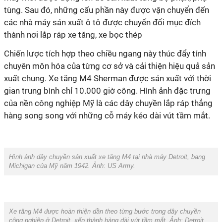
tùng. Sau đó, những cấu phần này được vận chuyển đến
các nhà máy sản xuất ô tô được chuyển đổi mục đích
thành nơi lắp ráp xe tăng, xe bọc thép
Chiến lược tích hợp theo chiều ngang này thúc đẩy tính
chuyên môn hóa của từng cơ sở và cải thiện hiệu quả sản
xuất chung. Xe tăng M4 Sherman được sản xuất với thời
gian trung bình chỉ 10.000 giờ công. Hình ảnh đặc trưng
của nền công nghiệp Mỹ là các dây chuyền lắp ráp thẳng
hàng song song với những cỗ máy kéo dài vút tầm mắt.
Hình ảnh dây chuyền sản xuất xe tăng M4 tại nhà máy Detroit, bang
Michigan của Mỹ năm 1942. Ảnh:
US Army.
Xe tăng M4 được hoàn thiện dần theo từng bước trong dây chuyền
công nghiệp ở Detroit, xếp thành hàng dài vút tầm mắt. Ảnh:
Detroit