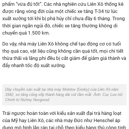
phẩm “vừa đủ tốt”. Các nhà nghiên cứu Liên Xô thống kê
được rằng vòng đời của một chiếc xe tăng T-34 từ lúc
xuất xưởng tới khi bị phá hủy chỉ chưa đầy 6 tháng. Trong
thời gian ngắn ngủi đó, chiếc xe tăng thường không di
chuyển quá 1.500 km.
Do vậy, nhà máy Liên Xô không chế tạo động cơ có tuổi
thọ quá cao, vật liệu cũng không cần quá tốt, mọi chi tiết
thừa thãi và lãng phí đều bị cắt giảm để giảm giá thành và
đẩy nhanh tốc độ xuất xưởng.
Dây chuyền sản xuất tại nhà máy Molotov (Gorky) của Liên Xô năm
1942, xe tăng cũng xếp thành hàng dài vút tầm mắt. Ảnh:
Cục Lưu trữ
Chính trị Nizhny Novgorod.
Trái ngược hoàn toàn với kiểu sản xuất đại trà hàng loạt
của Mỹ hay Liên Xô, các nhà máy Đức như Henschel áp
dụng mô hình lắp ráp tại chỗ theo kiểu hàng thủ công tinh