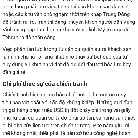
hiện đang phải làm việc từ xa tại các khách sạn dân sự
hoặc các khu văn phòng tạm thời trên khắp Trung Đông
để tránh rủi ro. Iran thì đang khuyến khích người dân Vùng
Vịnh cung cấp tọa độ các khu vực có lính Mỹ trú ngụ để
Tehran ra đòn tấn công.
Việc phân tán lực lượng từ căn cứ quân sự ra khách sạn
là minh chứng rõ ràng nhất cho thấy sự bất cập của tư
duy dùng vũ khí tinh vi đắt đỏ để đối đầu với hỏa lực bầy
đàn giá rẻ.
Chi phí thực sự của chiến tranh
Chiến tranh hiện đại có bản chất cốt lõi là một cỗ máy
tiêu hao vật chất với tốc độ khủng khiếp. Những quả đạn
trị giá hàng chục triệu USD bị đốt cháy chỉ trong vài giây,
những căn cứ quân sự tỷ đô phải sơ tán, và hàng vạn thiết
bị bị phá hủy liên tục trên chiến trường. Phe nắm giữ lợi
thế không nhất thiết phải là bên sở hữu công nghệ hoàn