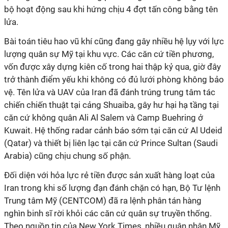
bộ hoạt động sau khi hứng chịu 4 đợt tấn công bằng tên
lửa.
Bài toán tiêu hao vũ khí cũng đang gây nhiều hệ lụy với lực
lượng quân sự Mỹ tại khu vực. Các căn cứ tiền phương,
vốn được xây dựng kiên cố trong hai thập kỷ qua, giờ đây
trở thành điểm yếu khi không có đủ lưới phòng không bảo
vệ. Tên lửa và UAV của Iran đã đánh trúng trung tâm tác
chiến chiến thuật tại cảng Shuaiba, gây hư hại hạ tầng tại
căn cứ không quân Ali Al Salem và Camp Buehring ở
Kuwait. Hệ thống radar cảnh báo sớm tại căn cứ Al Udeid
(Qatar) và thiết bị liên lạc tại căn cứ Prince Sultan (Saudi
Arabia) cũng chịu chung số phận.
Đối diện với hỏa lực rẻ tiền được sản xuất hàng loạt của
Iran trong khi số lượng đạn đánh chặn có hạn, Bộ Tư lệnh
Trung tâm Mỹ (CENTCOM) đã ra lệnh phân tán hàng
nghìn binh sĩ rời khỏi các căn cứ quân sự truyền thống.
Theo nguồn tin của New York Times, nhiều quân nhân Mỹ