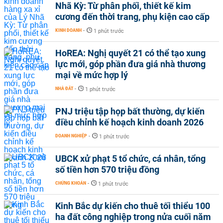
Nhã Kỳ: Từ phân phối, thiết kế kim
cương đến thời trang, phụ kiện cao cấp
KINH DOANH
-
1 phút trước
HoREA: Nghị quyết 21 có thể tạo xung
lực mới, góp phần đưa giá nhà thương
mại về mức hợp lý
NHÀ ĐẤT
-
1 phút trước
PNJ triệu tập họp bất thường, dự kiến
điều chỉnh kế hoạch kinh doanh 2026
DOANH NGHIỆP
-
1 phút trước
UBCK xử phạt 5 tổ chức, cá nhân, tổng
số tiền hơn 570 triệu đồng
CHỨNG KHOÁN
-
1 phút trước
Kinh Bắc dự kiến cho thuê tối thiểu 100
ha đất công nghiệp trong nửa cuối năm