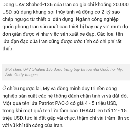
Dòng UAV Shahed-136 của Iran có giá chỉ khoảng 20.000
USD, sử dụng khung sợi thủy tinh và động cơ 2 kỳ sao
chép ngược từ thiết bị dân dụng. Ngành công nghiệp
quốc phòng Iran sản xuất các thiết bị bay này với mức độ
đơn giản được ví như việc sản xuất xe đạp. Các loại tên
lửa đạn đạo của Iran cũng được ước tính có chi phí rất
thấp.
Một chiếc UAV Shahed 136 được trưng bày tại tòa nhà Quốc hội Mỹ.
Ảnh:
Getty Images.
Ở chiều ngược lại, Mỹ và đồng minh duy trì nền công
nghiệp sản xuất các hệ thống đánh chặn tinh vi và đắt đỏ.
Một quả tên lửa Patriot PAC-3 có giá 4 - 5 triệu USD,
trong khi một quả tên lửa tầm cao THAAD lên tới 12 - 15
triệu USD, tức là đắt gấp vài chục, thậm chí vài trăm lần so
với vũ khí tấn công của Iran.