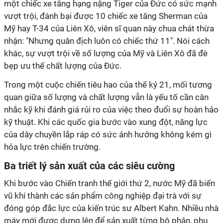
một chiếc xe tăng hạng nặng Tiger của Đức có sức mạnh
vượt trội, đánh bại được 10 chiếc xe tăng Sherman của
Mỹ hay T-34 của Liên Xô, viên sĩ quan này chua chát thừa
nhận: "Nhưng quân địch luôn có chiếc thứ 11". Nói cách
khác, sự vượt trội về số lượng của Mỹ và Liên Xô đã đè
bẹp ưu thế chất lượng của Đức.
Trong một cuộc chiến tiêu hao của thế kỷ 21, mối tương
quan giữa số lượng và chất lượng vẫn là yếu tố cần cân
nhắc kỹ khi đánh giá rủi ro của việc theo đuổi sự hoàn hảo
kỹ thuật. Khi các quốc gia bước vào xung đột, năng lực
của dây chuyền lắp ráp có sức ảnh hưởng không kém gì
hỏa lực trên chiến trường.
Ba triết lý sản xuất của các siêu cường
Khi bước vào Chiến tranh thế giới thứ 2, nước Mỹ đã biến
vũ khí thành các sản phẩm công nghiệp đại trà với sự
đóng góp đắc lực của kiến trúc sư Albert Kahn. Nhiều nhà
máy mới được dựng lên để sản xuất từng bộ phận, phụ