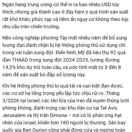
Ngân hàng trung ương có thể in ra bao nhiêu USD tùy
thích, nhưng giá thành cao ở đây hàm ý quá trình sản xuất
rất khó khăn, phức tạp và tiềm ẩn nguy cơ không theo kịp
nhu cầu trên chiến trường.
Nền công nghiệp phương Tây mất nhiều năm để bổ sung
lượng đạn đánh chặn bị hệ thống phòng thủ sử dụng chỉ
trong vài tuần xung đột. Điển hình, Mỹ đã tiêu thụ 92 quả
đạn THAAD trong xung đột 2024-2025, tương đương
14,3% kho dự trữ toàn cầu, và ước tính mất từ 3 đến 8
năm để sản xuất bù đắp số lượng này.
Khi hệ thống phòng thủ bị quá tải và cạn kiệt đạn dược,
các cơ sở hạ tầng trọng yếu lập tức chịu rủi ro. Tháng
3/2026 tại Israel, các tên lửa của Iran đã xuyên thủng lưới
phòng không, đánh trúng các khu dân cư tại Tel Aviv,
Jerusalem và thị trấn Dimona – nơi có lò phản ứng hạt
nhân của Israel, khiến hơn 180 người bị thương. Sân bay
quốc gia Ben Gurion cũng phải đóng cửa và ngừng toàn