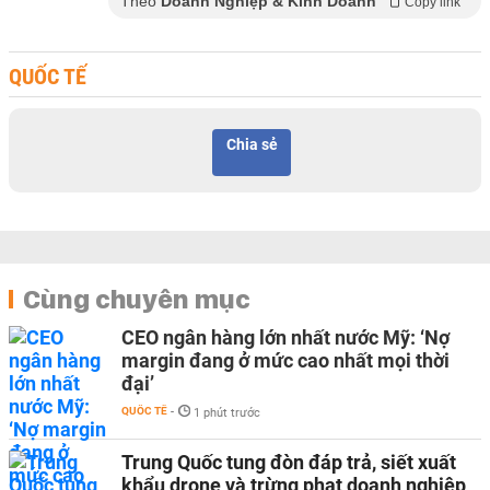
Theo
Doanh Nghiệp & Kinh Doanh
Copy link
QUỐC TẾ
Chia sẻ
Cùng chuyên mục
CEO ngân hàng lớn nhất nước Mỹ: ‘Nợ
margin đang ở mức cao nhất mọi thời
đại’
QUỐC TẾ
-
1 phút trước
Trung Quốc tung đòn đáp trả, siết xuất
khẩu drone và trừng phạt doanh nghiệp