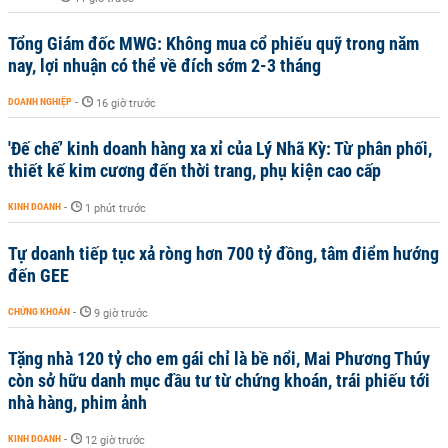
Tổng Giám đốc MWG: Không mua cổ phiếu quỹ trong năm
nay, lợi nhuận có thể về đích sớm 2-3 tháng
DOANH NGHIỆP
-
16 giờ trước
'Đế chế’ kinh doanh hàng xa xỉ của Lý Nhã Kỳ: Từ phân phối,
thiết kế kim cương đến thời trang, phụ kiện cao cấp
KINH DOANH
-
1 phút trước
Tự doanh tiếp tục xả ròng hơn 700 tỷ đồng, tâm điểm hướng
đến GEE
CHỨNG KHOÁN
-
9 giờ trước
Tặng nhà 120 tỷ cho em gái chỉ là bề nổi, Mai Phương Thúy
còn sở hữu danh mục đầu tư từ chứng khoán, trái phiếu tới
nhà hàng, phim ảnh
KINH DOANH
-
12 giờ trước