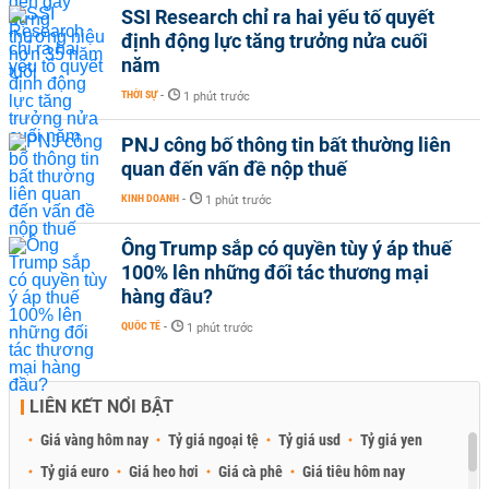
SSI Research chỉ ra hai yếu tố quyết
định động lực tăng trưởng nửa cuối
năm
THỜI SỰ
-
1 phút trước
PNJ công bố thông tin bất thường liên
quan đến vấn đề nộp thuế
KINH DOANH
-
1 phút trước
Ông Trump sắp có quyền tùy ý áp thuế
100% lên những đối tác thương mại
hàng đầu?
QUỐC TẾ
-
1 phút trước
LIÊN KẾT NỔI BẬT
Giá vàng hôm nay
Tỷ giá ngoại tệ
Tỷ giá usd
Tỷ giá yen
Tỷ giá euro
Giá heo hơi
Giá cà phê
Giá tiêu hôm nay