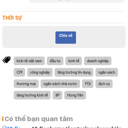
THỜI SỰ
Chia sẻ
kinh tế việt nam
đầu tư
kinh tế
doanh nghiệp
CPI
công nghiệp
tăng trưởng tín dụng
ngân sách
thương mại
ngân sách nhà nước
FDI
dịch vụ
tăng trưởng kinh tế
IIP
Hưng Yên
Có thể bạn quan tâm