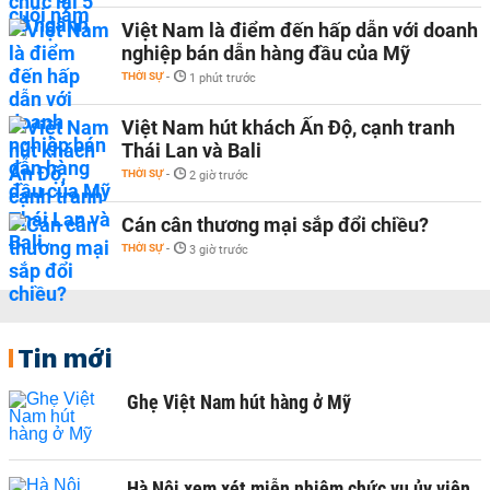
Việt Nam là điểm đến hấp dẫn với doanh
nghiệp bán dẫn hàng đầu của Mỹ
THỜI SỰ
-
1 phút trước
Việt Nam hút khách Ấn Độ, cạnh tranh
Thái Lan và Bali
THỜI SỰ
-
2 giờ trước
Cán cân thương mại sắp đổi chiều?
THỜI SỰ
-
3 giờ trước
Tin mới
Ghẹ Việt Nam hút hàng ở Mỹ
Hà Nội xem xét miễn nhiệm chức vụ ủy viên