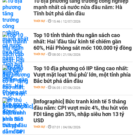
10 địa phương tăng trưởng công nghiệp
mạnh nhất cả nước nửa đầu năm: Hà
Tĩnh bứt phá dẫn đầu
THỜI SỰ
-
15:46 | 12/07/2026
Top 10 tỉnh thành thu ngân sách cao
nhất: Hai 'đầu tàu' kinh tế chiếm gần
60%, Hải Phòng sát mốc 100.000 tỷ đồng
THỜI SỰ
-
08:00 | 21/06/2026
Top 10 địa phương có IIP tăng cao nhất:
Vượt mặt loạt 'thủ phủ' lớn, một tỉnh phía
Bắc bứt phá dẫn đầu
THỜI SỰ
-
06:05 | 07/06/2026
[Infographic] Bức tranh kinh tế 5 tháng
đầu năm: CPI vượt mức 4%, thu hút vốn
FDI tăng gần 35%, nhập siêu hơn 13 tỷ
USD
THỜI SỰ
-
07:01 | 04/06/2026