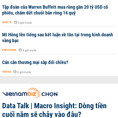
Tập đoàn của Warren Buffett mua ròng gần 20 tỷ USD cổ
phiếu, chấm dứt chuỗi bán ròng 14 quý
QUỐC TẾ
-
5 giờ trước
Mi Hồng lên tiếng sau kết luận về tồn tại trong kinh doanh
vàng bạc
KINH DOANH
-
4 giờ trước
Cán cân thương mại sắp đổi chiều?
THỜI SỰ
-
3 giờ trước
Data Talk | Macro Insight: Dòng tiền
cuối năm sẽ chảy vào đâu?