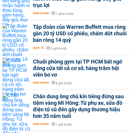
trục lợi
KINH DOANH
-
1 phút trước
Tập đoàn của Warren Buffett mua ròng
gần 20 tỷ USD cổ phiếu, chấm dứt chuỗi
bán ròng 14 quý
QUỐC TẾ
-
5 giờ trước
Chuỗi phòng gym tại TP HCM bất ngờ
đóng cửa tất cả cơ sở, hàng trăm hội
viên bơ vơ
KINH DOANH
-
6 giờ trước
Chân dung ông chủ kín tiếng đứng sau
tiệm vàng Mi Hồng: Từ phụ xe, sửa đồ
điện tử cũ đến gây dựng thương hiệu
hơn 35 năm tuổi
KINH DOANH
-
1 giờ trước