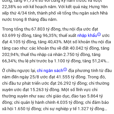
đồng, tăng 91,73% so với cùng kỳ năm trước và vượt
22,38% so với kế hoạch năm. Với kết quả này, Hưng Yên
xếp thứ 4/34 tỉnh, thành phố về tổng thu ngân sách Nhà
nước trong 8 tháng đầu năm.
Trong tổng thu 67.803 tỷ đồng, thu nội địa ước đạt
63.699 tỷ đồng, tăng 96,35%; thuế xuất
nhập khẩu
ước
đạt 4.105 tỷ đồng, tăng 40,43%. Một số khoản thu nội địa
tăng cao như: các khoản thu về đất 40.042 tỷ đồng, tăng
202,94%; thuế thu nhập cá nhân 2.750 tỷ đồng, tăng
66,34%; thu lệ phí trước bạ 1.100 tỷ đồng, tăng 51,24%...
Ở chiều ngược lại,
chi ngân sách
địa phương tính từ đầu
năm đến ngày 25/8 ước đạt 41.555 tỷ đồng. Trong đó,
chi đầu tư phát triển ước đạt 26.292 tỷ đồng; chi thường
xuyên ước đạt 15.263 tỷ đồng. Một số lĩnh vực chi
thường xuyên như sau: chi giáo dục, đào tạo 5.864 tỷ
đồng; chi quản lý hành chính 4.035 tỷ đồng; chi đảm bảo
xã hội 1.650 tỷ đồng; chi sự nghiệp y tế 1.327 tỷ đồng…