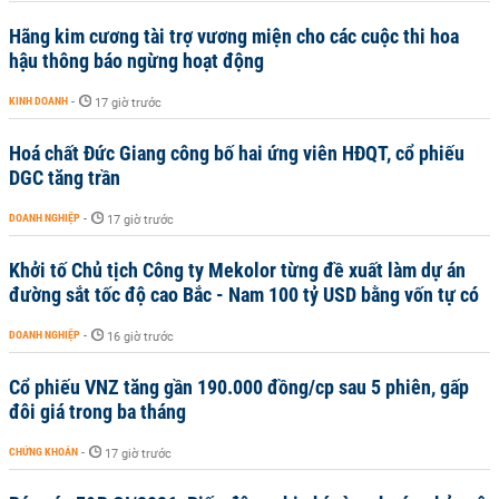
Hãng kim cương tài trợ vương miện cho các cuộc thi hoa
hậu thông báo ngừng hoạt động
KINH DOANH
-
17 giờ trước
Hoá chất Đức Giang công bố hai ứng viên HĐQT, cổ phiếu
DGC tăng trần
DOANH NGHIỆP
-
17 giờ trước
Khởi tố Chủ tịch Công ty Mekolor từng đề xuất làm dự án
đường sắt tốc độ cao Bắc - Nam 100 tỷ USD bằng vốn tự có
DOANH NGHIỆP
-
16 giờ trước
Cổ phiếu VNZ tăng gần 190.000 đồng/cp sau 5 phiên, gấp
đôi giá trong ba tháng
CHỨNG KHOÁN
-
17 giờ trước