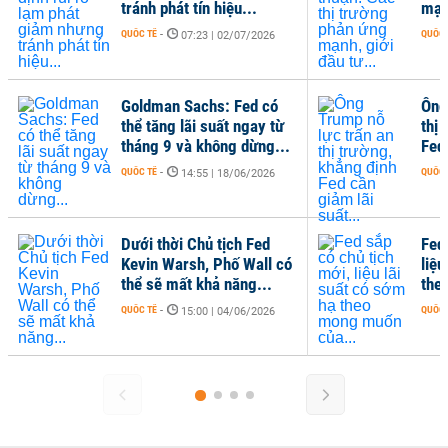
tránh phát tín hiệu...
mạnh
QUỐC TẾ
-
QUỐC 
07:23 | 02/07/2026
Goldman Sachs: Fed có
Ông
thể tăng lãi suất ngay từ
thị
tháng 9 và không dừng...
Fed 
QUỐC TẾ
-
QUỐC 
14:55 | 18/06/2026
Dưới thời Chủ tịch Fed
Fed
Kevin Warsh, Phố Wall có
liệu
thể sẽ mất khả năng...
the
QUỐC TẾ
-
QUỐC 
15:00 | 04/06/2026