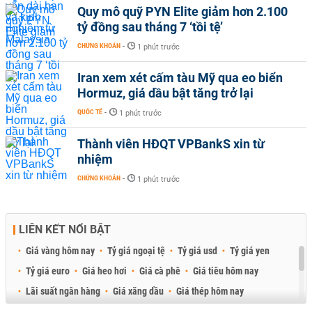
Quy mô quỹ PYN Elite giảm hơn 2.100
tỷ đồng sau tháng 7 ‘tồi tệ’
CHỨNG KHOÁN
-
1 phút trước
Iran xem xét cấm tàu Mỹ qua eo biển
Hormuz, giá dầu bật tăng trở lại
QUỐC TẾ
-
1 phút trước
Thành viên HĐQT VPBankS xin từ
nhiệm
CHỨNG KHOÁN
-
1 phút trước
LIÊN KẾT NỔI BẬT
Giá vàng hôm nay
Tỷ giá ngoại tệ
Tỷ giá usd
Tỷ giá yen
Tỷ giá euro
Giá heo hơi
Giá cà phê
Giá tiêu hôm nay
Lãi suất ngân hàng
Giá xăng dầu
Giá thép hôm nay
Giá sầu riêng
Giá thịt heo
Giá gạo
Giá cao su