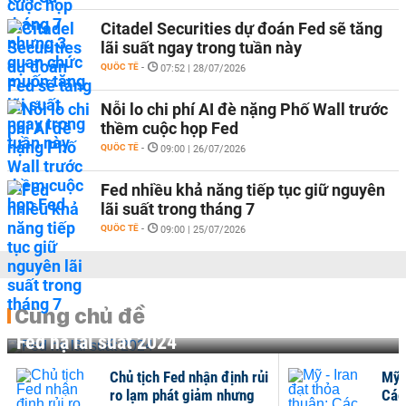
Citadel Securities dự đoán Fed sẽ tăng
lãi suất ngay trong tuần này
QUỐC TẾ
-
07:52 | 28/07/2026
Nỗi lo chi phí AI đè nặng Phố Wall trước
thềm cuộc họp Fed
QUỐC TẾ
-
09:00 | 26/07/2026
Fed nhiều khả năng tiếp tục giữ nguyên
lãi suất trong tháng 7
QUỐC TẾ
-
09:00 | 25/07/2026
Cùng chủ đề
Fed hạ lãi suất 2024
Chủ tịch Fed nhận định rủi
Mỹ -
ro lạm phát giảm nhưng
Các