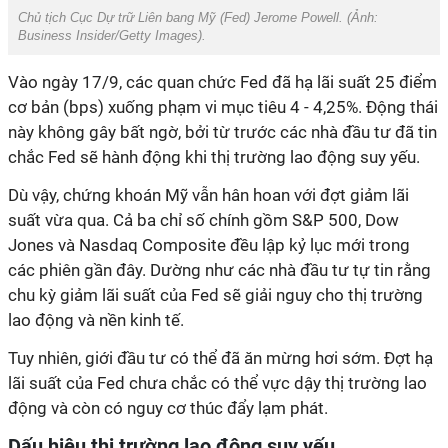
Chủ tịch Cục Dự trữ Liên bang Mỹ (Fed) Jerome Powell. (Ảnh:
Business Insider/Getty Images).
Vào ngày 17/9, các quan chức Fed đã hạ lãi suất 25 điểm
cơ bản (bps) xuống phạm vi mục tiêu 4 - 4,25%. Động thái
này không gây bất ngờ, bởi từ trước các nhà đầu tư đã tin
chắc Fed sẽ hành động khi thị trường lao động suy yếu.
Dù vậy, chứng khoán Mỹ vẫn hân hoan với đợt giảm lãi
suất vừa qua. Cả ba chỉ số chính gồm S&P 500, Dow
Jones và Nasdaq Composite đều lập kỷ lục mới trong
các phiên gần đây. Dường như các nhà đầu tư tự tin rằng
chu kỳ giảm lãi suất của Fed sẽ giải nguy cho thị trường
lao động và nền kinh tế.
Tuy nhiên, giới đầu tư có thể đã ăn mừng hơi sớm. Đợt hạ
lãi suất của Fed chưa chắc có thể vực dậy thị trường lao
động và còn có nguy cơ thúc đẩy lạm phát.
Dấu hiệu thị trường lao động suy yếu