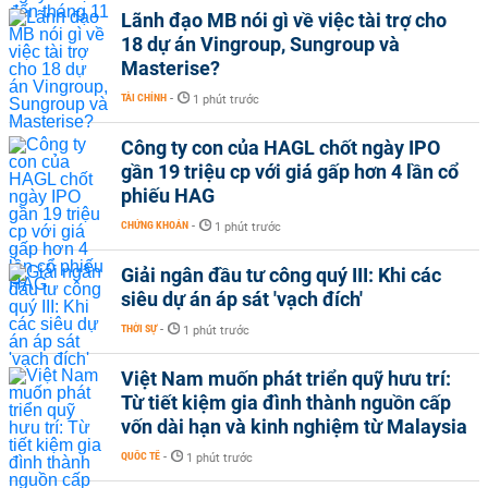
Lãnh đạo MB nói gì về việc tài trợ cho
18 dự án Vingroup, Sungroup và
Masterise?
TÀI CHÍNH
-
1 phút trước
Công ty con của HAGL chốt ngày IPO
gần 19 triệu cp với giá gấp hơn 4 lần cổ
phiếu HAG
CHỨNG KHOÁN
-
1 phút trước
Giải ngân đầu tư công quý III: Khi các
siêu dự án áp sát 'vạch đích'
THỜI SỰ
-
1 phút trước
Việt Nam muốn phát triển quỹ hưu trí:
Từ tiết kiệm gia đình thành nguồn cấp
vốn dài hạn và kinh nghiệm từ Malaysia
QUỐC TẾ
-
1 phút trước