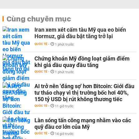
Cùng chuyên mục
Iran xem xét cấm tàu Mỹ qua eo biển
Hormuz, giá dầu bật tăng trở lại
QUỐC TẾ
-
1 phút trước
Chứng khoán Mỹ đồng loạt giảm điểm
khi giá dầu quay đầu tăng
QUỐC TẾ
-
1 phút trước
AI trở nên 'đáng sợ' hơn Bitcoin: Giới đầu
tư tháo chạy vì thị trường bốc hơi 40%,
150 tỷ USD bị rút không thương tiếc
QUỐC TẾ
-
11 giờ trước
Làn sóng tấn công mạng nhằm vào các
quỹ đầu cơ lớn của Mỹ
QUỐC TẾ
-
14 giờ trước