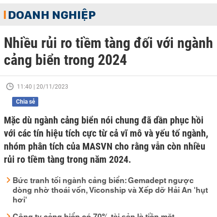
DOANH NGHIỆP
Nhiều rủi ro tiềm tàng đối với ngành
cảng biển trong 2024
11:40 | 20/11/2023
Chia sẻ
Mặc dù ngành cảng biển nói chung đã dần phục hồi
với các tín hiệu tích cực từ cả vĩ mô và yếu tố ngành,
nhóm phân tích của MASVN cho rằng vẫn còn nhiều
rủi ro tiềm tàng trong năm 2024.
Bức tranh tối ngành cảng biển: Gemadept ngược
dòng nhờ thoái vốn, Viconship và Xếp dỡ Hải An 'hụt
hơi'
Công ty cảng biển có 70% tài sản là tiền mặt