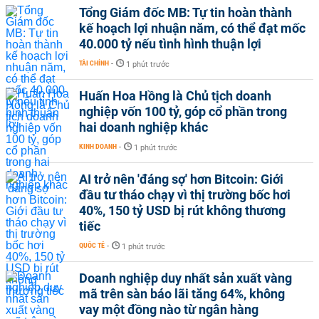
Tổng Giám đốc MB: Tự tin hoàn thành
kế hoạch lợi nhuận năm, có thể đạt mốc
40.000 tỷ nếu tình hình thuận lợi
TÀI CHÍNH
-
1 phút trước
Huấn Hoa Hồng là Chủ tịch doanh
nghiệp vốn 100 tỷ, góp cổ phần trong
hai doanh nghiệp khác
KINH DOANH
-
1 phút trước
AI trở nên 'đáng sợ' hơn Bitcoin: Giới
đầu tư tháo chạy vì thị trường bốc hơi
40%, 150 tỷ USD bị rút không thương
tiếc
QUỐC TẾ
-
1 phút trước
Doanh nghiệp duy nhất sản xuất vàng
mã trên sàn báo lãi tăng 64%, không
vay một đồng nào từ ngân hàng