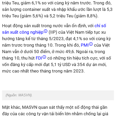
triệu Teu, giảm 6,1% so với cùng kỳ năm trước. Trong đó,
sản lượng container xuất và nhập khẩu ước lần lượt là 5,3
triệu Teu (giảm 5,6%) và 5,2 triệu Teu (giảm 8,8%).
Hoạt động sản xuất trong nước vẫn ổn định, với
chỉ số
sản xuất công nghiệp
(IIP) của Việt Nam tiếp tục xu
hướng tăng kể từ tháng 5/2023, đạt 4,1% so với cùng kỳ
năm trươc trong tháng 10. Trong khi đó,
PMI
của Việt
Nam vẫn ở dưới 50 điểm, ở mức 49,6. Ngoài ra, trong
tháng 10, thu hút
FDI
có những tín hiệu tích cực, với số
vốn đăng ký cấp mới đạt 5,1 tỷ USD và 354 dự án mới,
mức cao nhất theo tháng trong năm 2023.
(Nguồn:
MASVN
).
Mặt khác, MASVN quan sát thấy một số động thái gần
đây của các công ty vận tải biển lớn nhằm chống lại giá