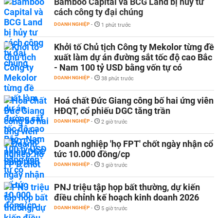
Bamboo Capital và BCG Land bị hủy tư
cách công ty đại chúng
DOANH NGHIỆP
-
1 phút trước
Khởi tố Chủ tịch Công ty Mekolor từng đề
xuất làm dự án đường sắt tốc độ cao Bắc
- Nam 100 tỷ USD bằng vốn tự có
DOANH NGHIỆP
-
38 phút trước
Hoá chất Đức Giang công bố hai ứng viên
HĐQT, cổ phiếu DGC tăng trần
DOANH NGHIỆP
-
2 giờ trước
Doanh nghiệp 'họ FPT' chốt ngày nhận cổ
tức 10.000 đồng/cp
DOANH NGHIỆP
-
3 giờ trước
PNJ triệu tập họp bất thường, dự kiến
điều chỉnh kế hoạch kinh doanh 2026
DOANH NGHIỆP
-
5 giờ trước