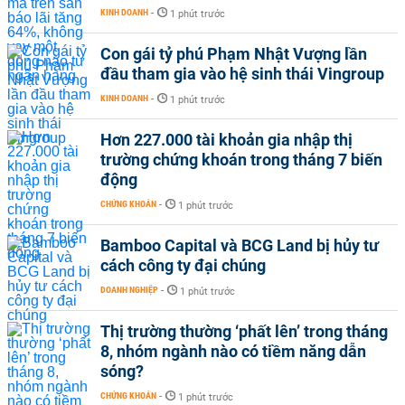
KINH DOANH
-
1 phút trước
Con gái tỷ phú Phạm Nhật Vượng lần
đầu tham gia vào hệ sinh thái Vingroup
KINH DOANH
-
1 phút trước
Hơn 227.000 tài khoản gia nhập thị
trường chứng khoán trong tháng 7 biến
động
CHỨNG KHOÁN
-
1 phút trước
Bamboo Capital và BCG Land bị hủy tư
cách công ty đại chúng
DOANH NGHIỆP
-
1 phút trước
Thị trường thường ‘phất lên’ trong tháng
8, nhóm ngành nào có tiềm năng dẫn
sóng?
CHỨNG KHOÁN
-
1 phút trước