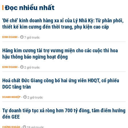
Đọc nhiều nhất
'Đế chế’ kinh doanh hàng xa xỉ của Lý Nhã Kỳ: Từ phân phối,
thiết kế kim cương đến thời trang, phụ kiện cao cấp
KINH DOANH
-
7 giờ trước
Hãng kim cương tài trợ vương miện cho các cuộc thi hoa
hậu thông báo ngừng hoạt động
KINH DOANH
-
2 giờ trước
Hoá chất Đức Giang công bố hai ứng viên HĐQT, cổ phiếu
DGC tăng trần
DOANH NGHIỆP
-
2 giờ trước
Tự doanh tiếp tục xả ròng hơn 700 tỷ đồng, tâm điểm hướng
đến GEE
CHỨNG KHOÁN
-
19 giờ trước