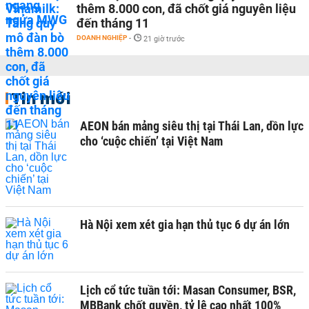
thêm 8.000 con, đã chốt giá nguyên liệu
đến tháng 11
DOANH NGHIỆP
-
21 giờ trước
Tin mới
AEON bán mảng siêu thị tại Thái Lan, dồn lực
cho ‘cuộc chiến’ tại Việt Nam
Hà Nội xem xét gia hạn thủ tục 6 dự án lớn
Lịch cổ tức tuần tới: Masan Consumer, BSR,
MBBank chốt quyền, tỷ lệ cao nhất 100%