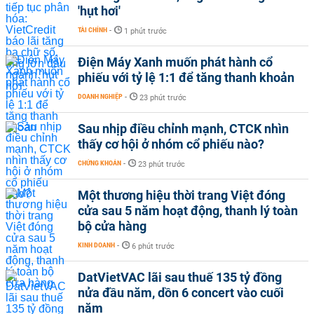
'hụt hơi'
TÀI CHÍNH
-
1 phút trước
Điện Máy Xanh muốn phát hành cổ
phiếu với tỷ lệ 1:1 để tăng thanh khoản
DOANH NGHIỆP
-
23 phút trước
Sau nhịp điều chỉnh mạnh, CTCK nhìn
thấy cơ hội ở nhóm cổ phiếu nào?
CHỨNG KHOÁN
-
23 phút trước
Một thương hiệu thời trang Việt đóng
cửa sau 5 năm hoạt động, thanh lý toàn
bộ cửa hàng
KINH DOANH
-
6 phút trước
DatVietVAC lãi sau thuế 135 tỷ đồng
nửa đầu năm, dồn 6 concert vào cuối
năm