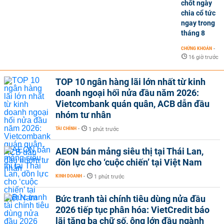
chốt ngày
chia cổ tức
ngay trong
tháng 8
CHỨNG KHOÁN
-
16 giờ trước
TOP 10 ngân hàng lãi lớn nhất từ kinh
doanh ngoại hối nửa đầu năm 2026:
Vietcombank quán quân, ACB dẫn đầu
nhóm tư nhân
TÀI CHÍNH
-
1 phút trước
AEON bán mảng siêu thị tại Thái Lan,
dồn lực cho ‘cuộc chiến’ tại Việt Nam
KINH DOANH
-
1 phút trước
Bức tranh tài chính tiêu dùng nửa đầu
2026 tiếp tục phân hóa: VietCredit báo
lãi tăng ba chữ số, ông lớn đầu ngành