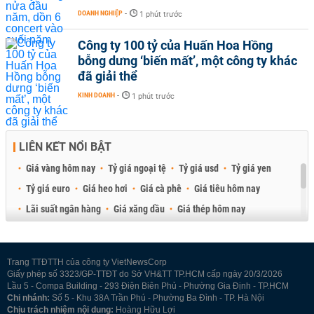
DOANH NGHIỆP
-
1 phút trước
Công ty 100 tỷ của Huấn Hoa Hồng
bỗng dưng ‘biến mất’, một công ty khác
đã giải thể
KINH DOANH
-
1 phút trước
LIÊN KẾT NỔI BẬT
Giá vàng hôm nay
Tỷ giá ngoại tệ
Tỷ giá usd
Tỷ giá yen
Tỷ giá euro
Giá heo hơi
Giá cà phê
Giá tiêu hôm nay
Lãi suất ngân hàng
Giá xăng dầu
Giá thép hôm nay
Giá sầu riêng
Giá thịt heo
Giá gạo
Giá cao su
Best Retail Brokers
Diễn đàn đầu tư Việt Nam 2026
Trang TTĐTTH của công ty VietNewsCorp
Giấy phép số 3323/GP-TTĐT do Sở VH&TT TP.HCM cấp ngày 20/3/2026
Lầu 5 - Compa Building - 293 Điện Biên Phủ - Phường Gia Định - TP.HCM
Chi nhánh:
Số 5 - Khu 38A Trần Phú - Phường Ba Đình - TP. Hà Nội
Chịu trách nhiệm nội dung:
Hoàng Hữu Lợi