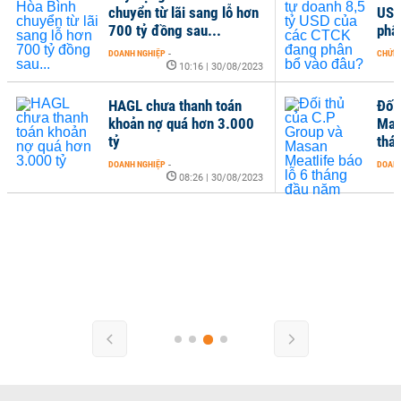
chuyển từ lãi sang lỗ hơn
USD
700 tỷ đồng sau...
phâ
DOANH NGHIỆP
-
CHỨN
10:16 | 30/08/2023
HAGL chưa thanh toán
Đối
khoản nợ quá hơn 3.000
Masa
tỷ
thá
DOANH NGHIỆP
-
DOANH
08:26 | 30/08/2023