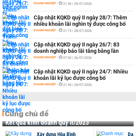
DOANH NGHIỆP
-
21:36 | 29/07/2026
Cập nhật KQKD quý II ngày 28/7: Thêm
nhiều khoản lãi nghìn tỷ được công bố
DOANH NGHIỆP
-
21:15 | 28/07/2026
Cập nhật KQKD quý II ngày 26/7: 83
doanh nghiệp báo lãi tăng bằng lần
DOANH NGHIỆP
-
07:00 | 26/07/2026
Cập nhật KQKD quý II ngày 24/7: Nhiều
khoản lãi kỷ lục được công bố
DOANH NGHIỆP
-
21:34 | 24/07/2026
Cùng chủ đề
Kết quả kinh doanh quý II/2023
Xây dựng Hòa Bình
Dan