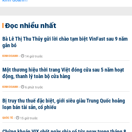
Đọc nhiều nhất
Bà Lê Thị Thu Thủy gửi lời chào tạm biệt VinFast sau 9 năm
gắn bó
KINH DOANH
-
14 giờ trước
Một thương hiệu thời trang Việt đóng cửa sau 5 năm hoạt
động, thanh lý toàn bộ cửa hàng
KINH DOANH
-
6 phút trước
Bị truy thu thuế đặc biệt, giới siêu giàu Trung Quốc hoảng
loạn bán tài sản, cổ phiếu
QUỐC TẾ
-
15 giờ trước
Chứng khoán VIX chốt ngày chia cổ tức ngay trong tháng 8