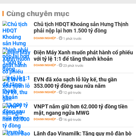
Cùng chuyên mục
Chủ tịch HĐQT Khoáng sản Hưng Thịnh
phải nộp lại hơn 1.500 tỷ đồng
DOANH NGHIỆP
-
1 phút trước
Điện Máy Xanh muốn phát hành cổ phiếu
với tỷ lệ 1:1 để tăng thanh khoản
DOANH NGHIỆP
-
23 phút trước
EVN đã xóa sạch lỗ lũy kế, thu gần
353.000 tỷ đồng sau nửa năm
DOANH NGHIỆP
-
12 giờ trước
VNPT nắm giữ hơn 62.000 tỷ đồng tiền
mặt, ngang ngửa MWG
DOANH NGHIỆP
-
16 giờ trước
Lãnh đạo Vinamilk: Tăng quy mô đàn bò