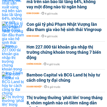
mã trên sàn báo lãi tăng 64%, không
vay một đồng nào từ ngân hàng
KINH DOANH
-
4 giờ trước
Con gái tỷ phú Phạm Nhật Vượng lần
đầu tham gia vào hệ sinh thái Vingroup
KINH DOANH
-
4 giờ trước
Hơn 227.000 tài khoản gia nhập thị
trường chứng khoán trong tháng 7 biến
động
CHỨNG KHOÁN
-
4 giờ trước
Bamboo Capital và BCG Land bị hủy tư
cách công ty đại chúng
DOANH NGHIỆP
-
6 giờ trước
Thị trường thường ‘phất lên’ trong tháng
8, nhóm ngành nào có tiềm năng dẫn