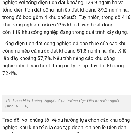
nghiệp với
tổng diện tích đất khoảng
129,9
nghìn h
a và
t
ổng diện tích đất công nghiệp đạt khoảng
89,2
nghìn ha,
trong đó bao gồm 4 khu chế xuất
.
Tuy nhiên, trong số 416
khu công nghiệp mới có 296 khu đi vào hoạt động
còn
11
9
khu công nghiệp đang trong quá trình xây dựng.
T
ổng diện tích đất công nghiệp đã cho thuê của các khu
công nghiệp cả nước đạt khoảng
51,8
nghìn ha, đạt tỷ lệ
lấp đầy khoảng 5
7,7%. N
ếu tính riêng các khu công
nghiệp đã đi vào hoạt động có tỷ lệ lấp đầy đạt khoảng
7
2,4
%.
TS. Phan Hữu Thắng, Nguyên Cục trưởng Cục Đầu tư nước ngoài.
(Ảnh:
VIPFA
).
Trao đổi với chúng tôi về xu hướng lựa chọn các khu công
nghiệp, khu kinh tế của các tập đoàn lớn bên lề Diễn đàn