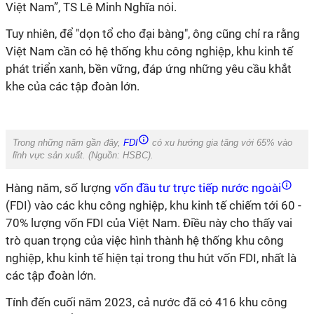
Việt Nam”, TS Lê Minh Nghĩa nói.
Tuy nhiên, để "dọn tổ cho đại bàng", ông cũng chỉ ra rằng
Việt Nam cần có hệ thống khu công nghiệp, khu kinh tế
phát triển xanh, bền vững, đáp ứng những yêu cầu khắt
khe của các tập đoàn lớn.
Trong những năm gần đây,
FDI
có xu hướng gia tăng với 65% vào
lĩnh vực sản xuất. (Nguồn:
HSBC
).
Hàng năm, số lượng
vốn đầu tư trực tiếp nước ngoài
(FDI) vào các khu công nghiệp, khu kinh tế chiếm tới 60 -
70% lượng vốn FDI của Việt Nam. Điều này cho thấy vai
trò quan trọng của việc hình thành hệ thống khu công
nghiệp, khu kinh tế hiện tại trong thu hút vốn FDI, nhất là
các tập đoàn lớn.
Tính đến cuối năm 2023,
cả nước đã
có 4
16
khu công