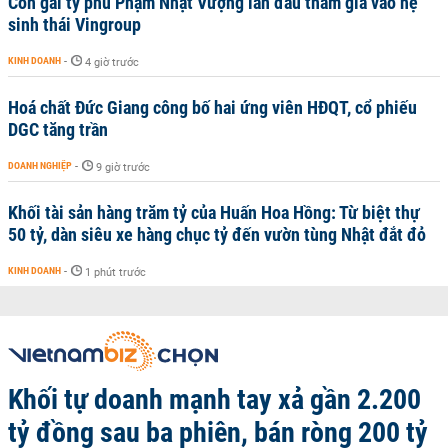
Con gái tỷ phú Phạm Nhật Vượng lần đầu tham gia vào hệ
sinh thái Vingroup
KINH DOANH
-
4 giờ trước
Hoá chất Đức Giang công bố hai ứng viên HĐQT, cổ phiếu
DGC tăng trần
DOANH NGHIỆP
-
9 giờ trước
Khối tài sản hàng trăm tỷ của Huấn Hoa Hồng: Từ biệt thự
50 tỷ, dàn siêu xe hàng chục tỷ đến vườn tùng Nhật đắt đỏ
KINH DOANH
-
1 phút trước
Khối tự doanh mạnh tay xả gần 2.200
tỷ đồng sau ba phiên, bán ròng 200 tỷ