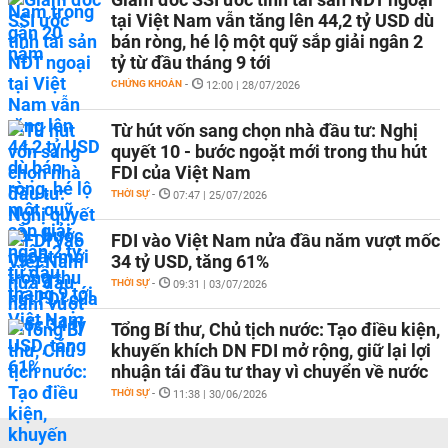
tại Việt Nam vẫn tăng lên 44,2 tỷ USD dù
bán ròng, hé lộ một quỹ sắp giải ngân 2
tỷ từ đầu tháng 9 tới
CHỨNG KHOÁN
-
12:00 | 28/07/2026
Từ hút vốn sang chọn nhà đầu tư: Nghị
quyết 10 - bước ngoặt mới trong thu hút
FDI của Việt Nam
THỜI SỰ
-
07:47 | 25/07/2026
FDI vào Việt Nam nửa đầu năm vượt mốc
34 tỷ USD, tăng 61%
THỜI SỰ
-
09:31 | 03/07/2026
Tổng Bí thư, Chủ tịch nước: Tạo điều kiện,
khuyến khích DN FDI mở rộng, giữ lại lợi
nhuận tái đầu tư thay vì chuyển về nước
THỜI SỰ
-
11:38 | 30/06/2026