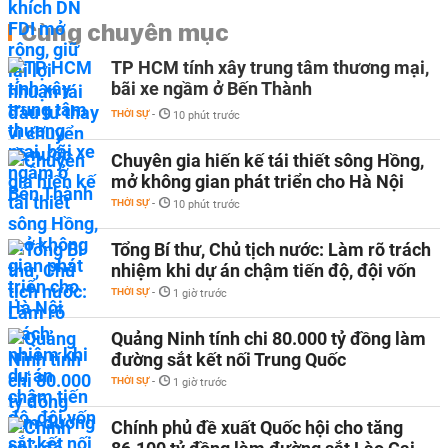
Cùng chuyên mục
TP HCM tính xây trung tâm thương mại,
bãi xe ngầm ở Bến Thành
THỜI SỰ
-
10 phút trước
Chuyên gia hiến kế tái thiết sông Hồng,
mở không gian phát triển cho Hà Nội
THỜI SỰ
-
10 phút trước
Tổng Bí thư, Chủ tịch nước: Làm rõ trách
nhiệm khi dự án chậm tiến độ, đội vốn
THỜI SỰ
-
1 giờ trước
Quảng Ninh tính chi 80.000 tỷ đồng làm
đường sắt kết nối Trung Quốc
THỜI SỰ
-
1 giờ trước
Chính phủ đề xuất Quốc hội cho tăng