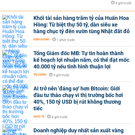
4 giờ trước
Khối tài sản hàng trăm tỷ của Huấn Hoa
Hồng: Từ biệt thự 50 tỷ, dàn siêu xe
hàng chục tỷ đến vườn tùng Nhật đắt đỏ
KINH DOANH
-
1 phút trước
Tổng Giám đốc MB: Tự tin hoàn thành
kế hoạch lợi nhuận năm, có thể đạt mốc
40.000 tỷ nếu tình hình thuận lợi
TÀI CHÍNH
-
3 giờ trước
AI trở nên 'đáng sợ' hơn Bitcoin: Giới
đầu tư tháo chạy vì thị trường bốc hơi
40%, 150 tỷ USD bị rút không thương
tiếc
QUỐC TẾ
-
4 giờ trước
Doanh nghiệp duy nhất sản xuất vàng