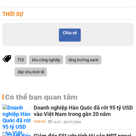
THỜI SỰ
Chia sẻ
FDI
khu công nghiệp
tăng trưởng xanh
đặc khu kinh tế
Có thể bạn quan tâm
Doanh nghiệp Hàn Quốc đã rót 95 tỷ USD
vào Việt Nam trong gần 20 năm
THỜI SỰ
-
14:07 | 28/07/2026
Giám đốc SSI ước tính tài sản NĐT ngoại