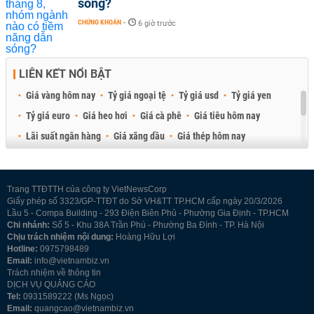
sóng?
CHỨNG KHOÁN
-
6 giờ trước
LIÊN KẾT NỔI BẬT
Giá vàng hôm nay
Tỷ giá ngoại tệ
Tỷ giá usd
Tỷ giá yen
Tỷ giá euro
Giá heo hơi
Giá cà phê
Giá tiêu hôm nay
Lãi suất ngân hàng
Giá xăng dầu
Giá thép hôm nay
Giá sầu riêng
Giá thịt heo
Giá gạo
Giá cao su
Best Retail Brokers
Diễn đàn đầu tư Việt Nam 2026
Trang TTĐTTH của công ty VietNewsCorp
Giấy phép số 3323/GP-TTĐT do Sở VH&TT TP.HCM cấp ngày 20/3/2026
Lầu 5 - Compa Building - 293 Điện Biên Phủ - Phường Gia Định - TP.HCM
Chi nhánh:
Số 5 - Khu 38A Trần Phú - Phường Ba Đình - TP. Hà Nội
Chịu trách nhiệm nội dung:
Hoàng Hữu Lợi
Hotline:
0975798489
Email:
info@vietnambiz.vn
Trách nhiệm về thông tin
DỊCH VỤ QUẢNG CÁO
Tel:
0931589222 (Ms Ngọc)
Email:
quangcao@vietnambiz.vn