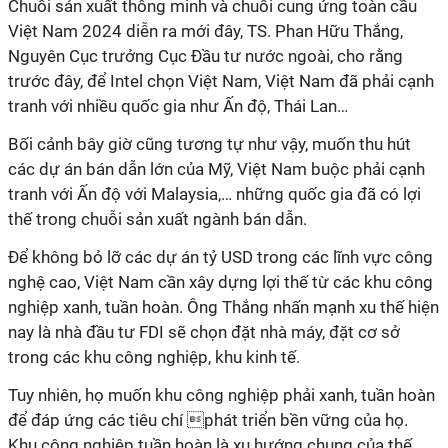
Chuỗi sản xuất thông minh và chuỗi cung ứng toàn cầu
Việt Nam 2024 diễn ra mới đây, TS. Phan Hữu Thắng,
Nguyên Cục trưởng Cục Đầu tư nước ngoài, cho rằng
trước đây, để Intel chọn Việt Nam, Việt Nam đã phải cạnh
tranh với nhiều quốc gia như Ấn độ, Thái Lan…
Bối cảnh bây giờ cũng tương tự như vậy, muốn thu hút
các dự án bán dẫn lớn của Mỹ, Việt Nam buộc phải cạnh
tranh với Ấn độ với Malaysia,… những quốc gia đã có lợi
thế trong chuỗi sản xuất ngành bán dẫn.
Để không bỏ lỡ các dự án tỷ USD trong các lĩnh vực công
nghệ cao, Việt Nam cần xây dựng lợi thế từ các khu công
nghiệp xanh, tuần hoàn.
Ông Thắng nhấn mạnh xu thế hiện
nay là nhà đầu tư FDI sẽ chọn đặt nhà máy, đặt cơ sở
trong các khu công nghiệp, khu kinh tế.
Tuy nhiên, họ muốn khu công nghiệp phải xanh, tuần hoàn
để đáp ứng các tiêu chí phát triển bền vững của họ.
Khu công nghiệp tuần hoàn là xu hướng chung của thế