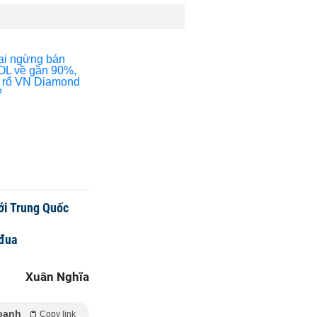
với Trung Quốc
 đua
Xuân Nghĩa
oanh
Copy link