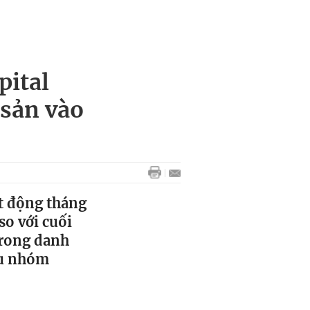
pital
 sản vào
t động tháng
so với cuối
trong danh
ều nhóm