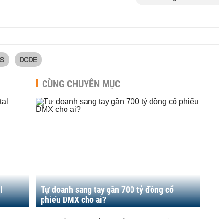
S
DCDE
CÙNG CHUYÊN MỤC
l
Tự doanh sang tay gần 700 tỷ đồng cổ
phiếu DMX cho ai?