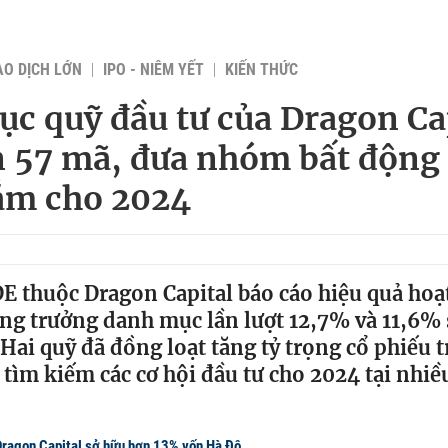
AO DỊCH LỚN
IPO - NIÊM YẾT
KIẾN THỨC
c quỹ đầu tư của Dragon Ca
n 57 mã, đưa nhóm bất động
ắm cho 2024
E thuộc Dragon Capital báo cáo hiệu quả hoạ
ăng trưởng danh mục lần lượt 12,7% và 11,6% 
 Hai quỹ đã đồng loạt tăng tỷ trọng cổ phiếu 
tìm kiếm các cơ hội đầu tư cho 2024 tại nhi
ragon Capital sở hữu hơn 13% vốn Hà Đô