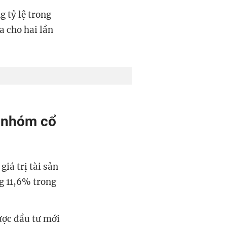
 tỷ lệ trong
a cho hai lần
4 nhóm cổ
iá trị tài sản
ng 11,6% trong
ược đầu tư mới