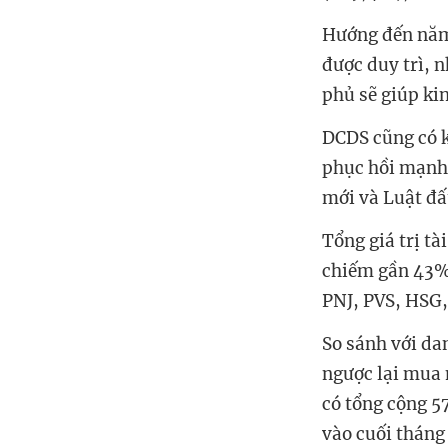
Hướng đến nă
được duy trì, 
phủ sẽ giúp kin
DCDS
cũng có k
phục hồi mạnh 
mới và Luật đấ
Tổng giá trị tà
chiếm gần 43%
PNJ, PVS, HSG,
So sánh với da
ngược lại mua 
có tổng cộng 57
vào cuối tháng