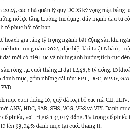
m 2024,
các nhà quản lý quỹ DCDS
kỳ vọng mặt bằng lã
những nổ lực tăng trưởng tín dụng, đẩy mạnh đầu tư c
h tế phục hồi tốt hơn.
ế hoạch gia tăng tỷ trọng ngành bất động sản khi ngà
mẽ hơn trong năm 2024, đặc biệt khi Luật Nhà ở, Lu
t đai mới có hiệu lực và những ảnh hưởng tích cực đến
i sản ròng tại cuối tháng 11 đạt 1.448,6 tỷ đồng. 10 kho
 danh mục, gồm những cái tên: FPT, DGC, MWG, GM
 PVD.
nh mục cuối tháng 10, quỹ đã loại bỏ các mã CII, HHV,
mới ANV, HDC, SAB, SHS, VCG, VGS và VIX.
Danh mục 
 cổ phiếu, với trị giá 1.390 tỷ đồng. Tỷ trọng cổ phiế
 10 lên 93,04% danh mục tại cuối tháng 11.