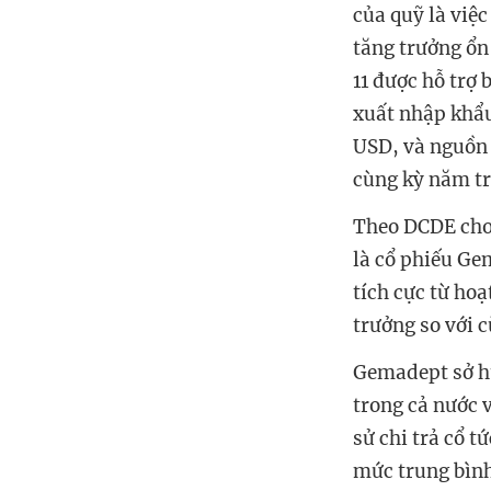
của quỹ là việc
tăng trưởng ổn
11 được hỗ trợ 
xuất nhập khẩu
USD, và nguồn 
cùng kỳ năm tr
Theo DCDE cho 
là cổ phiếu Ge
tích cực từ hoạ
trưởng so với c
Gemadept sở hữ
trong cả nước v
sử chi trả cổ 
mức trung bìn