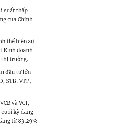
i suất thấp
ông của
C
hính
nh thể hiện sự
ật Kinh doanh
 thị trường
.
ản đầu tư lớn
D, STB, VTP,
 VCB và VCI,
cuối kỳ đang
u tăng từ 83,29%