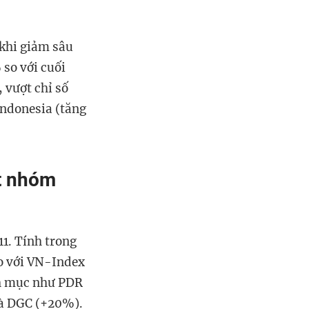
 khi giảm
sâu
 so với cuối
 vượt chỉ số
Indonesia (
tăng
át nhóm
11.
Tính trong
o với VN
-
Index
h mục như PDR
à DGC (+20%).