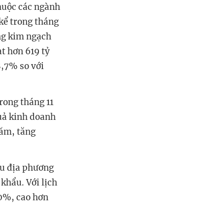
 thuộc các ngành
 kể trong tháng
ổng kim ngạch
t hơn 619 tỷ
8,7% so với
rong tháng 11
uả kinh doanh
năm, tăng
ều địa phương
khẩu. Với lịch
20%, cao hơn