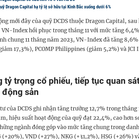
ỹ Dragon Capital hạ tỷ lệ sở hữu tại Kinh Bắc xuống dưới 6%
ộng mới đây của quỹ DCDS thuộc Dragon Capital, s
au
, VN
-
Index hồi phục trong tháng 11 với mức tăng 6,4%
ính chung 11 tháng năm 2023, VN-Index đã tăng 8,6%,
giảm
17,3%), PCOMP Philippines (
giảm
5,2%) và JCI 
 tỷ trọng cổ phiếu, tiếp tục quan s
 động sản
tư của DCDS ghi nhận tăng trưởng 12,7%
trong tháng 
ăm, hiệu suất hoạt động của
q
uỹ đạt 22,4%,
cao hơn
s
hững ngành đóng góp vào mức tăng chung trong dan
 (+20%), VND (+27%), NKG (+31,2%), HSG (+26%) v