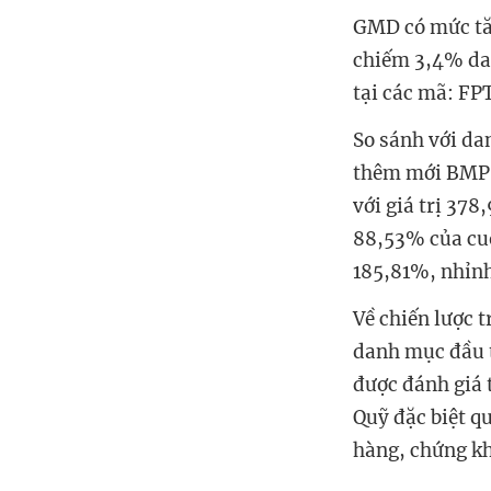
GMD có mức tăn
chiếm 3,4% dan
tại các mã: F
So sánh với da
thêm mới BMP,
với giá trị 37
88,53% của cuố
185,81%, nhỉn
Về chiến lược t
danh mục đầu tư
được đánh giá 
Quỹ đặc biệt q
hàng, chứng kh