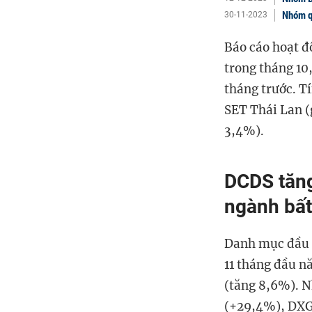
Nhóm qu
30-11-2023
Báo cáo hoạt đ
trong
t
háng 10
tháng trước. T
SET Thái Lan (
3,4%).
DCDS tăng
ngành bất
Danh mục đầu 
11 tháng đầu n
(
tăng
8,6%). N
(+29,4%), DXG