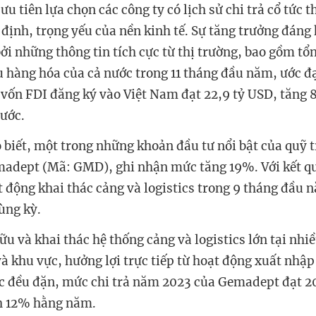
 ưu tiên lựa chọn các công ty có lịch sử chi trả cổ tức
 định, trọng yếu của nền kinh tế. Sự tăng trưởng đáng
bởi những thông tin tích cực từ thị trường, bao gồm t
 hàng hóa của cả nước trong 11 tháng đầu năm, ước đạ
vốn FDI đăng ký vào Việt Nam đạt 22,9 tỷ USD, tăng 
ước.
biết, một trong những khoản đầu tư nổi bật của quỹ t
madept (Mã: GMD), ghi nhận mức tăng 19%. Với kết q
t động khai thác cảng và logistics trong 9 tháng đầu 
ùng kỳ.
u và khai thác hệ thống cảng và logistics lớn tại nhi
à khu vực, hưởng lợi trực tiếp từ hoạt động xuất nhập 
tức đều đặn, mức chi trả năm 2023 của Gemadept đạt 
h 12% hằng năm.