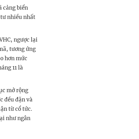
ã cảng biển
tư nhiều nhất
 VHC, ngược lại
mã, tương ứng
cao hơn mức
áng 11 là
tục mở rộng
ức đều đặn và
ận từ cổ tức.
tại như ngân