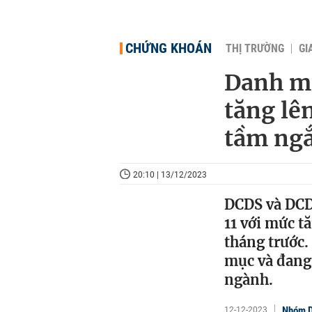
CHỨNG KHOÁN
THỊ TRƯỜNG
GI
Danh mụ
tăng lê
tầm ng
20:10 | 13/12/2023
DCDS và DCD
11 với mức t
tháng trước.
mục và đang 
ngành.
Nhóm D
12-12-2023