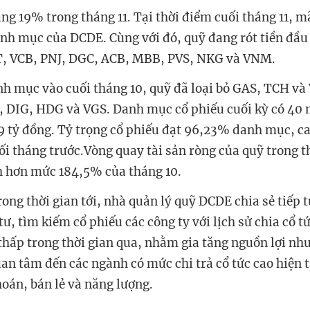
g 19% trong tháng 11. Tại thời điểm cuối tháng 11, m
h mục của DCDE. Cùng với đó, quỹ đang rót tiền đầu 
PT, VCB, PNJ, DGC, ACB, MBB, PVS, NKG và VNM.
nh mục vào cuối tháng 10, quỹ đã loại bỏ GAS, TCH và
 DIG, HDG và VGS. Danh mục cổ phiếu cuối kỳ có 40 
8,9 tỷ đồng. Tỷ trọng cổ phiếu đạt 96,23% danh mục, 
i tháng trước.Vòng quay tài sản ròng của quỹ trong th
h hơn mức 184,5% của tháng 10.
rong thời gian tới, nhà quản lý quỹ DCDE chia sẻ tiếp 
, tìm kiếm cổ phiếu các công ty với lịch sử chia cổ t
thấp trong thời gian qua, nhằm gia tăng nguồn lợi nhu
uan tâm đến các ngành có mức chi trả cổ tức cao hiện 
oán, bán lẻ và năng lượng.