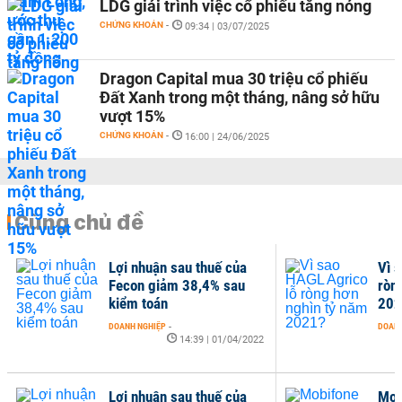
LDG giải trình việc cổ phiếu tăng nóng
CHỨNG KHOÁN
-
09:34 | 03/07/2025
Dragon Capital mua 30 triệu cổ phiếu
Đất Xanh trong một tháng, nâng sở hữu
vượt 15%
CHỨNG KHOÁN
-
16:00 | 24/06/2025
Cùng chủ đề
Lợi nhuận sau thuế của
Vì 
Fecon giảm 38,4% sau
ròn
kiểm toán
202
DOANH NGHIỆP
-
DOANH
14:39 | 01/04/2022
Lợi nhuận sau thuế của
Mob