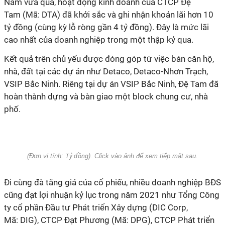
Năm vừa qua, hoạt động kinh doanh của CTCP Đệ
Tam (Mã: DTA) đã khởi sắc và ghi nhận khoản lãi hơn 10
tỷ đồng (cùng kỳ lỗ ròng gần 4 tỷ đồng). Đây là mức lãi
cao nhất của doanh nghiệp trong một thập kỷ qua.
Kết quả trên chủ yếu được đóng góp từ việc bán căn hộ,
nhà, đất tại các dự án như Detaco, Detaco-Nhơn Trạch,
VSIP Bắc Ninh. Riêng tại dự án VSIP Bắc Ninh, Đệ Tam đã
hoàn thành dựng và bàn giao một block chung cư, nhà
phố.
(Đơn vị tính:
Tỷ đồng
). Click vào ảnh để xem tiếp mặt sau.
Đi cùng đà tăng giá của cổ phiếu, nhiều doanh nghiệp BĐS
cũng đạt lợi nhuận kỷ lục trong năm 2021 như Tổng Công
ty cổ phần Đầu tư Phát triển Xây dựng (DIC Corp,
Mã: DIG), CTCP Đạt Phương (Mã: DPG), CTCP Phát triển