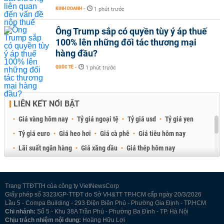
KINH DOANH
-
1 phút trước
Ông Trump sắp có quyền tùy ý áp thuế
100% lên những đối tác thương mại
hàng đầu?
QUỐC TẾ
-
1 phút trước
LIÊN KẾT NỔI BẬT
Giá vàng hôm nay
Tỷ giá ngoại tệ
Tỷ giá usd
Tỷ giá yen
Tỷ giá euro
Giá heo hơi
Giá cà phê
Giá tiêu hôm nay
Lãi suất ngân hàng
Giá xăng dầu
Giá thép hôm nay
Giá sầu riêng
Giá thịt heo
Giá gạo
Giá cao su
Best Retail Brokers
Diễn đàn đầu tư Việt Nam 2026
Trang TTĐTTH của công ty VietNewsCorp
Giấy phép số 3323/GP-TTĐT do Sở VH&TT TP.HCM cấp ngày 20/3/2026
Lầu 5 - Compa Building - 293 Điện Biên Phủ - Phường Gia Định - TP.HCM
Chi nhánh:
Số 5 - Khu 38A Trần Phú - Phường Ba Đình - TP. Hà Nội
Chịu trách nhiệm nội dung:
Hoàng Hữu Lợi