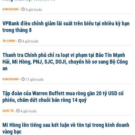
KINH DOANH
-
5 giờ trước
VPBank điều chỉnh giảm lãi suất trên biểu tại nhiều kỳ hạn
trong tháng 8
TÀI CHÍNH
-
4 giờ trước
Thanh tra Chính phủ chỉ ra loạt vi phạm tại Bảo Tín Mạnh
Hải, Mi Hồng, PNJ, SJC, DOJI, chuyển hồ sơ sang Bộ Công
an
KINH DOANH
-
17 giờ trước
Tập đoàn của Warren Buffett mua ròng gần 20 tỷ USD cổ
phiếu, chấm dứt chuỗi bán ròng 14 quý
QUỐC TẾ
-
4 giờ trước
Mi Hồng lên tiếng sau kết luận về tồn tại trong kinh doanh
vàng bạc