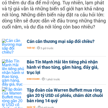
có thêm dư địa để mở rộng. Tuy nhiên, lạm phát
và tỷ giá vẫn là những biến số giới hạn khả năng
nới lỏng. Những diễn biến này đặt ra câu hỏi lớn:
dòng tiền sẽ được dẫn về đâu trong những tháng
cuối năm, và dư địa nới lỏng còn bao nhiêu?
Cán cân thương mại sắp đổi chiều?
THỜI SỰ
-
3 giờ trước
Bảo Tín Mạnh Hải lên tiếng phủ nhận
hành vi thao túng, găm hàng, đẩy giá,
trục lợi
KINH DOANH
-
1 phút trước
Tập đoàn của Warren Buffett mua ròng
gần 20 tỷ USD cổ phiếu, chấm dứt chuỗi
bán ròng 14 quý
QUỐC TẾ
-
4 giờ trước