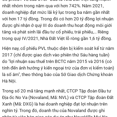
nhất nhóm trong năm qua với hơn 742%. Năm 2021,
doanh nghiệp đạt mức lãi kỷ lục trong ba năm gần nhất
với hơn 17 tỷ đồng. Trong đó có hơn 20 tỷ đồng lợi nhuận
được ghi nhận ở quý III do doanh thu hoạt động môi giới
tăng và phát sinh lãi đầu tư cổ phiếu, trái phiếu,... Riêng
trong quý IV/2021, Nhà Đất Việt lỗ ròng gần 1,6 tỷ đồng.
Hiện nay, cổ phiếu PVL thuộc diện bị kiểm soát kể từ năm
2017 (chỉ được giao dịch vào phiên thứ Sáu hàng tuần)
do "lợi nhuận sau thuế trên BCTC năm 2015 và 2016 (có
tính đến ảnh hưởng ý kiến ngoại trừ của đơn vị kiểm toán)
là số âm", theo thông báo của Sở Giao dịch Chứng khoán
Hà Nội.
Trong số 20 mã tăng mạnh nhất, CTCP Tập đoàn Đầu tư
Địa ốc No Va (Novaland, Mã: NVL) và CTCP Tập đoàn Đất
Xanh (Mã: DXG) là hai doanh nghiệp đạt lợi nhuận trên
nghìn tỷ. Trong đó, doanh thu của Novaland được ghi