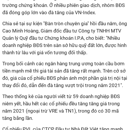
trường chứng khoán. Ở nhiều phiên giao dịch, nhóm BĐS
đã đóng góp lớn vào đà tăng của VN-Index.
Chia sẻ tại sự kiện "Bàn tròn chuyên gia" hồi đầu năm, ông
Cao Minh Hoàng, Giám đốc đầu tư Công ty TNHH MTV
Quản lý Quỹ đầu tư Chứng khoán I.P.A, cho biết: "Nhiều
doanh nghiệp BĐS trên sàn sở hữu quỹ đất lớn, được hình
thành từ lâu với giá vốn tương đối thấp.
Trong bối cảnh các ngân hàng trung ương toàn cầu bơm
tiền mạnh mẽ thì giá tài sản đã tăng rất mạnh. Trên cở sở
đó, giá của cổ phiếu BĐS phản ánh một phần giá trị nội tại
thay đổi đó, dẫn đến đà tăng vượt trội trong năm 2021".
Theo thống kê của người viết từ 59 doanh nghiệp BĐS
niêm yết, hầu hết các cổ phiếu đều tăng tăng giá trong
năm 2021 (ngoại trừ VRE và TN1), trong đó có 30 mã
tăng bằng lần.
Cổ phiếu PVL của CTCP Đầu tư Nhà Đất Việt tăng mạnh