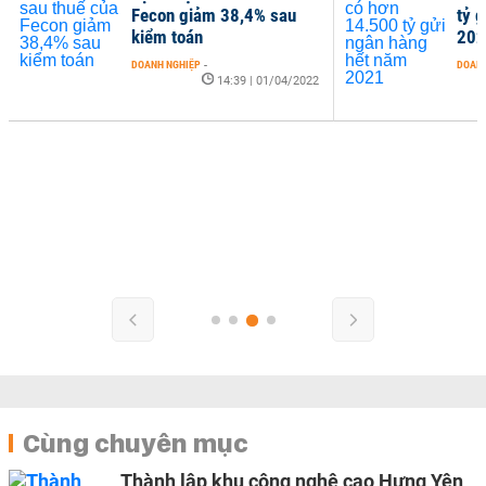
Fecon giảm 38,4% sau
tỷ 
kiểm toán
202
DOANH NGHIỆP
-
DOANH
14:39 | 01/04/2022
Cùng chuyên mục
Thành lập khu công nghệ cao Hưng Yên