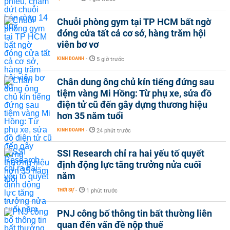
Chuỗi phòng gym tại TP HCM bất ngờ
đóng cửa tất cả cơ sở, hàng trăm hội
viên bơ vơ
KINH DOANH
-
5 giờ trước
Chân dung ông chủ kín tiếng đứng sau
tiệm vàng Mi Hồng: Từ phụ xe, sửa đồ
điện tử cũ đến gây dựng thương hiệu
hơn 35 năm tuổi
KINH DOANH
-
24 phút trước
SSI Research chỉ ra hai yếu tố quyết
định động lực tăng trưởng nửa cuối
năm
THỜI SỰ
-
1 phút trước
PNJ công bố thông tin bất thường liên
quan đến vấn đề nộp thuế