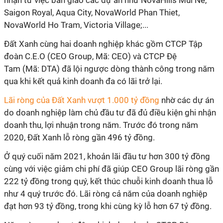
nhận từ việc bàn giao các dự án như NovaHills Mui Ne,
Saigon Royal, Aqua City, NovaWorld Phan Thiet,
NovaWorld Ho Tram, Victoria Village;...
Đất Xanh cùng hai doanh nghiệp khác gồm CTCP Tập
đoàn C.E.O (CEO Group, Mã: CEO) và CTCP Đệ
Tam (Mã: DTA) đã lội ngược dòng thành công trong năm
qua khi kết quả kinh doanh đa có lãi trở lại.
Lãi ròng của Đất Xanh vượt 1.000 tỷ đồng
nhờ các dự án
do doanh nghiệp làm chủ đầu tư đã đủ điều kiện ghi nhận
doanh thu, lợi nhuận trong năm. Trước đó trong năm
2020, Đất Xanh lỗ ròng gần 496 tỷ đồng.
Ở quý cuối năm 2021, khoản lãi đầu tư hơn 300 tỷ đồng
cùng với việc giảm chi phí đã giúp CEO Group lãi ròng gần
222 tỷ đồng trong quý, kết thúc chuỗi kinh doanh thua lỗ
như 4 quý trước đó. Lãi ròng cả năm của doanh nghiệp
đạt hơn 93 tỷ đồng, trong khi cùng kỳ lỗ hơn 67 tỷ đồng.