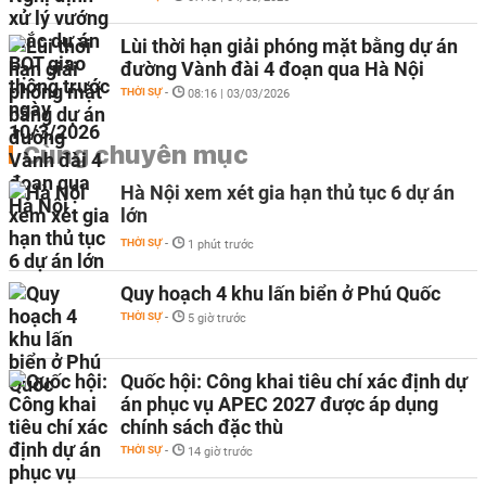
Lùi thời hạn giải phóng mặt bằng dự án
đường Vành đài 4 đoạn qua Hà Nội
THỜI SỰ
-
08:16 | 03/03/2026
Cùng chuyên mục
Hà Nội xem xét gia hạn thủ tục 6 dự án
lớn
THỜI SỰ
-
1 phút trước
Quy hoạch 4 khu lấn biển ở Phú Quốc
THỜI SỰ
-
5 giờ trước
Quốc hội: Công khai tiêu chí xác định dự
án phục vụ APEC 2027 được áp dụng
chính sách đặc thù
THỜI SỰ
-
14 giờ trước