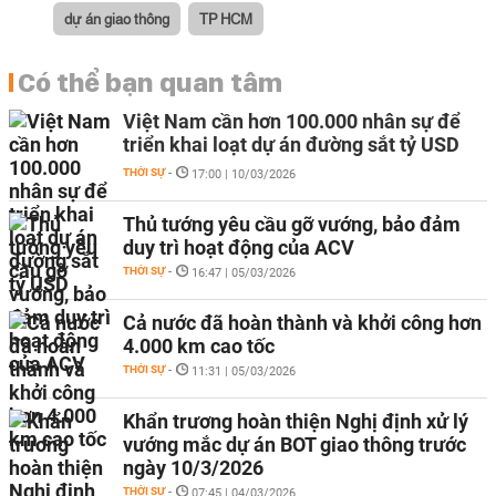
dự án giao thông
TP HCM
Có thể bạn quan tâm
Việt Nam cần hơn 100.000 nhân sự để
triển khai loạt dự án đường sắt tỷ USD
THỜI SỰ
-
17:00 | 10/03/2026
Thủ tướng yêu cầu gỡ vướng, bảo đảm
duy trì hoạt động của ACV
THỜI SỰ
-
16:47 | 05/03/2026
Cả nước đã hoàn thành và khởi công hơn
4.000 km cao tốc
THỜI SỰ
-
11:31 | 05/03/2026
Khẩn trương hoàn thiện Nghị định xử lý
vướng mắc dự án BOT giao thông trước
ngày 10/3/2026
THỜI SỰ
-
07:45 | 04/03/2026