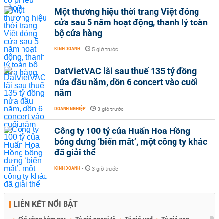
Một thương hiệu thời trang Việt đóng
cửa sau 5 năm hoạt động, thanh lý toàn
bộ cửa hàng
KINH DOANH
-
5 giờ trước
DatVietVAC lãi sau thuế 135 tỷ đồng
nửa đầu năm, dồn 6 concert vào cuối
năm
DOANH NGHIỆP
-
3 giờ trước
Công ty 100 tỷ của Huấn Hoa Hồng
bỗng dưng ‘biến mất’, một công ty khác
đã giải thể
KINH DOANH
-
3 giờ trước
LIÊN KẾT NỔI BẬT