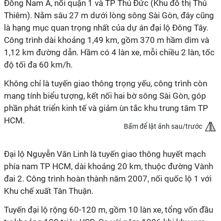
Đông Nam Á, nối quận 1 và TP Thủ Đức (Khu đô thị Thủ
Thiêm). Nằm sâu 27 m dưới lòng sông Sài Gòn, đây cũng
là hạng mục quan trọng nhất của dự án đại lộ Đông Tây.
Công trình dài khoảng 1,49 km, gồm 370 m hầm dìm và
1,12 km đường dẫn. Hầm có 4 làn xe, mỗi chiều 2 làn, tốc
độ tối đa 60 km/h.
Không chỉ là tuyến giao thông trọng yếu, công trình còn
mang tính biểu tượng, kết nối hai bờ sông Sài Gòn, góp
phần phát triển kinh tế và giảm ùn tắc khu trung tâm TP
HCM.
Bấm để lật ảnh sau/trước
Đại lộ Nguyễn Văn Linh là tuyến giao thông huyết mạch
phía nam TP HCM, dài khoảng 20 km, thuộc đường Vành
đai 2. Công trình hoàn thành năm 2007, nối quốc lộ 1 với
Khu chế xuất Tân Thuận.
Tuyến đại lộ rộng 60-120 m, gồm 10 làn xe, tổng vốn đầu