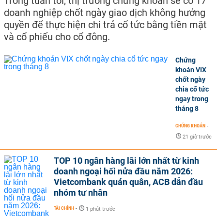
Trong tuần tới, thị trường chứng khoán sẽ có 17
doanh nghiệp chốt ngày giao dịch không hưởng
quyền để thực hiện chi trả cổ tức bằng tiền mặt
và cổ phiếu cho cổ đông.
Chứng
khoán VIX
chốt ngày
chia cổ tức
ngay trong
tháng 8
CHỨNG KHOÁN
-
21 giờ trước
TOP 10 ngân hàng lãi lớn nhất từ kinh
doanh ngoại hối nửa đầu năm 2026:
Vietcombank quán quân, ACB dẫn đầu
nhóm tư nhân
TÀI CHÍNH
-
1 phút trước