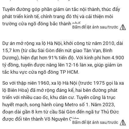
Tuyến đường góp phần giảm ùn tắc nội thành, thúc đẩy
phát triển kinh tế, chỉnh trang đô thị và cải thiện môi
trường cửa ngõ đông bắc thành phố.
Bấm để lật ảnh sau/trước
Dự án mở rộng xa lộ Hà Nội, khởi công từ năm 2010, dài
15,7 km (từ cầu Sài Gòn đến nút giao Tân Vạn, Bình
Dương), hiện đạt hơn 91% tiến độ. Với kinh phí hơn 4.900
tỷ đồng, tuyến được nâng lên 12-16 làn xe, giúp giảm ùn
tắc khu vực cửa ngõ đông TP HCM.
So với thập niên 1960, xa lộ Hà Nội (trước 1975 gọi là xa
lộ Biên Hòa) đã mở rộng đáng kể, hai bên đường phát
triển với nhiều cao ốc, khu dân cư. Tuyến cũng là trục
huyết mạch, song hành cùng Metro số 1. Năm 2023,
đoạn dài gần 8 km từ cầu Sài Gòn đến ngã tư Thủ Đức
được đổi tên thành Võ Nguyên Giáp.
Bấm để lật ảnh sau/trước