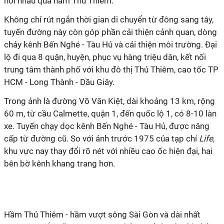
nối nhau qua hầm Thủ Thiêm.
Không chỉ rút ngắn thời gian di chuyển từ đông sang tây,
tuyến đường này còn góp phần cải thiện cảnh quan, dòng
chảy kênh Bến Nghé - Tàu Hủ và cải thiện môi trường. Đại
lộ đi qua 8 quận, huyện, phục vụ hàng triệu dân, kết nối
trung tâm thành phố với khu đô thị Thủ Thiêm, cao tốc TP
HCM - Long Thành - Dầu Giây.
Trong ảnh là đường Võ Văn Kiệt, dài khoảng 13 km, rộng
60 m, từ cầu Calmette, quận 1, đến quốc lộ 1, có 8-10 làn
xe. Tuyến chạy dọc kênh Bến Nghé - Tàu Hủ, được nâng
cấp từ đường cũ. So với ảnh trước 1975 của tạp chí
Life
,
khu vực nay thay đổi rõ nét với nhiều cao ốc hiện đại, hai
bên bờ kênh khang trang hơn.
Hầm Thủ Thiêm - hầm vượt sông Sài Gòn và dài nhất