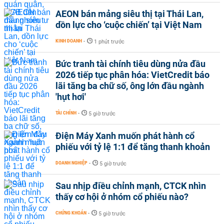
AEON bán mảng siêu thị tại Thái Lan,
dồn lực cho ‘cuộc chiến’ tại Việt Nam
KINH DOANH
-
1 phút trước
Bức tranh tài chính tiêu dùng nửa đầu
2026 tiếp tục phân hóa: VietCredit báo
lãi tăng ba chữ số, ông lớn đầu ngành
'hụt hơi'
TÀI CHÍNH
-
5 giờ trước
Điện Máy Xanh muốn phát hành cổ
phiếu với tỷ lệ 1:1 để tăng thanh khoản
DOANH NGHIỆP
-
5 giờ trước
Sau nhịp điều chỉnh mạnh, CTCK nhìn
thấy cơ hội ở nhóm cổ phiếu nào?
CHỨNG KHOÁN
-
5 giờ trước