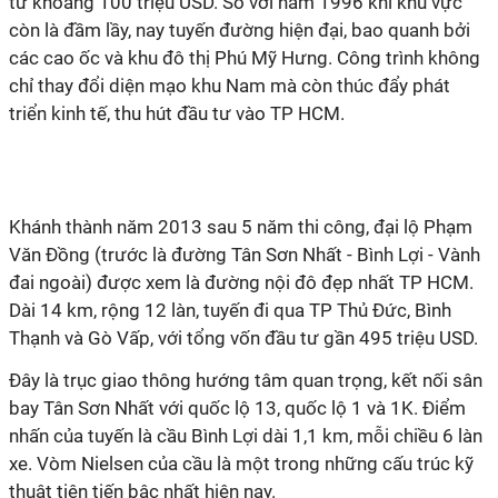
tư khoảng 100 triệu USD. So với năm 1996 khi khu vực
còn là đầm lầy, nay tuyến đường hiện đại, bao quanh bởi
các cao ốc và khu đô thị Phú Mỹ Hưng. Công trình không
chỉ thay đổi diện mạo khu Nam mà còn thúc đẩy phát
triển kinh tế, thu hút đầu tư vào TP HCM.
Khánh thành năm 2013 sau 5 năm thi công, đại lộ Phạm
Văn Đồng (trước là đường Tân Sơn Nhất - Bình Lợi - Vành
đai ngoài) được xem là đường nội đô đẹp nhất TP HCM.
Dài 14 km, rộng 12 làn, tuyến đi qua TP Thủ Đức, Bình
Thạnh và Gò Vấp, với tổng vốn đầu tư gần 495 triệu USD.
Đây là trục giao thông hướng tâm quan trọng, kết nối sân
bay Tân Sơn Nhất với quốc lộ 13, quốc lộ 1 và 1K. Điểm
nhấn của tuyến là cầu Bình Lợi dài 1,1 km, mỗi chiều 6 làn
xe. Vòm Nielsen của cầu là một trong những cấu trúc kỹ
thuật tiên tiến bậc nhất hiện nay.