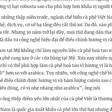
ng vị hạt robusta sao cho phù hợp hơn khẩu vị người 
 những thập niên trước, ngành chế biến cà phê Việt 
hệ, dịch vụ, cơ sở hạ tầng đều rất thô xơ. Do đó, sản 
a tốt. Nhưng 10 năm trở lại đây, mọi thứ đang dần tha
ã đầu tư công nghệ hiện đại để điều chỉnh hương vị cà
am tại Mỹ không chỉ làm nguyên liệu cà phê hoà tan 
cà phê rang xay ở các cửa hàng tại Mỹ. Xưa nay nhiều 
 chỉ có thể phù hợp làm cà phê hoà tan vì hương vị là
ô” hơn so với arabica. Tuy nhiên, với công nghệ chế b
hể điều chỉnh được hương vị và hàm lượng cafein sao 
tiêu dùng, có vị nhẹ nhàng như arabica”, ông nói.
o ông Hiệp điểm yếu lớn nhất của cà phê Việt là thươn
 Nam là quốc gia xuất khẩu cà phê lớn thứ hai nhưng 