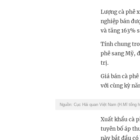
Lượng cà phê x
nghiệp bán đượ
và tăng 163% s
Tính chung tro
phê sang Mỹ, đ
trị.
Giá bán cà phê
với cùng kỳ nă
Nguồn: Cục Hải quan Việt Nam (H.Mĩ tổng 
Xuất khẩu cà p
tuyên bố áp th
này bắt đầu có 