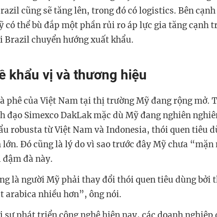
azil cũng sẽ tăng lên, trong đó có logistics. Bên cạnh
 có thể bù đắp một phần rủi ro áp lực gia tăng cạnh tr
i Brazil chuyển hướng xuất khẩu.
ề khẩu vị và thương hiệu
 cà phê của Việt Nam tại thị trường Mỹ đang rộng mở. 
ãnh đạo Simexco DakLak mặc dù Mỹ đang nghiên nghiê
u robusta từ Việt Nam và Indonesia, thói quen tiêu d
n lớn. Đó cũng là lý do vì sao trước đây Mỹ chưa “mặn 
ị đậm đà này.
ng là người Mỹ phải thay đổi thói quen tiêu dùng bởi
t arabica nhiều hơn”, ông nói.
i sự phát triển công nghệ hiện nay, các doanh nghiệp 