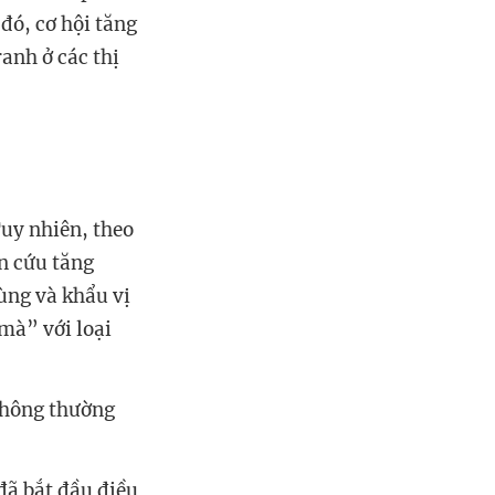
 đó, cơ hội tăng
anh ở các thị
Tuy nhiên, theo
n cứu tăng
ùng và khẩu vị
mà” với loại
 thông thường
đã bắt đầu điều