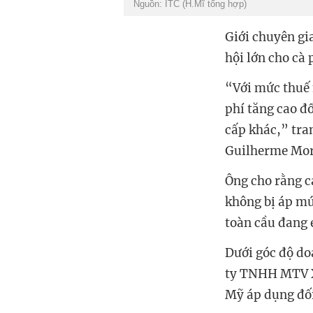
Nguồn: ITC (H.Mĩ tổng hợp)
Giới chuyên gi
hội lớn cho cà
“Với mức thuế 
phí tăng cao đ
cấp khác,” tr
Guilherme Mor
Ông cho rằng c
không bị áp mứ
toàn cầu đang 
Dưới góc độ do
ty TNHH MTV X
Mỹ áp dụng đối 