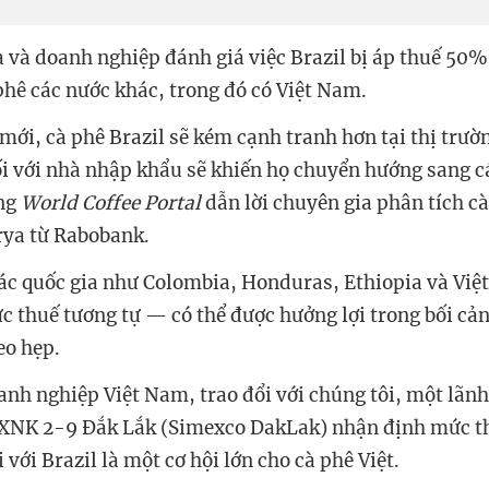
a và doanh nghiệp đánh giá việc Brazil bị áp thuế 50%
 phê các nước khác, trong đó có Việt Nam.
mới, cà phê Brazil sẽ kém cạnh tranh hơn tại thị trườ
ối với nhà nhập khẩu sẽ khiến họ chuyển hướng sang 
ang
World Coffee Portal
dẫn lời chuyên gia phân tích c
ya từ Rabobank.
ác quốc gia như Colombia, Honduras, Ethiopia và Vi
c thuế tương tự — có thể được hưởng lợi trong bối c
eo hẹp.
anh nghiệp Việt Nam, trao đổi với chúng tôi, một lãn
NK 2-9 Đắk Lắk (Simexco DakLak) nhận định mức 
với Brazil là một cơ hội lớn cho cà phê Việt.