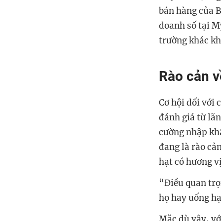
bán hàng của Br
doanh số tại Mỹ
trường khác kh
Rào cản v
Cơ hội đối với
đánh giá từ l
cường nhập khẩ
đang là rào cả
hạt có hương v
“Điều quan trọ
họ hay uống hạ
Mặc dù vậy, vớ