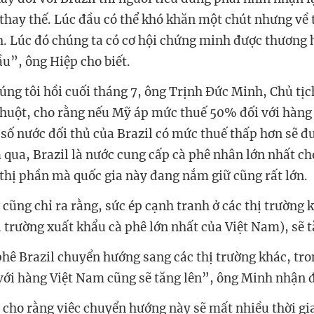
hay thế. Lúc đầu có thể khó khăn một chút nhưng về 
h. Lúc đó chúng ta có cơ hội chứng minh được thương 
ầu”, ông Hiệp cho biết.
húng tôi hồi cuối tháng 7, ông Trịnh Đức Minh, Chủ tịc
huột, cho rằng nếu Mỹ áp mức thuế 50% đối với hàng
 số nước đối thủ của Brazil có mức thuế thấp hơn sẽ đ
 qua, Brazil là nước cung cấp cà phê nhân lớn nhất c
hị phần mà quốc gia này đang nắm giữ cũng rất lớn.
cũng chỉ ra rằng, sức ép cạnh tranh ở các thị trường 
ị trường xuất khẩu cà phê lớn nhất của Việt Nam), sẽ 
hê Brazil chuyển hướng sang các thị trường khác, tro
 với hàng Việt Nam cũng sẽ tăng lên”, ông Minh nhận 
 cho rằng việc chuyển hướng này sẽ mất nhiều thời gia