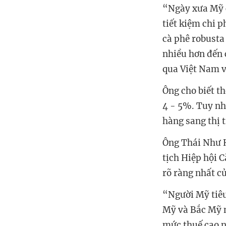
“Ngày xưa Mỹ c
tiết kiệm chi 
cà phê robusta
nhiều hơn đến 
qua Việt Nam v
Ông cho biết t
4 - 5%. Tuy nh
hàng sang thị 
Ông Thái Như H
tịch Hiệp hội 
rõ ràng nhất c
“Người Mỹ tiêu
Mỹ và Bắc Mỹ n
mức thuế cao nà