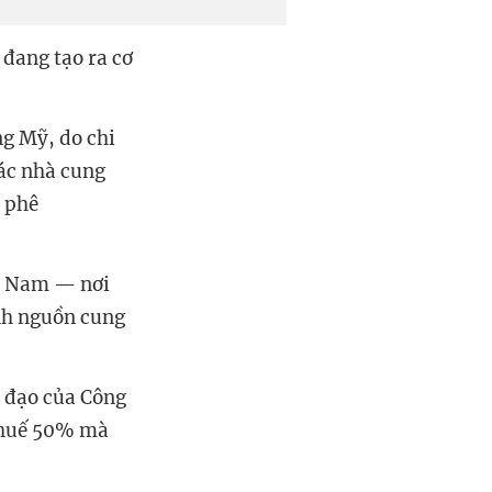
 đang tạo ra cơ
ng Mỹ, do chi
các nhà cung
à phê
ệt Nam — nơi
ảnh nguồn cung
h đạo của Công
thuế 50% mà