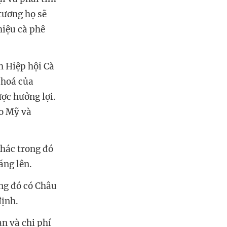
tương họ sẽ
hiệu cà phê
h Hiệp hội Cà
 hoá của
ược hưởng lợi.
ho Mỹ và
khác trong đó
tăng lên.
ng đó có Châu
định.
n và chi phí