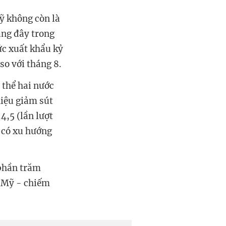
Mỹ không còn là
ang đây trong
ức xuất khẩu kỷ
so với tháng 8.
 thể hai nước
hiệu giảm sút
4,5 (lần lượt
 có xu hướng
 phần trăm
o Mỹ - chiếm