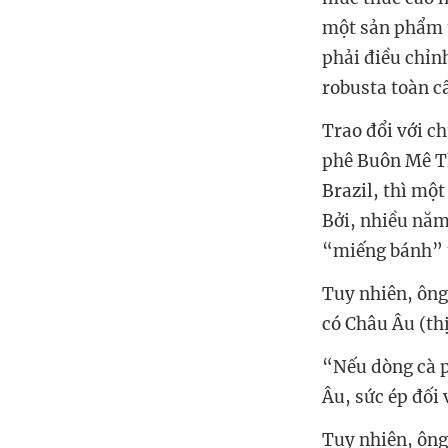
một sản phẩm t
phải điều chỉn
robusta toàn c
Trao đổi với c
phê Buôn Mê T
Brazil, thì một
Bởi, nhiều năm
“miếng bánh” t
Tuy nhiên, ông 
có Châu Âu (th
“Nếu dòng cà p
Âu, sức ép đối
Tuy nhiên, ông