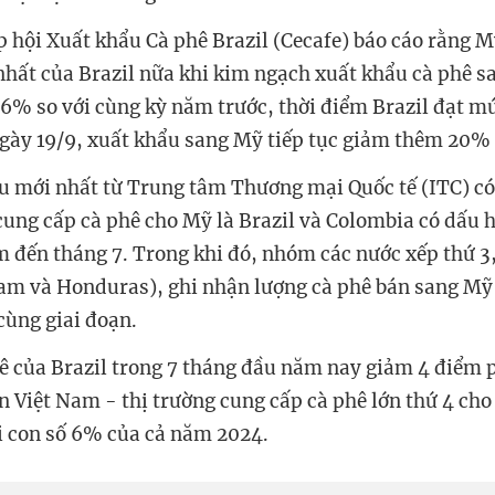
ệp hội Xuất khẩu Cà phê Brazil (Cecafe) báo cáo rằng 
 nhất của Brazil nữa khi kim ngạch xuất khẩu cà phê s
6% so với cùng kỳ năm trước, thời điểm Brazil đạt m
ngày 19/9, xuất khẩu sang Mỹ tiếp tục giảm thêm 20% 
ệu mới nhất từ Trung tâm Thương mại Quốc tế (ITC) có
cung cấp cà phê cho Mỹ là Brazil và Colombia có dấu 
m đến tháng 7. Trong khi đó, nhóm các nước xếp thứ 3,
am và Honduras), ghi nhận lượng cà phê bán sang Mỹ
 cùng giai đoạn.
ê của Brazil trong 7 tháng đầu năm nay giảm 4 điểm
 Việt Nam - thị trường cung cấp cà phê lớn thứ 4 ch
i con số 6% của cả năm 2024.