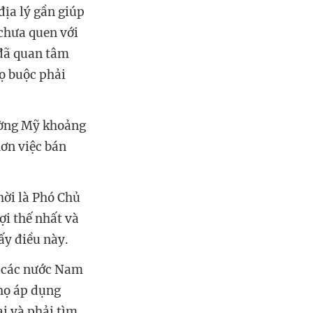
địa lý gần giúp
 chưa quen với
 đã quan tâm
ọ buộc phải
rường Mỹ khoảng
hơn việc bán
ời là Phó Chủ
ợi thế nhất và
ấy điều này.
a các nước Nam
 họ áp dụng
ại và phải tìm