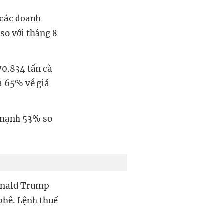
 các doanh
so với tháng 8
70.834 tấn cà
à 65% về giá
g mạnh 53% so
Donald Trump
phê. Lệnh thuế