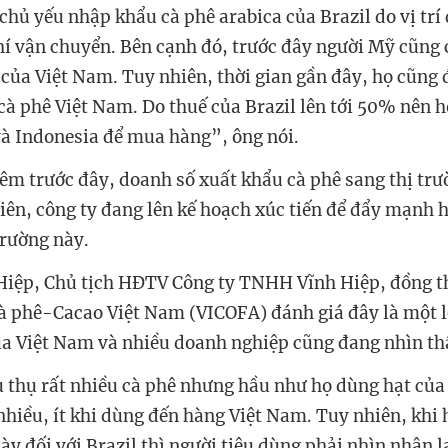
hủ yếu nhập khẩu cà phê arabica của Brazil do vị trí 
phí vận chuyển. Bên cạnh đó, trước đây người Mỹ cũng
 của Việt Nam. Tuy nhiên, thời gian gần đây, họ cũng
cà phê Việt Nam. Do thuế của Brazil lên tới 50% nên h
à Indonesia để mua hàng”, ông nói.
hêm trước đây, doanh số xuất khẩu cà phê sang thị t
iên, công ty đang lên kế hoạch xúc tiến để đẩy mạnh 
trường này.
iệp, Chủ tịch HĐTV Công ty TNHH Vĩnh Hiệp, đồng th
Cà phê-Cacao Việt Nam (VICOFA) đánh giá đây là một l
ủa Việt Nam và nhiều doanh nghiệp cũng đang nhìn th
 thụ rất nhiều cà phê nhưng hầu như họ dùng hạt củ
hiều, ít khi dùng đến hàng Việt Nam. Tuy nhiên, khi
y đối với Brazil thì người tiêu dùng phải nhìn nhận l