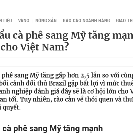
 LIỆU
VÀNG
NÔNG SẢN
BÁO CÁO NGÀNH HÀNG
GIAO T
ẩu cà phê sang Mỹ tăng mạn
 cho Việt Nam?
 phê sang Mỹ tăng gấp hơn 2,5 lần so với cù
ối cảnh đối thủ Brazil gặp bất lợi vì mức thuế
nh nghiệp đánh giá đây sẽ là cơ hội lớn cho 
ian tới. Tuy nhiên, rào cản về thói quen và th
i quyết.
u cà phê sang Mỹ tăng mạnh