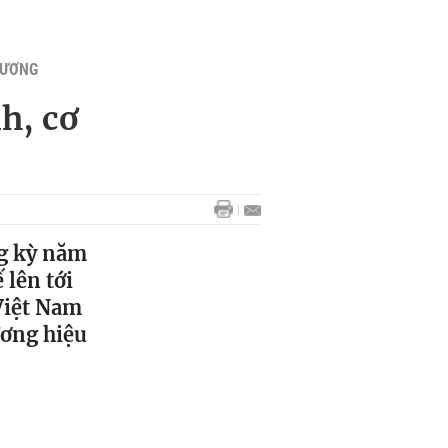
HƯƠNG
h, cơ
ng kỳ năm
 lên tới
Việt Nam
ương hiệu