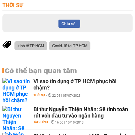
THỜI SỰ
Chia sẻ
kinh tế TP HCM
Covid-19 tại TP HCM
Có thể bạn quan tâm
Vì sao tín dụng ở TP HCM phục hồi
chậm?
THỜI SỰ
-
22:08 | 05/07/2023
Bí thư Nguyễn Thiện Nhân: Sẽ tính toán
rút vốn đầu tư vào ngân hàng
TÀI CHÍNH
-
16:00 | 15/10/2018