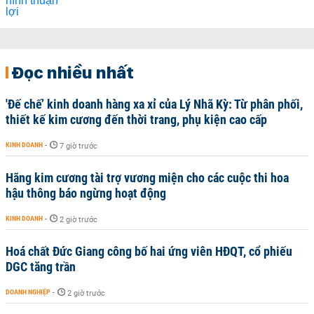
Đọc nhiều nhất
'Đế chế’ kinh doanh hàng xa xỉ của Lý Nhã Kỳ: Từ phân phối,
thiết kế kim cương đến thời trang, phụ kiện cao cấp
KINH DOANH
-
7 giờ trước
Hãng kim cương tài trợ vương miện cho các cuộc thi hoa
hậu thông báo ngừng hoạt động
KINH DOANH
-
2 giờ trước
Hoá chất Đức Giang công bố hai ứng viên HĐQT, cổ phiếu
DGC tăng trần
DOANH NGHIỆP
-
2 giờ trước