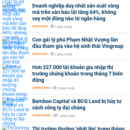
Doanh nghiệp duy nhất sản xuất vàng
mã trên sàn báo lãi tăng 64%, không
vay một đồng nào từ ngân hàng
KINH DOANH
-
1 phút trước
Con gái tỷ phú Phạm Nhật Vượng lần
đầu tham gia vào hệ sinh thái Vingroup
KINH DOANH
-
1 phút trước
Hơn 227.000 tài khoản gia nhập thị
trường chứng khoán trong tháng 7 biến
động
CHỨNG KHOÁN
-
1 phút trước
Bamboo Capital và BCG Land bị hủy tư
cách công ty đại chúng
DOANH NGHIỆP
-
1 phút trước
Thị trường thường ‘phất lên’ trong tháng