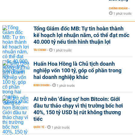
CHỨNG KHOÁN
-
1 phút trước
Tổng Giám đốc MB: Tự tin hoàn thành
kế hoạch lợi nhuận năm, có thể đạt mốc
40.000 tỷ nếu tình hình thuận lợi
TÀI CHÍNH
-
1 phút trước
Huấn Hoa Hồng là Chủ tịch doanh
nghiệp vốn 100 tỷ, góp cổ phần trong
hai doanh nghiệp khác
KINH DOANH
-
1 phút trước
AI trở nên 'đáng sợ' hơn Bitcoin: Giới
đầu tư tháo chạy vì thị trường bốc hơi
40%, 150 tỷ USD bị rút không thương
tiếc
QUỐC TẾ
-
1 phút trước