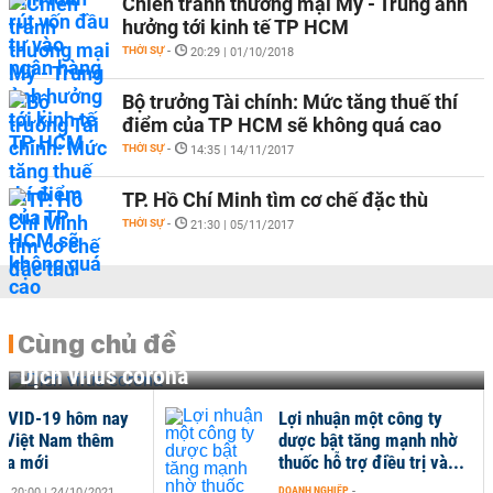
Chiến tranh thương mại Mỹ - Trung ảnh
hưởng tới kinh tế TP HCM
THỜI SỰ
-
20:29 | 01/10/2018
Bộ trưởng Tài chính: Mức tăng thuế thí
điểm của TP HCM sẽ không quá cao
THỜI SỰ
-
14:35 | 14/11/2017
TP. Hồ Chí Minh tìm cơ chế đặc thù
THỜI SỰ
-
21:30 | 05/11/2017
Cùng chủ đề
Dịch virus corona
OVID-19 hôm nay
Lợi nhuận một công ty
 Việt Nam thêm
dược bật tăng mạnh nhờ
ca mới
thuốc hỗ trợ điều trị và...
DOANH NGHIỆP
-
20:00 | 24/10/2021