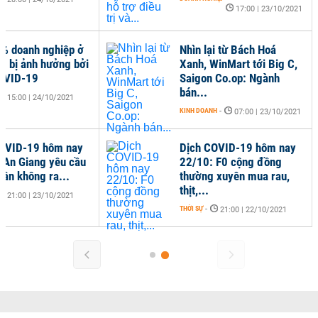
17:00 | 23/10/2021
% doanh nghiệp ở
Nhìn lại từ Bách Hoá
 bị ảnh hưởng bởi
Xanh, WinMart tới Big C,
OVID-19
Saigon Co.op: Ngành
bán...
15:00 | 24/10/2021
KINH DOANH
-
07:00 | 23/10/2021
OVID-19 hôm nay
Dịch COVID-19 hôm nay
 An Giang yêu cầu
22/10: F0 cộng đồng
dân không ra...
thường xuyên mua rau,
thịt,...
21:00 | 23/10/2021
THỜI SỰ
-
21:00 | 22/10/2021