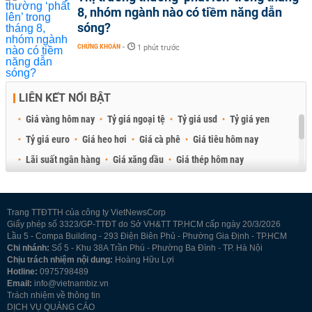
8, nhóm ngành nào có tiềm năng dẫn
sóng?
CHỨNG KHOÁN
-
1 phút trước
LIÊN KẾT NỔI BẬT
Giá vàng hôm nay
Tỷ giá ngoại tệ
Tỷ giá usd
Tỷ giá yen
Tỷ giá euro
Giá heo hơi
Giá cà phê
Giá tiêu hôm nay
Lãi suất ngân hàng
Giá xăng dầu
Giá thép hôm nay
Giá sầu riêng
Giá thịt heo
Giá gạo
Giá cao su
Best Retail Brokers
Diễn đàn đầu tư Việt Nam 2026
Trang TTĐTTH của công ty VietNewsCorp
Giấy phép số 3323/GP-TTĐT do Sở VH&TT TP.HCM cấp ngày 20/3/2026
Lầu 5 - Compa Building - 293 Điện Biên Phủ - Phường Gia Định - TP.HCM
Chi nhánh:
Số 5 - Khu 38A Trần Phú - Phường Ba Đình - TP. Hà Nội
Chịu trách nhiệm nội dung:
Hoàng Hữu Lợi
Hotline:
0975798489
Email:
info@vietnambiz.vn
Trách nhiệm về thông tin
DỊCH VỤ QUẢNG CÁO