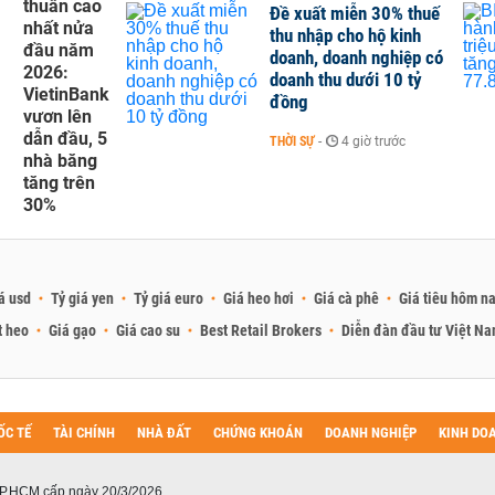
thuần cao
Đề xuất miễn 30% thuế
nhất nửa
thu nhập cho hộ kinh
đầu năm
doanh, doanh nghiệp có
2026:
doanh thu dưới 10 tỷ
VietinBank
đồng
vươn lên
dẫn đầu, 5
THỜI SỰ
-
4 giờ trước
nhà băng
tăng trên
30%
á usd
Tỷ giá yen
Tỷ giá euro
Giá heo hơi
Giá cà phê
Giá tiêu hôm n
t heo
Giá gạo
Giá cao su
Best Retail Brokers
Diễn đàn đầu tư Việt N
ỐC TẾ
TÀI CHÍNH
NHÀ ĐẤT
CHỨNG KHOÁN
DOANH NGHIỆP
KINH DO
P.HCM cấp ngày 20/3/2026