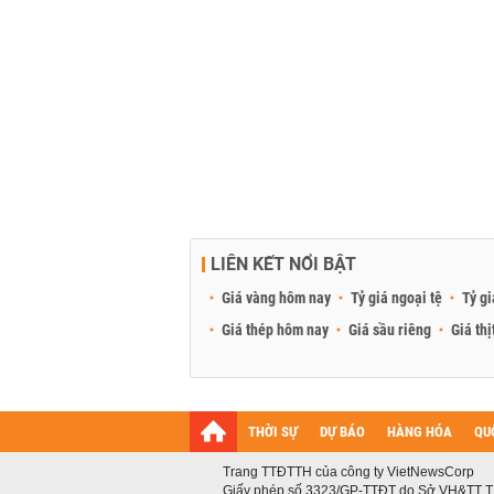
LIÊN KẾT NỔI BẬT
Giá vàng hôm nay
Tỷ giá ngoại tệ
Tỷ gi
Giá thép hôm nay
Giá sầu riêng
Giá thị
THỜI SỰ
DỰ BÁO
HÀNG HÓA
QU
Trang TTĐTTH của công ty VietNewsCorp
Giấy phép số 3323/GP-TTĐT do Sở VH&TT T