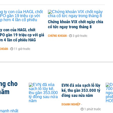
 Văn Khoa bị khởi tố
Chứng khoán VIX chốt ngày chia
cổ tức ngay trong tháng 8
ty con của HAGL chốt
PO gần 19 triệu cp với giá
CHỨNG KHOÁN
-
3 giờ trước
n 4 lần cổ phiếu HAG
KHOÁN
-
11 giờ trước
ng cho
EVN đã xóa sạch lỗ lũy
 năm
kế, thu gần 353.000 tỷ
đồng sau nửa năm
DOANH NGHIỆP
-
1 phút trước