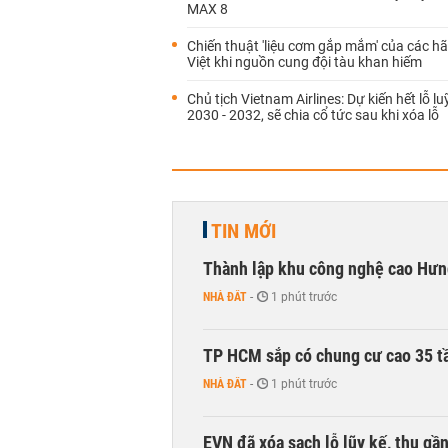
MAX 8
Chiến thuật 'liệu cơm gắp mắm' của các h
Việt khi nguồn cung đội tàu khan hiếm
Chủ tịch Vietnam Airlines: Dự kiến hết lỗ lu
2030 - 2032, sẽ chia cổ tức sau khi xóa lỗ
TIN MỚI
Thành lập khu công nghệ cao Hưn
NHÀ ĐẤT
-
1 phút trước
TP HCM sắp có chung cư cao 35 tầ
NHÀ ĐẤT
-
1 phút trước
EVN đã xóa sạch lỗ lũy kế, thu g