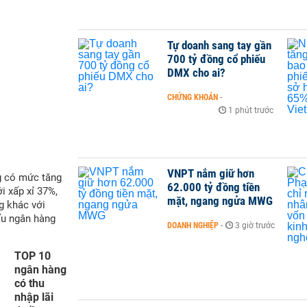
Tự doanh sang tay gần
700 tỷ đồng cổ phiếu
DMX cho ai?
CHỨNG KHOÁN
-
1 phút trước
VNPT nắm giữ hơn
g có mức tăng
62.000 tỷ đồng tiền
i xấp xỉ 37%,
mặt, ngang ngửa MWG
g khác với
ấu ngân hàng
DOANH NGHIỆP
-
3 giờ trước
TOP 10
ngân hàng
có thu
nhập lãi