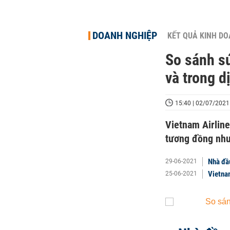
DOANH NGHIỆP
KẾT QUẢ KINH D
So sánh sứ
và trong d
15:40 | 02/07/2021
Vietnam Airline
tương đồng nhưn
Nhà đầ
29-06-2021
Vietna
25-06-2021