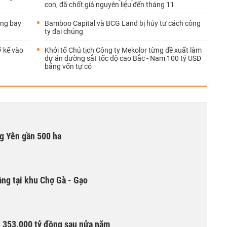
con, đã chốt giá nguyên liệu đến tháng 11
ãng bay
Bamboo Capital và BCG Land bị hủy tư cách công
ty đại chúng
ỹ kế vào
Khởi tố Chủ tịch Công ty Mekolor từng đề xuất làm
dự án đường sắt tốc độ cao Bắc - Nam 100 tỷ USD
bằng vốn tự có
g Yên gần 500 ha
ng tại khu Chợ Gà - Gạo
ần 353.000 tỷ đồng sau nửa năm