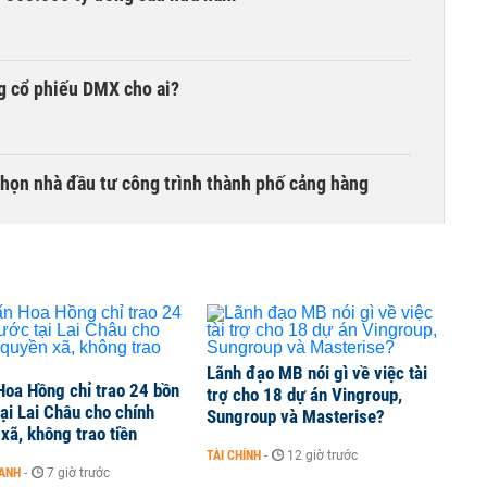
g cổ phiếu DMX cho ai?
chọn nhà đầu tư công trình thành phố cảng hàng
TCK, ai đã mua vào?
Lãnh đạo MB nói gì về việc tài
Hoa Hồng chỉ trao 24 bồn
trợ cho 18 dự án Vingroup,
ine, lao động công trình đóng BHXH bắt buộc
ại Lai Châu cho chính
Sungroup và Masterise?
xã, không trao tiền
TÀI CHÍNH
-
12 giờ trước
OANH
-
7 giờ trước