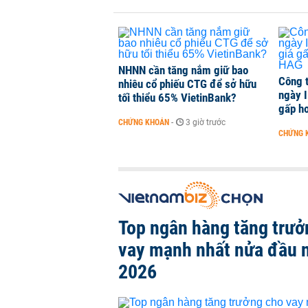
TikToker Khánh Sky, Vua Quạt, Hồ
KINH DOANH
-
1 phút trước
NHNN cần tăng nắm giữ bao
Công 
nhiêu cổ phiếu CTG để sở hữu
ngày I
tối thiểu 65% VietinBank?
gấp hơ
CHỨNG KHOÁN
-
3 giờ trước
CHỨNG 
Top ngân hàng tăng trưở
vay mạnh nhất nửa đầu
2026