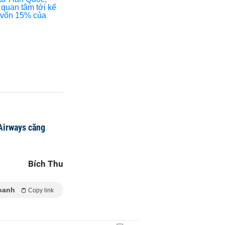
 Airways căng
Bích Thu
oanh
Copy link