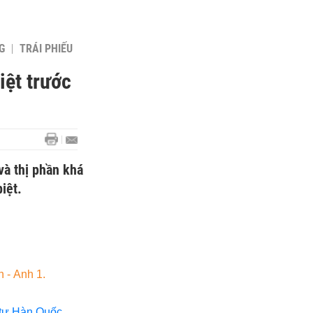
G
TRÁI PHIẾU
iệt trước
và thị phần khá
iệt.