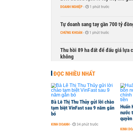
DOANH NGHIỆP
-
1 phút trước
Tự doanh sang tay gần 700 tỷ đồn
CHỨNG KHOÁN
-
1 phút trước
Thu hồi 89 ha đất để đấu giá lựa 
không
NHÀ ĐẤT
-
1 phút trước
ĐỌC NHIỀU NHẤT
Dòng tiền ngoại bất ngờ trở lại T
CHỨNG KHOÁN
-
1 phút trước
Bà Lê Thị Thu Thủy gửi lời chào
Huấn 
tạm biệt VinFast sau 9 năm gắn
Kiến nghị đưa người bán hàng onl
nước t
bó
THỜI SỰ
-
1 phút trước
quyền 
KINH DOANH
-
34 phút trước
KINH D