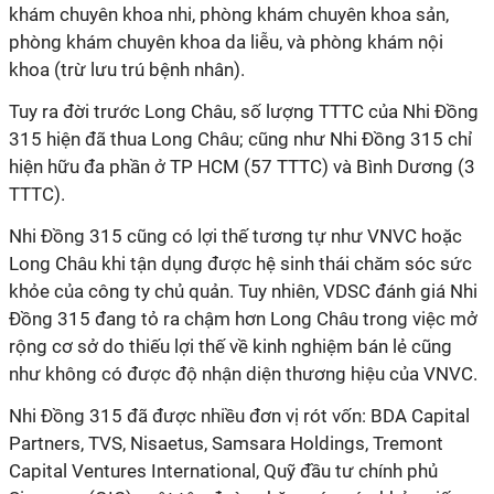
khám chuyên khoa nhi, phòng khám chuyên khoa sản,
phòng khám chuyên khoa da liễu, và phòng khám nội
khoa (trừ lưu trú bệnh nhân).
Tuy ra đời trước Long Châu, số lượng TTTC của Nhi Đồng
315 hiện đã thua Long Châu; cũng như Nhi Đồng 315 chỉ
hiện hữu đa phần ở TP HCM (57 TTTC) và Bình Dương (3
TTTC).
Nhi Đồng 315 cũng có lợi thế tương tự như VNVC hoặc
Long Châu khi tận dụng được hệ sinh thái chăm sóc sức
khỏe của công ty chủ quản. Tuy nhiên, VDSC đánh giá Nhi
Đồng 315 đang tỏ ra chậm hơn Long Châu trong việc mở
rộng cơ sở do thiếu lợi thế về kinh nghiệm bán lẻ cũng
như không có được độ nhận diện thương hiệu của VNVC.
Nhi Đồng 315 đã được nhiều đơn vị rót vốn: BDA Capital
Partners, TVS, Nisaetus, Samsara Holdings, Tremont
Capital Ventures International, Quỹ đầu tư chính phủ