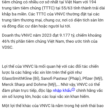
tiêm chủng có nhiều cơ sở nhất tại Việt Nam với 194
trung tâm tiêm chủng (TTTC) tại 55/63 tỉnh thành trải dài
khắp ba miền. Các TTTC của VNVC thường đặt tại các
trung tâm thương mại, chung cư, nơi có diện tích sàn lớn
và đông đúc cư dân hoặc người lui tới.
Doanh thu VNVC năm 2023 đạt 9.177 tỷ, chiếm khoảng
46% thị phần tiêm chủng Việt Nam, theo ước tính của
VDSC.
Lợi thế của VNVC là mối quan hệ với các đối tác chiến
lược là các hãng vắc xin lớn trên thế giới như
GlaxoSmithKline (Bỉ), Sanofi Pasteur (Pháp), Pfizer (Mỹ),
Merck Sharp and Dohme (Mỹ),... Nhờ vậy, VNVC có thể
đàm phán trực tiếp, độc lập
nhập khẩu
chính hãng vắc
xin số lượng lớn, hoặc các loại vắc xin khan hiếm.
Một lợi thế khác của VNVC là nằm trong hệ sinh thái bao