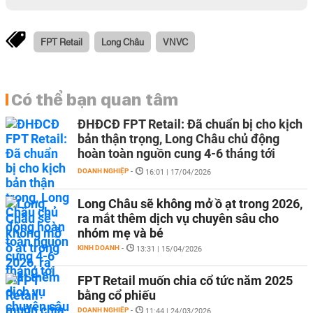
FPT Retail
Long Châu
VNVC
Có thể bạn quan tâm
ĐHĐCĐ FPT Retail: Đã chuẩn bị cho kịch
bản thận trọng, Long Châu chủ động
hoàn toàn nguồn cung 4-6 tháng tới
DOANH NGHIỆP
-
16:01 | 17/04/2026
Long Châu sẽ không mở ồ ạt trong 2026,
ra mắt thêm dịch vụ chuyên sâu cho
nhóm mẹ và bé
KINH DOANH
-
13:31 | 15/04/2026
FPT Retail muốn chia cổ tức năm 2025
bằng cổ phiếu
DOANH NGHIỆP
-
11:44 | 24/03/2026