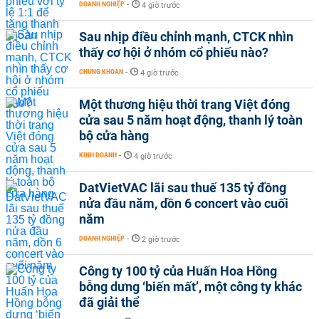
DOANH NGHIỆP
-
4 giờ trước
Sau nhịp điều chỉnh mạnh, CTCK nhìn
thấy cơ hội ở nhóm cổ phiếu nào?
CHỨNG KHOÁN
-
4 giờ trước
Một thương hiệu thời trang Việt đóng
cửa sau 5 năm hoạt động, thanh lý toàn
bộ cửa hàng
KINH DOANH
-
4 giờ trước
DatVietVAC lãi sau thuế 135 tỷ đồng
nửa đầu năm, dồn 6 concert vào cuối
năm
DOANH NGHIỆP
-
2 giờ trước
Công ty 100 tỷ của Huấn Hoa Hồng
bỗng dưng ‘biến mất’, một công ty khác
đã giải thể