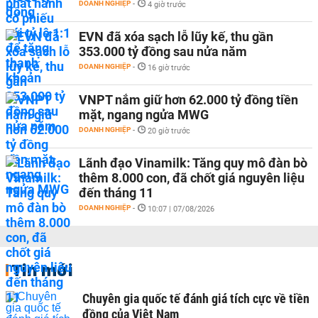
DOANH NGHIỆP
-
4 giờ trước
EVN đã xóa sạch lỗ lũy kế, thu gần
353.000 tỷ đồng sau nửa năm
DOANH NGHIỆP
-
16 giờ trước
VNPT nắm giữ hơn 62.000 tỷ đồng tiền
mặt, ngang ngửa MWG
DOANH NGHIỆP
-
20 giờ trước
Lãnh đạo Vinamilk: Tăng quy mô đàn bò
thêm 8.000 con, đã chốt giá nguyên liệu
đến tháng 11
DOANH NGHIỆP
-
10:07 | 07/08/2026
Tin mới
Chuyên gia quốc tế đánh giá tích cực về tiền
đồng của Việt Nam