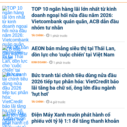
TOP 10 ngân hàng lãi lớn nhất từ kinh
doanh ngoại hối nửa đầu năm 2026:
Vietcombank quán quân, ACB dẫn đầu
nhóm tư nhân
TÀI CHÍNH
-
1 phút trước
AEON bán mảng siêu thị tại Thái Lan,
dồn lực cho ‘cuộc chiến’ tại Việt Nam
KINH DOANH
-
1 phút trước
Bức tranh tài chính tiêu dùng nửa đầu
2026 tiếp tục phân hóa: VietCredit báo
lãi tăng ba chữ số, ông lớn đầu ngành
'hụt hơi'
TÀI CHÍNH
-
4 giờ trước
Điện Máy Xanh muốn phát hành cổ
phiếu với tỷ lệ 1:1 để tăng thanh khoản