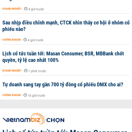
DOANH NGHIỆP
-
4 giờ trước
Sau nhịp điều chỉnh mạnh, CTCK nhìn thấy cơ hội ở nhóm cổ
phiếu nào?
CHỨNG KHOÁN
-
4 giờ trước
Lịch cổ tức tuần tới: Masan Consumer, BSR, MBBank chốt
quyền, tỷ lệ cao nhất 100%
DOANH NGHIỆP
-
1 phút trước
Tự doanh sang tay gần 700 tỷ đồng cổ phiếu DMX cho ai?
CHỨNG KHOÁN
-
16 giờ trước