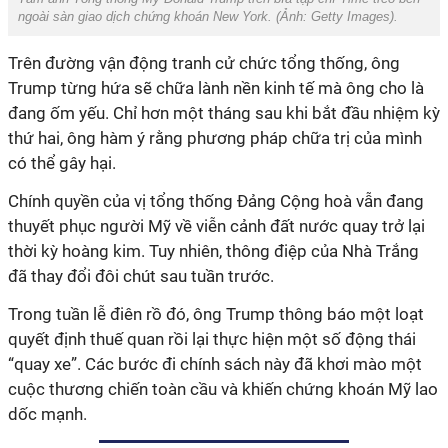
ngoài sàn giao dịch chứng khoán New York. (Ảnh:
Getty Images
).
Trên đường vận động tranh cử chức tổng thống, ông
Trump từng hứa sẽ chữa lành nền kinh tế mà ông cho là
đang ốm yếu. Chỉ hơn một tháng sau khi bắt đầu nhiệm kỳ
thứ hai, ông hàm ý rằng phương pháp chữa trị của mình
có thể gây hại.
Chính quyền của vị tổng thống Đảng Cộng hoà vẫn đang
thuyết phục người Mỹ về viễn cảnh đất nước quay trở lại
thời kỳ hoàng kim. Tuy nhiên, thông điệp của Nhà Trắng
đã thay đổi đôi chút sau tuần trước.
Trong tuần lễ điên rồ đó, ông Trump thông báo một loạt
quyết định thuế quan rồi lại thực hiện một số động thái
“quay xe”. Các bước đi chính sách này đã khơi mào một
cuộc thương chiến toàn cầu và khiến chứng khoán Mỹ lao
dốc mạnh.