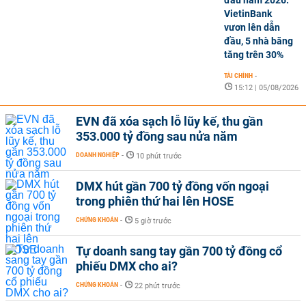
VietinBank
vươn lên dẫn
đầu, 5 nhà băng
tăng trên 30%
TÀI CHÍNH
-
15:12 | 05/08/2026
EVN đã xóa sạch lỗ lũy kế, thu gần
353.000 tỷ đồng sau nửa năm
DOANH NGHIỆP
-
10 phút trước
DMX hút gần 700 tỷ đồng vốn ngoại
trong phiên thứ hai lên HOSE
CHỨNG KHOÁN
-
5 giờ trước
Tự doanh sang tay gần 700 tỷ đồng cổ
phiếu DMX cho ai?
CHỨNG KHOÁN
-
22 phút trước