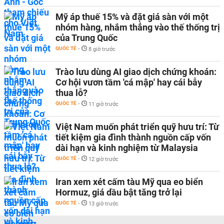
Mỹ áp thuế 15% và đặt giá sàn với một
nhóm hàng, nhắm thẳng vào thế thống trị
của Trung Quốc
QUỐC TẾ
-
8 giờ trước
Trào lưu dùng AI giao dịch chứng khoán:
Cơ hội vươn tầm 'cá mập' hay cái bẫy
thua lỗ?
QUỐC TẾ
-
11 giờ trước
Việt Nam muốn phát triển quỹ hưu trí: Từ
tiết kiệm gia đình thành nguồn cấp vốn
dài hạn và kinh nghiệm từ Malaysia
QUỐC TẾ
-
12 giờ trước
Iran xem xét cấm tàu Mỹ qua eo biển
Hormuz, giá dầu bật tăng trở lại
QUỐC TẾ
-
13 giờ trước