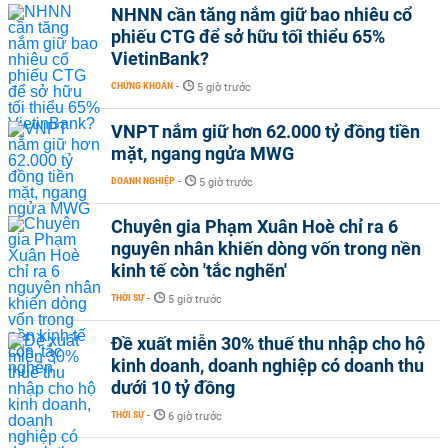
NHNN cần tăng nắm giữ bao nhiêu cổ
phiếu CTG để sở hữu tối thiểu 65%
VietinBank?
CHỨNG KHOÁN
-
5 giờ trước
VNPT nắm giữ hơn 62.000 tỷ đồng tiền
mặt, ngang ngửa MWG
DOANH NGHIỆP
-
5 giờ trước
Chuyên gia Phạm Xuân Hoè chỉ ra 6
nguyên nhân khiến dòng vốn trong nền
kinh tế còn 'tắc nghẽn'
THỜI SỰ
-
5 giờ trước
Đề xuất miễn 30% thuế thu nhập cho hộ
kinh doanh, doanh nghiệp có doanh thu
dưới 10 tỷ đồng
THỜI SỰ
-
6 giờ trước