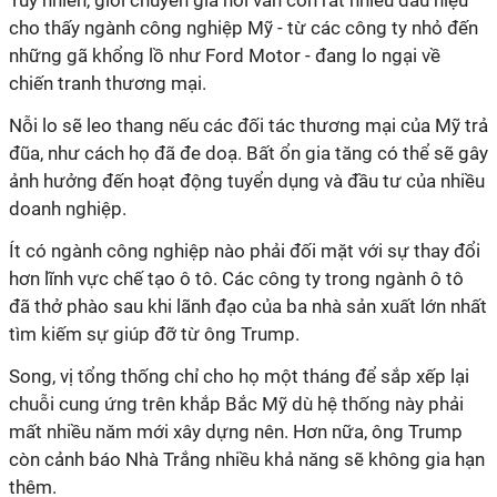
Tuy nhiên, giới chuyên gia nói vẫn còn rất nhiều dấu hiệu
cho thấy ngành công nghiệp Mỹ - từ các công ty nhỏ đến
những gã khổng lồ như Ford Motor - đang lo ngại về
chiến tranh thương mại.
Nỗi lo sẽ leo thang nếu các đối tác thương mại của Mỹ trả
đũa, như cách họ đã đe doạ. Bất ổn gia tăng có thể sẽ gây
ảnh hưởng đến hoạt động tuyển dụng và đầu tư của nhiều
doanh nghiệp.
Ít có ngành công nghiệp nào phải đối mặt với sự thay đổi
hơn lĩnh vực chế tạo ô tô. Các công ty trong ngành ô tô
đã thở phào sau khi lãnh đạo của ba nhà sản xuất lớn nhất
tìm kiếm sự giúp đỡ từ ông Trump.
Song, vị tổng thống chỉ cho họ một tháng để sắp xếp lại
chuỗi cung ứng trên khắp Bắc Mỹ dù hệ thống này phải
mất nhiều năm mới xây dựng nên. Hơn nữa, ông Trump
còn cảnh báo Nhà Trắng nhiều khả năng sẽ không gia hạn
thêm.