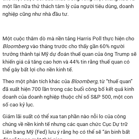
một lần nữa thử thách tâm lý của người tiêu dùng, doanh
nghiệp cũng như nhà đầu tư.
Một cuộc thăm dò mà nền tảng Harris Poll thực hiện cho
Bloomberg
vào tháng trước cho thấy gần 60% người
trưởng thành tại Mỹ dự đoán thuế quan của ông Trump sẽ
khiến giá cả tăng cao hơn và 44% tin rằng thuế quan có
thể gây bất lợi cho nền kinh tế.
Theo một phân tích khác của
Bloomberg
, từ “thuế quan”
đã xuất hiện 700 lần trong các buổi công bố kết quả kinh
doanh của doanh nghiệp thuộc chỉ số S&P 500, một con
số cao kỷ lục.
Giảm lãi suất có thể xua tan phần nào nỗi lo của công
chúng về nền kinh tế nhưng các quan chức Cục Dự trữ
Liên bang Mỹ (Fed) lưu ý rằng họ có thể sẽ “án binh bất