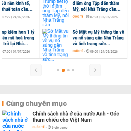
điểm ông Tập đến thăm
rào
Mỹ, nói Nhà Trắng cần...
mức
QUỐC TẾ
-
QUỐC 
07:23 | 07/07/2026
Sở Mật vụ Mỹ thông tin về
vụ nổ súng gần Nhà Trắng
và tình trạng sức...
QUỐC TẾ
-
09:00 | 24/05/2026
Cùng chuyên mục
Chính sách nhà ở của nước Anh - Góc
tham chiếu cho Việt Nam
QUỐC TẾ
-
6 giờ trước