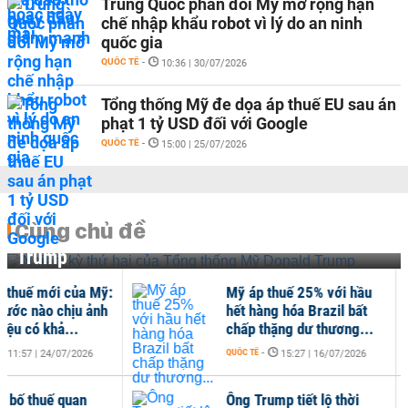
Trung Quốc phản đối Mỹ mở rộng hạn
chế nhập khẩu robot vì lý do an ninh
quốc gia
QUỐC TẾ
-
10:36 | 30/07/2026
Tổng thống Mỹ đe dọa áp thuế EU sau án
phạt 1 tỷ USD đối với Google
QUỐC TẾ
-
15:00 | 25/07/2026
Cùng chủ đề
Nhiệm kỳ thứ hai của Tổng thống Mỹ Donald
Trump
Mỹ áp thuế 25% với hầu
Doa
hết hàng hóa Brazil bất
nhậ
chấp thặng dư thương...
thu
QUỐC TẾ
-
QUỐC 
15:27 | 16/07/2026
Ông Trump tiết lộ thời
Mỹ 