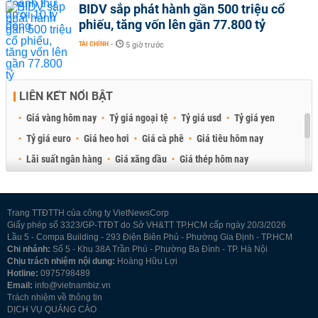
BIDV sắp phát hành gần 500 triệu cổ
phiếu, tăng vốn lên gần 77.800 tỷ
TÀI CHÍNH
-
5 giờ trước
LIÊN KẾT NỔI BẬT
Giá vàng hôm nay
Tỷ giá ngoại tệ
Tỷ giá usd
Tỷ giá yen
Tỷ giá euro
Giá heo hơi
Giá cà phê
Giá tiêu hôm nay
Lãi suất ngân hàng
Giá xăng dầu
Giá thép hôm nay
Giá sầu riêng
Giá thịt heo
Giá gạo
Giá cao su
Best Retail Brokers
Diễn đàn đầu tư Việt Nam 2026
Trang TTĐTTH của công ty VietNewsCorp
Giấy phép số 3323/GP-TTĐT do Sở VH&TT TP.HCM cấp ngày 20/3/2026
Lầu 5 - Compa Building - 293 Điện Biên Phủ - Phường Gia Định - TP.HCM
Chi nhánh:
Số 5 - Khu 38A Trần Phú - Phường Ba Đình - TP. Hà Nội
Chịu trách nhiệm nội dung:
Hoàng Hữu Lợi
Hotline:
0975798489
Email:
info@vietnambiz.vn
Trách nhiệm về thông tin
DỊCH VỤ QUẢNG CÁO