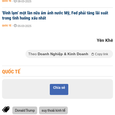
QUỐC TẾ
-
08-03-2025
'Đình lạm' một lần nữa ám ảnh nước Mỹ, Fed phải tăng lãi suất
trong tình huống xấu nhất
QUỐC TẾ
-
05-03-2025
Yên Khê
Theo
Doanh Nghiệp & Kinh Doanh
Copy link
QUỐC TẾ
Chia sẻ
Donald Trump
suy thoái kinh tế