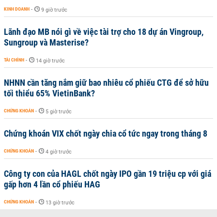
KINH DOANH
-
9 giờ trước
Lãnh đạo MB nói gì về việc tài trợ cho 18 dự án Vingroup,
Sungroup và Masterise?
TÀI CHÍNH
-
14 giờ trước
NHNN cần tăng nắm giữ bao nhiêu cổ phiếu CTG để sở hữu
tối thiểu 65% VietinBank?
CHỨNG KHOÁN
-
5 giờ trước
Chứng khoán VIX chốt ngày chia cổ tức ngay trong tháng 8
CHỨNG KHOÁN
-
4 giờ trước
Công ty con của HAGL chốt ngày IPO gần 19 triệu cp với giá
gấp hơn 4 lần cổ phiếu HAG
CHỨNG KHOÁN
-
13 giờ trước