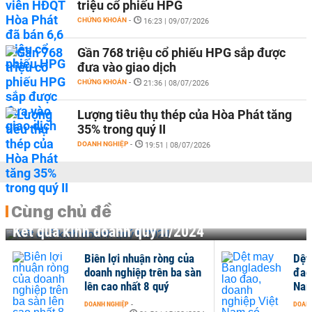
triệu cổ phiếu HPG
CHỨNG KHOÁN
-
16:23 | 09/07/2026
Gần 768 triệu cổ phiếu HPG sắp được
đưa vào giao dịch
CHỨNG KHOÁN
-
21:36 | 08/07/2026
Lượng tiêu thụ thép của Hòa Phát tăng
35% trong quý II
DOANH NGHIỆP
-
19:51 | 08/07/2026
Cùng chủ đề
Kết quả kinh doanh quý II/2024
Biên lợi nhuận ròng của
Dệt
doanh nghiệp trên ba sàn
đao
lên cao nhất 8 quý
Nam
DOANH NGHIỆP
-
DOANH