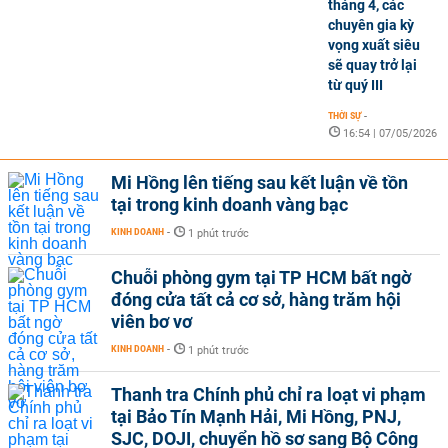
tháng 4, các
chuyên gia kỳ
vọng xuất siêu
sẽ quay trở lại
từ quý III
THỜI SỰ
-
16:54 | 07/05/2026
Mi Hồng lên tiếng sau kết luận về tồn
tại trong kinh doanh vàng bạc
KINH DOANH
-
1 phút trước
Chuỗi phòng gym tại TP HCM bất ngờ
đóng cửa tất cả cơ sở, hàng trăm hội
viên bơ vơ
KINH DOANH
-
1 phút trước
Thanh tra Chính phủ chỉ ra loạt vi phạm
tại Bảo Tín Mạnh Hải, Mi Hồng, PNJ,
SJC, DOJI, chuyển hồ sơ sang Bộ Công