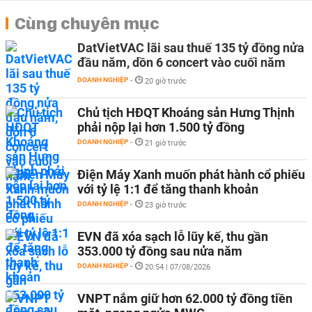
Cùng chuyên mục
DatVietVAC lãi sau thuế 135 tỷ đồng nửa
đầu năm, dồn 6 concert vào cuối năm
DOANH NGHIỆP
-
20 giờ trước
Chủ tịch HĐQT Khoáng sản Hưng Thịnh
phải nộp lại hơn 1.500 tỷ đồng
DOANH NGHIỆP
-
21 giờ trước
Điện Máy Xanh muốn phát hành cổ phiếu
với tỷ lệ 1:1 để tăng thanh khoản
DOANH NGHIỆP
-
23 giờ trước
EVN đã xóa sạch lỗ lũy kế, thu gần
353.000 tỷ đồng sau nửa năm
DOANH NGHIỆP
-
20:54 | 07/08/2026
VNPT nắm giữ hơn 62.000 tỷ đồng tiền