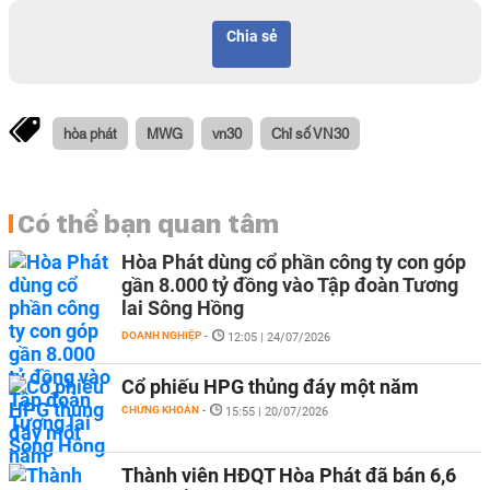
Chia sẻ
hòa phát
MWG
vn30
Chỉ số VN30
Có thể bạn quan tâm
Hòa Phát dùng cổ phần công ty con góp
gần 8.000 tỷ đồng vào Tập đoàn Tương
lai Sông Hồng
DOANH NGHIỆP
-
12:05 | 24/07/2026
Cổ phiếu HPG thủng đáy một năm
CHỨNG KHOÁN
-
15:55 | 20/07/2026
Thành viên HĐQT Hòa Phát đã bán 6,6