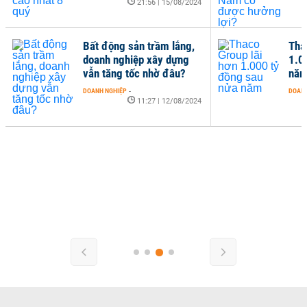
21:56 | 15/08/2024
Bất động sản trầm lắng,
Tha
doanh nghiệp xây dựng
1.0
vẫn tăng tốc nhờ đâu?
nă
DOANH NGHIỆP
-
DOANH
11:27 | 12/08/2024