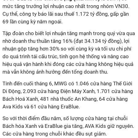
mức tăng trưởng lợi
nhuận cao nhất trong nhóm VN30.
Cụ thể, công ty báo lãi sau thuế 1.172 tỷ đồng, gấp gần
69 lần cùng kỳ năm ngoái.
Tập đoàn cho biết lợi nhuận tăng mạnh trong quý vừa qua
nhờ doanh thu thuần tăng 16% (đạt 34.134 tỷ đồng), lợi
nhuận gộp tăng hơn 30% so với cùng kỳ và tối ưu chi phí
do quá trình tái cấu trúc, tinh gọn hệ thống và nâng cao
hiệu quả vận hành khi đóng các cửa hàng không hiệu quả
mà vẫn không ảnh hưởng đến tổng doanh thu.
Tính đến cuối tháng 6, MWG có 1.046 cửa hàng Thế Giới
Di Động, 2.093 cửa hàng Điện Máy Xanh, 1.701 cửa hàng
Bách Hoá Xanh, 481 nhà thuốc An Khang, 64 cửa hàng
Ava Kids và 61 cửa hàng EraBlue.
So với thời điểm đầu năm, số lượng cửa hàng tại chuỗi
Bách hóa Xanh và EraBlue gia tăng, AVA Kids giữ nguyên.
Các cửa hàng trong chuỗi khác đều sụ
t
giảm.