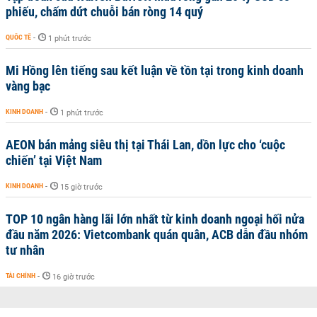
phiếu, chấm dứt chuỗi bán ròng 14 quý
QUỐC TẾ
-
1 phút trước
Mi Hồng lên tiếng sau kết luận về tồn tại trong kinh doanh
vàng bạc
KINH DOANH
-
1 phút trước
AEON bán mảng siêu thị tại Thái Lan, dồn lực cho ‘cuộc
chiến’ tại Việt Nam
KINH DOANH
-
15 giờ trước
TOP 10 ngân hàng lãi lớn nhất từ kinh doanh ngoại hối nửa
đầu năm 2026: Vietcombank quán quân, ACB dẫn đầu nhóm
tư nhân
TÀI CHÍNH
-
16 giờ trước