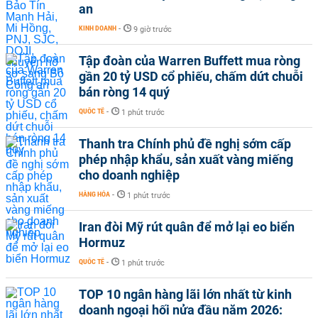
an
KINH DOANH
-
9 giờ trước
Tập đoàn của Warren Buffett mua ròng
gần 20 tỷ USD cổ phiếu, chấm dứt chuỗi
bán ròng 14 quý
QUỐC TẾ
-
1 phút trước
Thanh tra Chính phủ đề nghị sớm cấp
phép nhập khẩu, sản xuất vàng miếng
cho doanh nghiệp
HÀNG HÓA
-
1 phút trước
Iran đòi Mỹ rút quân để mở lại eo biển
Hormuz
QUỐC TẾ
-
1 phút trước
TOP 10 ngân hàng lãi lớn nhất từ kinh
doanh ngoại hối nửa đầu năm 2026: