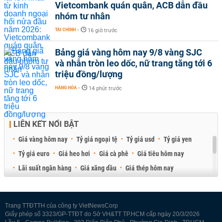
Vietcombank quán quân, ACB dẫn đầu
nhóm tư nhân
TÀI CHÍNH
-
16 giờ trước
Bảng giá vàng hôm nay 9/8 vàng SJC
và nhẫn tròn leo dốc, nữ trang tăng tới 6
triệu đồng/lượng
HÀNG HÓA
-
14 phút trước
LIÊN KẾT NỔI BẬT
Giá vàng hôm nay
Tỷ giá ngoại tệ
Tỷ giá usd
Tỷ giá yen
Tỷ giá euro
Giá heo hơi
Giá cà phê
Giá tiêu hôm nay
Lãi suất ngân hàng
Giá xăng dầu
Giá thép hôm nay
Giá sầu riêng
Giá thịt heo
Giá gạo
Giá cao su
Best Retail Brokers
Diễn đàn đầu tư Việt Nam 2026
Trang TTĐTTH của công ty VietNewsCorp
Giấy phép số 3323/GP-TTĐT do Sở VH&TT TP.HCM cấp ngày 20/3/2026