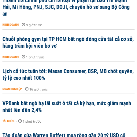
Thanh tra Chính phủ chỉ ra loạt vi phạm tại Bảo Tín Mạnh
Hải, Mi Hồng, PNJ, SJC, DOJI, chuyển hồ sơ sang Bộ Công
an
KINH DOANH
-
9 giờ trước
Chuỗi phòng gym tại TP HCM bất ngờ đóng cửa tất cả cơ sở,
hàng trăm hội viên bơ vơ
KINH DOANH
-
1 phút trước
Lịch cổ tức tuần tới: Masan Consumer, BSR, MB chốt quyền,
tỷ lệ cao nhất 100%
DOANH NGHIỆP
-
16 giờ trước
VPBank bất ngờ hạ lãi suất ở tất cả kỳ hạn, mức giảm mạnh
nhất lên đến 2,4%
TÀI CHÍNH
-
1 phút trước
Tập đoàn của Warren Buffett mua ròng gần 20 tỷ USD cổ