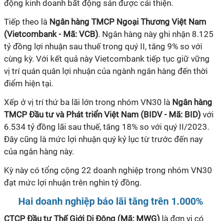
động kinh doanh bất động sản được cải thiện.
Tiếp theo là
Ngân hàng TMCP Ngoại Thương Việt Nam
(Vietcombank - Mã: VCB)
. Ngân hàng này
ghi nhận 8.125
tỷ đồng lợi nhuận sau thuế trong quý II, tăng 9% so với
cùng kỳ. Với kết quả này Vietcombank tiếp tục giữ vững
vị trí quán quân lợi nhuận của ngành ngân hàng đến thời
điểm hiện tại.
Xếp ở vị trí thứ ba lãi lớn trong nhóm VN30 là
Ngân hàng
TMCP Đầu tư và Phát triển Việt Nam (BIDV - Mã: BID)
với
6.534 tỷ đồng lãi sau thuế, tăng 18% so với quý II/2023.
Đây
cũng
là mức lợi nhuận quý kỷ lục từ trước đến nay
của
ngân hàng này.
Kỳ này có tổng cộng 22 doanh nghiệp trong nhóm VN30
đạt mức lợi nhuận trên nghìn tỷ đồng.
Hai doanh nghiệp báo lãi tăng trên 1.000%
CTCP Đầu tư Thế Giới Di Động (Mã: MWG)
là đơn vị có