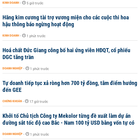
KINH DOANH
-
5 giờ trước
Hãng kim cương tài trợ vương miện cho các cuộc thi hoa
hậu thông báo ngừng hoạt động
KINH DOANH
-
1 phút trước
Hoá chất Đức Giang công bố hai ứng viên HĐQT, cổ phiếu
DGC tăng trần
DOANH NGHIỆP
-
1 phút trước
Tự doanh tiếp tục xả ròng hơn 700 tỷ đồng, tâm điểm hướng
đến GEE
CHỨNG KHOÁN
-
17 giờ trước
Khởi tố Chủ tịch Công ty Mekolor từng đề xuất làm dự án
đường sắt tốc độ cao Bắc - Nam 100 tỷ USD bằng vốn tự có
DOANH NGHIỆP
-
1 phút trước