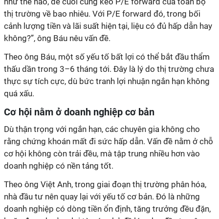
như thế nào, để cuối cùng kéo P/E forward của toàn bộ
thị trường về bao nhiêu. Với P/E forward đó, trong bối
cảnh lượng tiền và lãi suất hiện tại, liệu có đủ hấp dẫn hay
không?”, ông Báu nêu vấn đề.
Theo ông Báu, một số yếu tố bất lợi có thể bắt đầu thẩm
thấu dần trong 3–6 tháng tới. Đây là lý do thị trường chưa
thực sự tích cực, dù bức tranh lợi nhuận ngắn hạn không
quá xấu.
Cơ hội nằm ở doanh nghiệp cơ bản
Dù thận trọng với ngắn hạn, các chuyên gia không cho
rằng chứng khoán mất đi sức hấp dẫn. Vấn đề nằm ở chỗ
cơ hội không còn trải đều, mà tập trung nhiều hơn vào
doanh nghiệp có nền tảng tốt.
Theo ông Việt Anh, trong giai đoạn thị trường phân hóa,
nhà đầu tư nên quay lại với yếu tố cơ bản. Đó là những
doanh nghiệp có dòng tiền ổn định, tăng trưởng đều đặn,