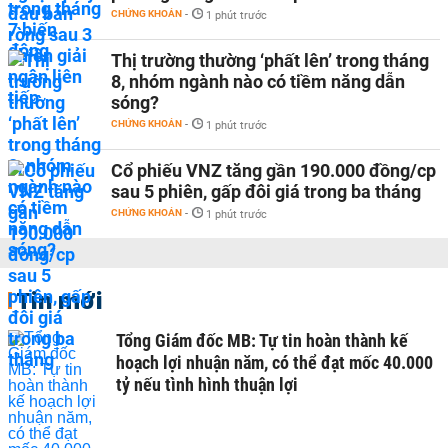
CHỨNG KHOÁN
-
1 phút trước
Thị trường thường ‘phất lên’ trong tháng
8, nhóm ngành nào có tiềm năng dẫn
sóng?
CHỨNG KHOÁN
-
1 phút trước
Cổ phiếu VNZ tăng gần 190.000 đồng/cp
sau 5 phiên, gấp đôi giá trong ba tháng
CHỨNG KHOÁN
-
1 phút trước
Tin mới
Tổng Giám đốc MB: Tự tin hoàn thành kế
hoạch lợi nhuận năm, có thể đạt mốc 40.000
tỷ nếu tình hình thuận lợi