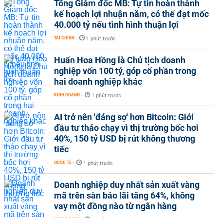
Tổng Giám đốc MB: Tự tin hoàn thành
kế hoạch lợi nhuận năm, có thể đạt mốc
40.000 tỷ nếu tình hình thuận lợi
TÀI CHÍNH
-
1 phút trước
Huấn Hoa Hồng là Chủ tịch doanh
nghiệp vốn 100 tỷ, góp cổ phần trong
hai doanh nghiệp khác
KINH DOANH
-
1 phút trước
AI trở nên 'đáng sợ' hơn Bitcoin: Giới
đầu tư tháo chạy vì thị trường bốc hơi
40%, 150 tỷ USD bị rút không thương
tiếc
QUỐC TẾ
-
1 phút trước
Doanh nghiệp duy nhất sản xuất vàng
mã trên sàn báo lãi tăng 64%, không
vay một đồng nào từ ngân hàng