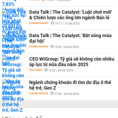
11:00 | 11/04/2026
Data Talk | The Catalyst: 'Luật chơi mới'
& Chiến lược các ông lớn ngành Bán lẻ
DOANH NGHIỆP
-
19:12 | 13/08/2025
Data Talk | The Catalyst: ‘Bắt sóng mùa
đại hội’
CHỨNG KHOÁN
-
19:00 | 04/03/2025
CEO WiGroup: Tỷ giá sẽ không còn nhiều
áp lực từ nửa đầu năm 2025
TÀI CHÍNH
-
10:00 | 28/06/2024
Ngành chứng khoán đi tìm dư địa ở thế
hệ trẻ, Gen Z
CHỨNG KHOÁN
-
07:06 | 20/06/2024