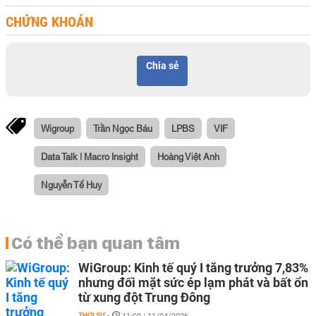
CHỨNG KHOÁN
Chia sẻ
Wigroup
Trần Ngọc Báu
LPBS
VIF
Data Talk | Macro Insight
Hoàng Việt Anh
Nguyễn Tế Huy
Có thể bạn quan tâm
WiGroup: Kinh tế quý I tăng trưởng 7,83%
nhưng đối mặt sức ép lạm phát và bất ổn
từ xung đột Trung Đông
THỜI SỰ
-