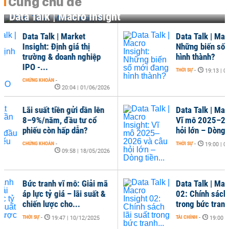
Cùng chủ đề
Data Talk | Macro Insight
Data Talk | Macro Insight:
Dat
Những biến số mới đang
Vị 
hình thành?
nhà
THỜI SỰ
-
THỜI 
19:13 | 09/04/2026
Data Talk | Macro Insight:
Dat
Vĩ mô 2025–2026 và câu
03:
hỏi lớn – Dòng tiền...
càn
THỜI SỰ
-
THỜI 
19:00 | 08/01/2026
Data Talk | Macro Insight
02: Chính sách lãi suất
trong bức tranh...
TÀI CHÍNH
-
19:00 | 19/03/2025