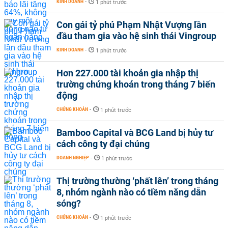
KINH DOANH
-
1 phút trước
Con gái tỷ phú Phạm Nhật Vượng lần
đầu tham gia vào hệ sinh thái Vingroup
KINH DOANH
-
1 phút trước
Hơn 227.000 tài khoản gia nhập thị
trường chứng khoán trong tháng 7 biến
động
CHỨNG KHOÁN
-
1 phút trước
Bamboo Capital và BCG Land bị hủy tư
cách công ty đại chúng
DOANH NGHIỆP
-
1 phút trước
Thị trường thường ‘phất lên’ trong tháng
8, nhóm ngành nào có tiềm năng dẫn
sóng?
CHỨNG KHOÁN
-
1 phút trước