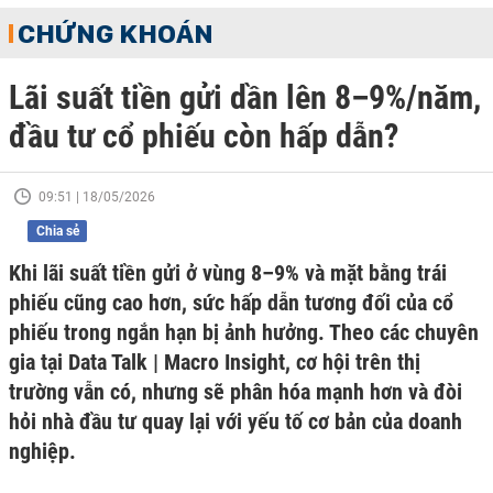
CHỨNG KHOÁN
Lãi suất tiền gửi dần lên 8–9%/năm,
đầu tư cổ phiếu còn hấp dẫn?
09:51 | 18/05/2026
Chia sẻ
Khi lãi suất tiền gửi ở vùng 8–9% và mặt bằng trái
phiếu cũng cao hơn, sức hấp dẫn tương đối của cổ
phiếu trong ngắn hạn bị ảnh hưởng. Theo các chuyên
gia tại Data Talk | Macro Insight, cơ hội trên thị
trường vẫn có, nhưng sẽ phân hóa mạnh hơn và đòi
hỏi nhà đầu tư quay lại với yếu tố cơ bản của doanh
nghiệp.