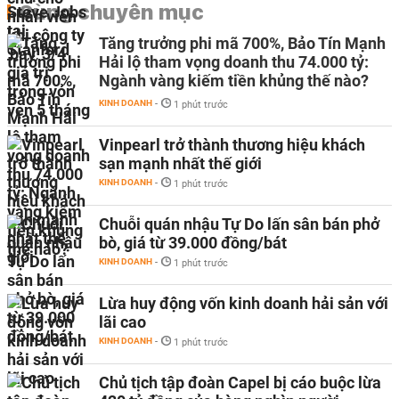
Cùng chuyên mục
Tăng trưởng phi mã 700%, Bảo Tín Mạnh
Hải lộ tham vọng doanh thu 74.000 tỷ:
Ngành vàng kiếm tiền khủng thế nào?
KINH DOANH
-
1 phút trước
Vinpearl trở thành thương hiệu khách
sạn mạnh nhất thế giới
KINH DOANH
-
1 phút trước
Chuỗi quán nhậu Tự Do lấn sân bán phở
bò, giá từ 39.000 đồng/bát
KINH DOANH
-
1 phút trước
Lừa huy động vốn kinh doanh hải sản với
lãi cao
KINH DOANH
-
1 phút trước
Chủ tịch tập đoàn Capel bị cáo buộc lừa