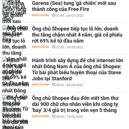
Garena (Sea) tung ‘gà chiến’ mới sau
thành công của Free Fire
KINH DOANH
-
07:44 | 24/07/2022
Ông chủ Shopee tiếp tục lỗ lớn, doanh
thu tăng chậm nhất 4 năm, giá cổ phiếu
rớt 69% kể từ đầu năm
KINH DOANH
-
07:00 | 18/05/2022
Hành trình xây dựng đế chế internet lớn
nhất Đông Nam Á của ông chủ Shopee:
Từ bài phát biểu huyền thoại của Steve
Jobs tại Stanford
KINH DOANH
-
08:00 | 06/04/2022
Ông chủ Shopee đau đớn viết tâm thư
dài 900 chữ cho nhân viên khi công ty
'bay' 3/4 giá trị trong vỏn vẹn 5 tháng
KINH DOANH
-
09:00 | 15/03/2022