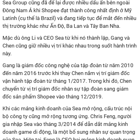
Sea Group cũng đã để lại được nhiều dấu ấn bên ngoài
Đông Nam Á khi Shopee đạt thành công nhất định ở Mỹ
Latinh (cụ thể là Brazil) và đang tiếp tục để mắt đến nhiều
thị trường khác như Ấn Độ, Ba Lan và Tây Ban Nha.
Mặc dù ông Li và CEO Sea từ khi nó thành lập, Gang và
Chen cũng giữ nhiều vị trí khác nhau trong suốt hành trình
này.
Gang là giám đốc công nghệ của tập đoàn từ năm 2010
đến năm 2016 trước khi thay Chen nắm vị trí giám đốc
vận hành tập đoàn từ tháng 1/2017. Trong khi đó, Chen
chuyển từ vị trí giám đốc nhân sự tập đoàn sang giám
đốc sản phẩm Shopee vào tháng 12/2019.
Khi các mảng kinh doanh của Sea mở rộng, cấu trúc nội
bộ công ty cũng mở rộng tương ứng. Chris Feng, người
gia nhập Sea vào tháng 3/2014 để dẫn dắt mảng kinh
doanh game di động, là một bổ sung nhân sự quan trọng
của Sea. Hiện tại, Feng là CEO hai mảng kinh doanh quan