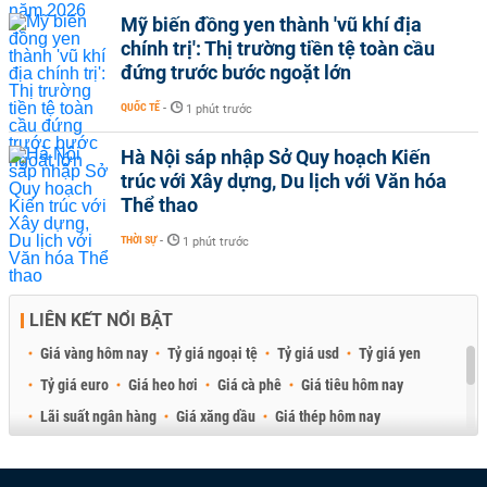
Mỹ biến đồng yen thành 'vũ khí địa
chính trị': Thị trường tiền tệ toàn cầu
đứng trước bước ngoặt lớn
QUỐC TẾ
-
1 phút trước
Hà Nội sáp nhập Sở Quy hoạch Kiến
trúc với Xây dựng, Du lịch với Văn hóa
Thể thao
THỜI SỰ
-
1 phút trước
LIÊN KẾT NỔI BẬT
Giá vàng hôm nay
Tỷ giá ngoại tệ
Tỷ giá usd
Tỷ giá yen
Tỷ giá euro
Giá heo hơi
Giá cà phê
Giá tiêu hôm nay
Lãi suất ngân hàng
Giá xăng dầu
Giá thép hôm nay
Giá sầu riêng
Giá thịt heo
Giá gạo
Giá cao su
Best Retail Brokers
Diễn đàn đầu tư Việt Nam 2026