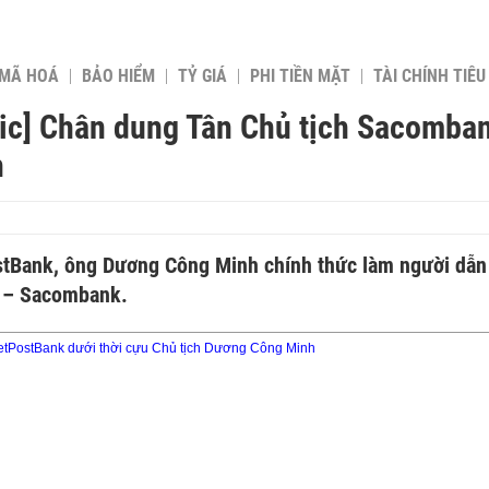
 MÃ HOÁ
BẢO HIỂM
TỶ GIÁ
PHI TIỀN MẶT
TÀI CHÍNH TIÊ
hic] Chân dung Tân Chủ tịch Sacomba
h
stBank, ông Dương Công Minh chính thức làm người dẫn
n – Sacombank.
etPostBank dưới thời cựu Chủ tịch Dương Công Minh