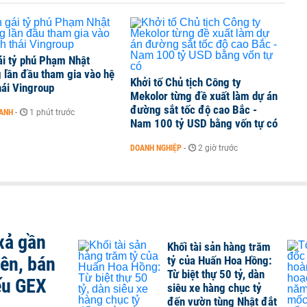
ái tỷ phú Phạm Nhật
 lần đầu tham gia vào hệ
Khởi tố Chủ tịch Công ty
hái Vingroup
Mekolor từng đề xuất làm dự án
đường sắt tốc độ cao Bắc -
OANH
-
1 phút trước
Nam 100 tỷ USD bằng vốn tự có
DOANH NGHIỆP
-
2 giờ trước
xả gần
Khối tài sản hàng trăm
iên, bán
tỷ của Huấn Hoa Hồng:
Từ biệt thự 50 tỷ, dàn
ếu GEX
siêu xe hàng chục tỷ
đến vườn tùng Nhật đắt