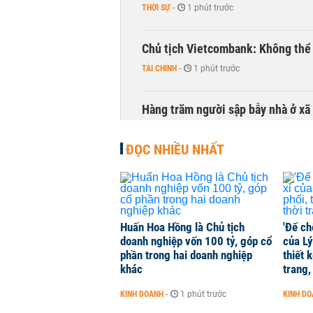
THỜI SỰ
-
1 phút trước
Chủ tịch Vietcombank: Không thể q
TÀI CHÍNH
-
1 phút trước
Hàng trăm người sập bẫy nhà ở xã 
NHÀ ĐẤT
-
1 phút trước
ĐỌC NHIỀU NHẤT
Tổng Bí thư, Chủ tịch nước: Làm r
THỜI SỰ
-
1 phút trước
Huấn Hoa Hồng là Chủ tịch
'Đế ch
Quảng Ninh tính chi 80.000 tỷ đồ
doanh nghiệp vốn 100 tỷ, góp cổ
của Lý
THỜI SỰ
-
1 phút trước
phần trong hai doanh nghiệp
thiết 
khác
trang,
Tổng Giám đốc MB: Tự tin hoàn th
KINH DOANH
-
1 phút trước
KINH D
tỷ nếu tình hình thuận lợi