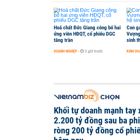
TÀI CHÍNH
-
1 phút trước
Hoá chất Đức Giang công bố hai
Con g
ứng viên HĐQT, cổ phiếu DGC
Vượng
tăng trần
sinh t
DOANH NGHIỆP
-
3 giờ trước
KINH D
Khối tự doanh mạnh tay 
2.200 tỷ đồng sau ba ph
ròng 200 tỷ đồng cổ phi