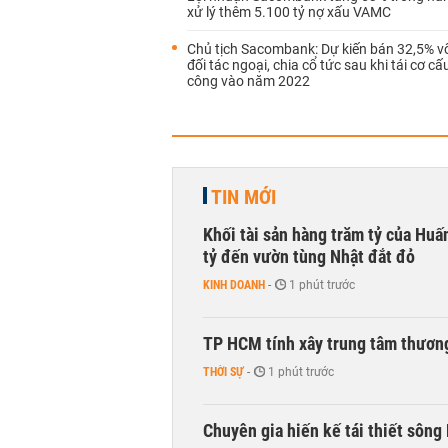
xử lý thêm 5.100 tỷ nợ xấu VAMC
Chủ tịch Sacombank: Dự kiến bán 32,5% v
đối tác ngoại, chia cổ tức sau khi tái cơ c
công vào năm 2022
TIN MỚI
Khối tài sản hàng trăm tỷ của Huấ
tỷ đến vườn tùng Nhật đắt đỏ
KINH DOANH
-
1 phút trước
TP HCM tính xây trung tâm thương
THỜI SỰ
-
1 phút trước
Chuyên gia hiến kế tái thiết sông