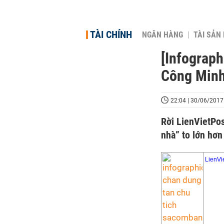
TÀI CHÍNH
NGÂN HÀNG
TÀI SẢN
[Infograp
Công Min
22:04 | 30/06/2017
Rời LienVietPo
nhà” to lớn hơ
LienVi