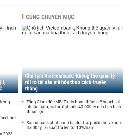
CÙNG CHUYÊN MỤC
Chủ tịch Vietcombank: Không thể quản lý
 I,
rủi ro tài sản mã hóa theo cách truyền
MC
thống
trong
Tổng Giám đốc MB: Tự tin hoàn thành kế hoạch lợi
nhuận năm, có thể đạt mốc 40.000 tỷ nếu tình hình
thuận lợi
 Facebook
Sacombank phát hành ba đợt trái phiếu thu về hơn
3.600 tỷ, lãi suất trả lên tới 10%/năm
m 2023,