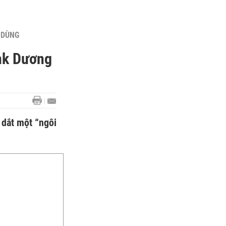
U DÙNG
nk Dương
 dắt một “ngôi