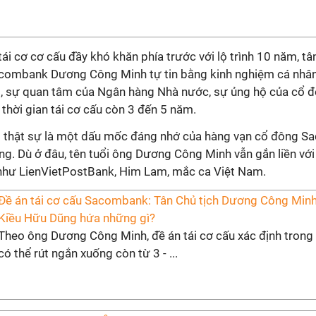
ái cơ cơ cấu đầy khó khăn phía trước với lộ trình 10 năm, tâ
acombank Dương Công Minh tự tin bằng kinh nghiệm cá nhân
o, sự quan tâm của Ngân hàng Nhà nước, sự ủng hộ của cổ 
 thời gian tái cơ cấu còn 3 đến 5 năm.
thật sự là một dấu mốc đáng nhớ của hàng vạn cổ đông 
ng. Dù ở đâu, tên tuổi ông Dương Công Minh vẫn gắn liền với
như LienVietPostBank, Him Lam, mắc ca Việt Nam.
Đề án tái cơ cấu Sacombank: Tân Chủ tịch Dương Công Minh
Kiều Hữu Dũng hứa những gì?
Theo ông Dương Công Minh, đề án tái cơ cấu xác định tron
có thể rút ngắn xuống còn từ 3 - ...