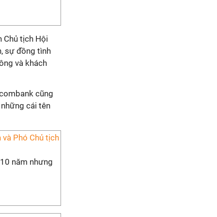
n Chủ tịch Hội
, sự đồng tình
đông và khách
Sacombank cũng
 những cái tên
 và Phó Chủ tịch
g 10 năm nhưng