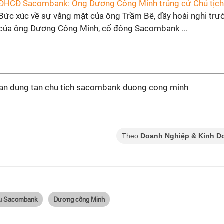
ĐHCĐ Sacombank: Ông Dương Công Minh trúng cử Chủ tị
Bức xúc về sự vắng mặt của ông Trầm Bê, đầy hoài nghi trướ
của ông Dương Công Minh, cổ đông Sacombank ...
Theo
Doanh Nghiệp & Kinh D
ấu Sacombank
Dương công Minh