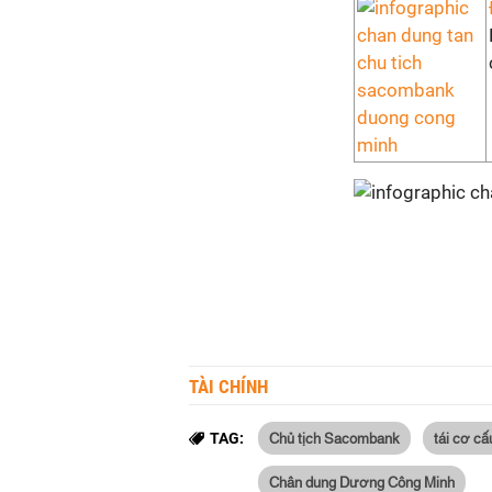
TÀI CHÍNH
Chủ tịch Sacombank
tái cơ c
TAG:
Chân dung Dương Công Minh