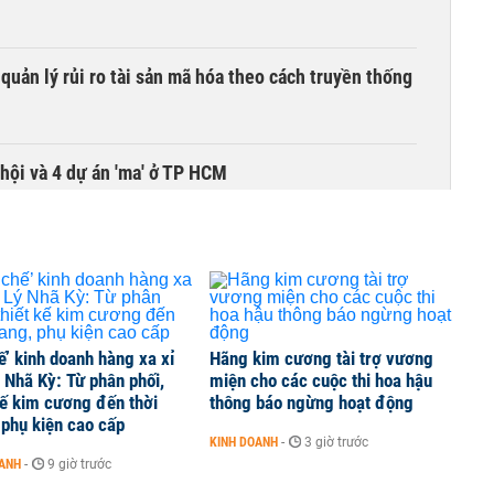
uản lý rủi ro tài sản mã hóa theo cách truyền thống
hội và 4 dự án 'ma' ở TP HCM
õ trách nhiệm khi dự án chậm tiến độ, đội vốn
ế’ kinh doanh hàng xa xỉ
Hãng kim cương tài trợ vương
ng làm đường sắt kết nối Trung Quốc
 Nhã Kỳ: Từ phân phối,
miện cho các cuộc thi hoa hậu
kế kim cương đến thời
thông báo ngừng hoạt động
 phụ kiện cao cấp
KINH DOANH
-
3 giờ trước
ành kế hoạch lợi nhuận năm, có thể đạt mốc 40.000
OANH
-
9 giờ trước