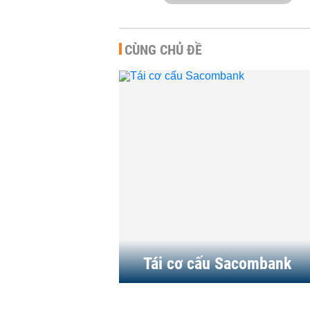
CÙNG CHỦ ĐỀ
Sacombank đại hạ giá KDC
Bình Trị Đông còn hơn 6.00
tỉ đồng, vẫn đấu...
TÀI CHÍNH
-
16:00 | 06/03/2019
Sacombank đấu giá hàng
loạt BĐS 'khủng' tại TP HCM
khởi điểm hơn...
NHÀ ĐẤT
-
19:00 | 27/10/2018
Tái cơ cấu Sacombank