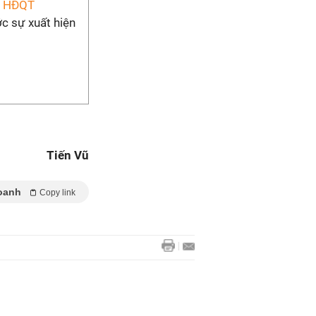
ch HĐQT
c sự xuất hiện
Tiến Vũ
oanh
Copy link