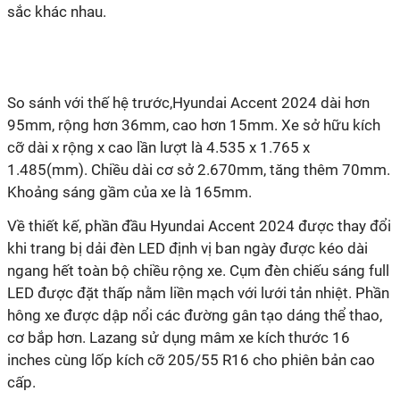
sắc khác nhau.
So sánh với thế
hệ
trước,Hyundai Accent 2024 dài hơn
95mm
,
rộng
hơn
36mm, cao h
ơ
n 15mm. Xe sở hữu kích
cỡ dài x rộng x cao lần lượt là 4.535 x 1.765 x
1.485(mm). Chiều dài cơ sở 2
.
670mm, tăng
thêm
70mm.
Khoảng sáng gầm của xe là 165mm.
Về thiết kế, phần đầu Hyundai Accent 2024 được thay đổi
khi trang bị dải đèn LED định vị ban ngày được kéo dài
ngang hết toàn bộ chiều rộng xe.
Cụm đèn chiếu sáng full
LED được đặt thấp nằm liền mạch với lưới tản nhiệt. Phần
hông xe được dập nổi các đường gân tạo dáng thể thao,
cơ bắp hơn. Lazang sử dụng mâm xe kích thước 16
inches cùng lốp kích cỡ 205/55 R16 cho phiên bản cao
cấp.