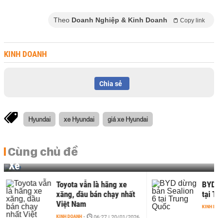
Theo
Doanh Nghiệp & Kinh Doanh
Copy link
KINH DOANH
Chia sẻ
Hyundai
xe Hyundai
giá xe Hyundai
Cùng chủ đề
Xe
a vẫn là hãng xe
BYD dừng bán Sealion 6
 dầu bán chạy nhất
tại Trung Quốc
 Nam
KINH DOANH
-
13:38 | 07/01/2026
OANH
-
06:27 | 20/01/2026