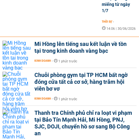
miếng từ ngày
1/7
THỜI SỰ
-
14:06 | 30/06/2026
Mi Hồng lên tiếng sau kết luận về tồn
tại trong kinh doanh vàng bạc
KINH DOANH
-
1 phút trước
Chuỗi phòng gym tại TP HCM bất ngờ
đóng cửa tất cả cơ sở, hàng trăm hội
viên bơ vơ
KINH DOANH
-
1 phút trước
Thanh tra Chính phủ chỉ ra loạt vi phạm
tại Bảo Tín Mạnh Hải, Mi Hồng, PNJ,
SJC, DOJI, chuyển hồ sơ sang Bộ Công
an