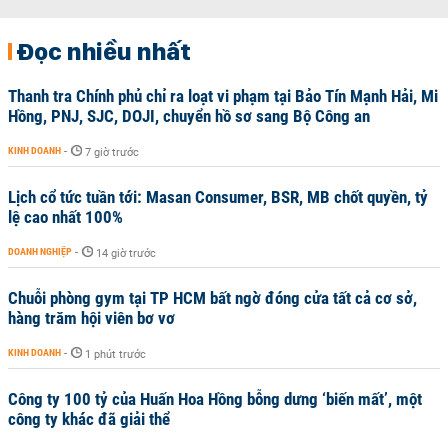
Đọc nhiều nhất
Thanh tra Chính phủ chỉ ra loạt vi phạm tại Bảo Tín Mạnh Hải, Mi
Hồng, PNJ, SJC, DOJI, chuyển hồ sơ sang Bộ Công an
KINH DOANH
-
7 giờ trước
Lịch cổ tức tuần tới: Masan Consumer, BSR, MB chốt quyền, tỷ
lệ cao nhất 100%
DOANH NGHIỆP
-
14 giờ trước
Chuỗi phòng gym tại TP HCM bất ngờ đóng cửa tất cả cơ sở,
hàng trăm hội viên bơ vơ
KINH DOANH
-
1 phút trước
Công ty 100 tỷ của Huấn Hoa Hồng bỗng dưng ‘biến mất’, một
công ty khác đã giải thể