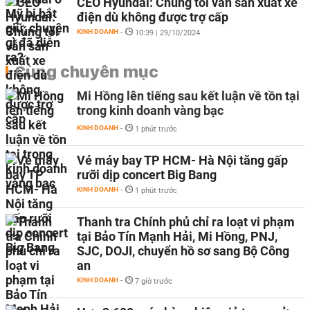
CEO Hyundai: Chúng tôi vẫn sản xuất xe
điện dù không được trợ cấp
KINH DOANH
-
10:39 | 29/10/2024
Cùng chuyên mục
Mi Hồng lên tiếng sau kết luận về tồn tại
trong kinh doanh vàng bạc
KINH DOANH
-
1 phút trước
Vé máy bay TP HCM- Hà Nội tăng gấp
rưỡi dịp concert Big Bang
KINH DOANH
-
1 phút trước
Thanh tra Chính phủ chỉ ra loạt vi phạm
tại Bảo Tín Mạnh Hải, Mi Hồng, PNJ,
SJC, DOJI, chuyển hồ sơ sang Bộ Công
an
KINH DOANH
-
7 giờ trước