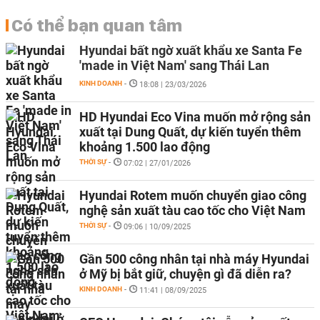
Có thể bạn quan tâm
Hyundai bất ngờ xuất khẩu xe Santa Fe
'made in Việt Nam' sang Thái Lan
KINH DOANH
-
18:08 | 23/03/2026
HD Hyundai Eco Vina muốn mở rộng sản
xuất tại Dung Quất, dự kiến tuyển thêm
khoảng 1.500 lao động
THỜI SỰ
-
07:02 | 27/01/2026
Hyundai Rotem muốn chuyển giao công
nghệ sản xuất tàu cao tốc cho Việt Nam
THỜI SỰ
-
09:06 | 10/09/2025
Gần 500 công nhân tại nhà máy Hyundai
ở Mỹ bị bắt giữ, chuyện gì đã diễn ra?
KINH DOANH
-
11:41 | 08/09/2025