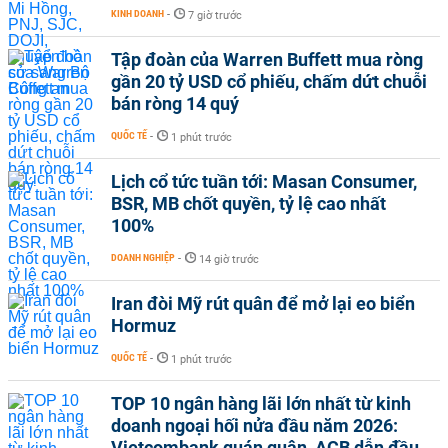
KINH DOANH
-
7 giờ trước
Tập đoàn của Warren Buffett mua ròng
gần 20 tỷ USD cổ phiếu, chấm dứt chuỗi
bán ròng 14 quý
QUỐC TẾ
-
1 phút trước
Lịch cổ tức tuần tới: Masan Consumer,
BSR, MB chốt quyền, tỷ lệ cao nhất
100%
DOANH NGHIỆP
-
14 giờ trước
Iran đòi Mỹ rút quân để mở lại eo biển
Hormuz
QUỐC TẾ
-
1 phút trước
TOP 10 ngân hàng lãi lớn nhất từ kinh
doanh ngoại hối nửa đầu năm 2026:
Vietcombank quán quân, ACB dẫn đầu