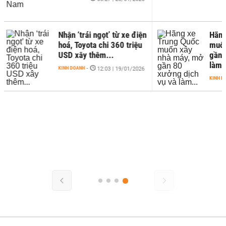
‘trái ngọt’ từ xe điện
Hãng xe Trung Quốc
Toyota chi 360 triệu
muốn xây nhà máy, mở
xây thêm...
gần 80 xưởng dịch vụ và
làm...
OANH
-
12:03 | 19/01/2026
KINH DOANH
-
13:26 | 27/03/2026