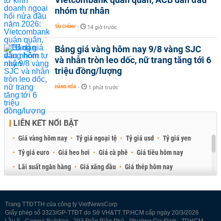
nhóm tư nhân
TÀI CHÍNH
-
14 giờ trước
Bảng giá vàng hôm nay 9/8 vàng SJC
và nhẫn tròn leo dốc, nữ trang tăng tới 6
triệu đồng/lượng
HÀNG HÓA
-
1 phút trước
LIÊN KẾT NỔI BẬT
Giá vàng hôm nay
Tỷ giá ngoại tệ
Tỷ giá usd
Tỷ giá yen
Tỷ giá euro
Giá heo hơi
Giá cà phê
Giá tiêu hôm nay
Lãi suất ngân hàng
Giá xăng dầu
Giá thép hôm nay
Giá sầu riêng
Giá thịt heo
Giá gạo
Giá cao su
Best Retail Brokers
Diễn đàn đầu tư Việt Nam 2026
Trang TTĐTTH của công ty VietNewsCorp
Giấy phép số 3323/GP-TTĐT do Sở VH&TT TP.HCM cấp ngày 20/3/2026
Lầu 5 - Compa Building - 293 Điện Biên Phủ - Phường Gia Định - TP.HCM