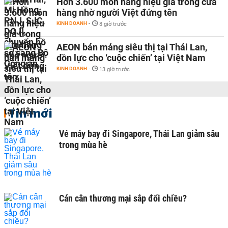
Hơn 3.600 món hàng hiệu giả trong cửa
hàng nhờ người Việt đứng tên
KINH DOANH
-
8 giờ trước
AEON bán mảng siêu thị tại Thái Lan,
dồn lực cho ‘cuộc chiến’ tại Việt Nam
KINH DOANH
-
13 giờ trước
Tin mới
Vé máy bay đi Singapore, Thái Lan giảm sâu
trong mùa hè
Cán cân thương mại sắp đổi chiều?