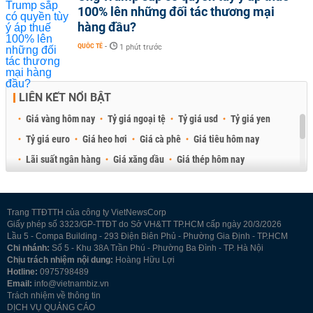
100% lên những đối tác thương mại
hàng đầu?
QUỐC TẾ
-
1 phút trước
LIÊN KẾT NỔI BẬT
Giá vàng hôm nay
Tỷ giá ngoại tệ
Tỷ giá usd
Tỷ giá yen
Tỷ giá euro
Giá heo hơi
Giá cà phê
Giá tiêu hôm nay
Lãi suất ngân hàng
Giá xăng dầu
Giá thép hôm nay
Giá sầu riêng
Giá thịt heo
Giá gạo
Giá cao su
Best Retail Brokers
Diễn đàn đầu tư Việt Nam 2026
Trang TTĐTTH của công ty VietNewsCorp
Giấy phép số 3323/GP-TTĐT do Sở VH&TT TP.HCM cấp ngày 20/3/2026
Lầu 5 - Compa Building - 293 Điện Biên Phủ - Phường Gia Định - TP.HCM
Chi nhánh:
Số 5 - Khu 38A Trần Phú - Phường Ba Đình - TP. Hà Nội
Chịu trách nhiệm nội dung:
Hoàng Hữu Lợi
Hotline:
0975798489
Email:
info@vietnambiz.vn
Trách nhiệm về thông tin
DỊCH VỤ QUẢNG CÁO