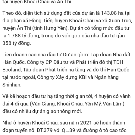
tại huyện Khoái Châu và Ân Thi.
Theo đó, diện tích sử dụng đất của dự án là 143,08 ha tại
địa phận xã Hồng Tiến, huyện Khoái Châu và xã Xuân Trúc,
huyện Ân Thi (tỉnh Hưng Yên). Dự án có tổng mức đầu tư
là 1.788 tỷ đồng, trong đó vốn góp của nhà đầu tư gần
358 tỷ đồng.
Liên doanh các nhà đầu tư Dự án gồm: Tập đoàn Nhà đất
Hàn Quốc, Công ty CP Đầu tư và Phát triển đô thị TDH
Ecoland, Tập đoàn Phát triển hạ tầng và đô thị Hàn Quốc
tại nước ngoài, Công ty Xây dựng KBI và Ngân hàng
Shinhan.
Về kế hoạch đầu tư hạ tầng thời gian tới, 4 huyện có vành
đai 4 đi qua (Văn Giang, Khoái Châu, Yên Mỹ, Văn Lâm)
đều có nhiều dự án giao thông mới.
Như ở huyện Khoái Châu, sau năm 2021 sẽ hoàn thành
đoạn tuyến nối ĐT.379 với QL.39 và đường ô tô cao tốc