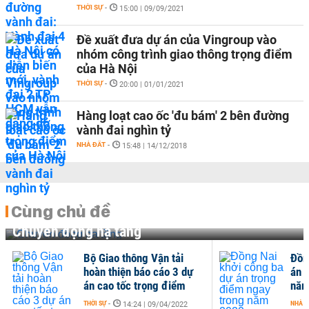
THỜI SỰ
-
15:00 | 09/09/2021
Đề xuất đưa dự án của Vingroup vào
nhóm công trình giao thông trọng điểm
của Hà Nội
THỜI SỰ
-
20:00 | 01/01/2021
Hàng loạt cao ốc 'đu bám' 2 bên đường
vành đai nghìn tỷ
NHÀ ĐẤT
-
15:48 | 14/12/2018
Cùng chủ đề
Chuyển động hạ tầng
Bộ Giao thông Vận tải
Đồn
hoàn thiện báo cáo 3 dự
án 
án cao tốc trọng điểm
năm
THỜI SỰ
-
NHÀ Đ
14:24 | 09/04/2022