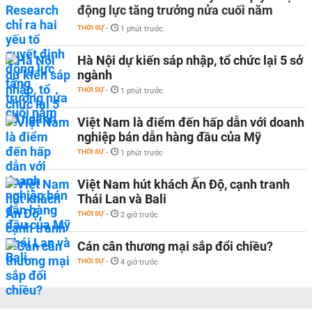
động lực tăng trưởng nửa cuối năm
THỜI SỰ
-
1 phút trước
Hà Nội dự kiến sáp nhập, tổ chức lại 5 sở
ngành
THỜI SỰ
-
1 phút trước
Việt Nam là điểm đến hấp dẫn với doanh
nghiệp bán dẫn hàng đầu của Mỹ
THỜI SỰ
-
1 phút trước
Việt Nam hút khách Ấn Độ, cạnh tranh
Thái Lan và Bali
THỜI SỰ
-
2 giờ trước
Cán cân thương mại sắp đổi chiều?
THỜI SỰ
-
4 giờ trước