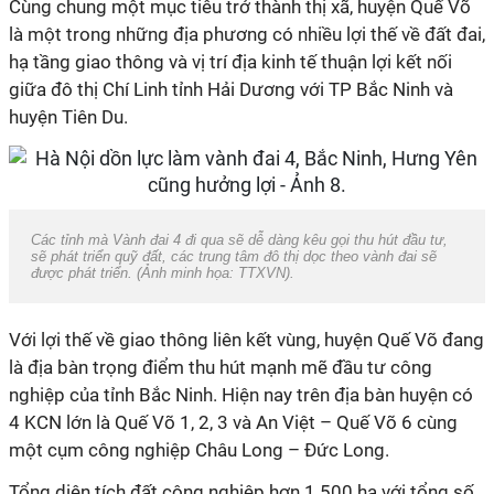
Cùng chung một mục tiêu trở thành thị xã, huyện Quế Võ
là một trong những địa phương có nhiều lợi thế về đất đai,
hạ tầng giao thông và vị trí địa kinh tế thuận lợi kết nối
giữa đô thị Chí Linh tỉnh Hải Dương với TP Bắc Ninh và
huyện Tiên Du.
Các tỉnh mà Vành đai 4 đi qua sẽ dễ dàng kêu gọi thu hút đầu tư,
sẽ phát triển quỹ đất, các trung tâm đô thị dọc theo vành đai sẽ
được phát triển. (Ảnh minh họa: TTXVN).
Với lợi thế về giao thông liên kết vùng, huyện Quế Võ đang
là địa bàn trọng điểm thu hút mạnh mẽ đầu tư công
nghiệp của tỉnh Bắc Ninh. Hiện nay trên địa bàn huyện có
4
KCN
lớn là Quế Võ 1, 2, 3 và An Việt – Quế Võ 6 cùng
một cụm công nghiệp Châu Long – Đức Long.
Tổng diện tích đất công nghiệp hơn 1.500 ha với tổng số