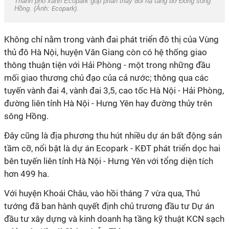
Thành phố xanh Ecopark góp phần thay đổi hạ tầng bờ Đông sông
Hồng. (Ảnh:
Ecopark
).
Không chỉ nằm trong vành đai phát triển đô thị của Vùng
thủ đô Hà Nội, huyện Văn Giang còn có hệ thống giao
thông thuận tiện với Hải Phòng - một trong những đầu
mối giao thương chủ đạo của cả nước; thông qua các
tuyến vành đai 4, vành đai 3,5, cao tốc Hà Nội - Hải Phòng,
đường liên tỉnh Hà Nội - Hưng Yên hay đường thủy trên
sông Hồng.
Đây cũng là địa phương thu hút nhiều dự án bất động sản
tầm cỡ, nổi bật là dự án Ecopark - KĐT phát triển dọc hai
bên tuyến liên tỉnh Hà Nội - Hưng Yên với tổng diện tích
hơn 499 ha.
Với huyện Khoái Châu, vào hồi tháng 7 vừa qua, Thủ
tướng đã ban hành quyết định chủ trương đầu tư Dự án
đầu tư xây dựng và kinh doanh hạ tầng kỹ thuật KCN sạch