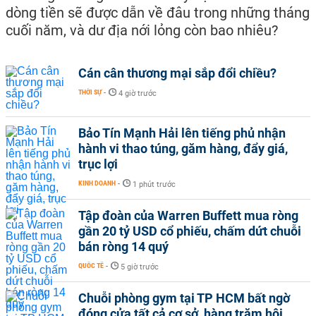
dòng tiền sẽ được dẫn về đâu trong những tháng
cuối năm, và dư địa nới lỏng còn bao nhiêu?
Cán cân thương mại sắp đổi chiều?
THỜI SỰ
-
4 giờ trước
Bảo Tín Mạnh Hải lên tiếng phủ nhận
hành vi thao túng, găm hàng, đẩy giá,
trục lợi
KINH DOANH
-
1 phút trước
Tập đoàn của Warren Buffett mua ròng
gần 20 tỷ USD cổ phiếu, chấm dứt chuỗi
bán ròng 14 quý
QUỐC TẾ
-
5 giờ trước
Chuỗi phòng gym tại TP HCM bất ngờ
đóng cửa tất cả cơ sở, hàng trăm hội