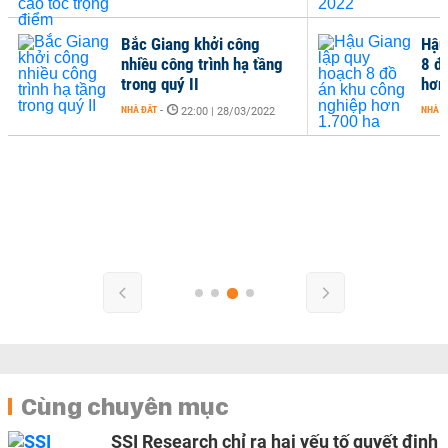
Bắc Giang khởi công
Hậu
nhiều công trình hạ tầng
8 đ
trong quý II
hơn
NHÀ ĐẤT
-
NHÀ Đ
22:00 | 28/03/2022
Cùng chuyên mục
SSI Research chỉ ra hai yếu tố quyết định