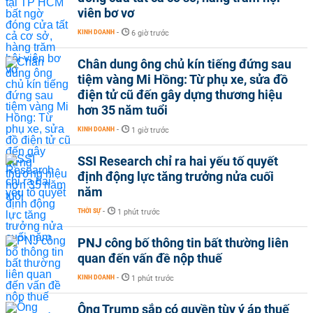
viên bơ vơ
KINH DOANH
-
6 giờ trước
Chân dung ông chủ kín tiếng đứng sau
tiệm vàng Mi Hồng: Từ phụ xe, sửa đồ
điện tử cũ đến gây dựng thương hiệu
hơn 35 năm tuổi
KINH DOANH
-
1 giờ trước
SSI Research chỉ ra hai yếu tố quyết
định động lực tăng trưởng nửa cuối
năm
THỜI SỰ
-
1 phút trước
PNJ công bố thông tin bất thường liên
quan đến vấn đề nộp thuế
KINH DOANH
-
1 phút trước
Ông Trump sắp có quyền tùy ý áp thuế