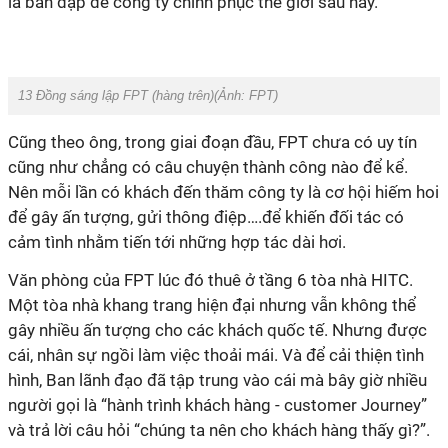
là bàn đạp để công ty chinh phục thế giới sau này.
13 Đồng sáng lập FPT (hàng trên)(Ảnh:
FPT
)
Cũng theo ông, trong giai đoạn đầu, FPT chưa có uy tín
cũng như chẳng có câu chuyện thành công nào để kể.
Nên mỗi lần có khách đến thăm công ty là cơ hội hiếm hoi
để gây ấn tượng, gửi thông điệp….để khiến đối tác có
cảm tình nhằm tiến tới những hợp tác dài hơi.
Văn phòng của FPT lúc đó thuê ở tầng 6 tòa nhà HITC.
Một tòa nhà khang trang hiện đại nhưng vẫn không thể
gây nhiều ấn tượng cho các khách quốc tế. Nhưng được
cái, nhân sự ngồi làm việc thoải mái. Và để cải thiện tình
hình, Ban lãnh đạo đã tập trung vào cái mà bây giờ nhiều
người gọi là “hành trình khách hàng - customer Journey”
và trả lời câu hỏi “chúng ta nên cho khách hàng thấy gì?”.