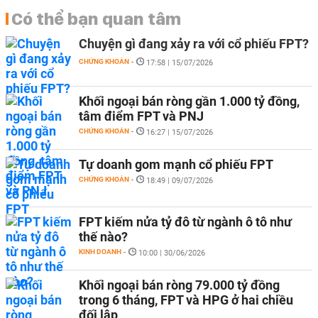
Có thể bạn quan tâm
Chuyện gì đang xảy ra với cổ phiếu FPT?
CHỨNG KHOÁN
-
17:58 | 15/07/2026
Khối ngoại bán ròng gần 1.000 tỷ đồng,
tâm điểm FPT và PNJ
CHỨNG KHOÁN
-
16:27 | 15/07/2026
Tự doanh gom mạnh cổ phiếu FPT
CHỨNG KHOÁN
-
18:49 | 09/07/2026
FPT kiếm nửa tỷ đô từ ngành ô tô như
thế nào?
KINH DOANH
-
10:00 | 30/06/2026
Khối ngoại bán ròng 79.000 tỷ đồng
trong 6 tháng, FPT và HPG ở hai chiều
đối lập