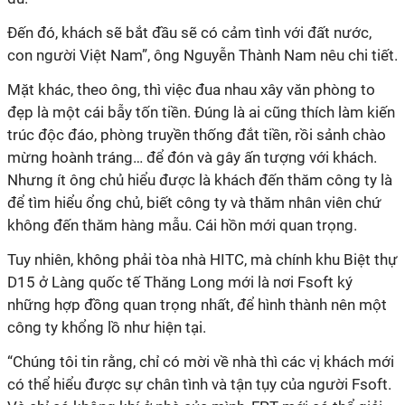
Đến đó, khách sẽ bắt đầu sẽ có cảm tình với đất nước,
con người Việt Nam”, ông Nguyễn Thành Nam nêu chi tiết.
Mặt khác, theo ông, thì việc đua nhau xây văn phòng to
đẹp là một cái bẫy tốn tiền. Đúng là ai cũng thích làm kiến
trúc độc đáo, phòng truyền thống đắt tiền, rồi sảnh chào
mừng hoành tráng… để đón và gây ấn tượng với khách.
Nhưng ít ông chủ hiểu được là khách đến thăm công ty là
để tìm hiểu ổng chủ, biết công ty và thăm nhân viên chứ
không đến thăm hàng mẫu. Cái hồn mới quan trọng.
Tuy nhiên, không phải tòa nhà HITC, mà chính khu Biệt thự
D15 ở Làng quốc tế Thăng Long mới là nơi Fsoft ký
những hợp đồng quan trọng nhất, để hình thành nên một
công ty khổng lồ như hiện tại.
“Chúng tôi tin rằng, chỉ có mời về nhà thì các vị khách mới
có thể hiểu được sự chân tình và tận tụy của người Fsoft.