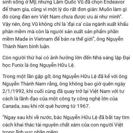
sinh sống ở Mỹ, nhưng Lâm Quốc Vũ đã chọn Endeavor
để tham gia, cũng vì một lý do rất đơn giản: Muốn làm gì
đó cùng đàn em Việt Nam chưa được ưu ái như mình”.
Vậy nên, ông Vũ không chỉ là 'đại ca' của ngành xuất khẩu
phân mềm mà còn là người sản xuất sản phẩm phần
mềm Made in Vietnam để bán ra thế giới”, ông Nguyễn
Thành Nam bình luận.
Còn người thứ hai có ảnh hưởng lớn đến Nhà sáng lập Đại
học Funix là ông Nguyễn Hữu Lệ.
Trong một lần gặp gỡ, ông Nguyễn Hữu Lệ đã kể với ông
Nguyễn Thành Nam rằng, ông không bao giờ quên ngày
2/1/1992, khi cuối cùng đã quay trở lại Việt Nam với tư
cách là lãnh đạo của một công ty công nghệ lớn của
Canada, sau khi rời quê hương từ 1967.
“Ngay sau khi về nước, bác Nguyễn Hữu Lệ đã bắt tay tìm
cách khai thác tài nguyên chất xám của con người Việt
trong lĩnh vực phần mềm.