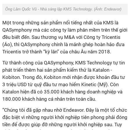
Ông Lâm Quốc Vũ - Nhà sáng lập KMS Technology. (Ảnh:
Endeavor)
Một trong những sản phẩm nổi tiếng nhất của KMS là
QASymphony mà các công ty làm phân mềm trên thế giới
đều biết đến. Sau thương vụ M&A với Công ty Tricentis
(Áo), thì QASymphony chính là mảnh ghép hoàn hảo đưa
Tricentis trở thành “kỳ lân” của châu Âu năm 2018.
Từ thành công của QASymphony, KMS Technology tự tin
phát triển thêm hai sản phẩm kiểm thử là Katalon -
Kobiton. Trong đó, Kobiton mới nhận được khoản đầu tư
3 triệu USD từ quỹ đầu tư mạo hiểm Kinetic (Mỹ). Còn
Katalon hiện đã có 35.000 khách hàng doanh nghiệp và
180.000 khách hàng cá nhân trên toàn cầu.
“Chúng tôi đã gặp nhau nhờ Endeavor. Đây là một tổ chức
đặc biệt vì những người khởi nghiệp tiên phong phải đóng
tiền để được giúp đỡ những người khởi nghiệp sau. Tuy