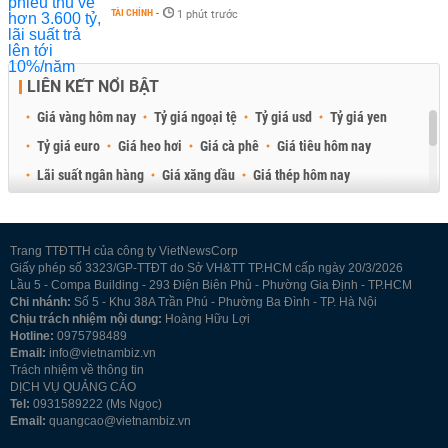
TÀI CHÍNH
-
1 phút trước
LIÊN KẾT NỔI BẬT
Giá vàng hôm nay
Tỷ giá ngoại tệ
Tỷ giá usd
Tỷ giá yen
Tỷ giá euro
Giá heo hơi
Giá cà phê
Giá tiêu hôm nay
Lãi suất ngân hàng
Giá xăng dầu
Giá thép hôm nay
Giá sầu riêng
Giá thịt heo
Giá gạo
Giá cao su
Best Retail Brokers
Diễn đàn đầu tư Việt Nam 2026
Trang TTĐTTH của công ty VietNewsCorp
Giấy phép số 3323/GP-TTĐT do Sở VH&TT TP.HCM cấp ngày 20/3/2026
Lầu 5 - Compa Building - 293 Điện Biên Phủ - Phường Gia Định - TP.HCM
Chi nhánh:
Số 5 - Khu 38A Trần Phú - Phường Ba Đình - TP. Hà Nội
Chịu trách nhiệm nội dung:
Hoàng Hữu Lợi
Hotline:
0975798489
Email:
info@vietnambiz.vn
Trách nhiệm về thông tin
DỊCH VỤ QUẢNG CÁO
Tel:
0931589222 (Ms Ngọc)
Email:
quangcao@vietnambiz.vn