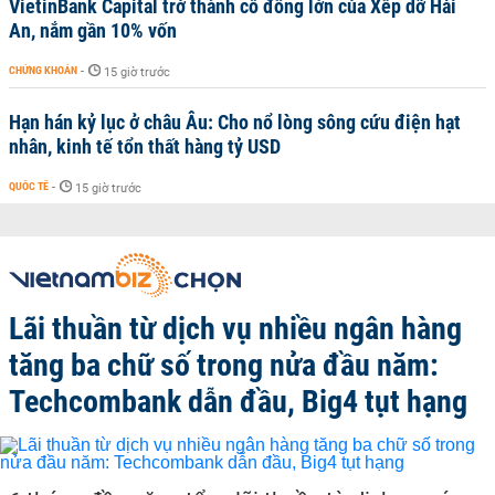
VietinBank Capital trở thành cổ đông lớn của Xếp dỡ Hải
An, nắm gần 10% vốn
CHỨNG KHOÁN
-
15 giờ trước
Hạn hán kỷ lục ở châu Âu: Cho nổ lòng sông cứu điện hạt
nhân, kinh tế tổn thất hàng tỷ USD
QUỐC TẾ
-
15 giờ trước
Lãi thuần từ dịch vụ nhiều ngân hàng
tăng ba chữ số trong nửa đầu năm:
Techcombank dẫn đầu, Big4 tụt hạng