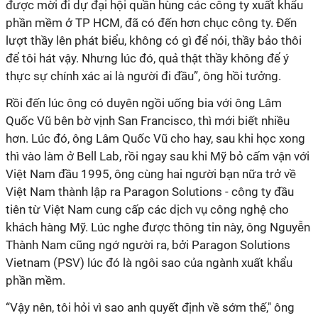
được mời đi dự đại hội quần hùng các công ty xuất khẩu
phần mềm ở TP HCM, đã có đến hơn chục công ty. Đến
lượt thầy lên phát biểu, không có gì để nói, thầy bảo thôi
để tôi hát vậy. Nhưng lúc đó, quả thật thầy không để ý
thực sự chính xác ai là người đi đầu”, ông hồi tưởng.
Rồi đến lúc ông có duyên ngồi uống bia với ông Lâm
Quốc Vũ bên bờ vịnh San Francisco, thì mới biết nhiều
hơn. Lúc đó, ông Lâm Quốc Vũ cho hay, sau khi học xong
thì vào làm ở Bell Lab, rồi ngay sau khi Mỹ bỏ cấm vận với
Việt Nam đầu 1995, ông cùng hai người bạn nữa trở về
Việt Nam thành lập ra Paragon Solutions - công ty đầu
tiên từ Việt Nam cung cấp các dịch vụ công nghệ cho
khách hàng Mỹ. Lúc nghe được thông tin này, ông Nguyễn
Thành Nam cũng ngớ người ra, bởi Paragon Solutions
Vietnam (PSV) lúc đó là ngôi sao của ngành xuất khẩu
phần mềm.
“Vậy nên, tôi hỏi vì sao anh quyết định về sớm thế," ông