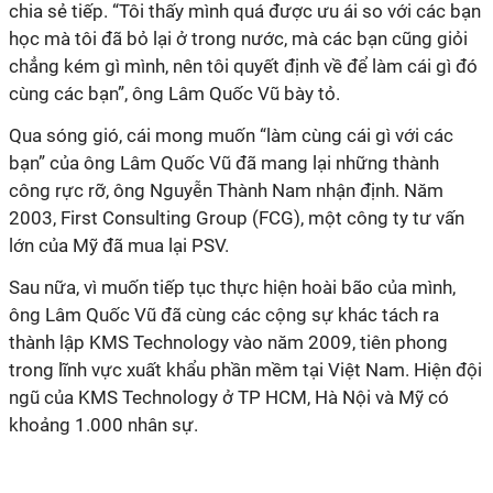
chia sẻ tiếp. “Tôi thấy mình quá được ưu ái so với các bạn
học mà tôi đã bỏ lại ở trong nước, mà các bạn cũng giỏi
chẳng kém gì mình, nên tôi quyết định về để làm cái gì đó
cùng các bạn”, ông Lâm Quốc Vũ bày tỏ.
Qua sóng gió, cái mong muốn “làm cùng cái gì với các
bạn” của ông Lâm Quốc Vũ đã mang lại những thành
công rực rỡ, ông Nguyễn Thành Nam nhận định. Năm
2003, First Consulting Group (FCG), một công ty tư vấn
lớn của Mỹ đã mua lại PSV.
Sau nữa, vì muốn tiếp tục thực hiện hoài bão của mình,
ông Lâm Quốc Vũ đã cùng các cộng sự khác tách ra
thành lập KMS Technology vào năm 2009, tiên phong
trong lĩnh vực xuất khẩu phần mềm tại Việt Nam. Hiện đội
ngũ của KMS Technology ở TP HCM, Hà Nội và Mỹ có
khoảng 1.000 nhân sự.