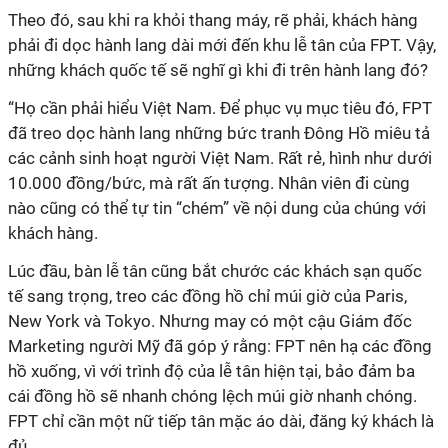
Theo đó, sau khi ra khỏi thang máy, rẽ phải, khách hàng
phải đi dọc hành lang dài mới đến khu lễ tân của FPT. Vậy,
những khách quốc tế sẽ nghĩ gì khi đi trên hành lang đó?
“Họ cần phải hiểu Việt Nam. Để phục vụ mục tiêu đó, FPT
đã treo dọc hành lang những bức tranh Đông Hồ miêu tả
các cảnh sinh hoạt người Việt Nam. Rất rẻ, hình như dưới
10.000 đồng/bức, mà rất ấn tượng. Nhân viên đi cùng
nào cũng có thể tự tin “chém” về nội dung của chúng với
khách hàng.
Lúc đầu, bàn lễ tân cũng bắt chước các khách sạn quốc
tế sang trọng, treo các đồng hồ chỉ múi giờ của Paris,
New York và Tokyo. Nhưng may có một cậu Giám đốc
Marketing người Mỹ đã góp ý rằng: FPT nên hạ các đồng
hồ xuống, vì với trình độ của lễ tân hiện tại, bảo đảm ba
cái đồng hồ sẽ nhanh chóng lệch múi giờ nhanh chóng.
FPT chỉ cần một nữ tiếp tân mặc áo dài, đăng ký khách là
đủ.