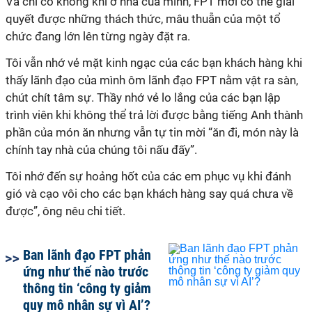
Và chỉ có không khí ở nhà của mình, FPT mới có thể giải
quyết được những thách thức, mâu thuẫn của một tổ
chức đang lớn lên từng ngày đặt ra.
Tôi vẫn nhớ vẻ mặt kinh ngạc của các bạn khách hàng khi
thấy lãnh đạo của mình ôm lãnh đạo FPT nằm vật ra sàn,
chút chít tâm sự. Thầy nhớ vẻ lo lắng của các bạn lập
trình viên khi không thể trả lời được bằng tiếng Anh thành
phần của món ăn nhưng vẫn tự tin mời “ăn đi, món này là
chính tay nhà của chúng tôi nấu đấy”.
Tôi nhớ đến sự hoảng hốt của các em phục vụ khi đánh
gió và cạo vôi cho các bạn khách hàng say quá chưa về
được”, ông nêu chi tiết.
Ban lãnh đạo FPT phản
ứng như thế nào trước
thông tin ‘công ty giảm
quy mô nhân sự vì AI’?