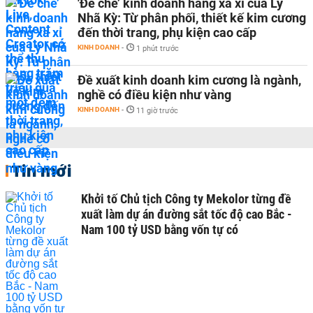
'Đế chế’ kinh doanh hàng xa xỉ của Lý
Nhã Kỳ: Từ phân phối, thiết kế kim cương
đến thời trang, phụ kiện cao cấp
KINH DOANH
-
1 phút trước
Đề xuất kinh doanh kim cương là ngành,
nghề có điều kiện như vàng
KINH DOANH
-
11 giờ trước
Tin mới
Khởi tố Chủ tịch Công ty Mekolor từng đề
xuất làm dự án đường sắt tốc độ cao Bắc -
Nam 100 tỷ USD bằng vốn tự có