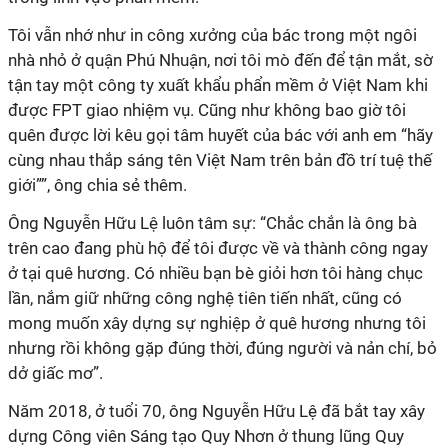
Tôi vẫn nhớ như in công xưởng của bác trong một ngôi
nhà nhỏ ở quận Phú Nhuận, nơi tôi mò đến để tận mắt, sờ
tận tay một công ty xuất khẩu phẩn mềm ở Việt Nam khi
được FPT giao nhiệm vụ. Cũng như không bao giờ tôi
quên được lời kêu gọi tâm huyết của bác với anh em “hãy
cùng nhau thắp sáng tên Việt Nam trên bản đồ trí tuệ thế
giới””, ông chia sẻ thêm.
Ông Nguyễn Hữu Lệ luôn tâm sự: “Chắc chắn là ông bà
trên cao đang phù hộ để tôi được về và thành công ngay
ở tại quê hương. Có nhiều bạn bè giỏi hơn tôi hàng chục
lần, nắm giữ những công nghệ tiên tiến nhất, cũng có
mong muốn xây dựng sự nghiệp ở quê hương nhưng tôi
nhưng rồi không gặp đúng thời, đúng người và nản chí, bỏ
dở giấc mơ”.
Năm 2018, ở tuổi 70, ông Nguyễn Hữu Lệ đã bắt tay xây
dựng Công viên Sáng tạo Quy Nhơn ở thung lũng Quy