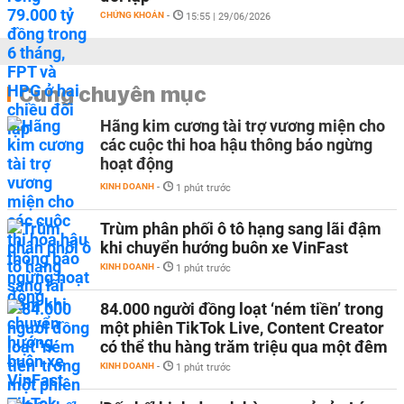
CHỨNG KHOÁN
-
15:55 | 29/06/2026
Cùng chuyên mục
Hãng kim cương tài trợ vương miện cho
các cuộc thi hoa hậu thông báo ngừng
hoạt động
KINH DOANH
-
1 phút trước
Trùm phân phối ô tô hạng sang lãi đậm
khi chuyển hướng buôn xe VinFast
KINH DOANH
-
1 phút trước
84.000 người đồng loạt ‘ném tiền’ trong
một phiên TikTok Live, Content Creator
có thể thu hàng trăm triệu qua một đêm
KINH DOANH
-
1 phút trước