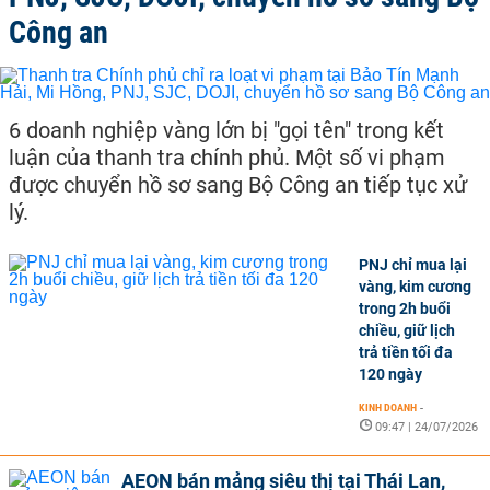
Công an
6 doanh nghiệp vàng lớn bị "gọi tên" trong kết
luận của thanh tra chính phủ. Một số vi phạm
được chuyển hồ sơ sang Bộ Công an tiếp tục xử
lý.
PNJ chỉ mua lại
vàng, kim cương
trong 2h buổi
chiều, giữ lịch
trả tiền tối đa
120 ngày
KINH DOANH
-
09:47 | 24/07/2026
AEON bán mảng siêu thị tại Thái Lan,