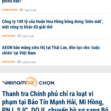
phiếu nào?
CHỨNG KHOÁN
-
7 giờ trước
Công ty 100 tỷ của Huấn Hoa Hồng bỗng dưng ‘biến mất’,
một công ty khác đã giải thể
KINH DOANH
-
5 giờ trước
AEON bán mảng siêu thị tại Thái Lan, dồn lực cho ‘cuộc
chiến’ tại Việt Nam
KINH DOANH
-
1 phút trước
Thanh tra Chính phủ chỉ ra loạt vi
phạm tại Bảo Tín Mạnh Hải, Mi Hồng,
PNJ, SJC, DOJI, chuyển hồ sơ sang Bộ