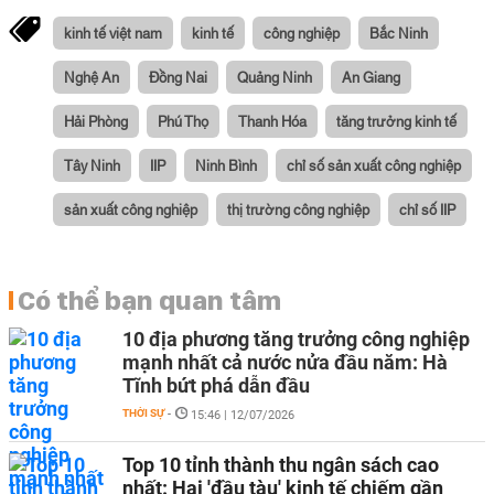
kinh tế việt nam
kinh tế
công nghiệp
Bắc Ninh
Nghệ An
Đồng Nai
Quảng Ninh
An Giang
Hải Phòng
Phú Thọ
Thanh Hóa
tăng trưởng kinh tế
Tây Ninh
IIP
Ninh Bình
chỉ số sản xuất công nghiệp
sản xuất công nghiệp
thị trường công nghiệp
chỉ số IIP
Có thể bạn quan tâm
10 địa phương tăng trưởng công nghiệp
mạnh nhất cả nước nửa đầu năm: Hà
Tĩnh bứt phá dẫn đầu
THỜI SỰ
-
15:46 | 12/07/2026
Top 10 tỉnh thành thu ngân sách cao
nhất: Hai 'đầu tàu' kinh tế chiếm gần