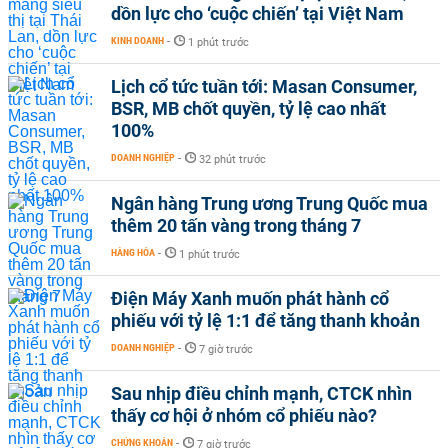
dồn lực cho ‘cuộc chiến’ tại Việt Nam
KINH DOANH
-
1 phút trước
Lịch cổ tức tuần tới: Masan Consumer,
BSR, MB chốt quyền, tỷ lệ cao nhất
100%
DOANH NGHIỆP
-
32 phút trước
Ngân hàng Trung ương Trung Quốc mua
thêm 20 tấn vàng trong tháng 7
HÀNG HÓA
-
1 phút trước
Điện Máy Xanh muốn phát hành cổ
phiếu với tỷ lệ 1:1 để tăng thanh khoản
DOANH NGHIỆP
-
7 giờ trước
Sau nhịp điều chỉnh mạnh, CTCK nhìn
thấy cơ hội ở nhóm cổ phiếu nào?
CHỨNG KHOÁN
-
7 giờ trước