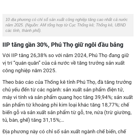
10 địa phương có chỉ số sản xuất công nghiệp tăng cao nhất cả nước
năm 2025. (Nguồn:
AM tổng hợp từ Cục Thống kê; Thống kê, UBND
các tỉnh, thành phố
).
IIP tăng gần 30%, Phú Thọ giữ ngôi đầu bảng
Với IIP tăng 26,38% so với năm 2024, Phú Thọ đang giữ
vị trí “quán quân” của cả nước về tăng trưởng sản xuất
công nghiệp năm 2025.
Theo báo cáo của Thống kê tỉnh Phú Thọ, đà tăng trưởng
chủ yếu đến từ các ngành: sản xuất sản phẩm điện tử,
máy vi tính và sản phẩm quang học tăng 39,94%; sản xuất
sản phẩm từ khoáng phi kim loại khác tăng 18,77%; chế
biến gỗ và sản xuất sản phẩm từ gỗ, tre, nứa (trừ giường,
tủ, bàn, ghế) tăng 31,15%;…
Địa phương này có chỉ số sản xuất ngành chế biến, chế