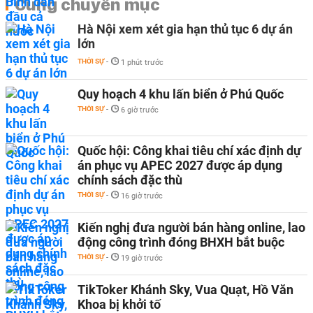
Cùng chuyên mục
Hà Nội xem xét gia hạn thủ tục 6 dự án
lớn
THỜI SỰ
-
1 phút trước
Quy hoạch 4 khu lấn biển ở Phú Quốc
THỜI SỰ
-
6 giờ trước
Quốc hội: Công khai tiêu chí xác định dự
án phục vụ APEC 2027 được áp dụng
chính sách đặc thù
THỜI SỰ
-
16 giờ trước
Kiến nghị đưa người bán hàng online, lao
động công trình đóng BHXH bắt buộc
THỜI SỰ
-
19 giờ trước
TikToker Khánh Sky, Vua Quạt, Hồ Văn
Khoa bị khởi tố