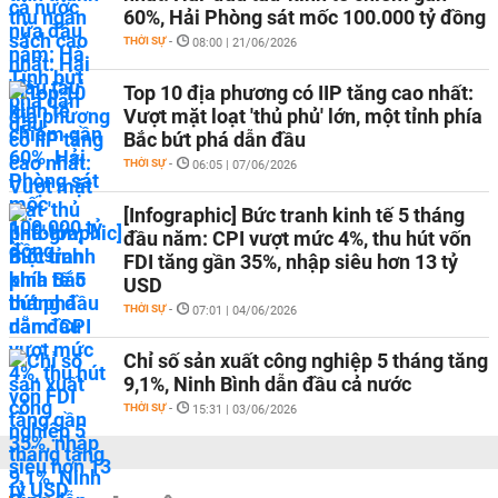
60%, Hải Phòng sát mốc 100.000 tỷ đồng
THỜI SỰ
-
08:00 | 21/06/2026
Top 10 địa phương có IIP tăng cao nhất:
Vượt mặt loạt 'thủ phủ' lớn, một tỉnh phía
Bắc bứt phá dẫn đầu
THỜI SỰ
-
06:05 | 07/06/2026
[Infographic] Bức tranh kinh tế 5 tháng
đầu năm: CPI vượt mức 4%, thu hút vốn
FDI tăng gần 35%, nhập siêu hơn 13 tỷ
USD
THỜI SỰ
-
07:01 | 04/06/2026
Chỉ số sản xuất công nghiệp 5 tháng tăng
9,1%, Ninh Bình dẫn đầu cả nước
THỜI SỰ
-
15:31 | 03/06/2026