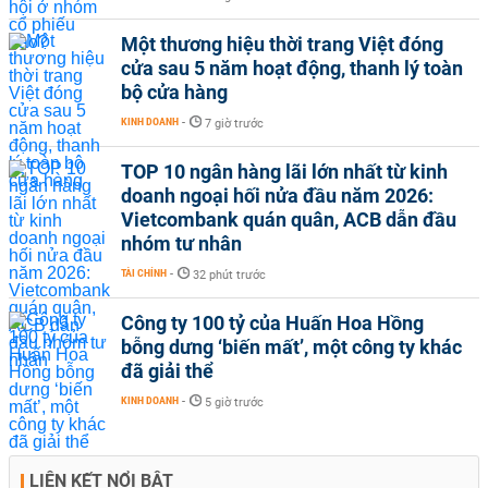
Một thương hiệu thời trang Việt đóng
cửa sau 5 năm hoạt động, thanh lý toàn
bộ cửa hàng
KINH DOANH
-
7 giờ trước
TOP 10 ngân hàng lãi lớn nhất từ kinh
doanh ngoại hối nửa đầu năm 2026:
Vietcombank quán quân, ACB dẫn đầu
nhóm tư nhân
TÀI CHÍNH
-
32 phút trước
Công ty 100 tỷ của Huấn Hoa Hồng
bỗng dưng ‘biến mất’, một công ty khác
đã giải thể
KINH DOANH
-
5 giờ trước
LIÊN KẾT NỔI BẬT