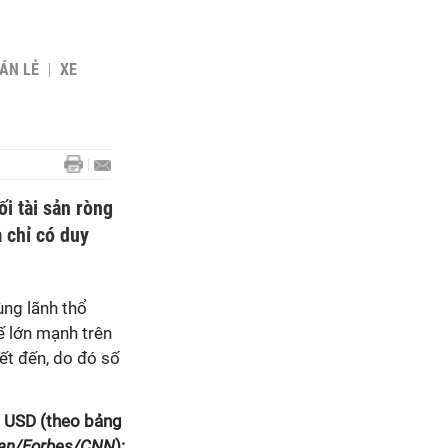
BÁN LẺ
XE
i tài sản ròng
 chỉ có duy
ùng lãnh thổ
ế lớn mạnh trên
iết đến, do đó số
ú USD (theo bảng
ian/Forbes/CNN
):