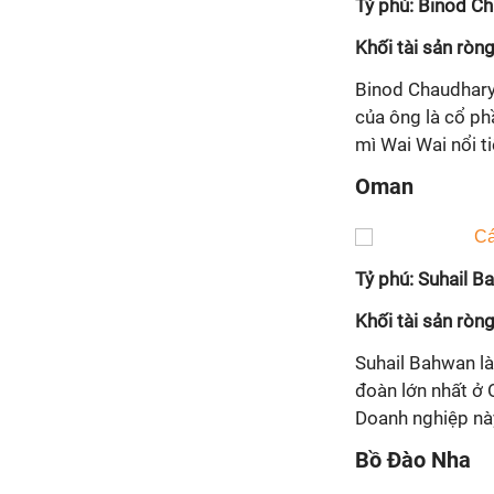
Tỷ phú: Binod C
Khối tài sản ròng
Binod Chaudhary 
của ông là cổ ph
mì Wai Wai nổi t
Oman
Tỷ phú: Suhail 
Khối tài sản ròng
Suhail Bahwan là
đoàn lớn nhất ở 
Doanh nghiệp nà
Bồ Đào Nha