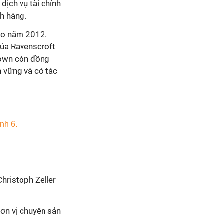
ịch vụ tài chính
ch hàng.
vào năm 2012.
của Ravenscroft
sdown còn đồng
n vững và có tác
hristoph Zeller
đơn vị chuyên sản