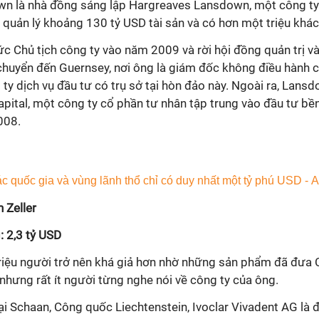
n là nhà đồng sáng lập Hargreaves Lansdown, một công ty d
 quản lý khoảng 130 tỷ USD tài sản và có hơn một triệu khá
c Chủ tịch công ty vào năm 2009 và rời hội đồng quản trị 
huyển đến Guernsey, nơi ông là giám đốc không điều hành 
ty dịch vụ đầu tư có trụ sở tại hòn đảo này. Ngoài ra, Lan
apital, một công ty cổ phần tư nhân tập trung vào đầu tư bề
008.
 Zeller
: 2,3 tỷ USD
riệu người trở nên khá giả hơn nhờ những sản phẩm đã đưa C
 nhưng rất ít người từng nghe nói về công ty của ông.
tại Schaan, Công quốc Liechtenstein, Ivoclar Vivadent AG là 