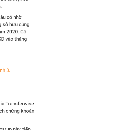
.
iàu có nhờ
g sở hữu cùng
năm 2020. Cô
SD vào tháng
ia Transferwise
dịch chứng khoán
tarup này, tiếp