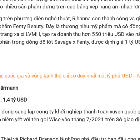
có nhiều sản phẩm đứng trên các bảng xếp hạng âm nhạc lớn
 trên phương diện nghệ thuật, Rihanna còn thành công và g
phẩm Fenty Beauty. Đây là thương hiệu mỹ phẩm mà cô đồn
 trang xa xỉ LVMH, tạo ra doanh thu hơn 550 triệu USD vào 
hần trong dòng đồ lót Savage x Fenty, được định giá 1 tỷ U
Käärmann
: 1,4 tỷ USD
đồng sáng lập công ty khởi nghiệp thanh toán xuyên quốc g
niêm yết với tên gọi Wise vào tháng 7/2021 trên Sở giao 
 Thiel và Richard Branson là những nhà đầu tư ban đầu cho s