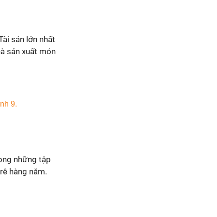
ài sản lớn nhất
hà sản xuất món
rong những tập
 urê hàng năm.