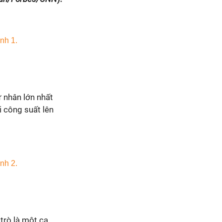
ư nhân lớn nhất
i công suất lên
 trò là một ca