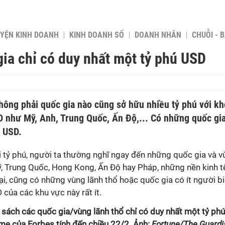
YỆN KINH DOANH
KINH DOANH SỐ
DOANH NHÂN
CHUỖI - 
ia chỉ có duy nhất một tỷ phú USD
không phải quốc gia nào cũng sở hữu nhiều tỷ phú với khố
SD như Mỹ, Anh, Trung Quốc, Ấn Độ,... Có những quốc gia
ú USD.
i tỷ phú, người ta thường nghĩ ngay đến những quốc gia và v
, Trung Quốc, Hong Kong, Ấn Độ hay Pháp, những nền kinh t
lại, cũng có những vùng lãnh thổ hoặc quốc gia có ít người b
 của các khu vực này rất ít.
 sách các quốc gia/vùng lãnh thổ chỉ có duy nhất một tỷ ph
me của Forbes tính đến chiều 22/2. Ảnh:
Fortune/The Guard