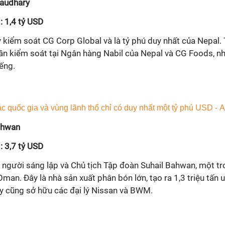
haudhary
: 1,4 tỷ USD
kiểm soát CG Corp Global và là tỷ phú duy nhất của Nepal. T
ần kiểm soát tại Ngân hàng Nabil của Nepal và CG Foods, n
iếng.
Bahwan
: 3,7 tỷ USD
 người sáng lập và Chủ tịch Tập đoàn Suhail Bahwan, một t
Oman. Đây là nhà sản xuất phân bón lớn, tạo ra 1,3 triệu tấn
y cũng sở hữu các đại lý Nissan và BWM.