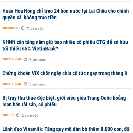
Huấn Hoa Hồng chỉ trao 24 bồn nước tại Lai Châu cho chính
quyền xã, không trao tiền
KINH DOANH
-
17 giờ trước
NHNN cần tăng nắm giữ bao nhiêu cổ phiếu CTG để sở hữu
tối thiểu 65% VietinBank?
CHỨNG KHOÁN
-
13 giờ trước
Chứng khoán VIX chốt ngày chia cổ tức ngay trong tháng 8
CHỨNG KHOÁN
-
13 giờ trước
Bị truy thu thuế đặc biệt, giới siêu giàu Trung Quốc hoảng
loạn bán tài sản, cổ phiếu
QUỐC TẾ
-
12 giờ trước
Lãnh đạo Vinamilk: Tăng quy mô đàn bò thêm 8.000 con, đã