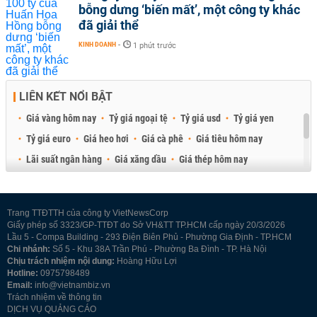
bỗng dưng ‘biến mất’, một công ty khác
đã giải thể
KINH DOANH
-
1 phút trước
LIÊN KẾT NỔI BẬT
Giá vàng hôm nay
Tỷ giá ngoại tệ
Tỷ giá usd
Tỷ giá yen
Tỷ giá euro
Giá heo hơi
Giá cà phê
Giá tiêu hôm nay
Lãi suất ngân hàng
Giá xăng dầu
Giá thép hôm nay
Giá sầu riêng
Giá thịt heo
Giá gạo
Giá cao su
Best Retail Brokers
Diễn đàn đầu tư Việt Nam 2026
Trang TTĐTTH của công ty VietNewsCorp
Giấy phép số 3323/GP-TTĐT do Sở VH&TT TP.HCM cấp ngày 20/3/2026
Lầu 5 - Compa Building - 293 Điện Biên Phủ - Phường Gia Định - TP.HCM
Chi nhánh:
Số 5 - Khu 38A Trần Phú - Phường Ba Đình - TP. Hà Nội
Chịu trách nhiệm nội dung:
Hoàng Hữu Lợi
Hotline:
0975798489
Email:
info@vietnambiz.vn
Trách nhiệm về thông tin
DỊCH VỤ QUẢNG CÁO