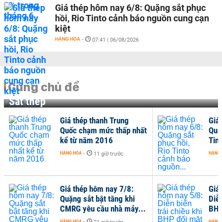
Giá thép hôm nay 6/8: Quặng sắt phục
hồi, Rio Tinto cảnh báo nguồn cung cạn
kiệt
HÀNG HÓA
-
07:41 | 06/08/2026
Cùng chủ đề
Sắt thép
Giá thép thanh Trung
Giá
Quốc chạm mức thấp nhất
Quặ
kể từ năm 2016
Tin
HÀNG HÓA
-
HÀNG
11 giờ trước
Giá thép hôm nay 7/8:
Giá
Quặng sắt bật tăng khi
Diễn
CMRG yêu cầu nhà máy...
BHP
HÀNG HÓA
-
HÀNG