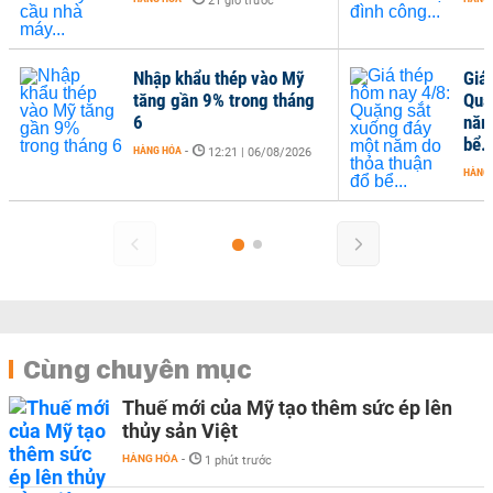
21 giờ trước
Nhập khẩu thép vào Mỹ
Giá
tăng gần 9% trong tháng
Quặ
6
năm
bể..
HÀNG HÓA
-
12:21 | 06/08/2026
HÀNG
Cùng chuyên mục
Thuế mới của Mỹ tạo thêm sức ép lên
thủy sản Việt
HÀNG HÓA
-
1 phút trước