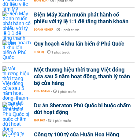
HÀNG HÓA
-
1 phút trước
Điện Máy Xanh muốn phát hành cổ
phiếu với tỷ lệ 1:1 để tăng thanh khoản
DOANH NGHIỆP
-
1 phút trước
Quy hoạch 4 khu lấn biển ở Phú Quốc
THỜI SỰ
-
1 phút trước
Một thương hiệu thời trang Việt đóng
cửa sau 5 năm hoạt động, thanh lý toàn
bộ cửa hàng
KINH DOANH
-
1 phút trước
Dự án Sheraton Phú Quốc bị buộc chấm
dứt hoạt động
NHÀ ĐẤT
-
1 phút trước
Công ty 100 tỷ của Huấn Hoa Hồng