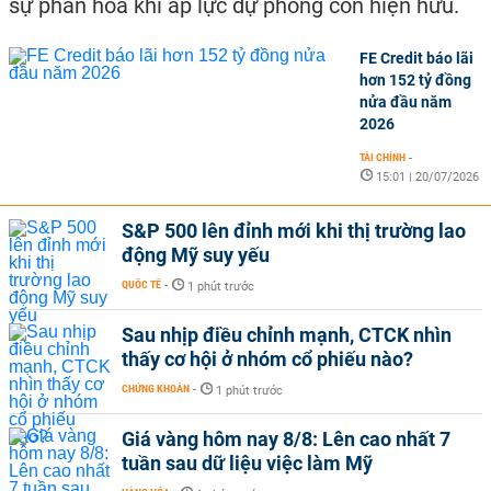
sự phân hóa khi áp lực dự phòng còn hiện hữu.
FE Credit báo lãi
hơn 152 tỷ đồng
nửa đầu năm
2026
TÀI CHÍNH
-
15:01 | 20/07/2026
S&P 500 lên đỉnh mới khi thị trường lao
động Mỹ suy yếu
QUỐC TẾ
-
1 phút trước
Sau nhịp điều chỉnh mạnh, CTCK nhìn
thấy cơ hội ở nhóm cổ phiếu nào?
CHỨNG KHOÁN
-
1 phút trước
Giá vàng hôm nay 8/8: Lên cao nhất 7
tuần sau dữ liệu việc làm Mỹ