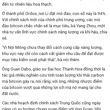
đến từ nhiên liệu hoá thạch.
Ở thành phố Ordos, nơi Li đặt mỏ đào, con số này là 94%.
Với chính sách mới của chính phủ trung ương, các mỏ
đào bitcoin chắc chắn sẽ là mục tiêu, bà Yang Zhou, một
nhà tư vấn lĩnh vực chính sách năng lượng và khí hậu, chia
sẻ.
"Vì Nội Mông chưa thay đổi cách cung cấp năng lượng,
khu vực này chỉ còn cách cắt giảm nhu cầu để đạt được
mục tiêu kiểm soát phát thải", bà nói thêm
Ông Guan Dabo, giáo sư Đại học Thanh Hoa đồng thời là
tác giả nhiều nghiên cứu tính toán lượng khí thải carbon
mà bitcoin gây ra, nói rằng, với ông, những nhược điểm
của bitcoin vượt quá những lợi ích mà nó mang lại cho
đất nước.
Các nhà hoạch định chính sách Trung Quốc cũng ngày
càng có xu hướng chung quan điểm với ông Guan. Hồi