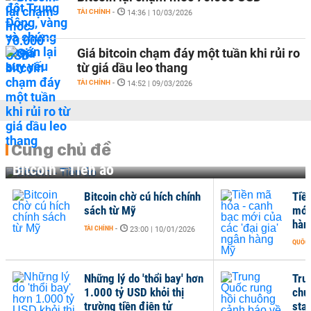
TÀI CHÍNH
-
14:36 | 10/03/2026
Giá bitcoin chạm đáy một tuần khi rủi ro
từ giá dầu leo thang
TÀI CHÍNH
-
14:52 | 09/03/2026
Cùng chủ đề
Bitcoin - Tiền ảo
Bitcoin chờ cú hích chính
Tiền 
sách từ Mỹ
mới c
hàng
TÀI CHÍNH
-
23:00 | 10/01/2026
QUỐC TẾ
Những lý do 'thổi bay' hơn
Trung
1.000 tỷ USD khỏi thị
chuô
trường tiền điện tử
stabl