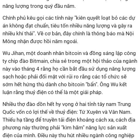
năng lượng trong quý đầu năm.
Chính phủ kêu gọi các tỉnh này "kiên quyết loạt bỏ các dự
án không đạt chuẩn, tiêu tốn nhiều năng lượng và gây ra
nhiều khí thải". Về cơ bản, đây chính là thông báo mà Nội
Mông nhận được hồi năm ngoái.
Wu Jihan, một doanh nhân bitcoin và đồng sáng lập công
ty chip đào Bitmain, chia sẻ trong một hội thảo của ngành
này vào tháng 4 rằng họ cần bắt đầu sử dụng năng lượng
sạch hoặc phải đối mặt với rủi ro rằng các tổ chức sẽ
sớm hết hứng thù dành cho bitcoin "bẩn". Ông Wu kết
luận rằng thuỷ điện có thể là một giải pháp.
Nhiều thợ đào dồn hết hy vọng ở hai tỉnh tây nam Trung
Quốc vốn có lợi thế về thuỷ điện: Tứ Xuyên và Vân Nam.
Thiếu hạ tầng để truyền tải điện khoảng cách xa, cách địa
phương này thường phải "kìm hãm" năng lực sản xuất
điện của mình. Điều này thu hút nhiều ngành công nghiệp