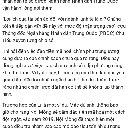
nhân dân tệ số được Ngân hàng Nhân dân Trung Quốc
vận hành", ông nói thêm.
"Lợi ích của tài sản ảo đối với ngành kinh tế là gì? Chúng
tôi sẽ tiếp cận vấn đề này với mức độ thận trọng cao", cựu
Thống đốc Ngân hàng Nhân dân Trung Quốc (PBOC) Chu
Tiểu Xuyên từng chia sẻ.
Khi nói đến việc đào tiền mã hoá, chính phủ trung ương
cũng đưa ra các chính sách chưa quá rõ ràng. Điều này
đồng nghĩa với việc các chính sách của địa phương cũng
khó dự đoán. Vì lý do này, Li nói rằng các thợ đào chủ yếu
quan tâm đến lợi nhuận ngắn hạn bởi họ dự đoán được
rằng những chiến lược dài hạn có thể sẽ không kịp thành
hình.
Trường hợp của Li là mọt ví dụ. Mặc dù anh không bao
giờ cho rằng Nội Mông sẽ cấm đào tiền mã hoá một cách
đột ngột, vào năm 2019, Nội Mông đã thực hiện một
cuộc điều tra nhắm vào các mỏ đào tiêu tốn nhiều năng