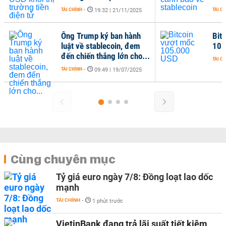
TÀI CHÍNH
-
TÀI CHÍ
19:32 | 21/11/2025
Ông Trump ký ban hành
Bitco
luật về stablecoin, đem
105.
đến chiến thắng lớn cho...
TÀI CHÍ
TÀI CHÍNH
-
09:49 | 19/07/2025
Cùng chuyên mục
Tỷ giá euro ngày 7/8: Đồng loạt lao dốc
mạnh
TÀI CHÍNH
-
1 phút trước
VietinBank đang trả lãi suất tiết kiệm