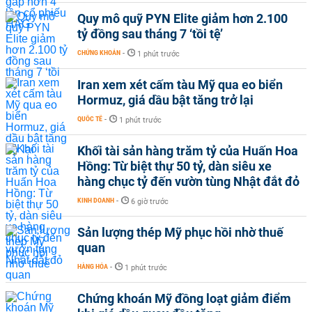
Quy mô quỹ PYN Elite giảm hơn 2.100
tỷ đồng sau tháng 7 ‘tồi tệ’
CHỨNG KHOÁN
-
1 phút trước
Iran xem xét cấm tàu Mỹ qua eo biển
Hormuz, giá dầu bật tăng trở lại
QUỐC TẾ
-
1 phút trước
Khối tài sản hàng trăm tỷ của Huấn Hoa
Hồng: Từ biệt thự 50 tỷ, dàn siêu xe
hàng chục tỷ đến vườn tùng Nhật đắt đỏ
KINH DOANH
-
6 giờ trước
Sản lượng thép Mỹ phục hồi nhờ thuế
quan
HÀNG HÓA
-
1 phút trước
Chứng khoán Mỹ đồng loạt giảm điểm