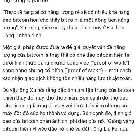
một công ty gần đó.
"Thực tế rằng ai có năng lượng rẻ sẽ có nhiều khả năng
đào bitcoin hơn cho thấy bitcoin là một đồng tiền năng
lượng", Xu Peng, giáo sư kỹ thuật điện máy ở Đại học
Tongji, nhận định.
Một giải pháp được đưa ra để giải quyết vấn đề năng
lượng của bitcoin là thay thế cơ chế đào bitcoin hiện tại
dưới hình thức bằng chứng công việc ("proof of work")
sang bằng chứng cổ phần ("proof of stake) – một cách
xác nhận giao dịch không tồn nhiều năng lực thuật toán.
Dù vậy, ông Xu nói rằng đặc tính phi tập trung của bitcoin
khiến thay đổi này khó thực hiện. Bên cạnh đó, thợ đào
bitcoin cũng không đồng ý với thực tế khiến những cỗ
máy đắt đỏ của họ thành vô dụng. Bên cạnh đó, định giá
cao của bitcoin phản ánh chi phí đào của nó. "Giống vàng,
bitcoin hiếm vì việc đào nó khó và đắt", ông Liu Fei nói.