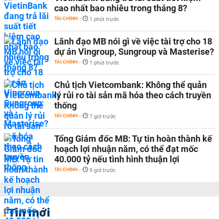
cao nhất bao nhiêu trong tháng 8?
TÀI CHÍNH
-
1 phút trước
Lãnh đạo MB nói gì về việc tài trợ cho 18
dự án Vingroup, Sungroup và Masterise?
TÀI CHÍNH
-
1 phút trước
Chủ tịch Vietcombank: Không thể quản
lý rủi ro tài sản mã hóa theo cách truyền
thống
TÀI CHÍNH
-
7 giờ trước
Tổng Giám đốc MB: Tự tin hoàn thành kế
hoạch lợi nhuận năm, có thể đạt mốc
40.000 tỷ nếu tình hình thuận lợi
TÀI CHÍNH
-
9 giờ trước
Tin mới