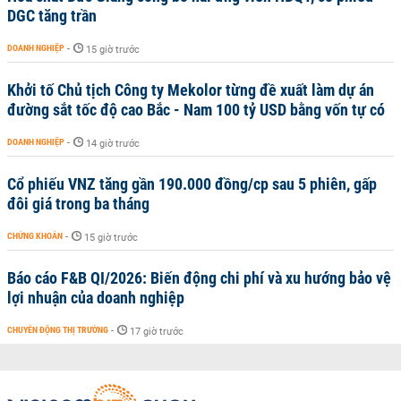
DGC tăng trần
DOANH NGHIỆP
-
15 giờ trước
Khởi tố Chủ tịch Công ty Mekolor từng đề xuất làm dự án
đường sắt tốc độ cao Bắc - Nam 100 tỷ USD bằng vốn tự có
DOANH NGHIỆP
-
14 giờ trước
Cổ phiếu VNZ tăng gần 190.000 đồng/cp sau 5 phiên, gấp
đôi giá trong ba tháng
CHỨNG KHOÁN
-
15 giờ trước
Báo cáo F&B QI/2026: Biến động chi phí và xu hướng bảo vệ
lợi nhuận của doanh nghiệp
CHUYỂN ĐỘNG THỊ TRƯỜNG
-
17 giờ trước