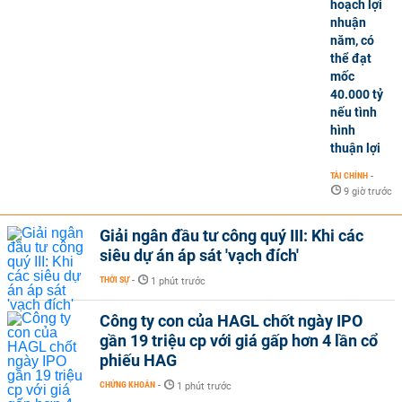
hoạch lợi
nhuận
năm, có
thể đạt
mốc
40.000 tỷ
nếu tình
hình
thuận lợi
TÀI CHÍNH
-
9 giờ trước
Giải ngân đầu tư công quý III: Khi các
siêu dự án áp sát 'vạch đích'
THỜI SỰ
-
1 phút trước
Công ty con của HAGL chốt ngày IPO
gần 19 triệu cp với giá gấp hơn 4 lần cổ
phiếu HAG
CHỨNG KHOÁN
-
1 phút trước