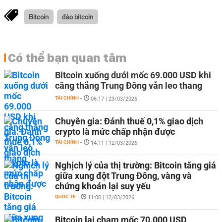
Bitcoin
đào bitcoin
Có thể bạn quan tâm
Bitcoin xuống dưới mốc 69.000 USD khi
căng thẳng Trung Đông vẫn leo thang
TÀI CHÍNH
-
06:17 | 23/03/2026
Chuyên gia: Đánh thuế 0,1% giao dịch
crypto là mức chấp nhận được
TÀI CHÍNH
-
14:11 | 12/03/2026
Nghịch lý của thị trường: Bitcoin tăng giá
giữa xung đột Trung Đông, vàng và
chứng khoán lại suy yếu
QUỐC TẾ
-
11:00 | 12/03/2026
Bitcoin lại chạm mốc 70.000 USD