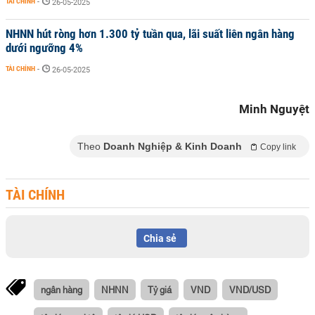
TÀI CHÍNH
-
26-05-2025
NHNN hút ròng hơn 1.300 tỷ tuần qua, lãi suất liên ngân hàng
dưới ngưỡng 4%
TÀI CHÍNH
-
26-05-2025
Minh Nguyệt
Theo
Doanh Nghiệp & Kinh Doanh
Copy link
TÀI CHÍNH
Chia sẻ
ngân hàng
NHNN
Tỷ giá
VND
VND/USD