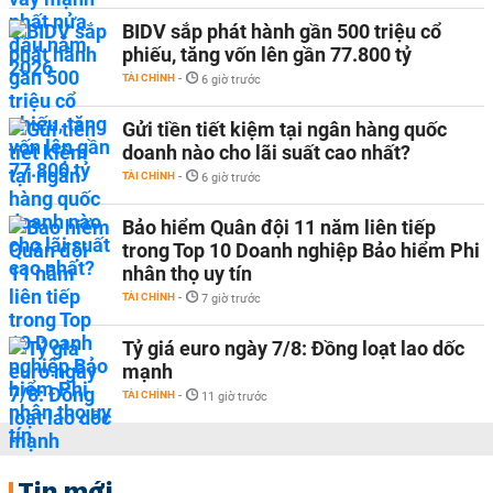
BIDV sắp phát hành gần 500 triệu cổ
phiếu, tăng vốn lên gần 77.800 tỷ
TÀI CHÍNH
-
6 giờ trước
Gửi tiền tiết kiệm tại ngân hàng quốc
doanh nào cho lãi suất cao nhất?
TÀI CHÍNH
-
6 giờ trước
Bảo hiểm Quân đội 11 năm liên tiếp
trong Top 10 Doanh nghiệp Bảo hiểm Phi
nhân thọ uy tín
TÀI CHÍNH
-
7 giờ trước
Tỷ giá euro ngày 7/8: Đồng loạt lao dốc
mạnh
TÀI CHÍNH
-
11 giờ trước
Tin mới