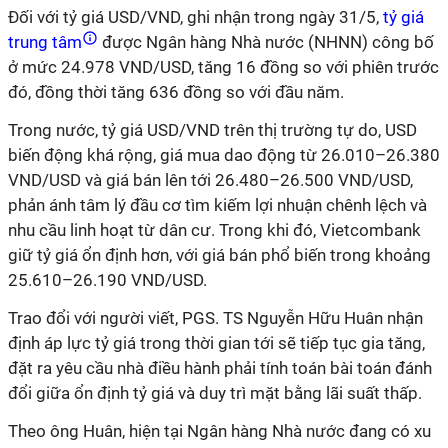
Đối với tỷ giá USD/VND, ghi nhận trong ngày 31/5,
tỷ giá
trung tâm
được Ngân hàng Nhà nước (NHNN) công bố
ở mức 24.978 VND/USD, tăng 16 đồng so với phiên trước
đó, đồng thời tăng 636 đồng so với đầu năm.
Trong nước, tỷ giá USD/VND trên thị trường tự do, USD
biến động khá rộng, giá mua dao động từ 26.010–26.380
VND/USD và giá bán lên tới 26.480–26.500 VND/USD,
phản ánh tâm lý đầu cơ tìm kiếm lợi nhuận chênh lệch và
nhu cầu linh hoạt từ dân cư. Trong khi đó, Vietcombank
giữ tỷ giá ổn định hơn, với giá bán phổ biến trong khoảng
25.610–26.190 VND/USD.
Trao đổi với người viết, PGS. TS Nguyễn Hữu Huân nhận
định áp lực tỷ giá trong thời gian tới sẽ tiếp tục gia tăng,
đặt ra yêu cầu nhà điều hành phải tính toán bài toán đánh
đổi giữa ổn định tỷ giá và duy trì mặt bằng lãi suất thấp.
Theo ông Huân, hiện tại Ngân hàng Nhà nước đang có xu