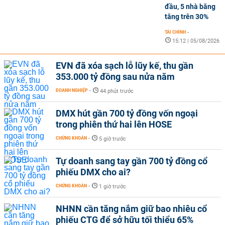
đầu, 5 nhà băng
tăng trên 30%
TÀI CHÍNH
-
15:12 | 05/08/2026
EVN đã xóa sạch lỗ lũy kế, thu gần
353.000 tỷ đồng sau nửa năm
DOANH NGHIỆP
-
44 phút trước
DMX hút gần 700 tỷ đồng vốn ngoại
trong phiên thứ hai lên HOSE
CHỨNG KHOÁN
-
5 giờ trước
Tự doanh sang tay gần 700 tỷ đồng cổ
phiếu DMX cho ai?
CHỨNG KHOÁN
-
1 giờ trước
NHNN cần tăng nắm giữ bao nhiêu cổ
phiếu CTG để sở hữu tối thiểu 65%