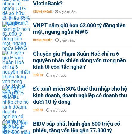
VietinBank?
CHỨNG KHOÁN
-
5 giờ trước
VNPT nắm giữ hơn 62.000 tỷ đồng tiền
mặt, ngang ngửa MWG
DOANH NGHIỆP
-
5 giờ trước
Chuyên gia Phạm Xuân Hoè chỉ ra 6
nguyên nhân khiến dòng vốn trong nền
kinh tế còn 'tắc nghẽn'
THỜI SỰ
-
5 giờ trước
Đề xuất miễn 30% thuế thu nhập cho hộ
kinh doanh, doanh nghiệp có doanh thu
dưới 10 tỷ đồng
THỜI SỰ
-
6 giờ trước
BIDV sắp phát hành gần 500 triệu cổ
phiếu, tăng vốn lên gần 77.800 tỷ