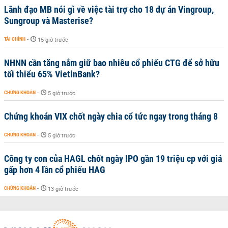
Lãnh đạo MB nói gì về việc tài trợ cho 18 dự án Vingroup,
Sungroup và Masterise?
TÀI CHÍNH
-
15 giờ trước
NHNN cần tăng nắm giữ bao nhiêu cổ phiếu CTG để sở hữu
tối thiểu 65% VietinBank?
CHỨNG KHOÁN
-
5 giờ trước
Chứng khoán VIX chốt ngày chia cổ tức ngay trong tháng 8
CHỨNG KHOÁN
-
5 giờ trước
Công ty con của HAGL chốt ngày IPO gần 19 triệu cp với giá
gấp hơn 4 lần cổ phiếu HAG
CHỨNG KHOÁN
-
13 giờ trước