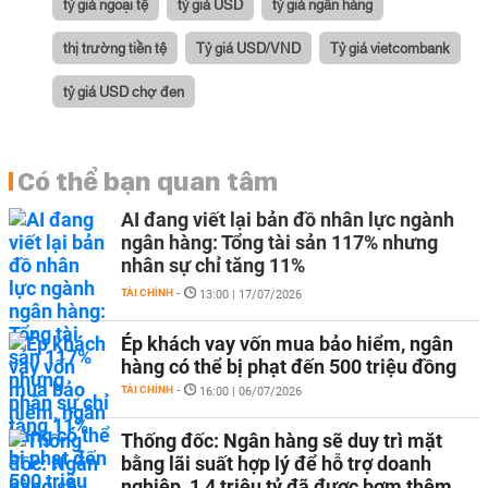
tỷ giá ngoại tệ
tỷ giá USD
tỷ giá ngân hàng
thị trường tiền tệ
Tỷ giá USD/VND
Tỷ giá vietcombank
tỷ giá USD chợ đen
Có thể bạn quan tâm
AI đang viết lại bản đồ nhân lực ngành
ngân hàng: Tổng tài sản 117% nhưng
nhân sự chỉ tăng 11%
TÀI CHÍNH
-
13:00 | 17/07/2026
Ép khách vay vốn mua bảo hiểm, ngân
hàng có thể bị phạt đến 500 triệu đồng
TÀI CHÍNH
-
16:00 | 06/07/2026
Thống đốc: Ngân hàng sẽ duy trì mặt
bằng lãi suất hợp lý để hỗ trợ doanh
nghiệp, 1,4 triệu tỷ đã được bơm thêm