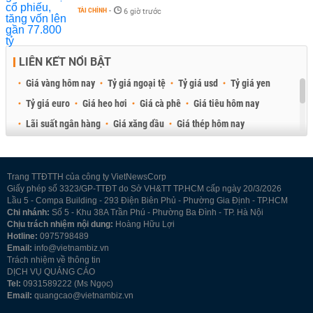
TÀI CHÍNH
-
6 giờ trước
LIÊN KẾT NỔI BẬT
Giá vàng hôm nay
Tỷ giá ngoại tệ
Tỷ giá usd
Tỷ giá yen
Tỷ giá euro
Giá heo hơi
Giá cà phê
Giá tiêu hôm nay
Lãi suất ngân hàng
Giá xăng dầu
Giá thép hôm nay
Giá sầu riêng
Giá thịt heo
Giá gạo
Giá cao su
Best Retail Brokers
Diễn đàn đầu tư Việt Nam 2026
Trang TTĐTTH của công ty VietNewsCorp
Giấy phép số 3323/GP-TTĐT do Sở VH&TT TP.HCM cấp ngày 20/3/2026
Lầu 5 - Compa Building - 293 Điện Biên Phủ - Phường Gia Định - TP.HCM
Chi nhánh:
Số 5 - Khu 38A Trần Phú - Phường Ba Đình - TP. Hà Nội
Chịu trách nhiệm nội dung:
Hoàng Hữu Lợi
Hotline:
0975798489
Email:
info@vietnambiz.vn
Trách nhiệm về thông tin
DỊCH VỤ QUẢNG CÁO
Tel:
0931589222 (Ms Ngọc)
Email:
quangcao@vietnambiz.vn