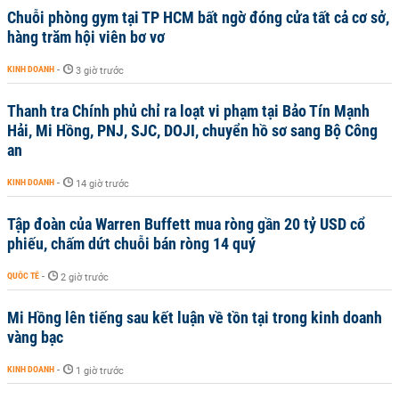
Chuỗi phòng gym tại TP HCM bất ngờ đóng cửa tất cả cơ sở,
hàng trăm hội viên bơ vơ
KINH DOANH
-
3 giờ trước
Thanh tra Chính phủ chỉ ra loạt vi phạm tại Bảo Tín Mạnh
Hải, Mi Hồng, PNJ, SJC, DOJI, chuyển hồ sơ sang Bộ Công
an
KINH DOANH
-
14 giờ trước
Tập đoàn của Warren Buffett mua ròng gần 20 tỷ USD cổ
phiếu, chấm dứt chuỗi bán ròng 14 quý
QUỐC TẾ
-
2 giờ trước
Mi Hồng lên tiếng sau kết luận về tồn tại trong kinh doanh
vàng bạc
KINH DOANH
-
1 giờ trước