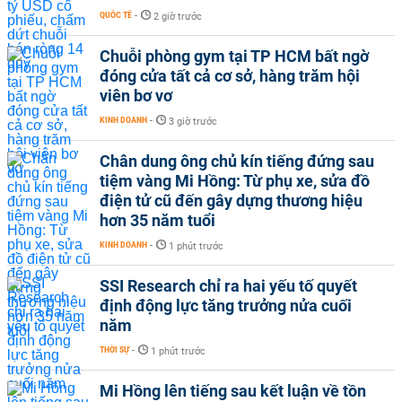
QUỐC TẾ
-
2 giờ trước
Chuỗi phòng gym tại TP HCM bất ngờ
đóng cửa tất cả cơ sở, hàng trăm hội
viên bơ vơ
KINH DOANH
-
3 giờ trước
Chân dung ông chủ kín tiếng đứng sau
tiệm vàng Mi Hồng: Từ phụ xe, sửa đồ
điện tử cũ đến gây dựng thương hiệu
hơn 35 năm tuổi
KINH DOANH
-
1 phút trước
SSI Research chỉ ra hai yếu tố quyết
định động lực tăng trưởng nửa cuối
năm
THỜI SỰ
-
1 phút trước
Mi Hồng lên tiếng sau kết luận về tồn