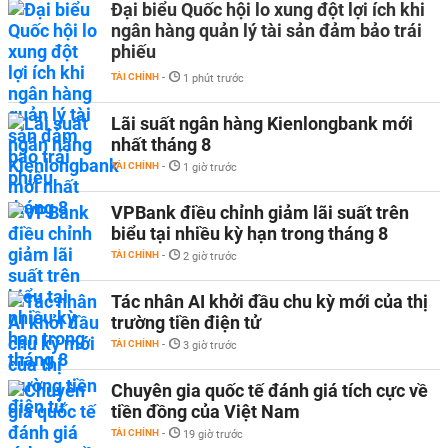
Đại biểu Quốc hội lo xung đột lợi ích khi
ngân hàng quản lý tài sản đảm bảo trái
phiếu
TÀI CHÍNH
-
1 phút trước
Lãi suất ngân hàng Kienlongbank mới
nhất tháng 8
TÀI CHÍNH
-
1 giờ trước
VPBank điều chỉnh giảm lãi suất trên
biểu tại nhiều kỳ hạn trong tháng 8
TÀI CHÍNH
-
2 giờ trước
Tác nhân AI khởi đầu chu kỳ mới của thị
trường tiền điện tử
TÀI CHÍNH
-
3 giờ trước
Chuyên gia quốc tế đánh giá tích cực về
tiền đồng của Việt Nam
TÀI CHÍNH
-
19 giờ trước