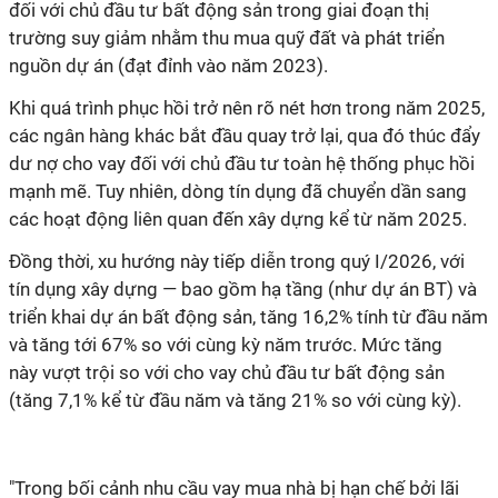
đối với chủ đầu tư bất động sản trong giai đoạn thị
trường suy giảm nhằm thu mua quỹ đất và phát triển
nguồn dự án (đạt đỉnh vào năm 2023).
Khi quá trình phục hồi trở nên rõ nét hơn trong năm 2025,
các ngân hàng khác bắt đầu quay trở lại, qua đó thúc đẩy
dư nợ cho vay đối với chủ đầu tư toàn hệ thống phục hồi
mạnh mẽ. Tuy nhiên, dòng tín dụng đã chuyển dần sang
các hoạt động liên quan đến xây dựng kể từ năm 2025.
Đồng thời, xu hướng này tiếp diễn trong quý I/2026, với
tín dụng xây dựng — bao gồm hạ tầng (như dự án BT) và
triển khai dự án bất động sản, tăng 16,2% tính từ đầu năm
và tăng tới 67% so với cùng kỳ năm trước. Mức tăng
này vượt trội so với cho vay chủ đầu tư bất động sản
(tăng 7,1% kể từ đầu năm và tăng 21% so với cùng kỳ).
"Trong bối cảnh nhu cầu vay mua nhà bị hạn chế bởi lãi