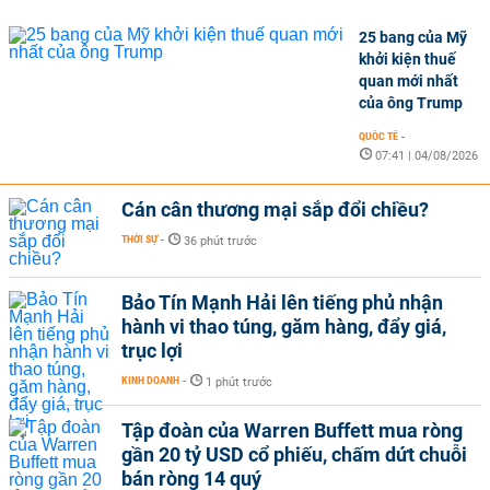
25 bang của Mỹ
khởi kiện thuế
quan mới nhất
của ông Trump
QUỐC TẾ
-
07:41 | 04/08/2026
Cán cân thương mại sắp đổi chiều?
THỜI SỰ
-
36 phút trước
Bảo Tín Mạnh Hải lên tiếng phủ nhận
hành vi thao túng, găm hàng, đẩy giá,
trục lợi
KINH DOANH
-
1 phút trước
Tập đoàn của Warren Buffett mua ròng
gần 20 tỷ USD cổ phiếu, chấm dứt chuỗi
bán ròng 14 quý