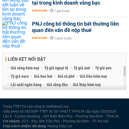
tại trong kinh doanh vàng bạc
KINH DOANH
-
1 giờ trước
PNJ công bố thông tin bất thường liên
quan đến vấn đề nộp thuế
KINH DOANH
-
1 phút trước
LIÊN KẾT NỔI BẬT
Giá vàng hôm nay
Tỷ giá ngoại tệ
Tỷ giá usd
Tỷ giá yen
Tỷ giá euro
Giá heo hơi
Giá cà phê
Giá tiêu hôm nay
Lãi suất ngân hàng
Giá xăng dầu
Giá thép hôm nay
Giá sầu riêng
Giá thịt heo
Giá gạo
Giá cao su
Best Retail Brokers
Diễn đàn đầu tư Việt Nam 2026
Trang TTĐTTH của công ty VietNewsCorp
Giấy phép số 3323/GP-TTĐT do Sở VH&TT TP.HCM cấp ngày 20/3/2026
Lầu 5 - Compa Building - 293 Điện Biên Phủ - Phường Gia Định - TP.HCM
Chi nhánh:
Số 5 - Khu 38A Trần Phú - Phường Ba Đình - TP. Hà Nội
Chịu trách nhiệm nội dung:
Hoàng Hữu Lợi