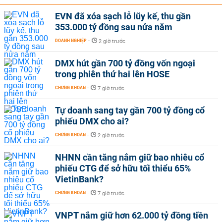
EVN đã xóa sạch lỗ lũy kế, thu gần
353.000 tỷ đồng sau nửa năm
DOANH NGHIỆP
-
2 giờ trước
DMX hút gần 700 tỷ đồng vốn ngoại
trong phiên thứ hai lên HOSE
CHỨNG KHOÁN
-
7 giờ trước
Tự doanh sang tay gần 700 tỷ đồng cổ
phiếu DMX cho ai?
CHỨNG KHOÁN
-
2 giờ trước
NHNN cần tăng nắm giữ bao nhiêu cổ
phiếu CTG để sở hữu tối thiểu 65%
VietinBank?
CHỨNG KHOÁN
-
7 giờ trước
VNPT nắm giữ hơn 62.000 tỷ đồng tiền