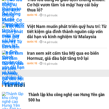
Cơ hội vươn tầm 'cá mập' hay cái bẫy
thua lỗ?
QUỐC TẾ
-
13 giờ trước
Việt Nam muốn phát triển quỹ hưu trí: Từ
tiết kiệm gia đình thành nguồn cấp vốn
dài hạn và kinh nghiệm từ Malaysia
QUỐC TẾ
-
14 giờ trước
Iran xem xét cấm tàu Mỹ qua eo biển
Hormuz, giá dầu bật tăng trở lại
QUỐC TẾ
-
15 giờ trước
Tin mới
Thành lập khu công nghệ cao Hưng Yên gần
500 ha