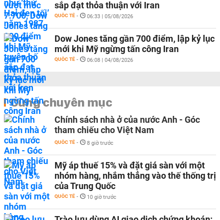
sắp đạt thỏa thuận với Iran
QUỐC TẾ
-
06:33 | 05/08/2026
Dow Jones tăng gần 700 điểm, lập kỷ lục
mới khi Mỹ ngừng tấn công Iran
QUỐC TẾ
-
06:08 | 04/08/2026
Cùng chuyên mục
Chính sách nhà ở của nước Anh - Góc
tham chiếu cho Việt Nam
QUỐC TẾ
-
8 giờ trước
Mỹ áp thuế 15% và đặt giá sàn với một
nhóm hàng, nhắm thẳng vào thế thống trị
của Trung Quốc
QUỐC TẾ
-
10 giờ trước
Trào lưu dùng AI giao dịch chứng khoán: