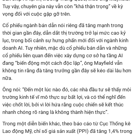
Tuy vậy, chuyên gia này vẫn còn “khá thận trọng” về kỳ
vọng đối với cuộc gặp gỡ trên.
Cổ phiếu ngành bán dẫn nói riêng đã tăng mạnh trong
thời gian gần đây, dẫn dắt thị trường trở lại mức cao kỷ
lục, trong bối cảnh sự hưng phấn mới đối với ngành kinh
doanh AI. Tuy nhiên, mặc dù cổ phiếu bán dẫn và những
cổ phiếu liên quan đến việc xây dựng cơ sở hạ tầng AI
đang “biến động một cách độc lập”, ông Mayfield vẫn
không tin rằng đà tăng trưởng gần đây sẽ kéo dài lâu hơn
nữa.
Ông nói: “Đến một lúc nào đó, các nhà đầu tư sẽ thấy môi
trường kinh tế vĩ mô thực sự bất lợi, và có thể nghĩ đến
việc chốt lời, bởi vì lời hứa rằng cuộc chiến sẽ kết thúc
nhanh chóng rõ ràng là không thành hiện thực”.
Trong một diễn biến khác, theo báo cáo từ Cục Thống kê
Lao động Mỹ, chỉ số giá sản xuất (PPI) đã tăng 1,4% trong