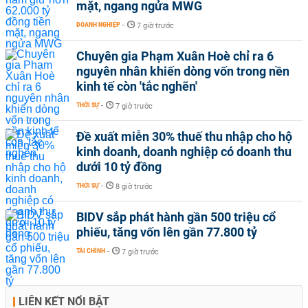
mặt, ngang ngửa MWG
DOANH NGHIỆP
-
7 giờ trước
Chuyên gia Phạm Xuân Hoè chỉ ra 6
nguyên nhân khiến dòng vốn trong nền
kinh tế còn 'tắc nghẽn'
THỜI SỰ
-
7 giờ trước
Đề xuất miễn 30% thuế thu nhập cho hộ
kinh doanh, doanh nghiệp có doanh thu
dưới 10 tỷ đồng
THỜI SỰ
-
8 giờ trước
BIDV sắp phát hành gần 500 triệu cổ
phiếu, tăng vốn lên gần 77.800 tỷ
TÀI CHÍNH
-
7 giờ trước
LIÊN KẾT NỔI BẬT