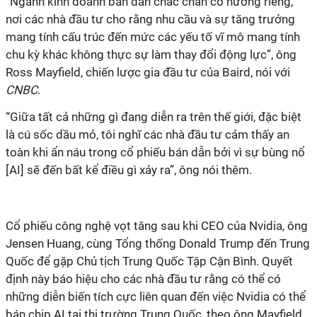
“Ngành kinh doanh bán dẫn chắc chắn có hướng riêng,
nơi các nhà đầu tư cho rằng nhu cầu và sự tăng trưởng
mang tính cấu trúc đến mức các yếu tố vĩ mô mang tính
chu kỳ khác không thực sự làm thay đổi động lực”, ông
Ross Mayfield, chiến lược gia đầu tư của Baird, nói với
CNBC
.
“Giữa tất cả những gì đang diễn ra trên thế giới, đặc biệt
là cú sốc dầu mỏ, tôi nghĩ các nhà đầu tư cảm thấy an
toàn khi ẩn náu trong cổ phiếu bán dẫn bởi vì sự bùng nổ
[AI] sẽ đến bất kể điều gì xảy ra”, ông nói thêm.
Cổ phiếu công nghệ vọt tăng sau khi CEO của Nvidia, ông
Jensen Huang, cùng Tổng thống Donald Trump đến Trung
Quốc để gặp Chủ tịch Trung Quốc Tập Cận Bình. Quyết
định này báo hiệu cho các nhà đầu tư rằng có thể có
những diễn biến tích cực liên quan đến việc Nvidia có thể
bán chip AI tại thị trường Trung Quốc, theo ông Mayfield.