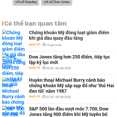
chỉ số Nasdaq
chỉ số Dow Jones
Có thể bạn quan tâm
Chứng khoán Mỹ đồng loạt giảm điểm
khi giá dầu quay đầu tăng
QUỐC TẾ
-
16 giờ trước
Dow Jones tăng hơn 250 điểm, tiếp tục
lập kỷ lục mới
QUỐC TẾ
-
06:53 | 06/08/2026
Huyền thoại Michael Burry cảnh báo
chứng khoán Mỹ sắp sụp đổ như ‘thứ Hai
đen tối’ năm 1987
QUỐC TẾ
-
07:24 | 05/08/2026
S&P 500 lần đầu vượt mốc 7.700, Dow
Jones tăng 900 điểm khi Mỹ tuyên bố