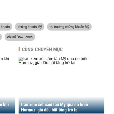
g khoán
chứng khoán Mỹ
thị trường chứng khoán Mỹ
chỉ số Dow Jones
CÙNG CHUYÊN MỤC
m khi
Iran xem xét cấm tàu Mỹ qua eo biển
Hormuz, giá dầu bật tăng trở lại