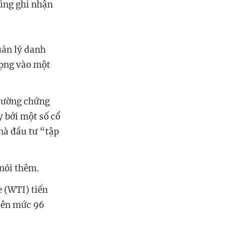
cũng ghi nhận
uản lý danh
vọng vào một
trường chứng
y bởi một số cổ
hà đầu tư “tập
 nói thêm.
e (WTI) tiến
lên mức 96