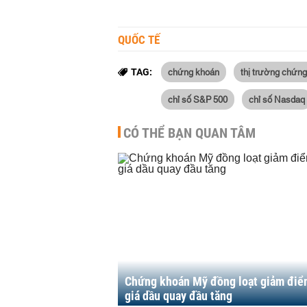
QUỐC TẾ
chứng khoán
thị trường chứn
TAG:
chỉ số S&P 500
chỉ số Nasdaq
CÓ THỂ BẠN QUAN TÂM
Chứng khoán Mỹ đồng loạt giảm điể
giá dầu quay đầu tăng