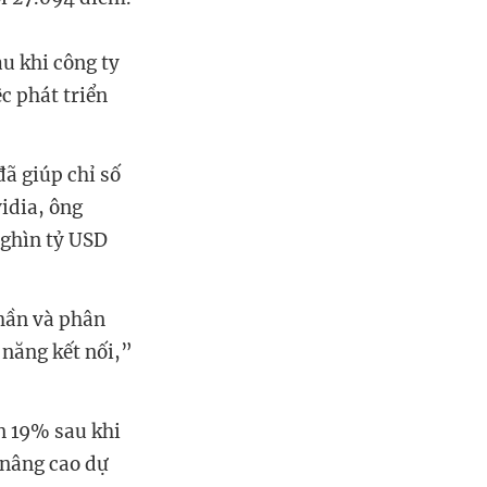
u khi công ty
ệc phát triển
đã giúp chỉ số
idia, ông
nghìn tỷ USD
phần và phân
 năng kết nối,”
n 19% sau khi
 nâng cao dự