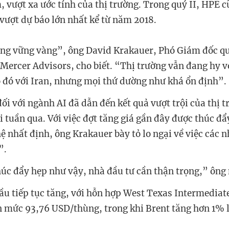
, vượt xa ước tính của thị trường. Trong quý II, HPE 
vượt dự báo lớn nhất kể từ năm 2018.
ng vững vàng”, ông David Krakauer, Phó Giám đốc q
 Mercer Advisors, cho biết. “Thị trường vẫn đang hy 
 đó với Iran, nhưng mọi thứ dường như khá ổn định”.
ối với ngành AI đã dẫn đến kết quả vượt trội của thị 
 tuần qua. Với việc đợt tăng giá gần đây được thúc đẩ
ệ nhất định, ông Krakauer bày tỏ lo ngại về việc các n
”.
húc đẩy hẹp như vậy, nhà đầu tư cần thận trọng,” ông
ầu tiếp tục tăng, với hỗn hợp West Texas Intermediat
 mức 93,76 USD/thùng, trong khi Brent tăng hơn 1% 