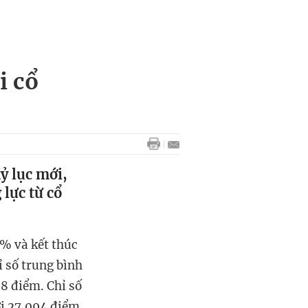
i cổ
ỷ lục mới,
lực từ cổ
3% và kết thúc
ỉ số trung bình
8 điểm. Chỉ số
i 27.094 điểm.