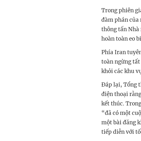
Trong phiên gi
đàm phán của n
thông tấn Nhà 
hoàn toàn eo b
Phía Iran tuyên
toàn ngừng tất
khỏi các khu v
Đáp lại, Tổng 
điện thoại rằn
kết thúc. Tron
“đã có một cuộ
một bài đăng k
tiếp diễn với 