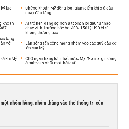
 kỷ lục
Chứng khoán Mỹ đồng loạt giảm điểm khi giá dầu
quay đầu tăng
ng khoán
AI trở nên 'đáng sợ' hơn Bitcoin: Giới đầu tư tháo
1987
chạy vì thị trường bốc hơi 40%, 150 tỷ USD bị rút
không thương tiếc
nes tăng
uận với
Làn sóng tấn công mạng nhằm vào các quỹ đầu cơ
lớn của Mỹ
mới khi Mỹ
CEO ngân hàng lớn nhất nước Mỹ: ‘Nợ margin đang
ở mức cao nhất mọi thời đại’
i một nhóm hàng, nhắm thẳng vào thế thống trị của