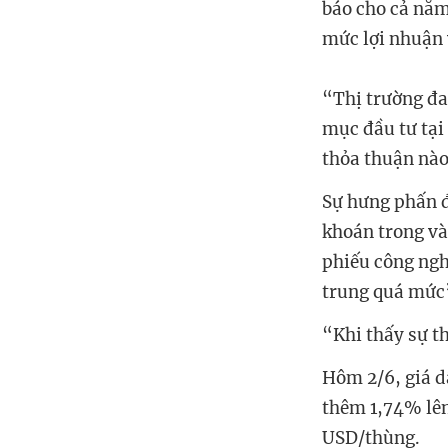
báo cho cả năm
mức lợi nhuận 
“Thị trường đa
mục đầu tư tại
thỏa thuận nào
Sự hưng phấn đ
khoán trong vài
phiếu công ngh
trung quá mức
“Khi thấy sự t
Hôm 2/6, giá d
thêm 1,74% lên
USD/thùng.