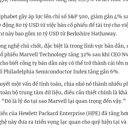
lphabet gây áp lực lên chỉ số S&P 500, giảm gần 4% sa
 động 80 tỷ USD từ việc bán cổ phiếu để tài trợ cho vi
tư này bao gồm 10 tỷ USD từ Berkshire Hathaway.
ng nghệ chủ chốt, đặc biệt là trong lĩnh vực bán dẫn, 
Cổ phiếu Marvell Technology tăng 32% sau khi CEO Nv
cho biết công ty bán dẫn này có thể trở thành cái tên 
 số Philadelphia Semiconductor Index tăng gần 6%.
quyết một vấn đề tính toán, chia nhỏ nó thành nhiều 
toàn bộ trung tâm dữ liệu, điều cần thiết chính là khả
“Đó là lý do tại sao Marvell lại quan trọng đến vậy.”
hiếu của Hewlett Packard Enterprise (HPE) đã tăng hơ
ghệ này đưa ra triển vọng lạc quan cho quý hiện tại và