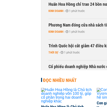
Huấn Hoa Hồng chỉ trao 24 bồn nướ
KINH DOANH
-
1 phút trước
Phương Nam đóng cửa nhà sách t
KINH DOANH
-
1 phút trước
Trình Quốc hội cắt giảm 47 điều 
THỜI SỰ
-
1 phút trước
Cổ phiếu doanh nghiệp Nhà nước 
CHỨNG KHOÁN
-
1 phút trước
ĐỌC NHIỀU NHẤT
Con g
Huấn Hoa Hồng là Chủ tịch