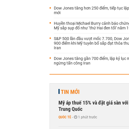
Dow Jones tăng hơn 250 điểm, tiếp tục lập
mới
Huyền thoại Michael Burry cảnh báo chứ
Mỹ sắp sụp đổ như ‘thứ Hai đen tối’ năm 
S&P 500 lần đầu vượt mốc 7.700, Dow Jo
900 điểm khi Mỹ tuyên bố sắp đạt thỏa th
Iran
Dow Jones tăng gần 700 điểm, lập kỷ lục 
ngừng tấn công Iran
TIN MỚI
Mỹ áp thuế 15% và đặt giá sàn vớ
Trung Quốc
QUỐC TẾ
-
1 phút trước