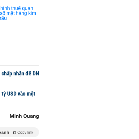
ớc chấp nhận để DN
0 tỷ USD vào một
Minh Quang
oanh
Copy link