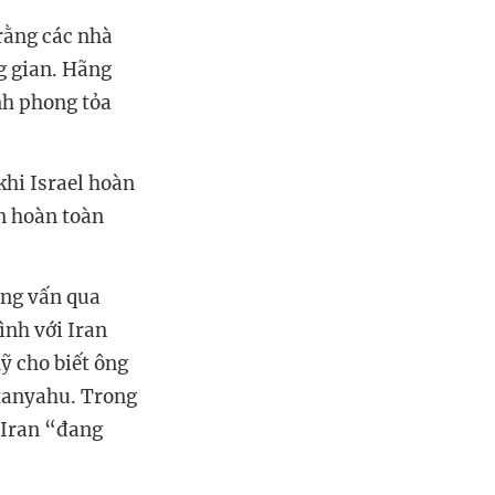
rằng các nhà
g gian. Hãng
nh phong tỏa
khi Israel hoàn
n hoàn toàn
ỏng vấn qua
nh với Iran
ỹ cho biết ông
etanyahu. Trong
 Iran “đang