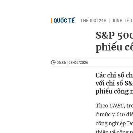
QUỐC TẾ
THẾ GIỚI 24H
KINH TẾ T
S&P 500
phiếu c
06:36 | 03/06/2026
Các chỉ số c
với chỉ số S
phiếu công 
Theo
CNBC
, t
ở mức 7.610 đi
công nghiệp Do
thiên về công 