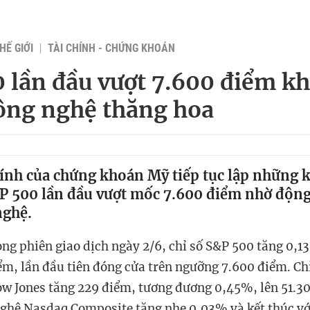
HẾ GIỚI
TÀI CHÍNH - CHỨNG KHOÁN
 lần đầu vượt 7.600 điểm kh
ông nghệ thăng hoa
hính của chứng khoán Mỹ tiếp tục lập những k
&P 500 lần đầu vượt mốc 7.600 điểm nhờ động 
nghệ.
rong phiên giao dịch ngày 2/6, chỉ số S&P 500 tăng 0,1
ểm, lần đầu tiên đóng cửa trên ngưỡng 7.600 điểm. Ch
w Jones tăng 229 điểm, tương đương 0,45%, lên 51.30
nghệ Nasdaq Composite tăng nhẹ 0,03% và kết thúc vớ