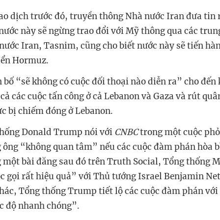
ao dịch trước đó, truyền thông Nhà nước Iran đưa tin 
ước này sẽ ngừng trao đổi với Mỹ thông qua các trun
nước Iran, Tasnim, cũng cho biết nước này sẽ tiến hà
iển Hormuz.
 bố “sẽ không có cuộc đối thoại nào diễn ra” cho đến 
 cả các cuộc tấn công ở cả Lebanon và Gaza và rút quâ
ực bị chiếm đóng ở Lebanon.
thống Donald Trump nói với
CNBC
trong một cuộc ph
g ông “không quan tâm” nếu các cuộc đàm phán hòa bì
g một bài đăng sau đó trên Truth Social, Tổng thống M
c gọi rất hiệu quả” với Thủ tướng Israel Benjamin N
hác, Tổng thống Trump tiết lộ các cuộc đàm phán với
tốc độ nhanh chóng”.