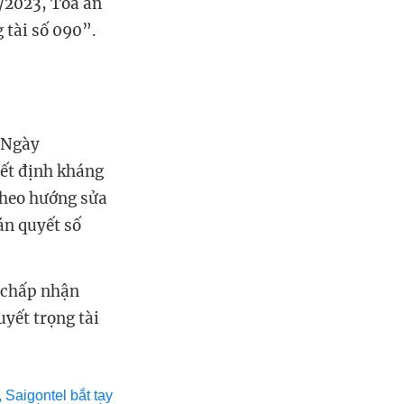
/2023, Tòa án
 tài số 090
”.
. Ngày
ết định kháng
theo hướng sửa
án quyết số
 c
hấp nhận
uyết trọng tài