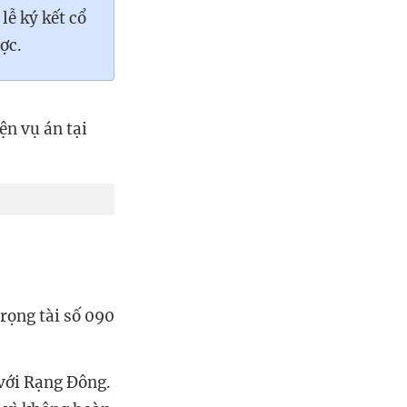
 lễ ký kết cổ
ợc.
ện vụ án tại
rọng tài số 090
với Rạng Đông.