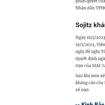
phán quyết của
Nhân dân TPH
Sojitz kh
Ngày 16/1/2023
19/1/2023, Việ
nghị đề nghị T
Quyết định ngà
090 của SIAC t
Sau khi xem xé
kháng cáo của 
số 090.
Kinh Bắc