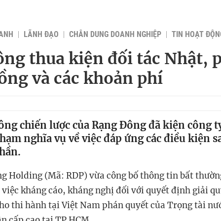
OANH
LÃNH ĐẠO
CHÂN DUNG DOANH NGHIỆP
TIN HOẠT ĐỘN
ng thua kiện đối tác Nhật, p
đồng và các khoản phí
đông chiến lược của Rạng Đông đã kiện công ty
 phạm nghĩa vụ về việc đáp ứng các điều kiện 
hần.
g Holding
(Mã: RDP)
vừa công bố thông tin bất thườn
 việc kháng cáo, kháng nghị đối với quyết định giải q
ho thi hành tại Việt Nam phán quyết của Trọng tài nư
n cấp cao tại TP HCM.