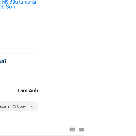
uan?
Lâm Anh
oanh
Copy link