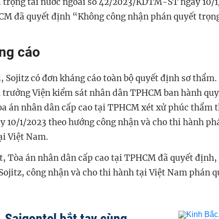
 trọng tài nước ngoài số 42/2023/KDTM-ST ngày 10/1
CM đã quyết định
“
Không công nhận phán quyết trọng
áng cáo
, Sojitz có đơn kháng cáo toàn bộ quyết định sơ thẩm
n trưởng Viện kiểm sát nhân dân TPHCM ban hành quy
òa án nhân dân cấp cao tại TPHCM xét xử phúc thẩm 
y 10/1/2023 theo hướng công nhận và cho thi hành ph
ại Việt Nam.
t, Tòa án nhân dân cấp cao tại TPHCM đã quyết định
,
Sojitz, công nhận và cho thi hành tại Việt Nam phán q
, Saigontel bắt tay cùng