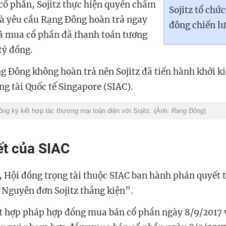
ổ phần, Sojitz thực hiện quyền chấm
Sojitz tổ chức
à yêu cầu Rạng Đông hoàn trả ngay
đông chiến lư
á mua cổ phần đã thanh toán tương
tỷ đồng.
g Đông không hoàn trả nên Sojitz đã tiến hành khởi ki
g tài Quốc tế Singapore (SIAC).
g ký kết hợp tác thương mại toàn diện với Sojitz. (Ảnh:
Rạng Đông
).
t của SIAC
 Hội đồng trọng tài thuộc SIAC ban hành phán quyết t
“
Nguyên đơn Sojitz thắng kiện
”
.
t hợp pháp hợp đồng mua bán cổ phần ngày 8/9/2017 