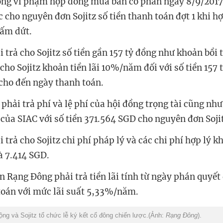
ông vi phạm hợp đồng mua bán cổ phần ngày 8/9/2017
ức cho nguyên đơn Sojitz số tiền thanh toán đợt 1 khi 
hấm dứt.
trả cho Sojitz số tiền gần 157 tỷ đồng như khoản bồi 
 cho Sojitz khoản tiền lãi 10%/năm đối với số tiền 157 
cho đến ngày thanh toán.
phải trả phí và lệ phí của hội đồng trọng tài cũng nh
 của SIAC với số tiền 371.564 SGD cho nguyên đơn Soji
trả cho Sojitz chi phí pháp lý và các chi phí hợp lý kh
 7.414 SGD.
ên Rạng Đông phải trả tiền lãi tính từ ngày phán quyế
toán với mức lãi suất 5,33%/năm.
g và Sojitz tổ chức lễ ký kết cổ đông chiến lược.(Ảnh:
Rạng Đông
).