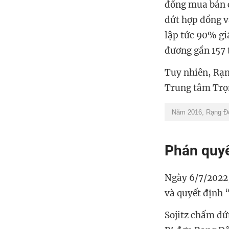
đồng mua bán c
dứt hợp đồng v
lập tức 90% gi
đương gần 157 
Tuy nhiên, Rạn
Trung tâm Trọn
Năm 2016, Rạng Đôn
Phán quyế
Ngày 6/7/2022,
và quyết định
Sojitz chấm dứ