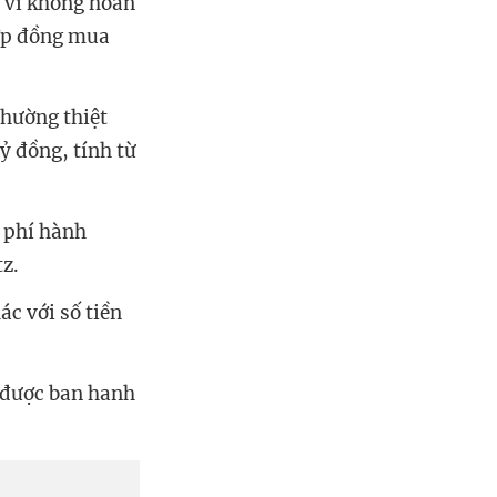
 vì không hoàn
hợp đồng mua
thường thiệt
tỷ đồng, tính từ
ư phí hành
tz.
ác với số tiền
t được ban hanh