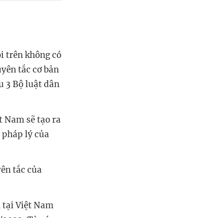
i trên không có
uyên tắc cơ bản
u 3 Bộ luật dân
t Nam sẽ tạo ra
ị pháp lý của
ên tắc của
 tại Việt Nam