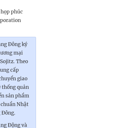
 họp phúc
rporation
ạng Đông ký
thương mại
 Sojitz. Theo
 cung cấp
 chuyển giao
ệ thống quản
iển sản phẩm
u chuẩn Nhật
 Đông.
ạng Động và