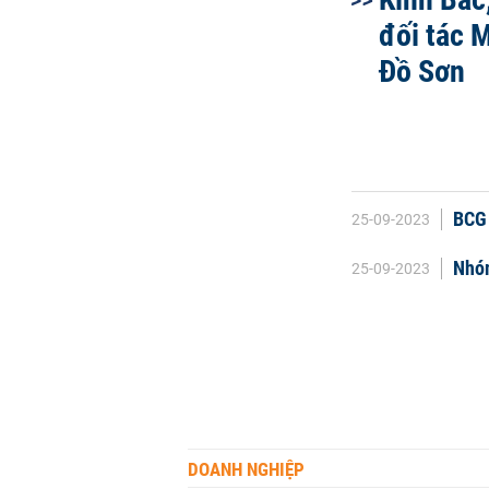
đối tác 
Đồ Sơn
BCG 
25-09-2023
Nhóm
25-09-2023
DOANH NGHIỆP