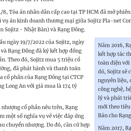
4/8, Tòa án nhân dân cấp cao tại TP HCM đã mở phiên
 vụ án kinh doanh thương mại giữa Sojitz Pla-net Co
n Sojitz - Nhật Bản) và Rạng Đông.
ầu ngày 19/7/2022 của Sojitz, ngày
Năm 2016, R
z và Rạng Đông đã ký kết hợp đồng
kết hợp tác 
n. Theo đó, Sojitz mua 5 triệu cổ
toàn diện với
ờng, đã phát hành và thanh toán
dó, Sojitz sẽ
a cổ phần của Rạng Đông tại CTCP
nguyên liệu,
 Long An với giá mua là 174 tỷ
công nghệ, h
lý và phát tr
mới theo tiê
 nhượng cổ phần nêu trên, Rạng
Bản cho Rạng
m một số nghĩa vụ về việc đáp ứng
sau chuyển nhượng. Do đó, căn cứ hợp
Năm 2017, R