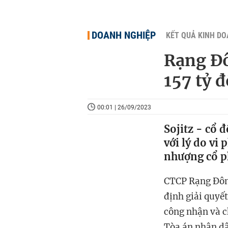
DOANH NGHIỆP
KẾT QUẢ KINH D
Rạng Đô
157 tỷ 
00:01 | 26/09/2023
Sojitz - cổ 
với lý do vi
nhượng cổ p
CTCP
Rạng Đôn
định giải quyết
công nhận và c
Tòa án nhân dâ