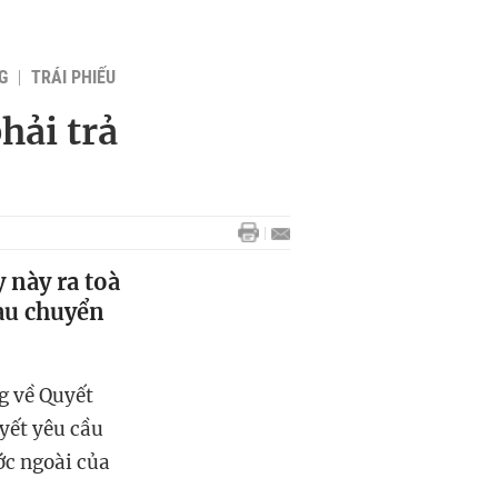
G
TRÁI PHIẾU
hải trả
 này ra toà
sau chuyển
g về Quyết
uyết yêu cầu
ớc ngoài của