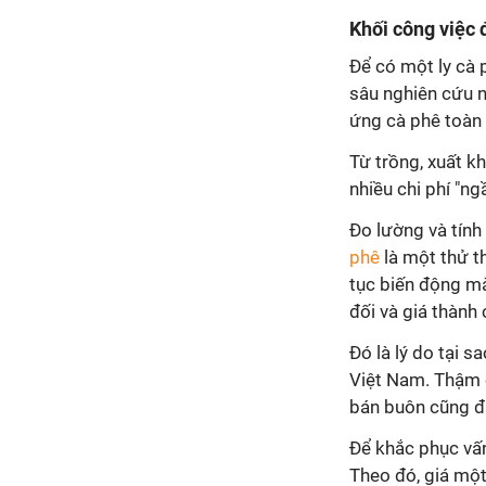
Khối công việc 
Để có một ly cà 
sâu nghiên cứu n
ứng cà phê toàn 
Từ trồng, xuất kh
nhiều chi phí "n
Đo lường và tính
phê
là một thử t
tục biến động mà
đối và giá thành
Đó là lý do tại 
Việt Nam. Thậm c
bán buôn cũng đã
Để khắc phục vấ
Theo đó, giá một