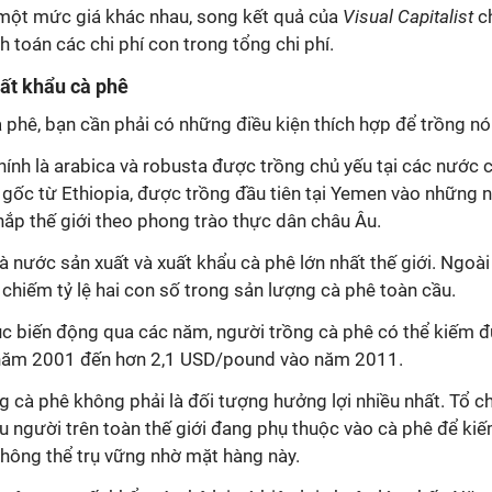
một mức giá khác nhau, song kết quả của
Visual Capitalist
c
h toán các chi phí con trong tổng chi phí.
ất khẩu cà phê
à phê, bạn cần phải có những điều kiện thích hợp để trồng nó
chính là arabica và robusta được trồng chủ yếu tại các nước 
 gốc từ Ethiopia, được trồng đầu tiên tại Yemen vào những
hắp thế giới theo phong trào thực dân châu Âu.
là nước sản xuất và xuất khẩu cà phê lớn nhất thế giới. Ngoài
 chiếm tỷ lệ hai con số trong sản lượng cà phê toàn cầu.
tục biến động qua các năm, người trồng cà phê có thể kiếm 
năm 2001 đến hơn 2,1 USD/pound vào năm 2011.
g cà phê không phải là đối tượng hưởng lợi nhiều nhất. Tổ c
ệu người trên toàn thế giới đang phụ thuộc vào cà phê để ki
không thể trụ vững nhờ mặt hàng này.