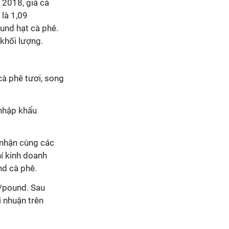
 2018, giá cà
là 1,09
und hạt cà phê.
 khối lượng.
cà phê tươi, song
 nhập khẩu
g nhận cùng các
hí kinh doanh
nd cà phê.
D/pound. Sau
i nhuận trên