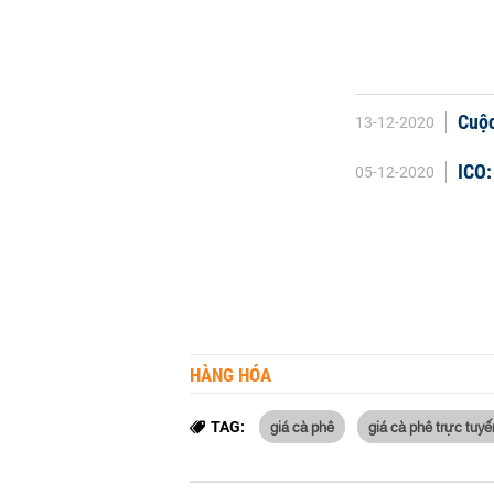
Cuộc
13-12-2020
ICO:
05-12-2020
HÀNG HÓA
giá cà phê
giá cà phê trực tuyế
TAG: