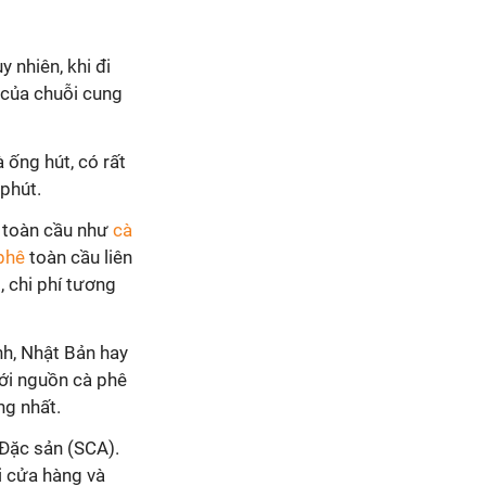
 nhiên, khi đi
 của chuỗi cung
 ống hút, có rất
 phút.
p toàn cầu như
cà
phê
toàn cầu liên
, chi phí tương
nh, Nhật Bản hay
với nguồn cà phê
ng nhất.
 Đặc sản (SCA).
i cửa hàng và