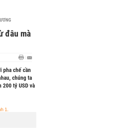
HƯƠNG
từ đâu mà
i pha chế cần
nhau, chúng ta
n 200 tỷ USD và