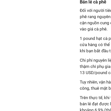
Bán lẻ cà phê
Đối với người ti
phê rang nguyên 
cận nguồn cung c
vào giá cà phê.
1 pound hạt cà p
cửa hàng có thể 
khi bạn bắt đầu t
Chi phí nguyên l
thậm chí phụ gia 
13 USD/pound c
Tuy nhiên, vận h
công, thuê mặt b
Trên thực tế, khi
bán lẻ đạt được 
khoảng 6,9% (thấ