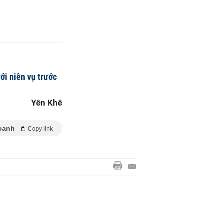
ới niên vụ trước
Yên Khê
oanh
Copy link