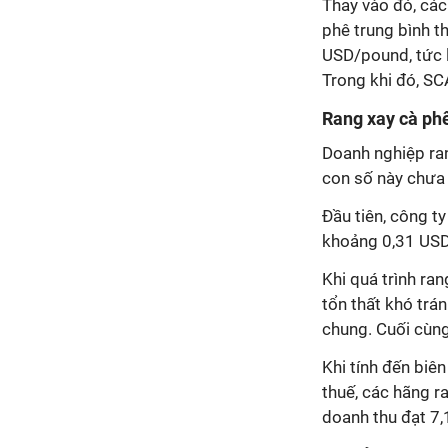
Thay vào đó, các
phê trung bình t
USD/pound, tức 
Trong khi đó, SC
Rang xay cà ph
Doanh nghiệp ran
con số này chưa 
Đầu tiên, công t
khoảng 0,31 US
Khi quá trình ra
tổn thất khó trá
chung. Cuối cùng
Khi tính đến biê
thuế, các hãng r
doanh thu đạt 7,