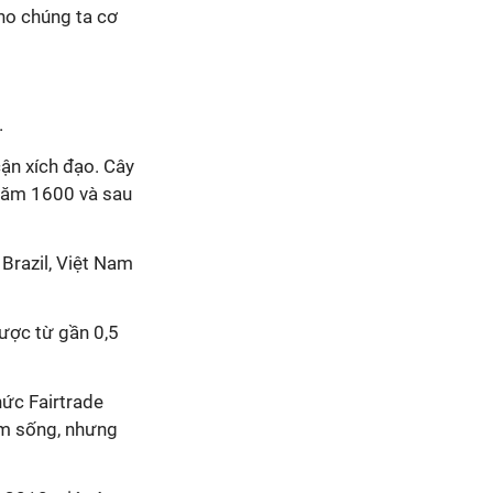
ho chúng ta cơ
.
cận xích đạo. Cây
 năm 1600 và sau
 Brazil, Việt Nam
được từ gần 0,5
hức Fairtrade
ếm sống, nhưng