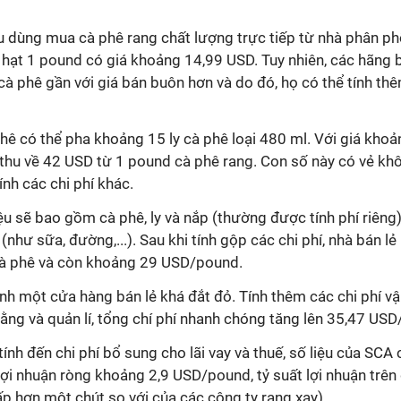
êu dùng mua cà phê rang chất lượng trực tiếp từ nhà phân phố
hạt 1 pound có giá khoảng 14,99 USD. Tuy nhiên, các hãng bá
à phê gần với giá bán buôn hơn và do đó, họ có thể tính th
hê có thể pha khoảng 15 ly cà phê loại 480 ml. Với giá khoả
thu về 42 USD từ 1 pound cà phê rang. Con số này có vẻ kh
ính các chi phí khác.
iệu sẽ bao gồm cà phê, ly và nắp (thường được tính phí riêng)
(như sữa, đường,...). Sau khi tính gộp các chi phí, nhà bán l
à phê và còn khoảng 29 USD/pound.
ành một cửa hàng bán lẻ khá đắt đỏ. Tính thêm các chi phí v
ằng và quản lí, tổng chí phí nhanh chóng tăng lên 35,47 US
 tính đến chi phí bổ sung cho lãi vay và thuế, số liệu của SCA
lợi nhuận ròng khoảng 2,9 USD/pound, tỷ suất lợi nhuận trên
p hơn một chút so với của các công ty rang xay).