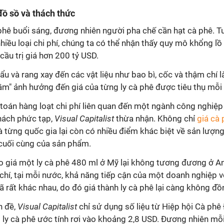
đồ sồ và thách thức
phê buổi sáng, đương nhiên người pha chế cần hạt cà phê. Tuy
hiều loại chi phí, chúng ta có thể nhận thấy quy mô khổng lồ
cầu trị giá hơn 200 tỷ USD.
ẩu và rang xay đến các vật liệu như bao bì, cốc và thậm chí là
gầm" ảnh hưởng đến giá của từng ly cà phê được tiêu thụ mỗi
 toán hàng loạt chi phí liên quan đến một ngành công nghiệ
hách phức tạp,
Visual Capitalist
thừa nhận. Không chỉ
giá cà 
 từng quốc gia lại còn có nhiều điểm khác biệt về sản lượng
 cuối cùng của sản phẩm.
sao giá một ly cà phê 480 ml ở Mỹ lại không tương đương ở A
hí, tại mỗi nước, khả năng tiếp cận của một doanh nghiệp 
 rất khác nhau, do đó giá thành ly cà phê lại càng không đồ
n đề,
Visual Capitalist
chỉ sử dụng số liệu từ Hiệp hội Cà phê
 ly cà phê ước tính rơi vào khoảng 2,8 USD. Đương nhiên mỗ