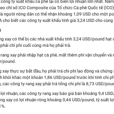
 công ty xuất khẩu cà phê lại có biên lợi nhuận lớn nhất. Năm
heo chỉ số ICO Composite của Tổ chức Cà phê Quốc tế (ICO) 
là người nông dân có thể nhận khoảng 1,09 USD cho một po
A cho biết các công ty xuất khẩu tính giá 3,24 USD cho cùng
ê
g xay có thể bị các nhà xuất khẩu tính 3,24 USD/pound hạt 
phải chi phí cuối cùng mà họ phải trả.
y rang xay phải nhập hạt cà phê, mất thêm phí vận chuyển và
D/pound.
ng xay thực sự bắt đầu, họ phải trả chi phí lao động và chứn
nh khỏi khác một khoản 1,86 USD/pound trước khi tính chi p
, các công ty rang xay phải trả tổng chi phí là 8,73 USD/pou
n lợi nhuận, các công ty rang xay báo giá bán khoảng 9,4 US
ang xay có lợi nhuận ròng khoảng 0,44 USD/pound, tỷ suất lợ
1%.