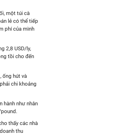
i, một túi cà
n lẻ có thể tiếp
êm phí của mình
ng 2,8 USD/ly,
ông tồi cho đến
, ống hút và
ẻ phải chi khoảng
ận hành như nhân
D/pound.
 cho thấy các nhà
 doanh thu