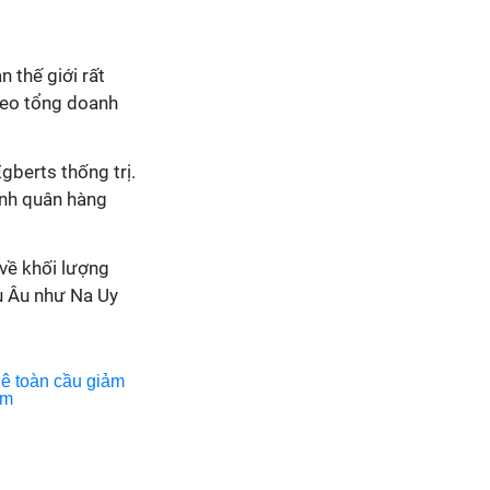
 thế giới rất
Theo tổng doanh
berts thống trị.
ình quân hàng
 về khối lượng
âu Âu như Na Uy